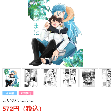
全年齢
女性向け
こいのまにまに
572円（税込）