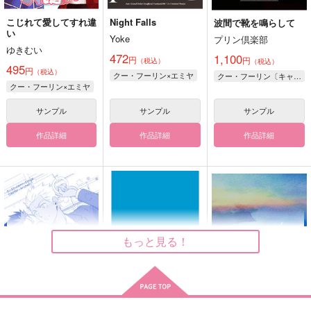
こじれて愛してすれ違
Night Falls
波間で靴を鳴らして
い
Yoke
プリン倶楽部
ゆきむい
472
1,100
円
円
（税込）
（税込）
495
円
（税込）
クー・フーリン×エミヤ
クー・フーリン〔キャスター〕×エミヤ〔シャドウサーヴァント〕
クー・フーリン×エミヤ
サンプル
サンプル
サンプル
作品詳細
作品詳細
作品詳細
もっと見る！