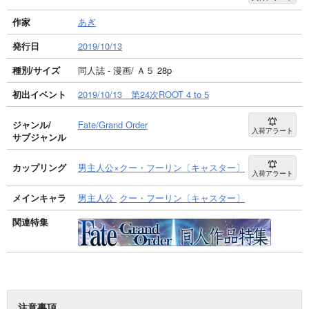
作家
あぎ
発行日
2019/10/13
種別/サイズ
同人誌 - 漫画/ Ａ５ 28p
初出イベント
2019/10/13 第24次ROOT 4 to 5
ジャンル/
Fate/Grand Order
入荷アラート
サブジャンル
カップリング
男主人公×クー・フーリン〔キャスター〕
入荷アラート
メインキャラ
男主人公
クー・フーリン〔キャスター〕
関連特集
注意事項