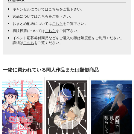
キャンセルについては
こちら
をご覧下さい。
返品については
こちら
をご覧下さい。
おまとめ配送については
こちら
をご覧下さい。
再販投票については
こちら
をご覧下さい。
イベント応募券付商品などをご購入の際は毎度便をご利用ください。
詳細は
こちら
をご覧ください。
一緒に買われている同人作品または類似商品