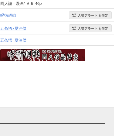
同人誌 - 漫画/ Ａ５ 46p
呪術廻戦
入荷アラート
を設定
五条悟×夏油傑
入荷アラート
を設定
五条悟
夏油傑