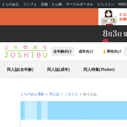
とらのあな
インフォ
店舗
とら婚
サークルポータル
とらコイン
WE
全年齢向け
成年向け
男性向け
同人誌(全年齢)
同人誌(成年)
同人特集(Vtuber)
とらのあな通販
同人誌
ごをりか
かくにん