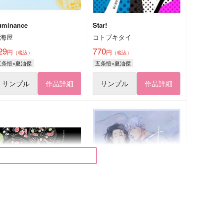
uminance
Star!
渡海屋
コトブキタイ
29
770
円
円
（税込）
（税込）
五条悟×夏油傑
五条悟×夏油傑
サンプル
作品詳細
サンプル
作品詳細