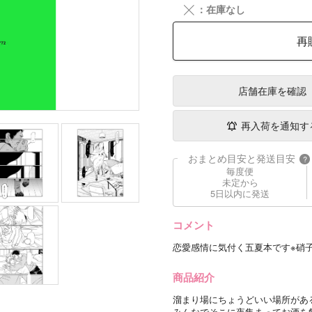
╳
：在庫なし
再
店舗在庫
を確認
再入荷を通知す
おまとめ目安と発送目安
?
毎度便
未定から
5日以内に発送
コメント
恋愛感情に気付く五夏本です※硝子
商品紹介
溜まり場にちょうどいい場所があ
みんなでそこに夜集まってお酒を