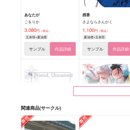
あなたが
残香
ごをりか
さよならさんかく
3,080
1,100
円
円
（税込）
（税込）
五条悟×夏油傑
夏油傑×五条悟
サンプル
作品詳細
サンプル
作品詳細
関連商品(サークル)