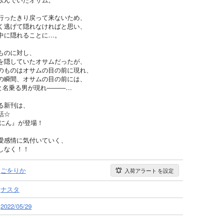
行ったきり戻って来ないため、
く逃げて隠れなければと思い、
中に隠れることに…。
ものに対し、
を隠していたオサムだったが、
のものはオサムの目の前に現れ、
の瞬間、オサムの目の前には、
と名乗る男が現れ―――…
る新刊は、
話☆
くにん』が登場！
愛感情に気付いていく、
しなく！！
ごをりか
入荷アラート
を設定
ナスタ
2022/05/29