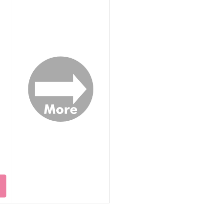
追想
インビジブル・ロマンス
ナノミント
いろはねんど
1,415
787
7
円
円
（税込）
（税込）
五条悟×夏油傑
夏油傑×五条悟
サンプル
作品詳細
サンプル
作品詳細
ト