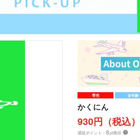
専売
全年齢
かくにん
930円（税込
8
通販ポイント：
pt獲得
？