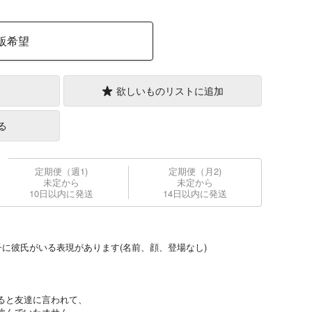
販希望
欲しいものリストに追加
る
定期便（週1)
定期便（月2)
未定から
未定から
10日以内に発送
14日以内に発送
に彼氏がいる表現があります(名前、顔、登場なし)
ると友達に言われて、
飲んでいたオサム。