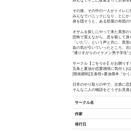
その後、その中の一人がトイレに
みんなでパニックになり、とにか
身を隠そうと、ある部屋の布団の
オサムを探しにやって来た異形の
恐怖で震えながら、息を殺して身
「いた♡」という声と共に、異形
血の気が引いていったところ、次
"通りすがりのイケメン男子学生"
サークル【ごをりか】がお贈りす
五条と夏油が恋愛感情に気付くお
[呪術廻戦]五条悟×夏油傑本『か
日常のやり取りの中で、次第に恋
そんな二人の物語をどうぞお見逃
サークル名
作家
発行日