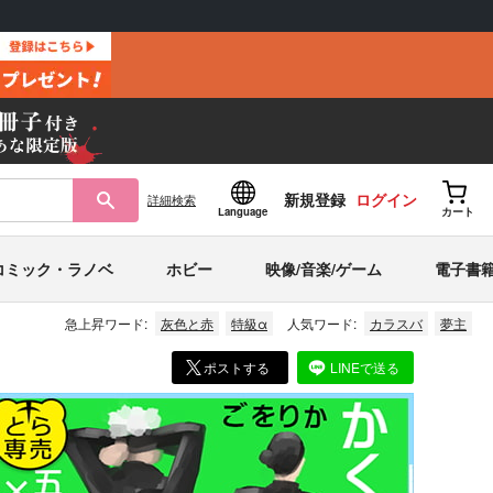
新規登録
ログイン
詳細
検索
Language
カート
コミック・ラノベ
ホビー
映像/音楽/ゲーム
電子書
急上昇ワード:
灰色と赤
特級α
人気ワード:
カラスバ
夢主
ポストする
LINEで送る