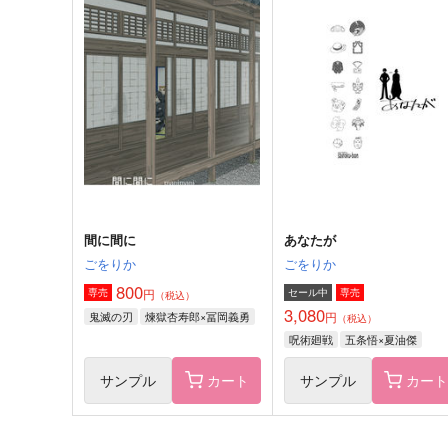
親友｜五夏
ひかりの残像
ヨモ
五十音
1,100
787
円
円
（税込）
（税込）
五条悟×夏油傑
五条悟×夏油傑
サンプル
作品詳細
サンプル
作品詳細
間に間に
あなたが
ごをりか
ごをりか
800
円
専売
セール中
専売
（税込）
3,080
鬼滅の刃
煉獄杏寿郎×冨岡義勇
円
（税込）
呪術廻戦
五条悟×夏油傑
サンプル
カート
サンプル
カー