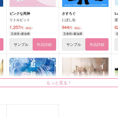
ピンクな死神
さすろぐ
L
リトルビット
にぼし缶
1,257
944
6
円
円
（税込）
（税込）
五条悟×夏油傑
五条悟×夏油傑
サンプル
作品詳細
サンプル
作品詳細
もっと見る！