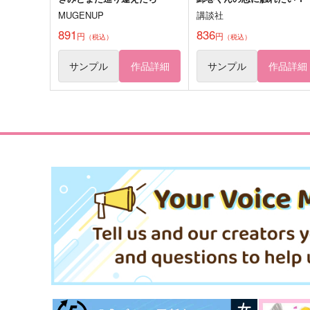
MUGENUP
講談社
891
836
円
円
（税込）
（税込）
サンプル
作品詳細
サンプル
作品詳細
君が寂しく無いように
さくら咲く時あなたに逢え
ら
綿雲
モモイロタンポポ
440
円
（税込）
787
円
（税込）
二階堂大和×和泉三月
斎宮宗×影片みか
サンプル
作品詳細
サンプル
作品詳細