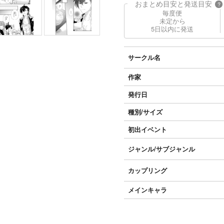
おまとめ目安と発送目安
?
毎度便
未定から
5日以内に発送
サークル名
作家
発行日
種別/サイズ
初出イベント
ジャンル/
サブジャンル
カップリング
メインキャラ