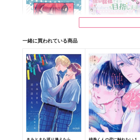
一緒に買われている商品
恋人未満
強欲教祖ですがいまさら
Vtuberを目指します！
ぶりかま
nine inch over
787
円
（税込）
858
円
（税込）
狛野真斗×浮波柚葉
五条悟×夏油傑
サンプル
作品詳細
サンプル
作品詳細
きみとまた巡り逢えたら
綿巻くんの恋に触れたい 1