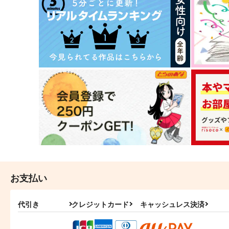
愛しの箱庭
青い炎に触れてみたい!! - 
完全版
今夜夢で逢えたら
プラヌラ舎
1,887
円
（税込）
1,572
円
（税込）
お支払い
Dr.レイシオ×アベンチュリン
イデア×アズール
代引き
クレジットカード
キャッシュレス決済
サンプル
作品詳細
サンプル
作品詳細