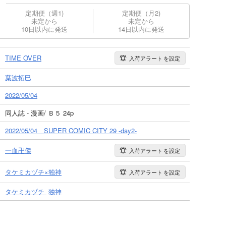
定期便（週1)
定期便（月2)
未定から
未定から
10日以内に発送
14日以内に発送
TIME OVER
入荷アラート
を設定
葉波拓巳
2022/05/04
同人誌 - 漫画/ Ｂ５ 24p
2022/05/04 SUPER COMIC CITY 29 -day2-
一血卍傑
入荷アラート
を設定
タケミカヅチ×独神
入荷アラート
を設定
タケミカヅチ
独神