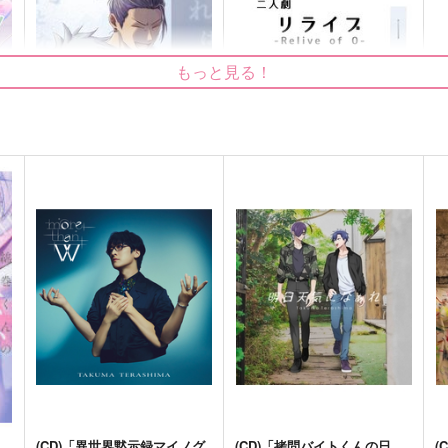
もっと見る！
それは血となり肉となり
リライブ -Relive of 0-
はらびれ
000000
944
1,210
5
円
円
（税込）
（税込）
五条悟×夏油傑
夏油傑×五条悟
サンプル
作品詳細
サンプル
作品詳細
(CD)「異世界黙示録マイノグ
(CD)「拷問バイトくんの日
(