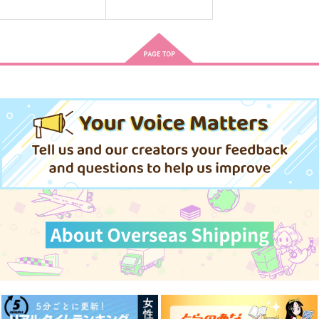
サンプル
サンプル
サンプル
作品詳細
作品詳細
作品詳細
ラムジレンマ
アニュス・デイ
そうして、ふたり。
雪國
餅々屋
DACOS
1,572
2,800
787
円
円
円
（税込）
（税込）
（税込）
佐野万次郎×花垣武道
佐野万次郎×花垣武道
花垣武道×佐野万次郎
サンプル
サンプル
サンプル