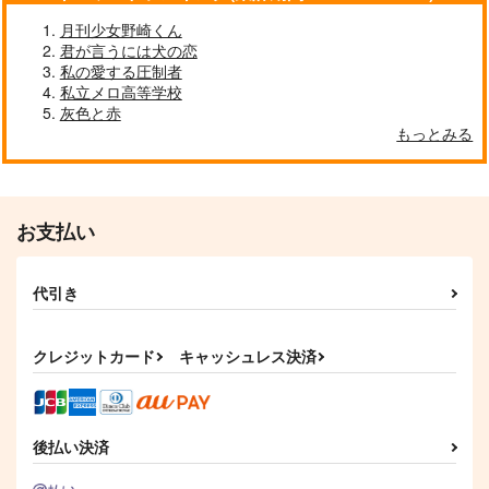
月刊少女野崎くん
君が言うには犬の恋
私の愛する圧制者
私立メロ高等学校
灰色と赤
もっとみる
お支払い
うたうたいのうた伍
図書室の恋
代引き
A.C.PAPA's
小さな幸せ
944
550
円
円
（税込）
（税込）
クレジットカード
キャッシュレス決済
佐野万次郎×花垣武道
佐野万次郎×花垣武道
サンプル
サンプル
作品詳細
作品詳細
後払い決済