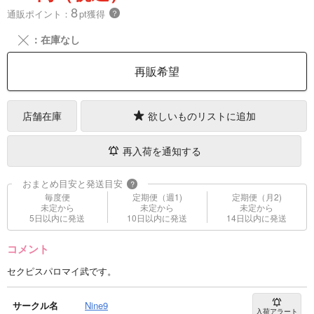
8
通販ポイント：
pt獲得
？
╳
：在庫なし
再販希望
店舗在庫
欲しいものリストに追加
再入荷を通知する
おまとめ目安と発送目安
?
毎度便
定期便（週1)
定期便（月2)
未定から
未定から
未定から
5日以内に発送
10日以内に発送
14日以内に発送
コメント
セクピスパロマイ武です。
サークル名
Nine9
入荷アラート