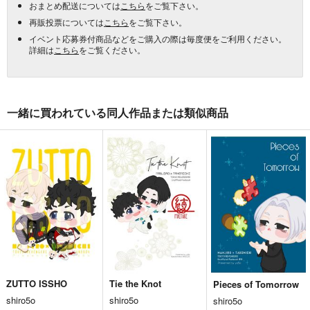
おまとめ配送については
こちら
をご覧下さい。
再販投票については
こちら
をご覧下さい。
イベント応募券付商品などをご購入の際は毎度便をご利用ください。
詳細は
こちら
をご覧ください。
一緒に買われている同人作品または類似商品
ZUTTO ISSHO
Tie the Knot
Pieces of Tomorrow
shiro5o
shiro5o
shiro5o