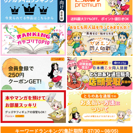
作品詳細
作品詳細
作品詳細
カルペ・ディエム
となりのゴースト
HAPPY MEME!
DACOS
602
MosUxg
1,257
755
715
円
円
円
（税込）
（税込）
（税込）
花垣武道×佐野万次郎
佐野万次郎×花垣武道
佐野万次郎×花垣武道
サンプル
サンプル
サンプル
キーワードランキング(集計期間：07/30～08/05)
作品詳細
作品詳細
作品詳細