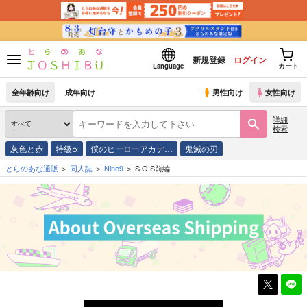
新規登録
ログイン
Language
カート
全年齢向け
成年向け
男性向け
女性向け
詳細
検索
灰色と赤
特級α
僕のヒーローアカデ…
鬼滅の刃
とらのあな通販
同人誌
Nine9
S.O.S前編