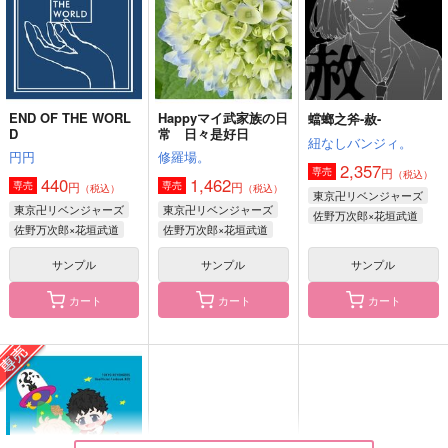
佐野万次郎×花垣武道
佐野万次郎×花垣武道
佐野万次郎×花垣武道
サンプル
サンプル
サンプル
作品詳細
作品詳細
作品詳細
END OF THE WORL
Happyマイ武家族の日
蟷螂之斧-赦-
D
常 日々是好日
紐なしバンジィ。
円円
修羅場。
2,357
円
専売
（税込）
440
1,462
円
円
専売
専売
（税込）
（税込）
東京卍リベンジャーズ
東京卍リベンジャーズ
東京卍リベンジャーズ
佐野万次郎×花垣武道
佐野万次郎×花垣武道
佐野万次郎×花垣武道
サンプル
サンプル
サンプル
カート
カート
カート
永遠の明日
たべられないっていっ
猫様の下僕
てるでしょーが!!
春時雨
銀木犀
双
1,320
1,572
円
円
（税込）
（税込）
1,257
円
（税込）
花垣武道×佐野万次郎
佐野万次郎+黒川イザナ×花垣武道