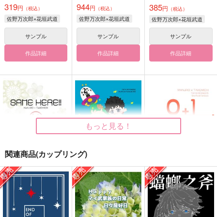
319
944
385
円
円
円
（税込）
（税込）
（税込）
佐野万次郎×花垣武道
佐野万次郎×花垣武道
佐野万次郎×花垣武道
サンプル
サンプル
サンプル
作品詳細
作品詳細
作品詳細
もっと見る！
関連商品(カップリング)
SAME HERE
ZUON -
0+1
Because You Stayed-
shiro5o
shiro5o
shiro5o
220
220
円
円
（税込）
（税込）
330
円
（税込）