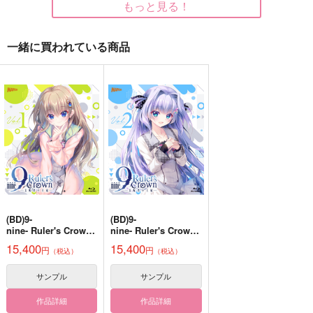
佐野万次郎×花垣武道
もっと見る！
サンプル
サンプル
サンプル
一緒に買われている商品
作品詳細
作品詳細
作品詳細
ZUON -
Because You Stayed-
shiro5o
セール中
専売
330
円
（税込）
東京卍リベンジャーズ
佐野万次郎×花垣武道
サンプル
(BD)9-
(BD)9-
カート
nine- Ruler's Crown
nine- Ruler's Crown
苺の誘惑
ワームホール
キミをぎゃふんと言わ
Blu-ray Vol.1
Blu-ray Vol.2
15,400
15,400
せたい！
円
円
（税込）
（税込）
あきら商店
雪國
CHIPS
284
787
円
円
サンプル
サンプル
（税込）
（税込）
614
円
（税込）
花垣武道×佐野万次郎
佐野万次郎×花垣武道
作品詳細
作品詳細
佐野万次郎×花垣武道