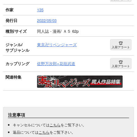
作家
135
発行日
2022/05/03
種別/サイズ
同人誌 - 漫画/ Ａ５ 62p
ジャンル/
東京卍リベンジャーズ
入荷アラート
サブジャンル
カップリング
佐野万次郎×花垣武道
入荷アラート
関連特集
注意事項
キャンセルについては
こちら
をご覧下さい。
返品については
こちら
をご覧下さい。