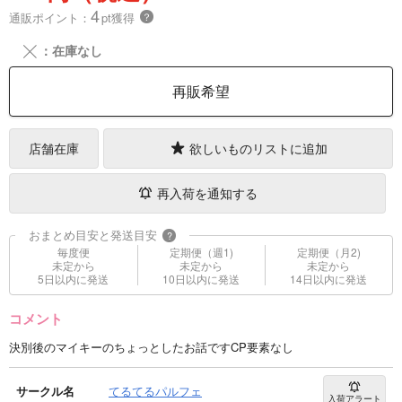
4
通販ポイント：
pt獲得
？
╳
：在庫なし
再販希望
店舗在庫
欲しいものリストに追加
再入荷を通知する
おまとめ目安と発送目安
?
毎度便
定期便（週1)
定期便（月2)
未定から
未定から
未定から
5日以内に発送
10日以内に発送
14日以内に発送
コメント
決別後のマイキーのちょっとしたお話ですCP要素なし
サークル名
てるてるパルフェ
入荷アラート