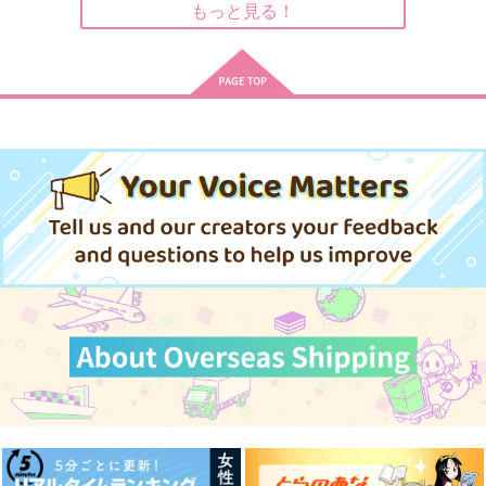
もっと見る！
サンプル
サンプル
サンプル
作品詳細
作品詳細
作品詳細
爆裂卍（まんじ）愛羅
覇
覇
武勇OKAWARI
宇田川ボールピン
宇田川ボールピン
toscana
944
944
円
専売
円
専売
（税込）
（税込）
787
円
専売
（税込）
東京卍リベンジャーズ
東京卍リベンジャーズ
東京卍リベンジャーズ
佐野万次郎
佐野万次郎
佐野万次郎
花垣武道
松野千冬
サンプル
サンプル
サンプル
カート
カート
カート
アニュス・デイ
そうして、ふたり。
失楽園
餅々屋
DACOS
シュレーディンガーの
猫
2,800
787
円
円
（税込）
（税込）
1,242
佐野万次郎×花垣武道
花垣武道×佐野万次郎
円
（税込）
佐野万次郎×女夢主