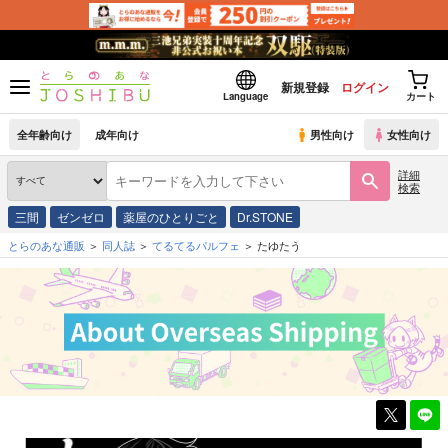
新規登録
ログイン
Language
カート
全年齢向け
成年向け
男性向け
女性向け
詳細
検索
三間
ゼンゼロ
薬屋のひとりごと
Dr.STONE
とらのあな通販
同人誌
てるてるパルフェ
たゆたう