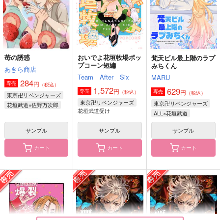
サンプル
サンプル
サンプル
作品詳細
作品詳細
作品詳細
苺の誘惑
おいでよ花垣牧場ポッ
梵天ビル最上階のラプ
プコーン短編
みちくん
あきら商店
Team After Six
MARU
284
円
専売
（税込）
1,572
629
円
専売
円
専売
（税込）
（税込）
東京卍リベンジャーズ
東京卍リベンジャーズ
東京卍リベンジャーズ
花垣武道×佐野万次郎
花垣武道受け
ALL×花垣武道
サンプル
サンプル
サンプル
カート
カート
カート
苺の誘惑
キミをぎゃふんと言わ
ラムジレンマ
せたい！
あきら商店
雪國
CHIPS
284
1,572
円
円
（税込）
（税込）
614
円
（税込）
花垣武道×佐野万次郎
佐野万次郎×花垣武道
佐野万次郎×花垣武道