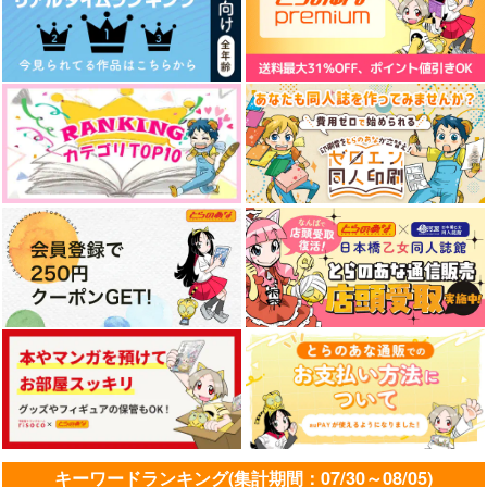
サンプル
サンプル
サンプル
作品詳細
作品詳細
作品詳細
爆裂卍（まんじ）愛羅
総長代理犬
猫様の下僕
武勇
ほごく
銀木犀
toscana
629
1,572
円
円
専売
（税込）
（税込）
1,572
円
専売
（税込）
東京卍リベンジャーズ
東京卍リベンジャーズ
東京卍リベンジャーズ
花垣武道受け
佐野万次郎+黒川イザナ×花垣武道
佐野万次郎
松野千冬
花垣武道
サンプル
サンプル
サンプル
カルペ・ディエム
となりのゴースト
カート
カート
カート
Happy Days
DACOS
602
shiro5o
1,257
755
308
円
円
円
（税込）
（税込）
（税込）
佐野万次郎
花垣武道×佐野万次郎
佐野万次郎×花垣武道
サンプル
サンプル
サンプル
キーワードランキング(集計期間：07/30～08/05)