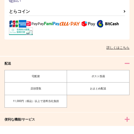
とらコイン
詳しくはこちら
配送
petits fours
リベパチ打つのに日和
ってる奴いる！？
宅配便
ポスト投函
SU56
toscana
847
円
（税込）
店頭受取
おまとめ配送
1,022
円
（税込）
佐野真一郎×花垣武道
佐野万次郎
11,000円（税込）以上で送料当社負担
サンプル
サンプル
作品詳細
作品詳細
便利な機能/サービス