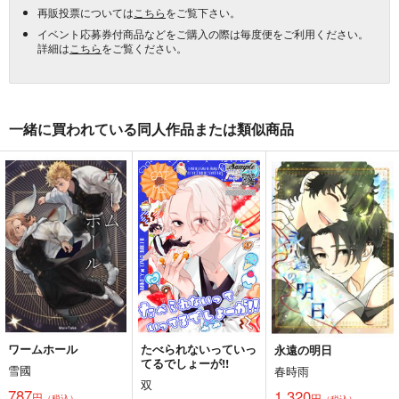
再販投票については
こちら
をご覧下さい。
イベント応募券付商品などをご購入の際は毎度便をご利用ください。
詳細は
こちら
をご覧ください。
一緒に買われている同人作品または類似商品
ワームホール
たべられないっていっ
永遠の明日
てるでしょーが!!
雪國
春時雨
双
787
1,320
円
円
（税込）