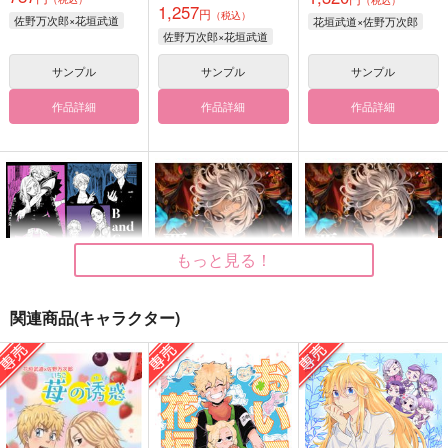
（税込）
1,257
円
（税込）
佐野万次郎×花垣武道
花垣武道×佐野万次郎
佐野万次郎×花垣武道
サンプル
サンプル
サンプル
作品詳細
作品詳細
作品詳細
もっと見る！
関連商品(キャラクター)
B and G
覇
覇
niwaba
宇田川ボールピン
宇田川ボールピン
944
944
944
円
円
円
（税込）
（税込）
（税込）
佐野万次郎
佐野万次郎
佐野万次郎