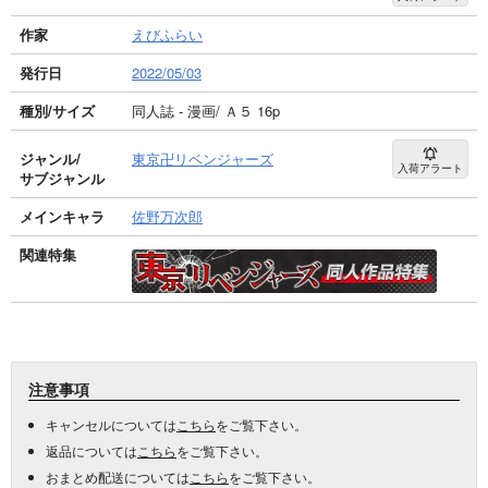
作家
えびふらい
発行日
2022/05/03
種別/サイズ
同人誌 - 漫画/ Ａ５ 16p
ジャンル/
東京卍リベンジャーズ
入荷アラート
サブジャンル
メインキャラ
佐野万次郎
関連特集
注意事項
キャンセルについては
こちら
をご覧下さい。
返品については
こちら
をご覧下さい。
おまとめ配送については
こちら
をご覧下さい。