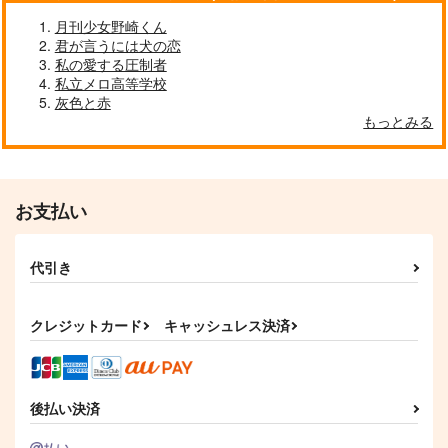
作品詳細
作品詳細
作品詳細
月刊少女野崎くん
君が言うには犬の恋
私の愛する圧制者
私立メロ高等学校
灰色と赤
もっとみる
東卍と行く！ドイツ・
南仏旅行記
toscana
1,729
円
専売
（税込）
お支払い
東京卍リベンジャーズ
佐野万次郎
松野千冬
花垣武道
代引き
猫様の下僕
HAPPY MEME!
サンプル
Two uneven birds
銀木犀
MosUxg
niwaba
カート
1,572
715
1,572
クレジットカード
キャッシュレス決済
円
円
円
（税込）
（税込）
（税込）
佐野万次郎+黒川イザナ×花垣武道
佐野万次郎×花垣武道
龍宮寺堅×佐野万次郎
サンプル
サンプル
サンプル
後払い決済
作品詳細
作品詳細
作品詳細