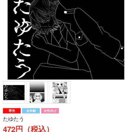
専売
全年齢
女性向け
たゆたう
472円（税込）