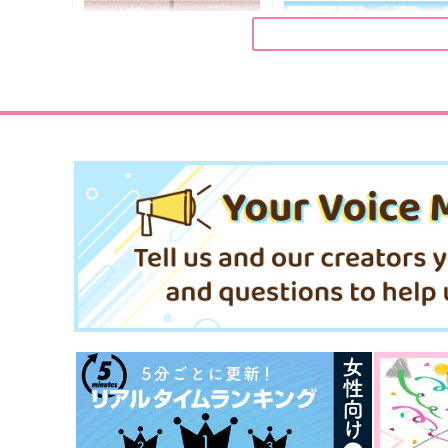
アーテローザリー
黒猫親子
1,729
944
円
円
（税込）
（税込）
冨岡義勇＋不死川実弥
不死川実弥×冨岡義勇
サンプル
作品詳細
サンプル
作品詳細
再録集其の弐 運命はかく語
ぎゆさねWEB再録集2025
りき
紙マキマキ
華染屋
787
円
専売
（税込）
1,980
円
専売
（税込）
鬼滅の刃
冨岡義勇×不死川実
鬼滅の刃
冨岡義勇×不死川実弥
サンプル
カート
サンプル
カー