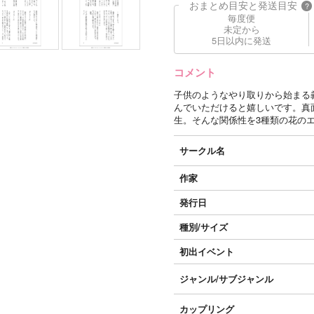
おまとめ目安と発送目安
?
毎度便
未定から
5日以内に発送
コメント
子供のようなやり取りから始まる
んでいただけると嬉しいです。真
生。そんな関係性を3種類の花の
サークル名
作家
発行日
種別/サイズ
初出イベント
ジャンル/
サブジャンル
カップリング