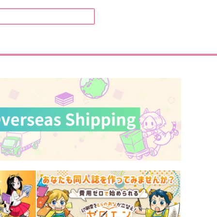
もふっと
かめや御昼寝堂
29
472
円
円
（税込）
（税込）
不死川実弥×冨岡義勇
不死川実弥×冨岡義勇
サンプル
作品詳細
サンプル
作品詳細