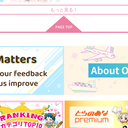
ねェ！
ふわ工房
もっと見る！
アキノメルパ
1,257
6
円
（税込）
597
円
（税込）
不死川実弥×冨岡義勇
不死川実弥×冨岡義勇
サンプル
作品詳細
サンプル
作品詳細
不死川先生の恋煩い
依南風
990
円
専売
（税込）
弥
鬼滅の刃
冨岡義勇×不死川実弥
ト
サンプル
カート