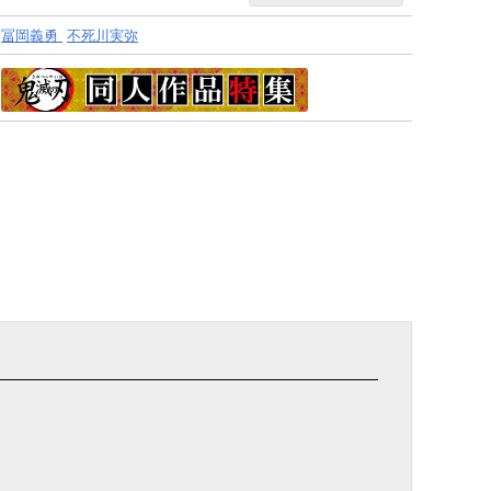
冨岡義勇
不死川実弥