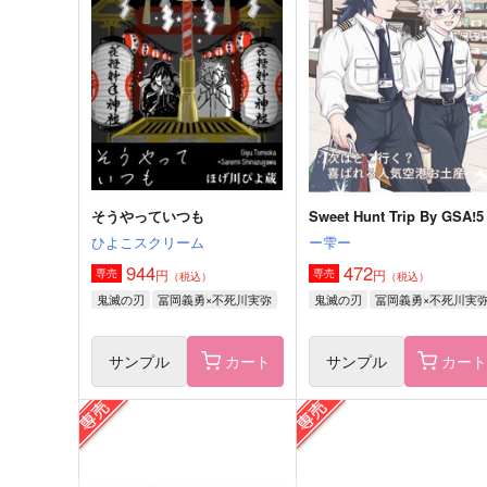
最尤の話
ひねもすのたり
踏んだり蹴ったり
GAMMAEDGE
1,642
2,299
円
円
（税込）
（税込）
不死川実弥×冨岡義勇
不死川実弥×冨岡義勇
サンプル
作品詳細
サンプル
作品詳細
そうやっていつも
Sweet Hunt Trip By GSA!5
ひよこスクリーム
ー雫ー
944
472
円
円
専売
専売
（税込）
（税込）
鬼滅の刃
冨岡義勇×不死川実弥
鬼滅の刃
冨岡義勇×不死川実
サンプル
カート
サンプル
カー
冨岡さんの就職活動
夜の玉響