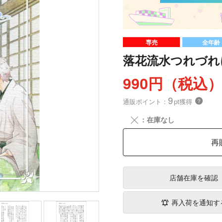
専売
全年齢
落花流水つれづれ
990円（税込
9
通販ポイント：
pt獲得
？
╳
：在庫なし
再
店舗在庫
を確認
再入荷を通知す