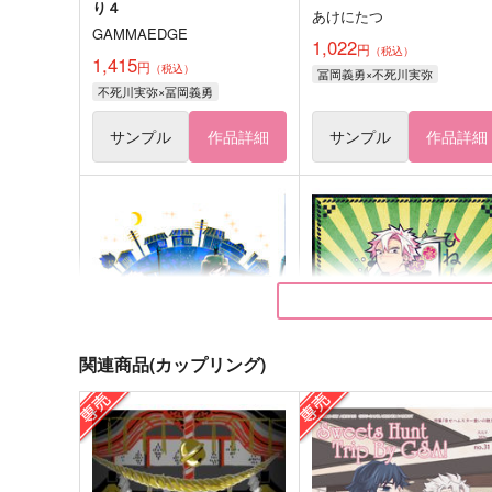
り４
あけにたつ
GAMMAEDGE
1,022
円
（税込）
1,415
円
（税込）
冨岡義勇×不死川実弥
不死川実弥×冨岡義勇
サンプル
作品詳細
サンプル
作品詳細
関連商品(カップリング)