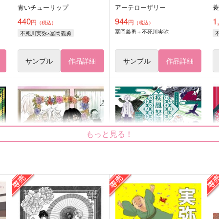
青いチューリップ
アーテローザリー
440
944
1
円
円
（税込）
（税込）
冨岡義勇＋不死川実弥
不死川実弥×冨岡義勇
サンプル
作品詳細
サンプル
作品詳細
もっと見る！