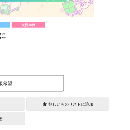
女性向け
に
）
販希望
欲しいものリストに追加
る