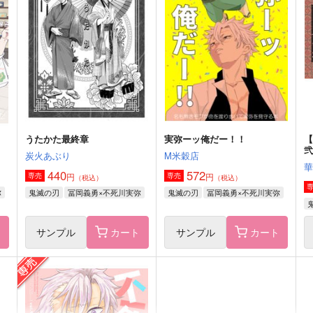
頭痛再録集 虹
疾風ノゴトク 怒濤ノゴトク
義
頭痛
アーテローザリー
1,650
1,572
8
円
円
（税込）
（税込）
冨岡義勇＋不死川実弥
不死川実弥×冨岡義勇
サンプル
作品詳細
サンプル
作品詳細
うたかた最終章
実弥ーッ俺だー！！
弐
炭火あぶり
M米穀店
440
572
円
円
専売
専売
（税込）
（税込）
弥
鬼滅の刃
冨岡義勇×不死川実弥
鬼滅の刃
冨岡義勇×不死川実弥
ト
サンプル
カート
サンプル
カート
こんなに可愛いなんて聞いて
君の手を取る方法は
白