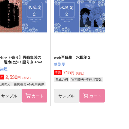
勇伝(検閲済)
今日、なにたべよ02
アーテローザリー
松風水月
22
658
円
円
（税込）
（税込）
冨岡義勇×不死川実弥
不死川実弥×冨岡義勇
サンプル
作品詳細
サンプル
作品詳細
【セット売り】再録集其の
web再録集 水風箋２
 運命はかく語りき＋web
華染屋
再録集 水風箋２
華染屋
715
円
専売
（税込）
2,530
円
専売
（税込）
鬼滅の刃
冨岡義勇×不死川実弥
鬼滅の刃
冨岡義勇×不死川実弥
サンプル
カート
サンプル
カート
粧花−オシロイバナー
ふたりだけの場所 下巻