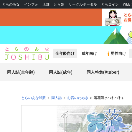
とらのあな
インフォ
店舗
とら婚
サークルポータル
とらコイン
WE
全年齢向け
成年向け
男性向け
同人誌(全年齢)
同人誌(成年)
同人特集(Vtuber)
とらのあな通販
同人誌
お宮のたぬき
落花流水つれづれに