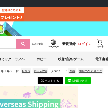
新規登録
ログイン
詳細
検索
Language
カート
コミック・ラノベ
ホビー
映像/音楽/ゲーム
電子書
急上昇ワード:
特級α
狛治×恋雪
人気ワード:
原神
薬屋のひとりごと
ポストする
LINEで送る