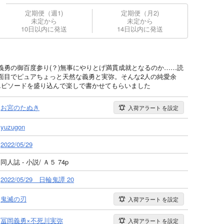
定期便（週1)
定期便（月2)
未定から
未定から
10日以内に発送
14日以内に発送
義勇の御百度参り(？)無事にやりとげ満貫成就となるのか……読
面目でピュアちょっと天然な義勇と実弥。そんな2人の純愛余
エピソードを盛り込んで楽しで書かせてもらいました
お宮のたぬき
入荷アラート
を設定
yuzugon
2022/05/29
同人誌 - 小説/ Ａ５ 74p
2022/05/29 日輪鬼譚 20
鬼滅の刃
入荷アラート
を設定
冨岡義勇×不死川実弥
入荷アラート
を設定