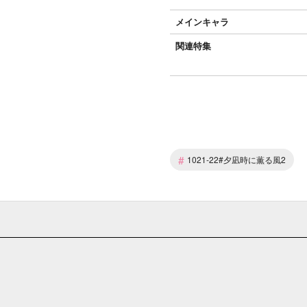
メインキャラ
関連特集
#
1021-22#夕凪時に薫る風2