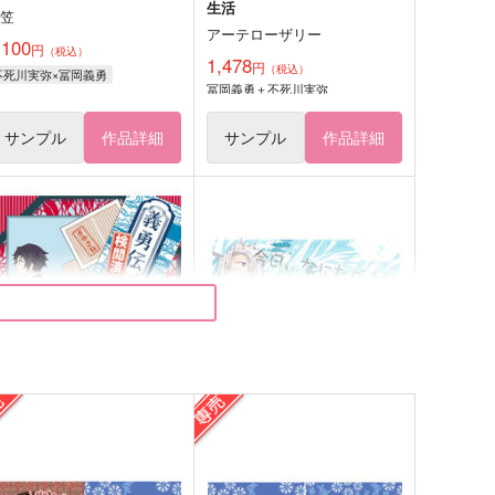
生活
蓑笠
アーテローザリー
,100
円
（税込）
1,478
円
（税込）
不死川実弥×冨岡義勇
冨岡義勇＋不死川実弥
サンプル
作品詳細
サンプル
作品詳細