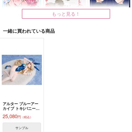
2,829
ギルベルト・バイルシュ
アーサー×本田菊
円
（税込）
ミット
アントーニョ×ロヴィーノ
もっと見る！
サンプル
サンプル
サンプル
一緒に買われている商品
作品詳細
作品詳細
作品詳細
ナツウミ
アルブス・ロクス
東風に告ぐ
蒸発プリズム
蒸発プリズム
からあげ本舗
1,100
1,257
2,530
円
円
専売
円
専売
（税込）
（税込）
（税込）
ヘタリア
ヘタリア
ヘタリア
ルートヴィッヒ×フェリシアーノ
ルートヴィッヒ×フェリシアーノ
ルートヴィッヒ
ギルベルト・バイルシュミット
サンプル
サンプル
サンプル
カート
カート
カート
アルター ブルーアー
カイブ トキ(バニーガ
Lights Camera Actio
右に立つは碧眼の指揮
嘘と不器用ときみのぜ
ール) メモリアルロビ
n!
者
んぶ
25,080
円
（税込）
ーVer. 完成品
ほんちゃ。
相変わらず
蒸発プリズム
787
1,320
サンプル
944
円
円
円
（税込）
（税込）
（税込）