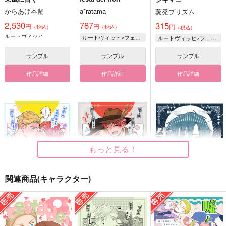
からあげ本舗
a*ratama
蒸発プリズム
2,530
787
315
円
円
円
（税込）
（税込）
（税込）
ルートヴィッヒ
ルートヴィッヒ×フェリシアーノ
ルートヴィッヒ×フェリシアーノ
サンプル
サンプル
サンプル
作品詳細
作品詳細
作品詳細
もっと見る！
関連商品(キャラクター)
ナツウミ
アキソラ
失楽園
蒸発プリズム
蒸発プリズム
からあげ本舗