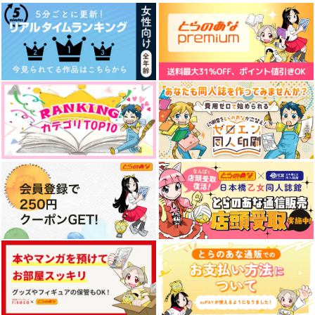
サンプル
サンプル
サンプル
作品詳細
作品詳細
作品詳細
三刻
戦友よ
まなざし
焼きたて煎餅
からあげ本舗
でかりんご市
1,572
1,100
787
円
円
円
（税込）
（税込）
（税込）
ゲゲ郎
ギルベルト・バイルシュ
蘇枋隼飛×桜遥
ミット
サンプル
サンプル
サンプル