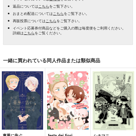
返品については
こちら
をご覧下さい。
おまとめ配送については
こちら
をご覧下さい。
再販投票については
こちら
をご覧下さい。
イベント応募券付商品などをご購入の際は毎度便をご利用ください。
詳細は
こちら
をご覧ください。
一緒に買われている同人作品または類似商品
東風に告ぐ
festa dei fiori
シキマニ