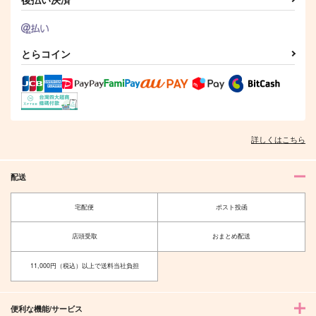
作品詳細
作品詳細
とらコイン
詳しくはこちら
配送
宅配便
ポスト投函
店頭受取
おまとめ配送
11,000円（税込）以上で送料当社負担
便利な機能/サービス