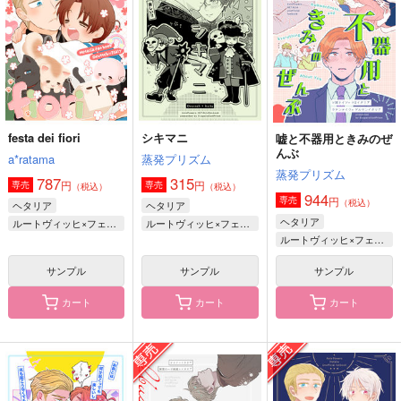
1,100
1,257
770
円
円
円
（税込）
（税込）
（税込）
ルートヴィッヒ×フェリシアーノ
ルートヴィッヒ×フェリシアーノ
ロヴィーノ×ギルベルト
サンプル
サンプル
サンプル
作品詳細
作品詳細
作品詳細
festa dei fiori
シキマニ
嘘と不器用ときみのぜ
んぶ
a*ratama
蒸発プリズム
蒸発プリズム
787
315
円
円
専売
専売
（税込）
（税込）
944
円
専売
（税込）
ヘタリア
ヘタリア
ヘタリア
ルートヴィッヒ×フェリシアーノ
ルートヴィッヒ×フェリシアーノ
ルートヴィッヒ×フェリシアーノ
サンプル
サンプル
サンプル
カート
カート
カート
木曜日4：20
Fragrantia
ぽぽぼん5
Hello, Spica
怒涛のトマト缶大行
ぽめらんど
進
2,420
787
円
円
（税込）
（税込）