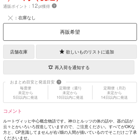
12
通販ポイント：
pt獲得
？
╳
：在庫なし
再販希望
店舗在庫
欲しいものリストに追加
再入荷を通知する
おまとめ目安と発送目安
?
毎度便
定期便（週1)
定期便（月2)
未定から
未定から
未定から
5日以内に発送
10日以内に発送
14日以内に発送
コメント
ルートヴィッヒ中心概念物語です。神ロとルッツの体の話や、器の話が
云々とかいろいろ捏造していますので、ご注意ください。すべてがOKな
方と、CP意識してませんが右√畑の人間が描いているのでそこだけご了承
くださいませ。