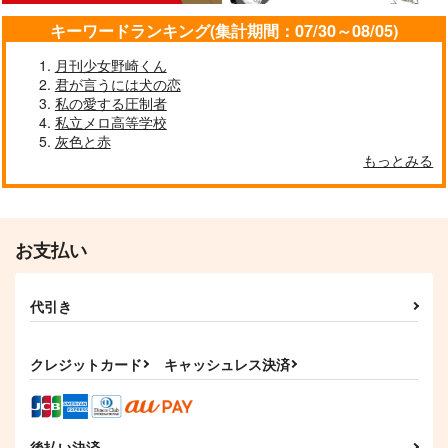
作品詳細
作品詳細
作品詳細
キーワードランキング(集計期間：07/30～08/05)
月刊少女野崎くん
君が言うには犬の恋
私の愛する圧制者
私立メロ高等学校
灰色と赤
もっとみる
お支払い
無形の恋文
野菊は薔薇に恋をして
代引き
いる 後篇
ごはんたけた？
１０２２
1,807
円
（税込）
2,640
円
（税込）
クレジットカード
キャッシュレス決済
ギルベルト×本田菊
アーサー×本田菊
サンプル
サンプル
後払い決済