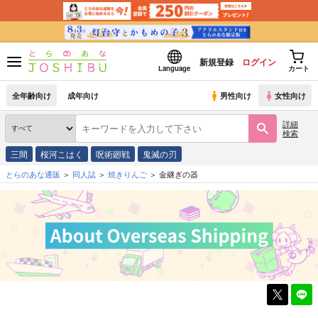
新規登録
ログイン
Language
カート
全年齢向け
成年向け
男性向け
女性向け
詳細
検索
三間
桜河こはく
呪術廻戦
鬼滅の刃
とらのあな通販
同人誌
焼きりんご
金継ぎの器