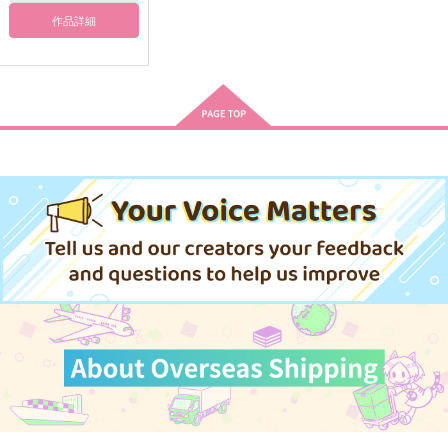
ルートヴィッヒ×ギルベルト
ルートヴィッヒ×フェリシアーノ
作品詳細
サンプル
サンプル
サンプル
作品詳細
作品詳細
作品詳細
アキソラ
右に立つは碧眼の指揮
者
蒸発プリズム
相変わらず
1,257
円
専売
（税込）
1,320
円
（税込）
ヘタリア
ヘタリア
ルートヴィッヒ×フェリシアーノ
ルートヴィッヒ×ギルベルト
サンプル
サンプル
カート
カート
アルブス・ロクス
青のあとさき
おかえり、ななみ
蒸発プリズム
ありあかし
うたたね
1,257
472
787
円
円
円
（税込）
（税込）
（税込）
ルートヴィッヒ×フェリシアーノ
竈門炭治郎×冨岡義勇
七海建人×女夢主