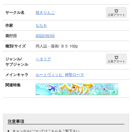
サークル名
焼きりんご
入荷アラート
作家
ななを
発行日
2022/05/03
種別/サイズ
同人誌 - 漫画/ Ｂ５ 102p
ジャンル/
ヘタリア
入荷アラート
サブジャンル
メインキャラ
ルートヴィッヒ
神聖ローマ
関連特集
注意事項
キャンセルについては
こちら
をご覧下さい。