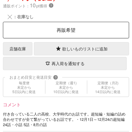
10
通販ポイント：
pt獲得
？
╳
：在庫なし
再販希望
店舗在庫
欲しいものリストに追加
再入荷を通知する
おまとめ目安と発送目安
?
毎度便
定期便（週1)
定期便（月2)
未定から
未定から
未定から
5日以内に発送
10日以内に発送
14日以内に発送
コメント
付き合っている二人の高校、大学時代のお話です。超短編・短編の詰め
合わせですが全て繋がっているお話です。・12月1日～12月24の超短編
24話・小話 5話・8月の話