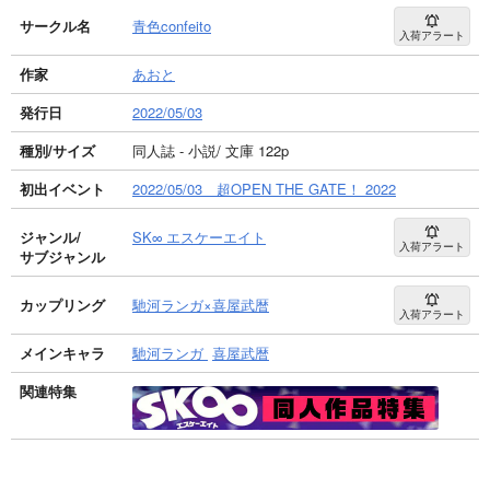
サークル名
青色confeito
入荷アラート
作家
あおと
発行日
2022/05/03
種別/サイズ
同人誌 - 小説/ 文庫 122p
初出イベント
2022/05/03 超OPEN THE GATE！ 2022
ジャンル/
SK∞ エスケーエイト
入荷アラート
サブジャンル
カップリング
馳河ランガ×喜屋武暦
入荷アラート
メインキャラ
馳河ランガ
喜屋武暦
関連特集