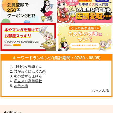
（税込）
（税込）
大帝国
潮江文次郎×立花仙蔵
凪誠士郎×御影玲王
作品詳細
1,022
円
（税込）
レオナ×マレウス
サンプル
サンプル
サンプル
作品詳細
作品詳細
作品詳細
キーワードランキング(集計期間：07/30～08/05)
月刊少女野崎くん
君が言うには犬の恋
私の愛する圧制者
私立メロ高等学校
灰色と赤
もっとみる
空への手紙
メモ帳のお手紙
花彼
箱庭プリズム
お支払い