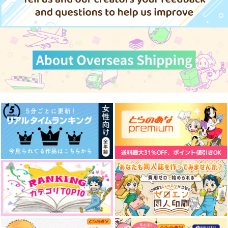
海響
海響
直角
サンプル
サンプル
サンプル
865
724
944
円
円
円
（税込）
（税込）
（税込）
五条悟
吉田松陰×高杉晋作
吉田松陰×高杉晋作
作品詳細
作品詳細
作品詳細
サンプル
サンプル
サンプル
作品詳細
作品詳細
作品詳細
【有償特典】12P小冊
子（当て馬の相手役に
なっちゃった話 上下
海王社
巻）
月に詠む手紙
370
この手紙を君に
星向こうの貴方届かな
円
（税込）
い手紙
OOPARTS
すきっぷらんらん
ゲーミングコロニビア
サンプル
1,000
787
円
円