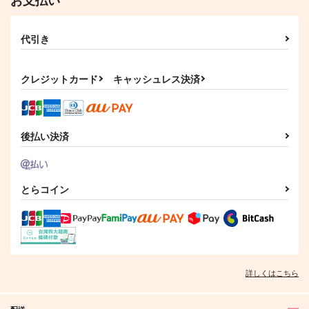
787
110
円
円
（税込）
（税込）
立海オールキャラ
夜半子タろ×蜂乃屋凪
代引き
サンプル
サンプル
作品詳細
作品詳細
クレジットカード
キャッシュレス決済
後払い決済
とらコイン
詳しくはこちら