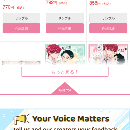
792
858
円
円
（税込）
綺麗だった
（税込）
770
青色
confeito
円
（税込）
青色
1,100
787
円
円
（税込）
（税込）
1,100
サンプル
サンプル
サンプル
円
（税込）
山田三郎
カイン×オーエン
山田二郎×山田三郎
作品詳細
作品詳細
作品詳細
サンプル
サンプル
サンプル
作品詳細
作品詳細
作品詳細
もっと見る！
【有償特典】アクリル
当て馬の相手役になっ
当て馬の相手役になっ
カード（くりかえしあ
ちゃった話 上
ちゃった話 下
いのおと）
大洋図書
海王社
海王社
まほらの繭
浸して溺れる
100年前の手紙
600
985
985
円
円
円
（税込）
（税込）
（税込）