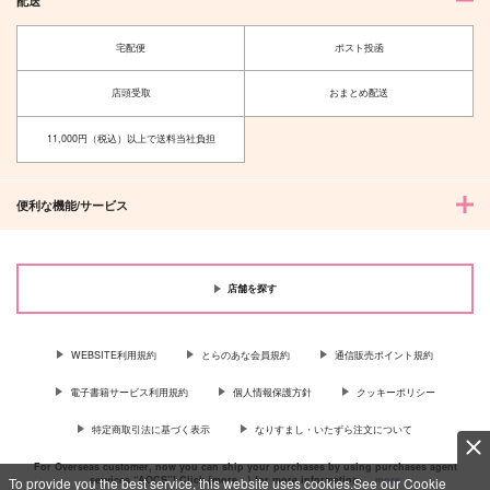
配送
宅配便
ポスト投函
店頭受取
おまとめ配送
11,000円（税込）以上で送料当社負担
便利な機能/サービス
店舗を探す
WEBSITE利用規約
とらのあな会員規約
通信販売ポイント規約
電子書籍サービス利用規約
個人情報保護方針
クッキーポリシー
特定商取引法に基づく表示
なりすまし・いたずら注文について
For Overseas customer, now you can ship your purchases by using purchases agent
services “AOCS”! Click {more…} for more information …
more
To provide you the best service, this website uses cookies.See our Cookie