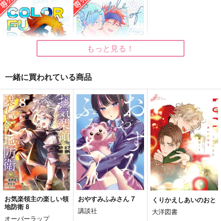
イエティ☆インフィニ
きみのこと どきどき
Sparkle of Days
ティ
させたい させられた
あったか～い
い
take the air
別冊express
787
円
（税込）
629
787
円
円
（税込）
（税込）
馳河ランガ×喜屋武暦
もっと見る！
馳河ランガ×喜屋武暦
馳河ランガ×喜屋武暦
サンプル
サンプル
サンプル
一緒に買われている商品
作品詳細
作品詳細
作品詳細
COLORFUL DAYS
Sparkle of Days
別冊express
あったか～い
787
787
円
円
専売
専売
（税込）
（税込）
SK∞ エスケーエイト
SK∞ エスケーエイト
馳河ランガ×喜屋武暦
馳河ランガ×喜屋武暦
サンプル
サンプル
カート
カート
お気楽領主の楽しい領
おやすみふみさん 7
くりかえしあいのおと
地防衛 8
講談社
大洋図書
オーバーラップ
だって夏の大三角形が
今日は直径40センチ
Maybe we will be