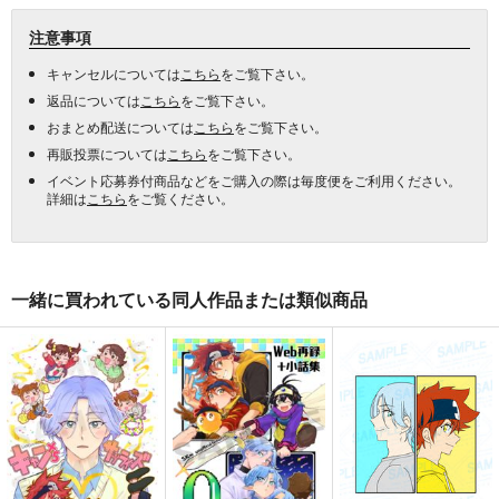
注意事項
キャンセルについては
こちら
をご覧下さい。
返品については
こちら
をご覧下さい。
おまとめ配送については
こちら
をご覧下さい。
再販投票については
こちら
をご覧下さい。
イベント応募券付商品などをご購入の際は毎度便をご利用ください。
詳細は
こちら
をご覧ください。
一緒に買われている同人作品または類似商品