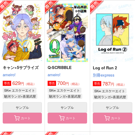
COLORFUL DAYS
イエティ王子といっし
6花
ょ
別冊express
take the air
別冊express
787
787
円
円
（税込）
（税込）
629
円
（税込）
馳河ランガ×喜屋武暦
馳河ランガ×喜屋武暦
馳河ランガ×喜屋武暦
サンプル
サンプル
サンプル
作品詳細
作品詳細
作品詳細
キャン×5サプライズ
Q-SCRIBBLE
Log of Run 2
ameiro!
ameiro!
別冊express
629
700
787
円
円
専売
専売
円
専売
（税込）
（税込）
（税込）
SK∞ エスケーエイト
SK∞ エスケーエイト
SK∞ エスケーエイト
馳河ランガ×喜屋武暦
馳河ランガ×喜屋武暦
馳河ランガ×喜屋武暦
サンプル
サンプル
サンプル
カート
カート
カート