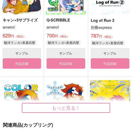
キャン×5サプライズ
Q-SCRIBBLE
Log of Run 2
ameiro!
ameiro!
別冊express
629
700
787
円
円
円
（税込）
（税込）
（税込）
馳河ランガ×喜屋武暦
馳河ランガ×喜屋武暦
馳河ランガ×喜屋武暦
サンプル
サンプル
サンプル
作品詳細
作品詳細
作品詳細
もっと見る！
関連商品(カップリング)