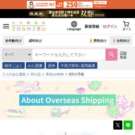
新規登録
ログイン
Language
カート
全年齢向け
成年向け
男性向け
女性向け
詳細
検索
桜河こはく
わた図書
原神
不死川実弥×冨岡義勇
とらのあな通販
同人誌
青色confeito
8月の手紙