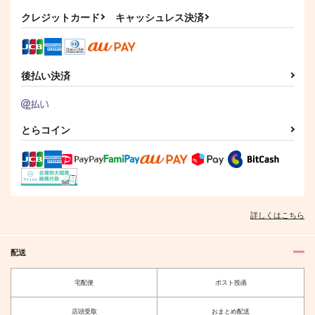
1,887
629
944
円
円
円
（税込）
（税込）
（税込）
クレジットカード
キャッシュレス決済
レノックス×ファウスト
レノックス×ファウスト
レノックス×ファウスト
サンプル
サンプル
サンプル
作品詳細
作品詳細
作品詳細
後払い決済
とらコイン
詳しくはこちら
配送
その呪いに名前をつけ
チクタク〃
て
Miz
宅配便
ポスト投函
Spangle
629
円
（税込）
787
円
（税込）
店頭受取
おまとめ配送
フィガロ×真木晶♂