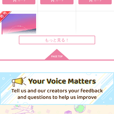
遠雷
春うらら
銀嶺へ沈む
アンダラ
CoA
CoA
787
440
944
円
円
円
（税込）
（税込）
（税込）
フィガロ
真木晶×フィガロ
オズ×フィガロ
サンプル
サンプル
サンプル
もっと見る！
作品詳細
作品詳細
作品詳細
スポットライトの狭間
で
talvi meri
715
円
専売
（税込）
魔法使いの約束
レノックス×フィガロ
サンプル