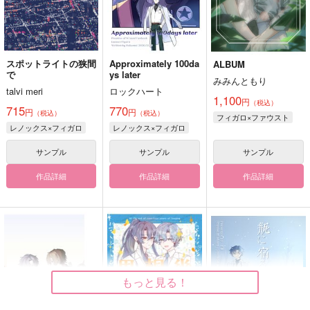
スポットライトの狭間
Approximately 100da
ALBUM
で
ys later
みみんともり
talvi meri
ロックハート
1,100
円
（税込）
715
770
円
円
（税込）
（税込）
フィガロ×ファウスト
レノックス×フィガロ
レノックス×フィガロ
サンプル
サンプル
サンプル
作品詳細
作品詳細
作品詳細
もっと見る！