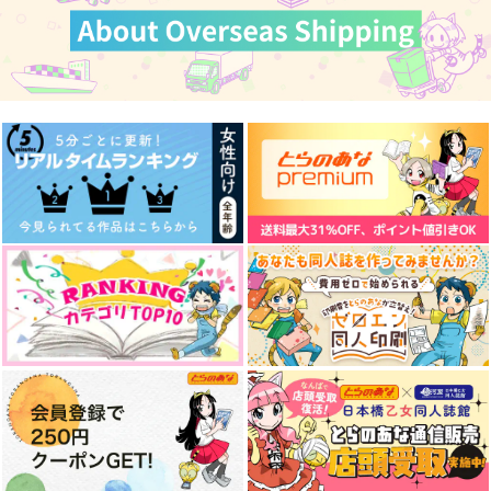
カート
レノフィガモブ失恋ア
南の国の大人たち
ハッピーバースデー
ンソロジー まなざし
かささぎの
ROE
は透明
かささぎの
1,100
2,357
円
円
（税込）
（税込）
1,870
円
（税込）
レノックス×フィガロ
レノックス×ファウスト
レノックス×フィガロ
サンプル
サンプル
サンプル
作品詳細
作品詳細
作品詳細
十三番目の魔法使い
嵐の谷の居候
うつし鏡のその向こう