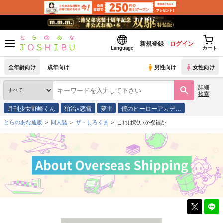
新規登録
ログイン
Language
カート
全年齢向け
成年向け
男性向け
女性向け
詳細
検索
月刊少女野崎くん
狛治×恋雪
夢主
僕のヒーローアカデ…
とらのあな通販
同人誌
ザ・しろくま
これは呪いか祝福か