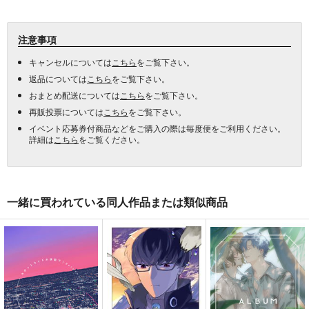
注意事項
キャンセルについては
こちら
をご覧下さい。
返品については
こちら
をご覧下さい。
おまとめ配送については
こちら
をご覧下さい。
再販投票については
こちら
をご覧下さい。
イベント応募券付商品などをご購入の際は毎度便をご利用ください。
詳細は
こちら
をご覧ください。
一緒に買われている同人作品または類似商品