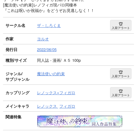
[魔法使いの約束]レノフィガ現パロ同棲本
『これは呪いか祝福か』をどうぞお見逃しなく！！
サークル名
ザ・しろくま
入荷アラート
作家
ヨルオ
発行日
2022/06/05
種別/サイズ
同人誌 - 漫画/ Ａ５ 100p
ジャンル/
魔法使いの約束
入荷アラート
サブジャンル
カップリング
レノックス×フィガロ
入荷アラート
メインキャラ
レノックス
フィガロ
関連特集