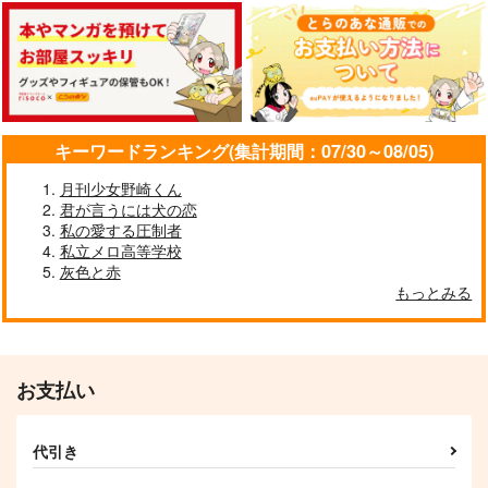
ROE
ぽたぽた屋
プラム園の夢
2,515
1,320
660
円
円
円
（税込）
（税込）
（税込）
レノックス×ファウスト
レノックス×ファウスト
レノックス×ファウスト
サンプル
サンプル
サンプル
作品詳細
作品詳細
作品詳細
キーワードランキング(集計期間：07/30～08/05)
月刊少女野崎くん
君が言うには犬の恋
私の愛する圧制者
私立メロ高等学校
灰色と赤
もっとみる
お支払い
I adore you
アクト&ウィッチ
明日の愛を、あなたに
代引き
澪標
海ザクロ
海ザクロ