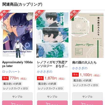
関連商品(カップリング)
aurora
幾星霜の想いの果てで
瓶に宿る雪
皐月晴れ
Calcite
ご飯食べたい
1,572
472
865
円
円
円
（税込）
（税込）
（税込）
フィガロ
フィガロ×ファウスト
オズ×フィガロ
サンプル
サンプル
サンプル
作品詳細
作品詳細
作品詳細
Approximately 100da
レノフィガモブ失恋ア
南の国の大人たち
ys later
ンソロジー まなざし
かささぎの
は透明
ロックハート
かささぎの
1,100
円
専売
（税込）
770
1,870
円
円
専売
専売
（税込）
（税込）
魔法使いの約束
魔法使いの約束
魔法使いの約束
レノックス×フィガロ
レノックス×フィガロ
レノックス×フィガロ
サンプル
サンプル
サンプル
カート
カート
カート