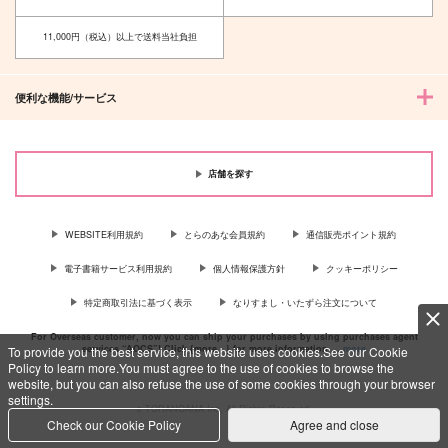
オーエン×カイン
11,000円（税込）以上で送料当社負担
サンプル
サンプル
作品詳細
作品詳細
便利な機能/サービス
店舗を探す
WEBSITE利用規約
とらのあな会員規約
通信販売ポイント規約
電子書籍サービス利用規約
個人情報保護方針
クッキーポリシー
特定商取引法に基づく表示
なりすまし・いたずら注文について
For Overseas customer, now you can ship your purchases by using purchases agent
services “AOCS”! Click {more…} for more information …
more
To provide you the best service, this website uses cookies.See our Cookie
Policy to learn more.You must agree to the use of cookies to browse the
website, but you can also refuse the use of some cookies through your browser
settings.
c TORANOANA Inc, All Rights Reserved.
Check our Cookie Policy
Agree and close