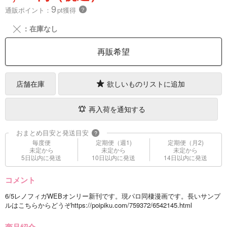
9
通販ポイント：
pt獲得
？
╳
：在庫なし
再販希望
店舗在庫
欲しいものリストに追加
再入荷を通知する
おまとめ目安と発送目安
?
毎度便
定期便（週1)
定期便（月2)
未定から
未定から
未定から
5日以内に発送
10日以内に発送
14日以内に発送
コメント
6/5レノフィガWEBオンリー新刊です。現パロ同棲漫画です。長いサンプ
ルはこちらからどうぞhttps://poipiku.com/759372/6542145.html
商品紹介