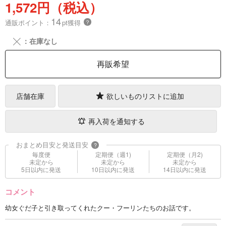
1,572円（税込）
14
通販ポイント：
pt獲得
？
╳
：在庫なし
再販希望
店舗在庫
欲しいものリストに追加
再入荷を通知する
おまとめ目安と発送目安
?
毎度便
定期便（週1)
定期便（月2)
未定から
未定から
未定から
5日以内に発送
10日以内に発送
14日以内に発送
コメント
幼女ぐだ子と引き取ってくれたクー・フーリンたちのお話です。