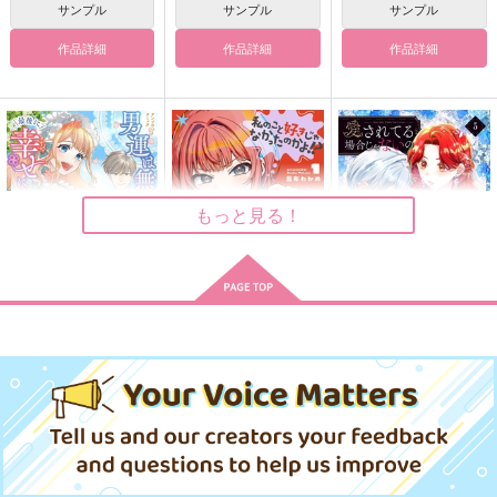
サンプル
サンプル
サンプル
同じテーマでみんなで
ベビーシッターマーメ
愛に貴賤はない アー
赤安書いてみた ウェ
イド フロイド編
サー編
作品詳細
作品詳細
作品詳細
ディング・イブ編
イツメントリオ
Color scheme
Lila
787
944
1,690
円
円
円
（税込）
（税込）
（税込）
赤井秀一×安室透
フロイド×女監督生
アーサー×本田菊
サンプル
サンプル
サンプル
作品詳細
作品詳細
作品詳細
もっと見る！
男運は無かったけれど
私のこと好きじゃなか
愛されてる場合じゃな
最後に幸せになるのは
ったのかよ!? 1
いの 3
私ですわ! アンソロジ
KADOKAWA
集英社インター
KADOKAWA
ーコミック
990
770
1,298
円
円
円
（税込）
（税込）
（税込）
サンプル
サンプル
サンプル