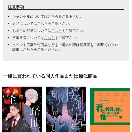
注意事項
キャンセルについては
こちら
をご覧下さい。
返品については
こちら
をご覧下さい。
おまとめ配送については
こちら
をご覧下さい。
再販投票については
こちら
をご覧下さい。
イベント応募券付商品などをご購入の際は毎度便をご利用ください。
詳細は
こちら
をご覧ください。
一緒に買われている同人作品または類似商品