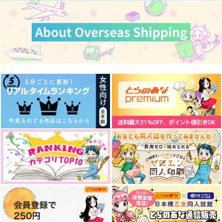
作品詳細
作品詳細
作品詳細
わくわくテイワットフ
刀剣学習ドリル 刀身
私が好きだと言ってく
ォンテーヌ編
編
れ！
ゆであすぱら
上月屋
木の葉時雨
944
550
472
円
円
円
（税込）
（税込）
（税込）
フリーナ
土井半助×摂津のきり丸
サンプル
サンプル
サンプル
作品詳細
作品詳細
作品詳細
灰宮先輩は怖くてかわ
友達んちの姉ちゃんが
灰宮先輩は怖くてかわ
いい 1
怖くていい人 1
いい 3
スクウェア・エニック
KADOKAWA
スクウェア・エニック
ス
ス
924
円
（税込）
770
770
円
円
（税込）
（税込）
サンプル
サンプル
サンプル
Ptivate~風邪っぴきカ
通勤電車で運命に出会
怖くて可愛い
作品詳細
作品詳細
作品詳細