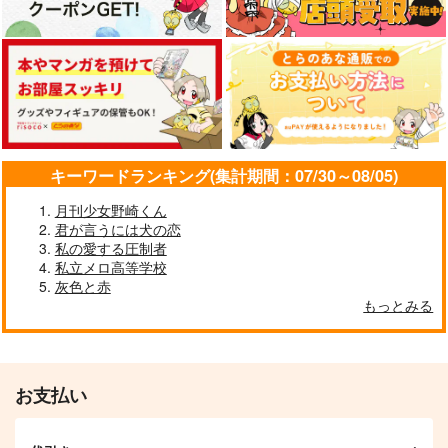
レシ編~
ったのだが？
602
流々舟
ピカドール
755
円
（税込）
519
315
円
円
（税込）
（税込）
乾青宗×花垣武道
クー・フーリン×エミヤ
クー・フーリン×エミヤ
サンプル
サンプル
サンプル
作品詳細
作品詳細
作品詳細
キーワードランキング(集計期間：07/30～08/05)
月刊少女野崎くん
君が言うには犬の恋
私の愛する圧制者
オタクに優しい陽キャ
【有償特典】特製A3
私立メロ高等学校
がエロ配信者だったん
タペストリー（誰にで
灰色と赤
だが
も優しい女神様の素顔
Jパブリッシング
オーバーラップ
もっとみる
を、俺だけが知ってい
る 1）
902
1,100
円
円
（税込）
（税込）
サンプル
サンプル
お支払い
作品詳細
作品詳細
もしもこのまま焦がれ
桜塚星史郎 還暦星誕
て寝れば怖くないよに
祭 アンソロジー