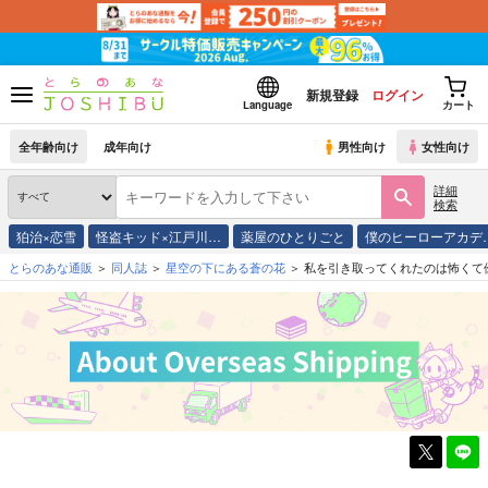
新規登録
ログイン
Language
カート
全年齢向け
成年向け
男性向け
女性向け
詳細
検索
狛治×恋雪
怪盗キッド×江戸川…
薬屋のひとりごと
僕のヒーローアカデ
とらのあな通販
同人誌
星空の下にある蒼の花
私を引き取ってくれたのは怖くて