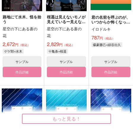
路地にて水木、怪を拾
桜遥は見えないモノが
君の名前を呼ぶのが、
う
見えているー見えない
いつからか怖くなって
モノも見ているー
た。
星空の下にある蒼の
星空の下にある蒼の
イロドルキ
花
花
787
円
（税込）
2,672
2,829
円
円
爆豪勝己×緑谷出久
（税込）
（税込）
ゲゲ郎×水木
十亀条×桜遥
サンプル
サンプル
サンプル
作品詳細
作品詳細
作品詳細
もっと見る！