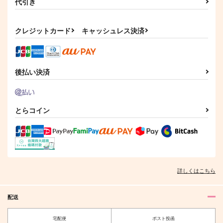
代引き
夢で逢う
可愛過guilty
桜塚星史郎 還暦星誕
祭
660
円
（税込）
クレジットカード
キャッシュレス決済
2,357
茅ヶ崎至×佐久間咲也
円
（税込）
桜塚星史郎×皇昴流
サンプル
サンプル
後払い決済
作品詳細
作品詳細
とらコイン
詳しくはこちら
配送
宅配便
ポスト投函