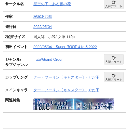
サークル名
星空の下にある蒼の花
入荷アラート
作家
桜塚あお華
発行日
2022/05/04
種別/サイズ
同人誌 - 小説/ 文庫 112p
初出イベント
2022/05/04 Super ROOT 4 to 5 2022
ジャンル/
Fate/Grand Order
入荷アラート
サブジャンル
カップリング
クー・フーリン〔キャスター〕×ぐだ子
入荷アラート
メインキャラ
クー・フーリン〔キャスター〕
ぐだ子
関連特集