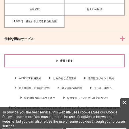
店頭受取
おまとめ配送
11,000円（税込）以上で送料当社負担
便利な機能/サービス
店舗を探す
WEBSITE利用規約
とらのあな会員規約
通信販売ポイント規約
電子書籍サービス利用規約
個人情報保護方針
クッキーポリシー
特定商取引法に基づく表示
なりすまし・いたずら注文について
For Overseas customer, now you can ship your purchases by using purchases agent
services “AOCS”! Click {more…} for more information …
more
To provide you the best service, this website uses cookies.See our Cookie
Policy to learn more.You must agree to the use of cookies to browse the
website, but you can also refuse the use of some cookies through your browser
settings.
c TORANOANA Inc, All Rights Reserved.