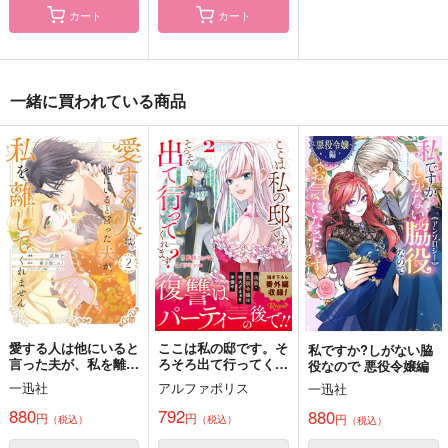
カート
カート
世界の終わりで君を待
波間で靴を鳴らして
Look at the Clock
つ 後編-5
プリン倶楽部
ちばう
NNBV
1,100
1,001
一緒に買われている商品
円
円
（税込）
（税込）
629
円
（税込）
クー・フーリン〔キャスター〕×エミヤ〔シャドウサーヴァント〕
クー・フーリン〔キャスター〕×藤丸立香（ぐだ男）
クー・フーリン×エミヤ
サンプル
サンプル
サンプル
作品詳細
作品詳細
作品詳細
愛する人は他にいると
ここは私の邸です。そ
私ですか?しがない脇
言った夫が、私を離し
ろそろ出て行ってくれ
役なので 悪役令嬢編
てくれません 2
ます? 2
一迅社
アルファポリス
一迅社
880
792
880
円
円
円
（税込）
（税込）
（税込）