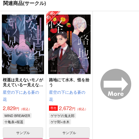
関連商品(サークル)
世界の終わりで君を待
世界の終わりで君を待
世界の終わりで君を待
つ 後編-1
つ 後編-3
つ 後編-4
NNBV
NNBV
NNBV
750
629
787
円
円
円
（税込）
（税込）
（税込）
クー・フーリン×エミヤ
クー・フーリン×エミヤ
クー・フーリン×エミヤ
サンプル
サンプル
サンプル
作品詳細
作品詳細
作品詳細
桜遥は見えないモノが
路地にて水木、怪を拾
見えているー見えない
う
モノも見ているー
星空の下にある蒼の
星空の下にある蒼の
花
花
2,829
2,672
円
円
専売
（税込）
（税込）
WIND BREAKER
ゲゲゲの鬼太郎
十亀条×桜遥
ゲゲ郎×水木
サンプル
サンプル