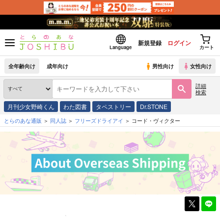
新規登録
ログイン
Language
カート
全年齢向け
成年向け
男性向け
女性向け
詳細
検索
月刊少女野崎くん
わた図書
タペストリー
Dr.STONE
とらのあな通販
同人誌
フリーズドライアイ
コード・ヴィクター