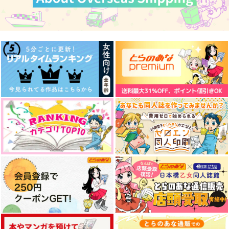
黎明のミラクルロマン
三門ウォーカー嵐修特
Black stars
ス
大号
びーこ
BLACK LILY KILLER
タイナイドケイ
1,415
円
（税込）
550
1,144
円
円
（税込）
（税込）
三雲修
嵐山准×三雲修
嵐山准×三雲修
サンプル
サンプル
サンプル
作品詳細
作品詳細
作品詳細
Dinner Time on the
Paretto
倫理部
472
円
専売
（税込）
ワールドトリガー
空閑遊真×三雲修
サンプル
カート
おれの初恋が黒髪メガ
Dinner Time on the
なぐさめのほうこう