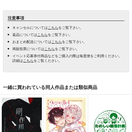
注意事項
キャンセルについては
こちら
をご覧下さい。
返品については
こちら
をご覧下さい。
おまとめ配送については
こちら
をご覧下さい。
再販投票については
こちら
をご覧下さい。
イベント応募券付商品などをご購入の際は毎度便をご利用ください。
詳細は
こちら
をご覧ください。
一緒に買われている同人作品または類似商品