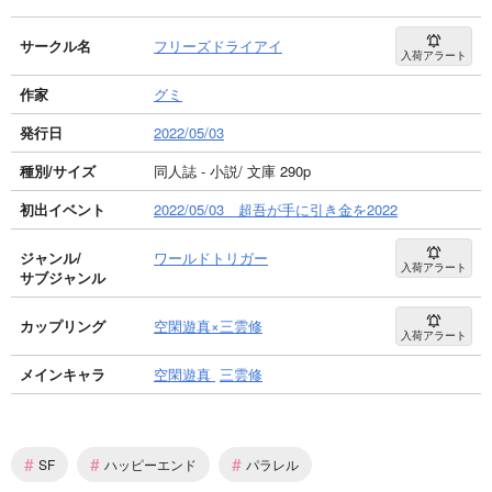
サークル名
フリーズドライアイ
入荷アラート
作家
グミ
発行日
2022/05/03
種別/サイズ
同人誌 - 小説/ 文庫 290p
初出イベント
2022/05/03 超吾が手に引き金を2022
ジャンル/
ワールドトリガー
入荷アラート
サブジャンル
カップリング
空閑遊真×三雲修
入荷アラート
メインキャラ
空閑遊真
三雲修
#
#
#
SF
ハッピーエンド
パラレル