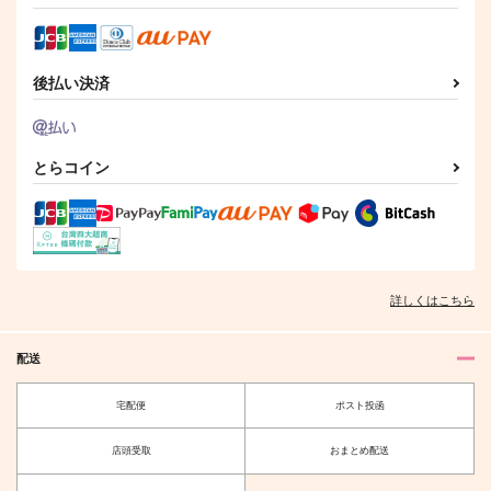
たこやなぎ
スズランノシロ
629
円
（税込）
550
629
円
円
（税込）
（税込）
風間蒼也×三雲修
二宮匡貴×三雲修
水上敏志×三雲修
後払い決済
サンプル
サンプル
サンプル
作品詳細
作品詳細
作品詳細
とらコイン
詳しくはこちら
配送
宅配便
ポスト投函
本音というのはなんと
かあさんとぼく
店頭受取
おまとめ配送
やら
ふくま書店
FRONT3