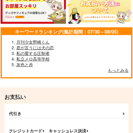
ネの男メイドだった件
Paretto
ホームベース田中
について
天井の蜘蛛といりこ
倫理部
600
円
（税込）
472
472
円
円
（税込）
（税込）
二宮匡貴×三雲修
空閑遊真×三雲修
空閑遊真×三雲修
キーワードランキング(集計期間：07/30～08/05)
サンプル
サンプル
サンプル
月刊少女野崎くん
作品詳細
作品詳細
作品詳細
君が言うには犬の恋
私の愛する圧制者
私立メロ高等学校
灰色と赤
もっとみる
お支払い
代引き
思い思われ
追いつけなくとも か
Where Do We Make
ばうくらいは
Chocolate?
クレジットカード
キャッシュレス決済
寄