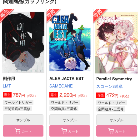
関連商品(カップリング)
縁を糾え一燈に
虹のはじまり
夜明けを越えて
どこにでもいるひと
テトロドトキシン
おひやで乾杯
850
944
787
円
円
円
（税込）
（税込）
（税込）
空閑遊真
空閑遊真
空閑遊真×三雲修
サンプル
サンプル
サンプル
作品詳細
作品詳細
作品詳細
副作用
ALEA JACTA EST
Parallel Symmetry
LMT
SAMEGANE
スコーン3連単
787
2,200
472
円
円
専売
専売
円
専売
（税込）
（税込）
（税込）
ワールドトリガー
ワールドトリガー
ワールドトリガー
空閑遊真×三雲修
空閑遊真×三雲修
空閑遊真×三雲修
サンプル
サンプル
サンプル
カート
カート
カート