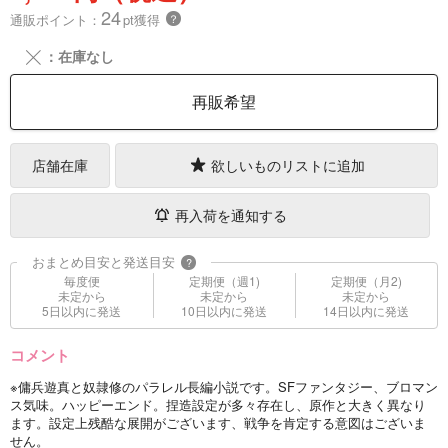
24
通販ポイント：
pt獲得
？
╳
：在庫なし
再販希望
店舗在庫
欲しいものリストに追加
再入荷を通知する
おまとめ目安と発送目安
?
毎度便
定期便（週1)
定期便（月2)
未定から
未定から
未定から
5日以内に発送
10日以内に発送
14日以内に発送
コメント
※傭兵遊真と奴隷修のパラレル長編小説です。SFファンタジー、ブロマン
ス気味。ハッピーエンド。捏造設定が多々存在し、原作と大きく異なり
ます。設定上残酷な展開がございます、戦争を肯定する意図はございま
せん。