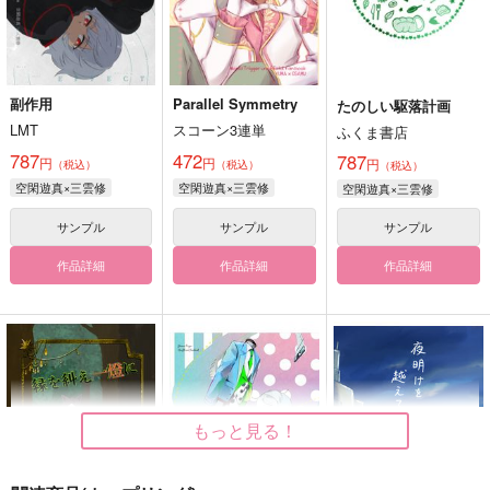
副作用
Parallel Symmetry
たのしい駆落計画
LMT
スコーン3連単
ふくま書店
787
472
787
円
円
円
（税込）
（税込）
（税込）
空閑遊真×三雲修
空閑遊真×三雲修
空閑遊真×三雲修
サンプル
サンプル
サンプル
作品詳細
作品詳細
作品詳細
もっと見る！