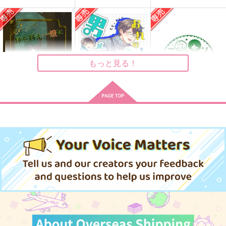
ALEA JACTA EST
つきあってない迅修ち
恋人はアイドル
ょっと集めてみた
SAMEGANE
あみだ野郎
MILK
2,200
715
円
円
（税込）
（税込）
315
円
（税込）
空閑遊真×三雲修
迅悠一×三雲修
迅悠一×三雲修
もっと見る！
サンプル
サンプル
サンプル
作品詳細
作品詳細
作品詳細
縁を糾え一燈に
おれの初恋が黒髪メガ
たのしい駆落計画
ネの男メイドだった件
どこにでもいるひと
ふくま書店
について
天井の蜘蛛といりこ
850
787
円
専売
円
専売
（税込）
（税込）
472
円
専売
（税込）
ワールドトリガー
ワールドトリガー
ワールドトリガー
空閑遊真×三雲修
空閑遊真×三雲修
空閑遊真×三雲修
サンプル
サンプル
サンプル
カート
カート
カート