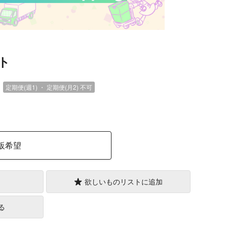
ト
）
定期便(週1) ・ 定期便(月2)
不可
販希望
欲しいものリストに追加
る