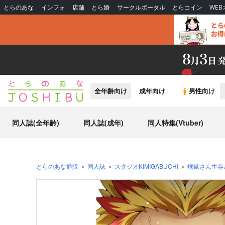
とらのあな
インフォ
店舗
とら婚
サークルポータル
とらコイン
WE
全年齢向け
成年向け
男性向け
同人誌(全年齢)
同人誌(成年)
同人特集(Vtuber)
とらのあな通販
同人誌
スタジオKIMIGABUCHI
煉獄さん生存