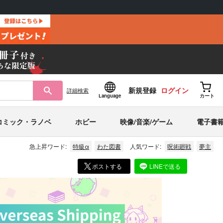
新規登録
ログイン
詳細
検索
Language
カート
コミック・ラノベ
ホビー
映像/音楽/ゲーム
電子書
急上昇ワード:
特級α
わた図書
人気ワード:
呪術廻戦
夢主
ポストする
LINEで送る