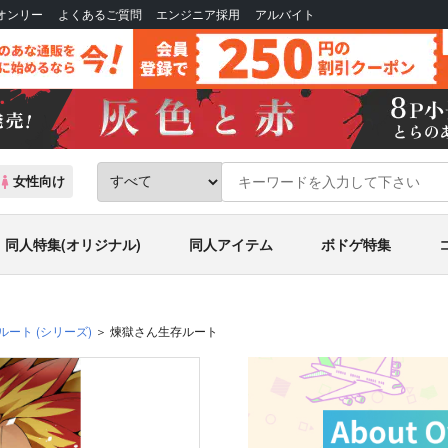
Bオンリー
よくあるご質問
エンジニア採用
アルバイト
女性向け
同人特集(オリジナル)
同人アイテム
ボドゲ特集
ルート
(シリーズ)
煉獄さん生存ルート