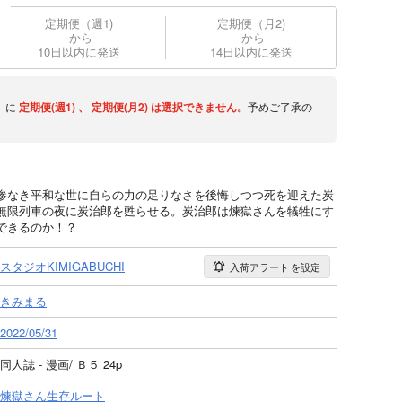
定期便（週1)
定期便（月2)
-から
-から
10日以内に発送
14日以内に発送
】に
定期便(週1)
、
定期便(月2)
は選択できません。
予めご了承の
惨なき平和な世に自らの力の足りなさを後悔しつつ死を迎えた炭
無限列車の夜に炭治郎を甦らせる。炭治郎は煉獄さんを犠牲にす
できるのか！？
スタジオKIMIGABUCHI
入荷アラート
を設定
きみまる
2022/05/31
同人誌 - 漫画/ Ｂ５ 24p
煉獄さん生存ルート