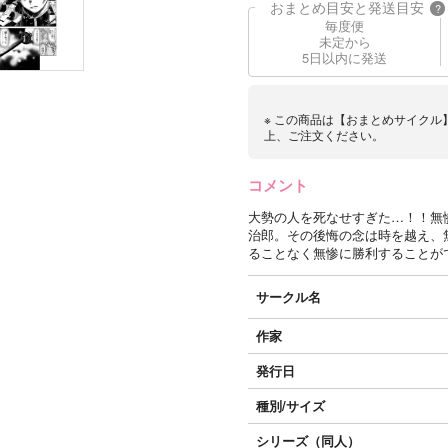
おまとめ目安と発送目安
?
毎度便
未定から
5日以内に発送
※ この商品は【おまとめサイクル
上、ご注文ください。
コメント
大勢の人を死なせすぎた…！！無
治郎。その後悔の念は時を越え、
ることなく無惨に勝利することが
サークル名
作家
発行日
種別/サイズ
シリーズ（同人）