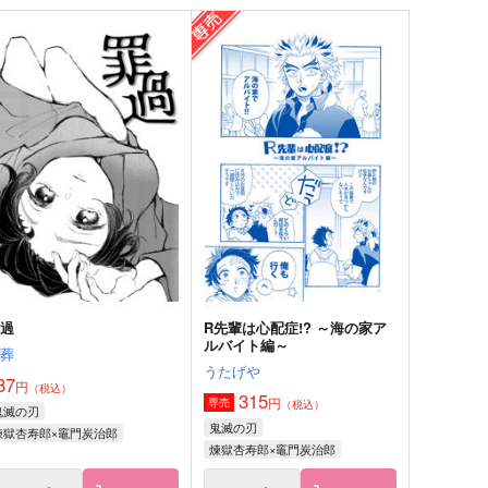
にんたまっぷ
если
ソウル堂
N.L.4750
72
1,573
円
円
（税込）
（税込）
尾形百之助×アシリパ
サンプル
作品詳細
サンプル
作品詳細
罪過
R先輩は心配症!? ～海の家ア
ルバイト編～
彩葬
うたげや
87
円
（税込）
315
円
専売
（税込）
鬼滅の刃
鬼滅の刃
煉獄杏寿郎×竈門炭治郎
煉獄杏寿郎×竈門炭治郎