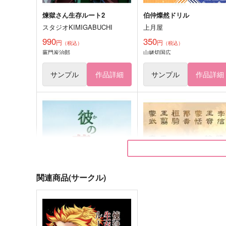
煉獄さん生存ルート2
伯仲燦然ドリル
スタジオKIMIGABUCHI
上月屋
990
350
円
円
（税込）
（税込）
竈門炭治郎
山姥切国広
サンプル
作品詳細
サンプル
作品詳細
関連商品(サークル)