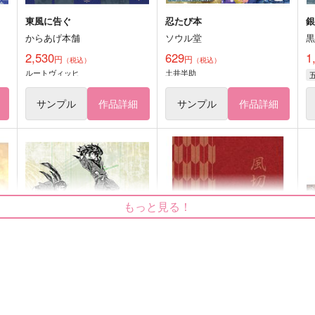
東風に告ぐ
忍たび本
からあげ本舗
ソウル堂
2,530
629
1
円
円
（税込）
（税込）
ルートヴィッヒ
土井半助
サンプル
作品詳細
サンプル
作品詳細
もっと見る！