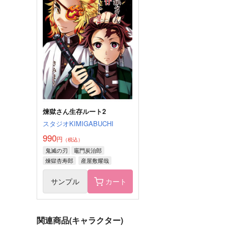
彼の薔薇の名前は
拾遺
すごもりたまご
星雲ビヲトオプ
472
1,650
円
円
（税込）
（税込）
トレイ×リドル
オールキャラ×各夢主
サンプル
作品詳細
サンプル
作品詳細
煉獄さん生存ルート2
スタジオKIMIGABUCHI
990
円
（税込）
鬼滅の刃
竈門炭治郎
煉獄杏寿郎
産屋敷耀哉
サンプル
カート
関連商品(キャラクター)