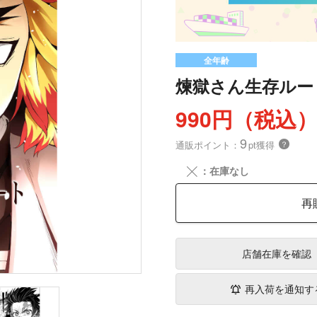
全年齢
煉獄さん生存ルー
990円（税込
9
通販ポイント：
pt獲得
？
╳
：在庫なし
再
店舗在庫
を確認
再入荷を通知す