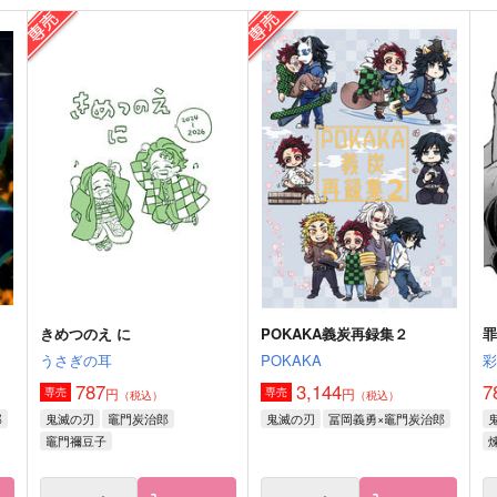
箱根路の選択
戦友よ
スイートルーム
からあげ本舗
787
1,100
4
円
円
（税込）
（税込）
ギルベルト・バイルシュミット
宮本伊織×セイバー
サンプル
作品詳細
サンプル
作品詳細
きめつのえ に
POKAKA義炭再録集２
うさぎの耳
POKAKA
787
3,144
7
円
円
専売
専売
（税込）
（税込）
郎
鬼滅の刃
竈門炭治郎
鬼滅の刃
冨岡義勇×竈門炭治郎
竈門禰豆子