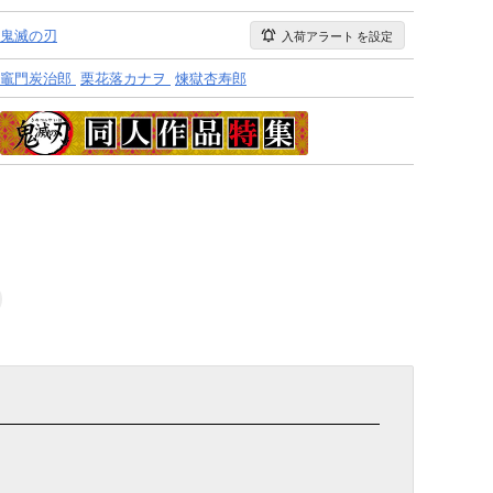
鬼滅の刃
入荷アラート
を設定
竈門炭治郎
栗花落カナヲ
煉獄杏寿郎