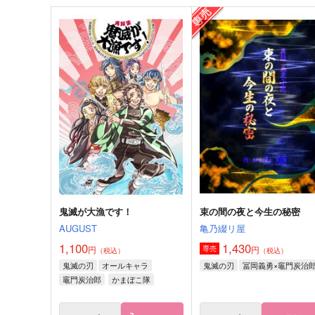
無かった話
落月
40秒と2行
乱乱嵐
220
1,210
円
円
（税込）
（税込）
セイバー×宮本伊織
サンプル
作品詳細
サンプル
作品詳細
鬼滅が大漁です！
束の間の夜と今生の秘密
AUGUST
亀乃綴リ屋
1,100
1,430
円
円
専売
（税込）
（税込）
鬼滅の刃
オールキャラ
鬼滅の刃
冨岡義勇×竈門炭治
竈門炭治郎
かまぼこ隊