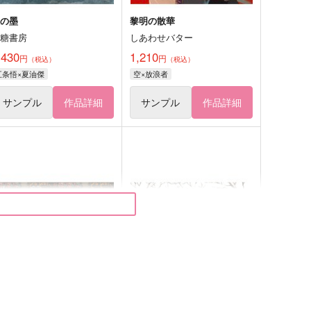
銀の墨
黎明の散華
黒糖書房
しあわせバター
,430
1,210
円
円
（税込）
（税込）
五条悟×夏油傑
空×放浪者
サンプル
作品詳細
サンプル
作品詳細