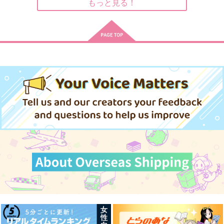
もっと見る！
サンプル
サンプル
サンプル
作品詳細
作品詳細
作品詳細
カーテンコールのあと
肥前忠広と首に爆弾つ
おもい結び、君のとな
で
けた審神者の話4
りで
水蜜桃
無限びすけっと
慰撫きっちん
550
1,572
770
円
円
専売
専売
円
（税込）
（税込）
（税込）
刀剣乱舞
刀剣乱舞
刀剣乱舞
陸奥守吉行×肥前忠広
肥前忠広×女審神者
肥前忠広×女審神者
サンプル
サンプル
サンプル
カート
カート
カート
蔵に宿りし愛のたね
或る森の物語1
或る森の物語2
かずならで
84
84
1,100
572
715
円
円
円
（税込）
（税込）
（税込）
陸奥守吉行×肥前忠広
陸奥守吉行×肥前忠広
陸奥守吉行×肥前忠広
サンプル
サンプル
サンプル