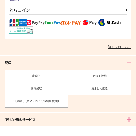
とらコイン
きみと歩む罠のみち果
薬研が隊長！～再録～
肥前と女の子
て
３
えんむすび
詳しくはこちら
saucepot
L-wing
330
円
専売
（税込）
605
2,357
円
円
専売
（税込）
（税込）
刀剣乱舞
肥前忠広
配送
オールキャラ
刀剣乱舞
刀剣乱舞
肥前と女の子
肥前くんMy炊飯器買
南海太郎朝尊×肥前忠広
うってよ。
えんむすび
宅配便
ポスト投函
茶碗飯
サンプル
サンプル
サンプル
330
円
（税込）
787
店頭受取
おまとめ配送
円
（税込）
肥前忠広
カート
カート
カート
オールキャラ
11,000円（税込）以上で送料当社負担
サンプル
サンプル
作品詳細
作品詳細
便利な機能/サービス