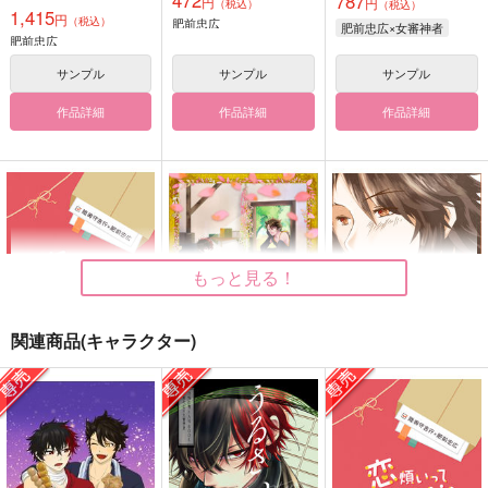
787
円
円
（税込）
（税込）
1,415
円
（税込）
肥前忠広
肥前忠広×女審神者
肥前忠広
サンプル
サンプル
サンプル
作品詳細
作品詳細
作品詳細
もっと見る！
関連商品(キャラクター)
恋煩いってなんじゃろ
在る森の物語4
ふゆ、そばにいるよ。
う？
84
こころのこり
恋ほたる
858
629
円
円
（税込）
（税込）
944
円
（税込）
陸奥守吉行×肥前忠広
陸奥守吉行×肥前忠広