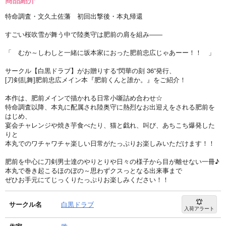
特命調査・文久土佐藩 初回出撃後・本丸帰還
すごい桜吹雪が舞う中で陸奥守は肥前の肩を組み――
「 むか～しわしと一緒に坂本家におった肥前忠広じゃあーー！！ 」
サークル【白黒ドラブ】がお贈りする“閃華の刻 36”発行、
[刀剣乱舞]肥前忠広メイン本『肥前くんと誰か。』をご紹介！
本作は、肥前メインで描かれる日常小噺詰め合わせ☆
特命調査以降、本丸に配属され陸奥守に熱烈なお出迎えをされる肥前を
はじめ、
宴会チャレンジや焼き芋食べたり、猫と戯れ、叫び、あちこち爆発した
りと
本丸でのワチャワチャ楽しい日常がたっぷりお楽しみいただけます！！
肥前を中心に刀剣男士達のやりとりや日々の様子から目が離せない一冊♪
本丸で巻き起こるほのぼの～思わずクスっとなる出来事まで
ぜひお手元にてじっくりたっぷりお楽しみください！！
サークル名
白黒ドラブ
入荷アラート