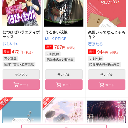
陸奥守吉行×肥前忠広
サンプル
サンプル
サンプル
作品詳細
作品詳細
作品詳細
むつひぜバラエティボ
うるさい視線
恋煩いってなんじゃろ
ックス
う？
MILK PRICE
おしいれ
恋ほたる
787
円
専売
（税込）
472
944
円
専売
円
専売
（税込）
（税込）
刀剣乱舞
刀剣乱舞
刀剣乱舞
肥前忠広×女審神者
陸奥守吉行×肥前忠広
陸奥守吉行×肥前忠広
サンプル
サンプル
サンプル
カート
カート
カート
色彩標本
ルミネッセンス
さんふりぐらし
ミスった
フォーマルハウト
らでんばん
1,415
865
787
円
円
円
（税込）
（税込）
（税込）
肥前忠広
肥前忠広×女審神者
肥前忠広×南海太郎朝尊