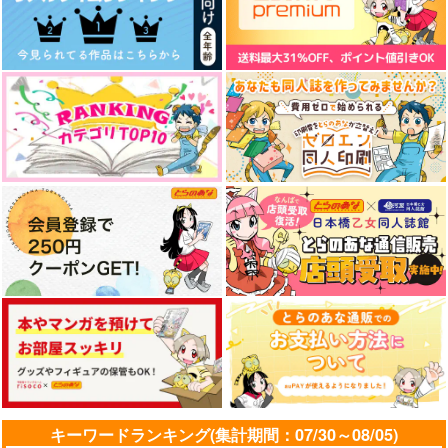
作品詳細
作品詳細
作品詳細
祝福の雨
本霊大慶様の仰せのま
刀さにSSまと
まに！2
め JEWELRY BOX
あーもんどはちみつ
5726本丸
5726本丸
472
円
専売
（税込）
1,715
1,450
円
円
（税込）
（税込）
刀剣乱舞
刀剣乱舞
刀剣乱舞
陸奥守吉行×肥前忠広
大慶直胤×女審神者
刀剣男士×女審神者
サンプル
サンプル
サンプル
84weblogBOX vol.1
清掃番長肥前忠広！
或る森の物語3
第一番「所有」
カート
カート
カート
84
84
らでんばん
858
715
円
円
（税込）
（税込）
990
円
（税込）
陸奥守吉行×肥前忠広
陸奥守吉行×肥前忠広
肥前忠広
サンプル
サンプル
サンプル
キーワードランキング(集計期間：07/30～08/05)
作品詳細
作品詳細
作品詳細