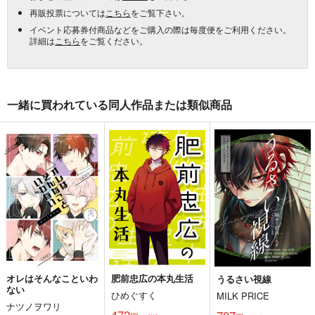
再販投票については
こちら
をご覧下さい。
イベント応募券付商品などをご購入の際は毎度便をご利用ください。
詳細は
こちら
をご覧ください。
一緒に買われている同人作品または類似商品
オレはそんなこといわ
肥前忠広の本丸生活
うるさい視線
ない
ひめぐすく
MILK PRICE
ナツノヲワリ
472