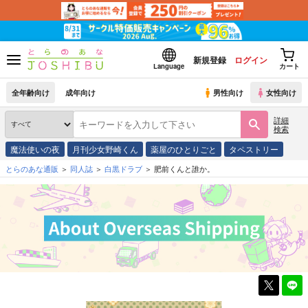
新規登録
ログイン
Language
カート
全年齢向け
成年向け
男性向け
女性向け
詳細
検索
魔法使いの夜
月刊少女野崎くん
薬屋のひとりごと
タペストリー
とらのあな通販
同人誌
白黒ドラブ
肥前くんと誰か。