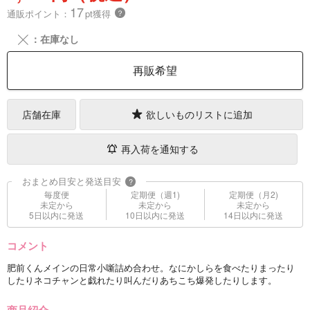
17
通販ポイント：
pt獲得
？
╳
：在庫なし
再販希望
店舗在庫
欲しいものリストに追加
再入荷を通知する
おまとめ目安と発送目安
?
毎度便
定期便（週1)
定期便（月2)
未定から
未定から
未定から
5日以内に発送
10日以内に発送
14日以内に発送
コメント
肥前くんメインの日常小噺詰め合わせ。なにかしらを食べたりまったり
したりネコチャンと戯れたり叫んだりあちこち爆発したりします。
商品紹介