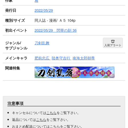
作家
雅
発行日
2022/05/29
種別/サイズ
同人誌 - 漫画/ Ａ５ 104p
初出イベント
2022/05/29 閃華の刻 36
ジャンル/
刀剣乱舞
入荷アラート
サブジャンル
メインキャラ
肥前忠広
陸奥守吉行
南海太郎朝尊
関連特集
注意事項
キャンセルについては
こちら
をご覧下さい。
返品については
こちら
をご覧下さい。
おまとめ配送については
こちら
をご覧下さい。