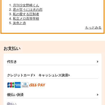
月刊少女野崎くん
君が言うには犬の恋
私の愛する圧制者
私立メロ高等学校
灰色と赤
もっとみる
本丸さんちのちいさな
祠を壊しにマンション
在る森の物語4
国広くん 子兎ぴょん
ヘ
84
ぴょん号
ユウラク
薬品棚
858
円
専売
（税込）
315
990
円
円
専売
専売
（税込）
（税込）
刀剣乱舞
お支払い
刀剣乱舞
山姥切国広
刀剣乱舞
陸奥守吉行×肥前忠広
陸奥守吉行
陸奥守吉行×肥前忠広
夜明けをあなたと
刀はひとりで踊れない
鉛を呑む
代引き
サンプル
サンプル
サンプル
あさまでのもうぜ
epigone
玉の枝
カート
カート
カート
3,144
1,147
1,007
円
円
円
（税込）
（税込）
（税込）
クレジットカード
キャッシュレス決済
肥前忠広
陸奥守吉行×肥前忠広
陸奥守吉行×肥前忠広
サンプル
サンプル
サンプル
後払い決済
作品詳細
作品詳細
作品詳細