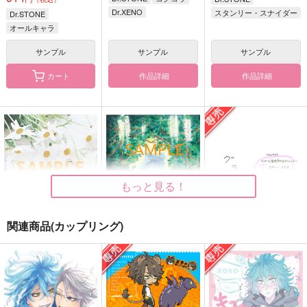
Dr.XENO
スタンリー・スナイダー
Dr.STONE
スタンリー・スナイダー
Dr.XENO
オールキャラ
スタンリー・スナイダー
サンプル
サンプル
サンプル
Dr.XENO
作品詳細
作品詳細
カート
短編小説集『スゼと書
エポード・マキアーイ
水面に流るる花の葬送
いて真理と読む』
メージイラスト集『フ
うすべに文庫
ァンタズマ（亡霊）』
うすべに文庫
うすべに文庫
ポストカードブック付
472
円
（税込）
き
795
1,760
円
円
（税込）
（税込）
パイン×リーリウム
スタンリー×ゼノ
イデア×アズール
サンプル
サンプル
サンプル
もっと見る！
作品詳細
作品詳細
作品詳細
関連商品(カップリング)
Interviewとあるカフ
水面に流るる花の葬送
グラサン
ェにて
うすべに文庫
うすべに文庫
うすべに文庫
472
315
円
円
専売
（税込）
（税込）
237
円