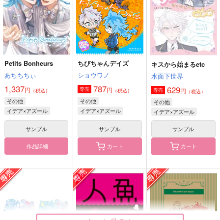
（税込）
ACCA13区監察課
オール
ACCA13区監察課
ACCA13区監察課
キャラ
パイン×リーリウム
パイン×リーリウム
サンプル
サンプル
サンプル
作品詳細
作品詳細
作品詳細
Interviewとあるカフ
短編小説集『スゼと書
【スゼに銀鉄スリーナ
Petits Bonheurs
ちびちゃんデイズ
キスから始まるetc
ェにて
いて実存と読む』
インのパロは絶対にさ
せない方が良いことを
あちちちぃ
ショウワノ
水面下世界
うすべに文庫
うすべに文庫
うすべに文庫
示す悪例】
1,337
787
629
円
円
237
795
専売
円
342
専売
（税込）
（税込）
（税込）
円
円
円
（税込）
（税込）
（税込）
その他
その他
その他
パイン×リーリウム
スタンリー×ゼノ
スタンリー×ゼノ
イデア×アズール
イデア×アズール
イデア×アズール
サンプル
サンプル
サンプル
サンプル
サンプル
サンプル
作品詳細
作品詳細
作品詳細
作品詳細
カート
カート
短編小説集『スゼと書
【スゼに銀鉄スリーナ
ストーンワールド○○○
いて実存と読む』
インのパロは絶対にさ
大改革！！
せない方が良いことを
うすべに文庫
うすべに文庫
うすべに文庫
示す悪例】
セール中
専売
セール中
専売