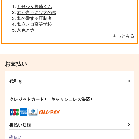
うすべに文庫
いのよ
月刊少女野崎くん
うすべに文庫
2,189
円
君が言うには犬の恋
（税込）
330
押しかけ蛸ちゃんと引
ましゅまろめもりーず
円
（税込）
私の愛する圧制者
その他
きこもり神様
脳直百貨店
ACCA13区監察課
私立メロ高等学校
イデア×アズール
late show
パイン×リーリウム
灰色と赤
787
円
（税込）
もっとみる
1,572
円
I wanna be your gent
ぜんぶぼくの
（税込）
SAMURAI MODE
イデア×アズール
サンプル
サンプル
leman
イデア×アズール
E'toile.
空振りファンタズマ
とらじま
作品詳細
作品詳細
787
630
円
専売
円
サンプル
サンプル
専売
（税込）
（税込）
1,572
円
専売
（税込）
その他
その他
お支払い
作品詳細
作品詳細
その他
イデア×アズール
イデア×アズール
イデア×アズール
代引き
サンプル
サンプル
サンプル
カート
カート
カート
クレジットカード
キャッシュレス決済
後払い決済