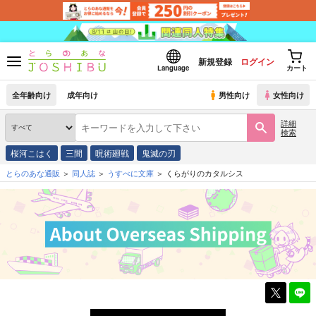
新規登録
ログイン
Language
カート
全年齢向け
成年向け
男性向け
女性向け
詳細
検索
桜河こはく
三間
呪術廻戦
鬼滅の刃
とらのあな通販
同人誌
うすべに文庫
くらがりのカタルシス