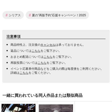
#
#
シリアス
夏の”再販予約”応援キャンペーン！2025
注意事項
商品特性上、注文後の
キャンセル
は承っておりません。
返品については
こちら
をご覧下さい。
おまとめ配送については
こちら
をご覧下さい。
再販投票については
こちら
をご覧下さい。
イベント応募券付商品などをご購入の際は毎度便をご利用ください。
詳細は
こちら
をご覧ください。
一緒に買われている同人作品または類似商品