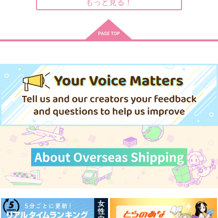
787
もっと見る！
円
専売
（税込）
795
342
円
円
Dr.STONE
Dr.XENO
（税込）
（税込）
スタンリー・スナイダー
Dr.STONE
Dr.STONE
オールキャラ
スタンリー×ゼノ
スタンリー×ゼノ
アメリカ組VSデスチ
パイン長官のパインは
サンプル
サンプル
サンプル
mixtureIDAZ
あなたの××に触れた
人魚の行水
ワワ軍団!!アステカの
パインナップルじゃな
If it makes you happ
Neon Boy
い
神の使者前編
いのよ
y
作品詳細
カート
カート
プラヌラ舎
うすべに文庫
うすべに文庫
629
プラグマライト
TW GALLERIA
円
（税込）
597
4,542
330
円
専売
円
円
（税込）
（税込）
（税込）
イデア×アズール
1,572
499
円
専売
円
専売
（税込）
（税込）
スタンリー・スナイダー
その他
パイン×リーリウム
その他
その他
イデア×アズール
イデア×アズール
サンプル
サンプル
サンプル
イデア×アズール
作品詳細
作品詳細
作品詳細
サンプル
サンプル
サンプル
カート
カート
カート
エポード・マキアーイ
エポード・マキアーイ
短編小説集『スゼと書
メージイラスト集『フ
メージイラスト集『フ
いて真理と読む』
ァンタズマ（亡霊）』
ァンタズマ（亡霊）』
うすべに文庫
うすべに文庫
うすべに文庫