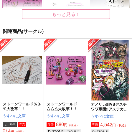
もっと見る！
関連商品(サークル)
ストーンワールド
グラサン
ストーンワールド○○○
△△△大改革！！
大改革！！
うすべに文庫
うすべに文庫
うすべに文庫
315
円
（税込）
880
787
円
円
（税込）
オールキャラ
（税込）
コクヨウ
Dr.XENO
サンプル
サンプル
サンプル
作品詳細
作品詳細
作品詳細
ストーンワールド％％
ストーンワールド
アメリカ組VSデスチ
％大改革！！
△△△大改革！！
ワワ軍団!!アステカの
神の使者前編
うすべに文庫
うすべに文庫
うすべに文庫
880
4,542
円
セール中
専売
専売
円
専売
（税込）
（税込）
914
円
Dr.STONE
コクヨウ
Dr.STONE
（税込）