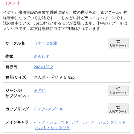
コメント
イデアが魔法実験の事故で昏睡に陥り、彼の世話を続けるアズールが神
経衰弱になっていくお話です……しんどいけどラストはハピエンです。
話の途中でアズールに片想いするモブが登場します。作中のアズールは
メンヘラです。本文は黒紙に白文字で印刷されています。
サークル名
うすべに文庫
入荷アラート
作家
きぬねず
発行日
2021/12/12
種別/サイズ
同人誌 - 小説/ Ａ５ 82p
ジャンル/
その他
入荷アラート
サブジャンル
カップリング
イデア×アズール
入荷アラート
メインキャラ
イデア・シュラウド
アズール・アーシェングロット
オルト・シュラウド