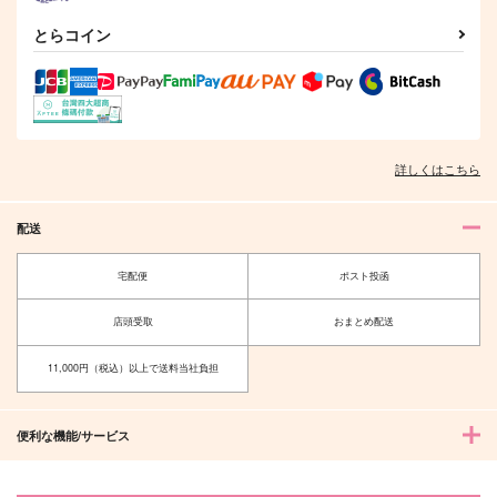
とらコイン
青い炎に触れてみた
もっと知りたい!!きみ
ASSORTMENT イデ
い!! - 新装完全版
のコト
アズ短編再録集
詳しくはこちら
プラヌラ舎
たらこミルク
Hekate
1,572
944
1,887
円
円
専売
専売
円
専売
（税込）
（税込）
（税込）
配送
その他
その他
その他
イデア×アズール
イデア×アズール
イデア×アズール
宅配便
ポスト投函
サンプル
サンプル
サンプル
店頭受取
おまとめ配送
カート
カート
カート
11,000円（税込）以上で送料当社負担
便利な機能/サービス