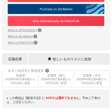
Purchase on ZenMarket
Ship internationally via RAKUFUN
What is JPGOODBUY
?
What is ZenMarket
?
What is RAKUFUN
?
店舗在庫
欲しいものリストに追加
おまとめ目安と発送目安
?
毎度便
定期便（週1)
定期便（月2)
2026年08月第4週から
2026年08月第4週から
2026年08月第4週から
5日以内に発送
10日以内に発送
14日以内に発送
※ この商品は【配送方法】に
AOCS
は選択できません。
予めご了承の
上、ご注文ください。