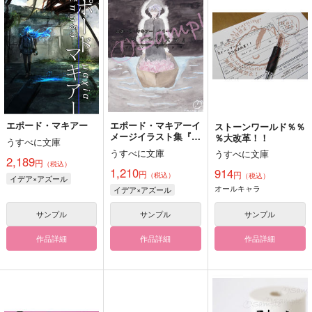
エポード・マキアー
エポード・マキアーイ
ストーンワールド％％
メージイラスト集『フ
％大改革！！
うすべに文庫
ァンタズマ（亡霊）』
うすべに文庫
うすべに文庫
2,189
円
（税込）
1,210
914
円
円
（税込）
（税込）
イデア×アズール
オールキャラ
イデア×アズール
サンプル
サンプル
サンプル
作品詳細
作品詳細
作品詳細