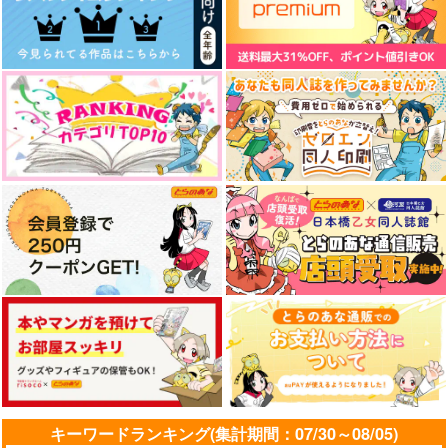
ポストカードブック付
き
1,210
1,760
円
円
専売
専売
セール中
専売
（税込）
（税込）
795
その他
その他
円
（税込）
イデア×アズール
イデア×アズール
Dr.STONE
セロ
再録集 煙るような光
アズイ伝説
スタンリー×ゼノ
TW GALLERIA
ザザ降り
シラカンバラリ
再録集 煙るような光
ぼくらのいろいろ
MELTY BITTER SWE
サンプル
サンプル
サンプル
1,000
3,573
1,777
ET
円
円
円
（税込）
（税込）
（税込）
ザザ降り
coto coto
国道695号
イデア×アズール
イデア×アズール
アズール×イデア
作品詳細
作品詳細
カート
3,573
2,970
円
円
専売
専売
（税込）
（税込）
629
円
専売
（税込）
その他
その他
サンプル
サンプル
サンプル
その他
イデア×アズール
イデア×アズール
作品詳細
作品詳細
作品詳細
イデア×アズール
サンプル
サンプル
サンプル
カート
カート
カート
エポード・マキアー
パイン長官のパインは
キーワードランキング(集計期間：07/30～08/05)
パインナップルじゃな