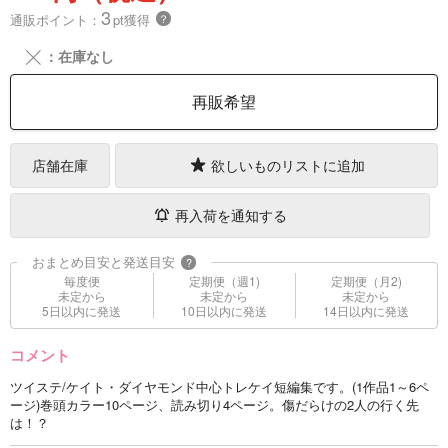
3
通販ポイント：
pt獲得
？
╳
：在庫なし
再販希望
店舗在庫
欲しいものリストに追加
再入荷を通知する
おまとめ目安と発送目安
?
毎度便
定期便（週1)
定期便（月2)
未定から
未定から
未定から
5日以内に発送
10日以内に発送
14日以内に発送
コメント
ツイステ/ケイト・ダイヤモンド中心トレケイ短編集です。(1作品1～6ペ
ージ)巻頭カラー10ページ、読み切り4ページ。傷だらけの2人の行く先
は！？