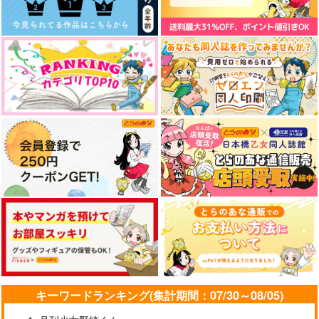
Happy Happy Ever A
Happily Ever After
Happily ever after
fter！
斜陽インク
ぺよんち。
こんなもん
550
629
円
円
（税込）
（税込）
990
円
（税込）
スタンリー×Dr.XENO
オクジー×バデーニ
場地圭介×松野千冬
サンプル
サンプル
サンプル
作品詳細
作品詳細
作品詳細
キーワードランキング(集計期間：07/30～08/05)