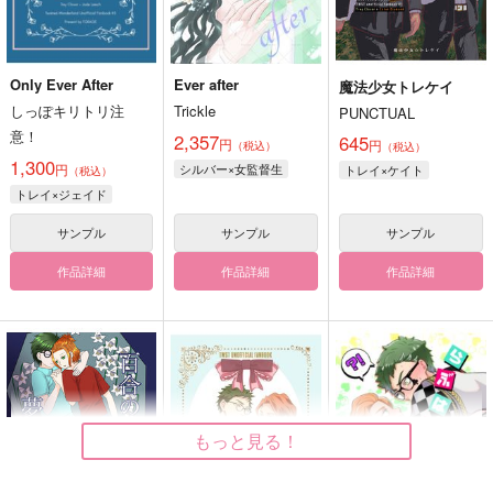
Only Ever After
Ever after
魔法少女トレケイ
しっぽキリトリ注
Trickle
PUNCTUAL
意！
2,357
645
円
円
（税込）
（税込）
1,300
円
シルバー×女監督生
トレイ×ケイト
（税込）
トレイ×ジェイド
サンプル
サンプル
サンプル
作品詳細
作品詳細
作品詳細
もっと見る！