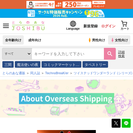
新規登録
ログイン
Language
カート
全年齢向け
成年向け
男性向け
女性向け
詳細
検索
三間
魔法使いの夜
コミックマーケット…
タペストリー
とらのあな通販
同人誌
TechnoBreaK/er
ツイステッドワンダーランド
(シリーズ)