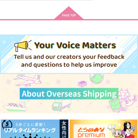
これってマンネリな
親ステッドワンダーラ
恋愛学レポート
の？
ンド
三つ葉洋菓子店
雑木林
三つ葉洋菓子店
865
円
（税込）
629
880
円
円
（税込）
（税込）
トレイ×ジェイド
トレイ×リドル
トレイ×ジェイド
サンプル
サンプル
サンプル
作品詳細
作品詳細
作品詳細