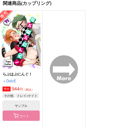
関連商品(カップリング)
百合の棺で夢を見させ
DRIVE MY CAR
らぶはぷにんぐ！
て
PUNCTUAL
＋DolcE
湘南事変
787
944
円
円
（税込）
（税込）
1,100
円
（税込）
トレイ×ケイト
トレイ×ケイト
トレイ×ケイト
サンプル
サンプル
サンプル
作品詳細
作品詳細
作品詳細
らぶはぷにんぐ！
＋DolcE
944
円
専売
（税込）
その他
トレイ×ケイト
サンプル
カート