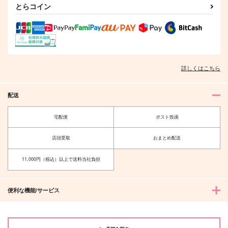
とらコイン
ひふみうた
飴玉製作所
PUNCTUAL
11,000
1,257
802
円
円
円
（税込）
（税込）
（税込）
轟焦凍×緑谷出久
ジュリオ×アンナ
トレイ×ケイト
サンプル
サンプル
サンプル
詳しくはこちら
作品詳細
作品詳細
作品詳細
配送
宅配便
ポスト投函
店頭受取
おまとめ配送
11,000円（税込）以上で送料当社負担
便利な機能/サービス
twst rkgk mksp vol.1
ふたりで
mksp
バッブスニップ