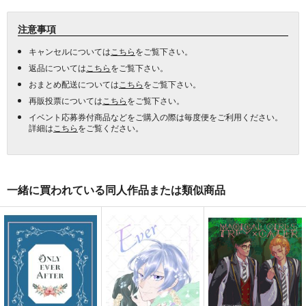
注意事項
キャンセルについては
こちら
をご覧下さい。
返品については
こちら
をご覧下さい。
おまとめ配送については
こちら
をご覧下さい。
再販投票については
こちら
をご覧下さい。
イベント応募券付商品などをご購入の際は毎度便をご利用ください。
詳細は
こちら
をご覧ください。
一緒に買われている同人作品または類似商品