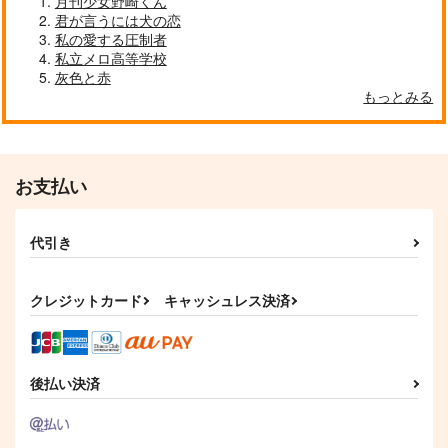
月刊少女野崎くん
Before Happily ever
Happily ever after
Happily Ever After
君が言うには犬の恋
After
2時間睡眠
SUPER with YOU
私の愛する圧制者
送水管1126番
私立メロ高等学校
3,144
1,210
円
円
（税込）
（税込）
550
灰色と赤
円
（税込）
オーター×レイン
アルキメデス×岸波白野
もっとみる
乙骨憂太×狗巻棘
サンプル
サンプル
サンプル
作品詳細
作品詳細
作品詳細
お支払い
代引き
クレジットカード
キャッシュレス決済
後払い決済
Happily ever after
Happily Ever After
とれけい11月号