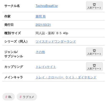
サークル名
TechnoBreaK/er
入荷アラート
作家
勝間 羚
発行日
2021/03/21
種別/サイズ
同人誌 - 漫画/ Ｂ５ 40p
シリーズ（同人）
ツイステッドワンダーランド
ジャンル/
その他
入荷アラート
サブジャンル
カップリング
トレイ×ケイト
入荷アラート
メインキャラ
トレイ・クローバー
ケイト・ダイヤモンド
#
#
BL
ラブコメ