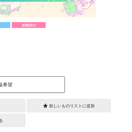
女性向け
）
販希望
欲しいものリストに追加
る