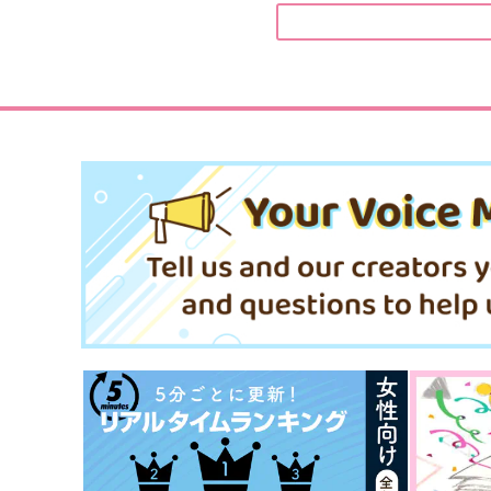
niwaba
世界の果てまで
2,357
472
円
円
（税込）
（税込）
場地圭介×松野千冬
場地圭介×松野千冬
サンプル
作品詳細
サンプル
作品詳細
心心相印
白雪姫 THE AFTER
Gottani
Mimosa
710
715
円
円
専売
専売
（税込）
（税込）
東京卍リベンジャーズ
東京卍リベンジャーズ
場地圭介×松野千冬
場地圭介×松野千冬
サンプル
カート
サンプル
カー
あおくひかる
夜明けのトゥルーエンド