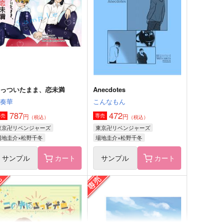
いちかばちか。
niwaba
,257
1,100
円
円
（税込）
（税込）
場地圭介×松野千冬
場地圭介×松野千冬
サンプル
作品詳細
サンプル
作品詳細
くっついたまま、恋未満
Anecdotes
独奏華
こんなもん
787
472
円
円
専売
専売
（税込）
（税込）
東京卍リベンジャーズ
東京卍リベンジャーズ
場地圭介×松野千冬
場地圭介×松野千冬
サンプル
カート
サンプル
カート
ねこねこばじふゆ
embrace