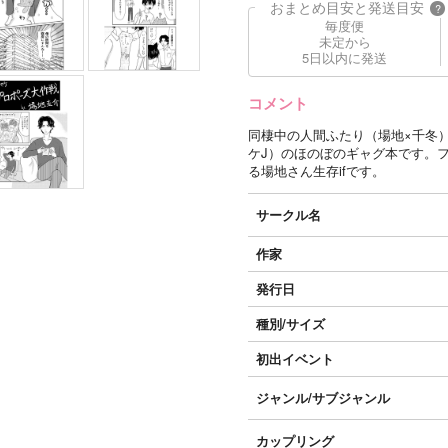
おまとめ目安と発送目安
?
毎度便
未定から
5日以内に発送
コメント
同棲中の人間ふたり（場地×千冬
ケJ）のほのぼのギャグ本です。
る場地さん生存ifです。
サークル名
作家
発行日
種別/サイズ
初出イベント
ジャンル/
サブジャンル
カップリング