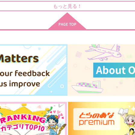
世界の果てまで
Ripple
もっと見る！
315
865
7
円
円
（税込）
（税込）
場地圭介×松野千冬
場地圭介×松野千冬
サンプル
作品詳細
サンプル
作品詳細
卒業エトセトラ
場地課長の日常
はちみつもなか
タケノコワークス
770
1,257
円
円
専売
専売
（税込）
（税込）
東京卍リベンジャーズ
東京卍リベンジャーズ
場地圭介×松野千冬
場地圭介×松野千冬
ト
サンプル
カート
サンプル
カート