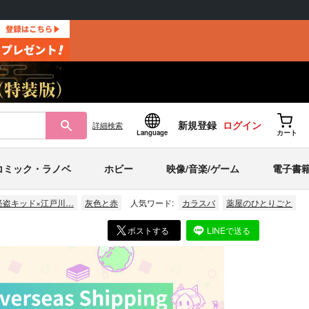
新規登録
ログイン
詳細
検索
Language
カート
コミック・ラノベ
ホビー
映像/音楽/ゲーム
電子書
怪盗キッド×江戸川…
灰色と赤
人気ワード:
カラスバ
薬屋のひとりごと
ポストする
LINEで送る