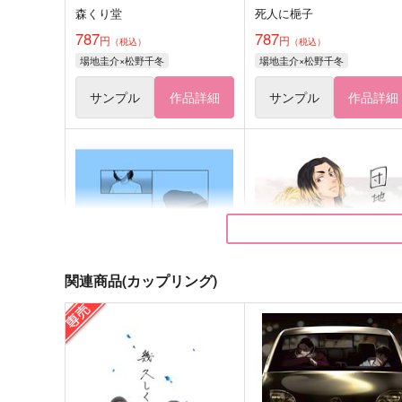
森くり堂
死人に梔子
787
787
円
円
（税込）
（税込）
場地圭介×松野千冬
場地圭介×松野千冬
サンプル
作品詳細
サンプル
作品詳細
関連商品(カップリング)
Anecdotes
団地のやつら【再販版】