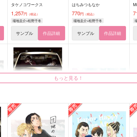
タケノコワークス
はちみつもなか
M
1,257
770
7
円
円
（税込）
（税込）
場地圭介×松野千冬
場地圭介×松野千冬
サンプル
作品詳細
サンプル
作品詳細
もっと見る！
ラストワンメーター
くっついたまま、恋未満
幾