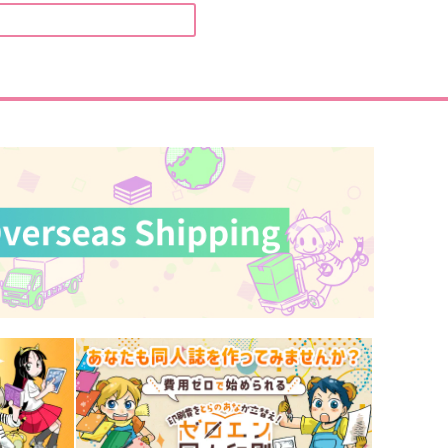
ぽっぽや
smallbox
70
1,257
円
円
（税込）
（税込）
場地圭介×松野千冬
松野千冬×場地圭介
サンプル
作品詳細
サンプル
作品詳細
この先はきっと光色
曰く、1.5
かぷりむーん
死人に梔子
550
787
円
円
専売
専売
（税込）
（税込）
東京卍リベンジャーズ
東京卍リベンジャーズ
場地圭介×松野千冬
場地圭介×松野千冬
サンプル
カート
サンプル
カート