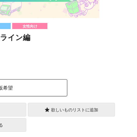
女性向け
ライン編
）
販希望
欲しいものリストに追加
る