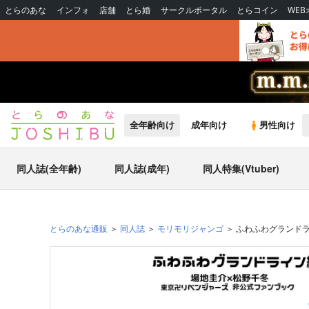
とらのあな
インフォ
店舗
とら婚
サークルポータル
とらコイン
WE
全年齢向け
成年向け
男性向け
同人誌(全年齢)
同人誌(成年)
同人特集(Vtuber)
とらのあな通販
同人誌
モリモリジャンゴ
ふわふわグランド