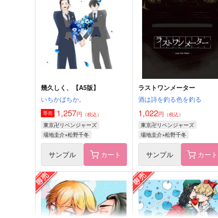
こんなもん
百華ノ王
472
629
円
円
（税込）
（税込）
場地圭介×松野千冬
場地圭介×松野千冬
サンプル
作品詳細
サンプル
作品詳細
幾久しく、【A5版】
ラストワンメーター
いちかばちか。
酒は詩を釣る色を釣る
1,257
1,022
円
円
専売
（税込）
（税込）
東京卍リベンジャーズ
東京卍リベンジャーズ
場地圭介×松野千冬
場地圭介×松野千冬
サンプル
カート
サンプル
カー
Two juvenile birds
I will never forget you