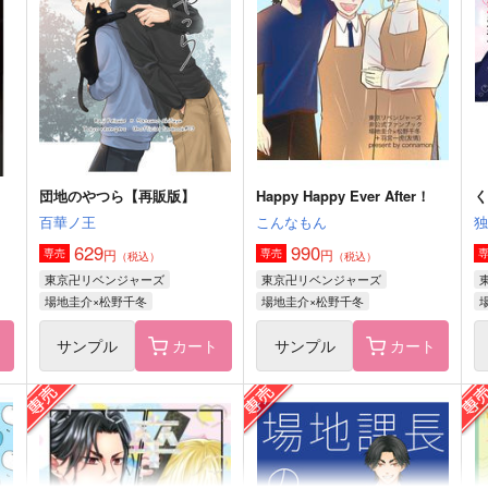
酒は詩を釣る色を釣る
独奏華
1,022
787
1
円
円
（税込）
（税込）
場地圭介×松野千冬
場地圭介×松野千冬
サンプル
作品詳細
サンプル
作品詳細
団地のやつら【再販版】
Happy Happy Ever After！
百華ノ王
こんなもん
629
990
円
円
専売
専売
（税込）
（税込）
東京卍リベンジャーズ
東京卍リベンジャーズ
場地圭介×松野千冬
場地圭介×松野千冬
ト
サンプル
カート
サンプル
カート
初恋
わかれてもすきなひと