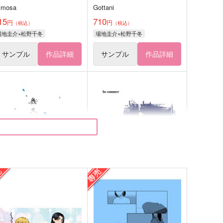
imosa
Gottani
15
710
円
円
（税込）
（税込）
場地圭介×松野千冬
場地圭介×松野千冬
サンプル
作品詳細
サンプル
作品詳細
久しく、【A5版】
In summer