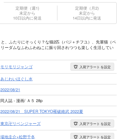
定期便（週1)
定期便（月2)
未定から
未定から
10日以内に発送
14日以内に発送
）と、ふたりにそっくり？な猫2匹（バジ＋チフユ）、先輩猫（ペ
フリーダムなふわふわねこに振り回されつつも楽しく生活してい
モリモリジャンゴ
入荷アラート
を設定
あじわいほぐし水
2022/08/21
同人誌 - 漫画/ Ａ５ 28p
2022/08/21 SUPER TOKYO罹破維武 2022夏
東京卍リベンジャーズ
入荷アラート
を設定
場地圭介×松野千冬
入荷アラート
を設定