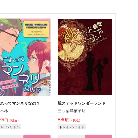
これってマンネリなの？
親ステッドワンダーランド
雑木林
三つ葉洋菓子店
29
880
円
円
（税込）
（税込）
トレイ×リドル
トレイ×ジェイド