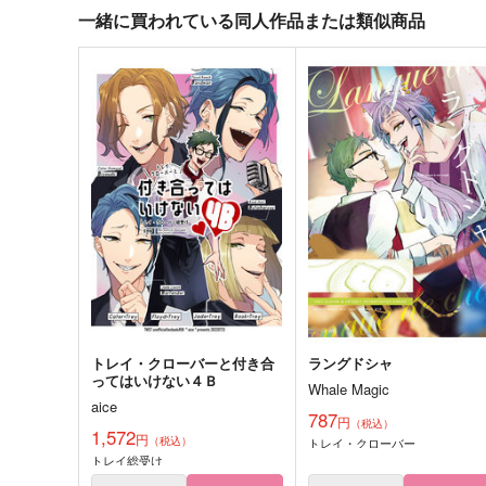
一緒に買われている同人作品または類似商品
トレイ・クローバーと付き合
ラングドシャ
ってはいけない４Ｂ
Whale Magic
aice
787
円
（税込）
1,572
円
（税込）
トレイ・クローバー
トレイ総受け