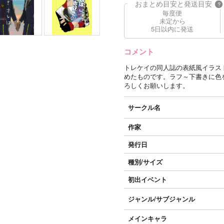
おまとめ目安と発送目安
?
毎度便
未定から
5日以内に発送
コメント
トレケイの同人誌の表紙風イラス
めたものです。ラフ～下書きに色
ろしくお願いします。
サークル名
作家
発行日
種別/サイズ
初出イベント
ジャンル/
サブジャンル
メインキャラ