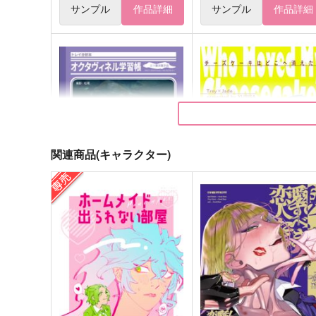
サンプル
作品詳細
サンプル
作品詳細
関連商品(キャラクター)
恋愛学レポート
チーズケーキはどこへ消え
た？
三つ葉洋菓子店
ほろほろ
865
円
（税込）
1,300
円
（税込）
トレイ×ジェイド
トレイ×ジェイド