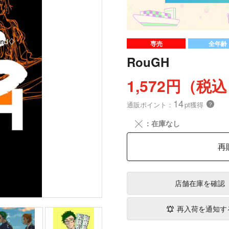
専売
全年齢
RouGH
1,572円（税
14
通販ポイント：
pt獲得
？
╳
：在庫なし
再
店舗在庫
を確認
再入荷を通知す