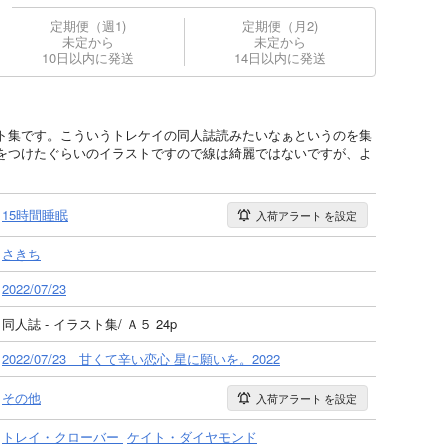
定期便（週1)
定期便（月2)
未定から
未定から
10日以内に発送
14日以内に発送
ト集です。こういうトレケイの同人誌読みたいなぁというのを集
をつけたぐらいのイラストですので線は綺麗ではないですが、よ
15時間睡眠
入荷アラート
を設定
さきち
2022/07/23
同人誌 - イラスト集/ Ａ５ 24p
2022/07/23 甘くて辛い恋心 星に願いを。2022
その他
入荷アラート
を設定
トレイ・クローバー
ケイト・ダイヤモンド