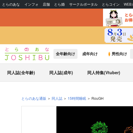
とらのあな
インフォ
店舗
とら婚
サークルポータル
とらコイン
WE
全年齢向け
成年向け
男性向け
同人誌(全年齢)
同人誌(成年)
同人特集(Vtuber)
とらのあな通販
同人誌
15時間睡眠
RouGH