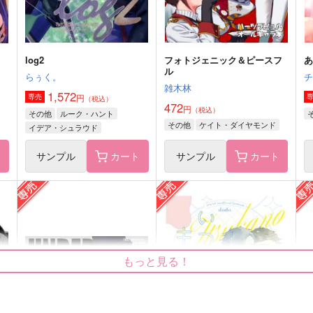
サンプル
作品詳細
サンプル
作品詳細
log2
フォトジェニック＆ピースフ
ル
らぅく。
雑木林
1,572
円
専売
（税込）
472
円
（税込）
その他
ルーク・ハント
その他
ケイト・ダイヤモンド
イデア・シュラウド
ケイト・ダイヤモンド
ト
サンプル
カート
サンプル
カート
全方向衝突注意
Happily ever after
もっと見る！
ノンレム睡眠7時間
2時間睡眠
1
700
3,144
4
円
円
（税込）
（税込）
平滝夜叉丸
オーター×レイン