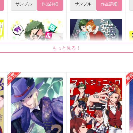
サンプル
作品詳細
サンプル
作品詳細
もっと見る！
らぶはぷにんぐ！
百合の棺で夢を見させて
っ
＋DolcE
湘南事変
m
944
1,100
円
円
（税込）
（税込）
6
トレイ×ケイト
トレイ×ケイト