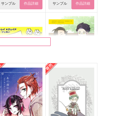
サンプル
作品詳細
サンプル
作品詳細
ぬぬぬぬぬぬぬぬぬぬぬぬ
On y va！
!!
五時間睡眠
emento
787
円
（税込）
29
円
（税込）
キョウヤ×カラスバ
トレイ×ジェイド