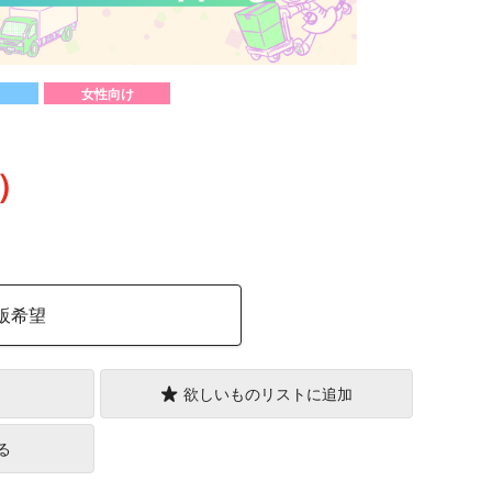
女性向け
込）
販希望
欲しいものリストに追加
る