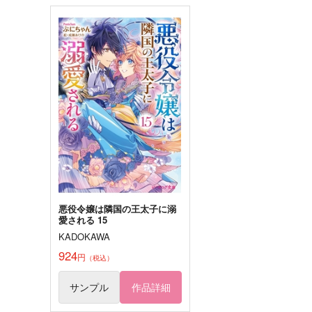
サンプル
作品詳細
サンプル
作品詳細
チーズケーキはどこへ消え
副寮長が雑に寮生の悩みを
た？
決する部屋(不定期開催)4
ほろほろ
memento
1,300
787
円
円
専売
専売
（税込）
（税込）
その他
トレイ×ジェイド
その他
トレイ・クローバー
サンプル
カート
サンプル
カー
悪役令嬢は隣国の王太子に溺
愛される 15
KADOKAWA
ひかりのまほう やみのまほう
カフェ・クローバーへよう
I
そ
924
円
（税込）
Whale Magic
すごもりたまご
1,729
472
サンプル
作品詳細
円
円
（税込）
（税込）
トレイ・クローバー
トレイ×リドル