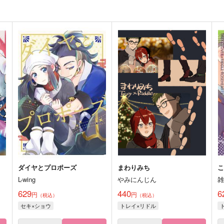
ダイヤとプロポーズ
まわりみち
L-wing
やみにんじん
629
440
6
円
円
（税込）
（税込）
セキ×ショウ
トレイ×リドル