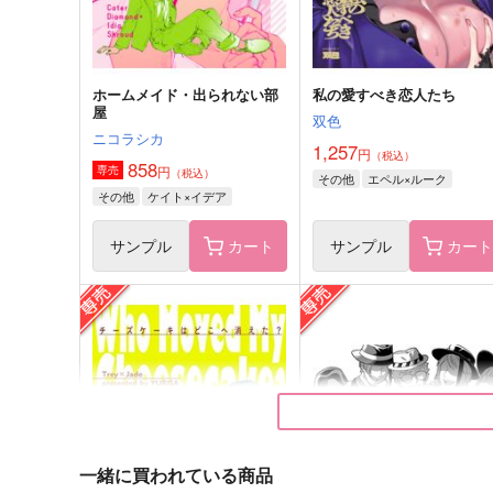
サンプル
作品詳細
サンプル
作品詳細
ホームメイド・出られない部
私の愛すべき恋人たち
屋
双色
ニコラシカ
1,257
円
（税込）
858
円
専売
（税込）
その他
エペル×ルーク
その他
ケイト×イデア
サンプル
カート
サンプル
カー
銃二恐れ知らず。
同期の佐伯くん！
24時間睡眠。。。
12時間睡眠
165
787
円
円
（税込）
（税込）
入間銃兎×山田二郎
佐伯虎次郎×女夢主
一緒に買われている商品