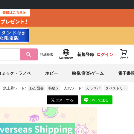
新規登録
ログイン
詳細
検索
Language
カート
コミック・ラノベ
ホビー
映像/音楽/ゲーム
電子書
急上昇ワード:
わた図書
特級α
人気ワード:
カラスバ
タペストリー
ポストする
LINEで送る