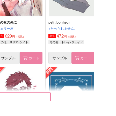
サンプル
作品詳細
サンプル
作品詳細
あの夜の先に
petit bonheur
チェリー座
※たべられません。
629
472
円
円
専売
専売
（税込）
（税込）
その他
リリア×ケイト
その他
トレイ×ジェイド
サンプル
カート
サンプル
カート
ぐるぐるポップアウト
原罪モラトリアム
6時間睡眠
ZiGZAG
72
787
円
円
（税込）
（税込）
神代類×天馬司
ルーク×ヴィル