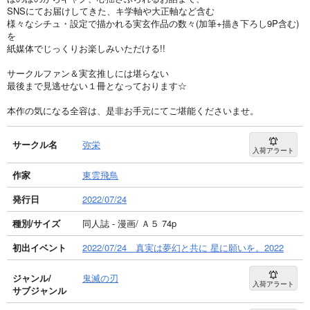
SNSにてお届けしてきた、キ学軸や大正軸など含む
様々なシチュ・設定で描かれる実玄作品の数々(加筆+描き下ろし9P含む)
を
紙媒体でじっくりお楽しみいただける!!
サークルファン＆実玄推しには堪らない
最後まで見逃せない１冊となっております☆
本作の気になる全容は、是非お手元にてご堪能くださいませ。
サークル名
弥栄
入荷アラート
作家
東雲飛鳥
発行日
2022/07/24
種別/サイズ
同人誌 - 漫画/ Ａ５ 74p
初出イベント
2022/07/24 真実は夢幻と共に 星に願いを。2022
ジャンル/
鬼滅の刃
入荷アラート
サブジャンル