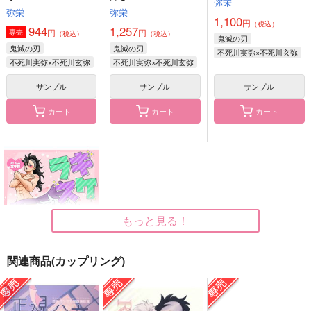
弥栄
弥栄
弥栄
1,100
円
（税込）
944
1,257
円
円
専売
（税込）
（税込）
鬼滅の刃
鬼滅の刃
鬼滅の刃
不死川実弥×不死川玄弥
不死川実弥×不死川玄弥
不死川実弥×不死川玄弥
サンプル
サンプル
サンプル
カート
カート
カート
そうやっていつも
煉獄さんが不死川さん
春隣のエリンジウム
を大好きなお話。
ひよこスクリーム
ロックフィル牧場
菊屋
944
1,572
円
円
（税込）
（税込）
629
円
（税込）
冨岡義勇×不死川実弥
不死川実弥×不死川玄弥
煉獄杏寿郎×不死川実弥
もっと見る！
サンプル
サンプル
サンプル
関連商品(カップリング)
作品詳細
作品詳細
作品詳細
ラキスケドリーム