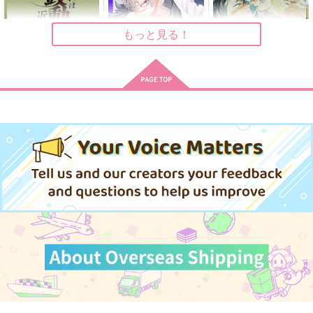
もっと見る！
それは鼓動に近すぎた
SNGN SKETCH
ふたりの容
さねげんいろいろパロ
風を捕まえる
にいちゃんとおとうと
おっぺけぺいっ
おつまみ
砂楽園
ディさいろく
おっぺけぺいっ
HYPER☆APPLE
1,100
472
629
円
円
専売
専売
円
専売
（税込）
（税込）
（税込）
なまけもの
629
1,085
円
円
鬼滅の刃
鬼滅の刃
（税込）
鬼滅の刃
（税込）
1,000
円
（税込）
不死川実弥×不死川玄弥
不死川実弥×不死川玄弥
不死川実弥×不死川玄弥
不死川実弥×不死川玄弥
不死川実弥×不死川玄弥
不死川実弥×不死川玄弥
サンプル
サンプル
サンプル
サンプル
サンプル
サンプル
カート
カート
カート
作品詳細
作品詳細
作品詳細