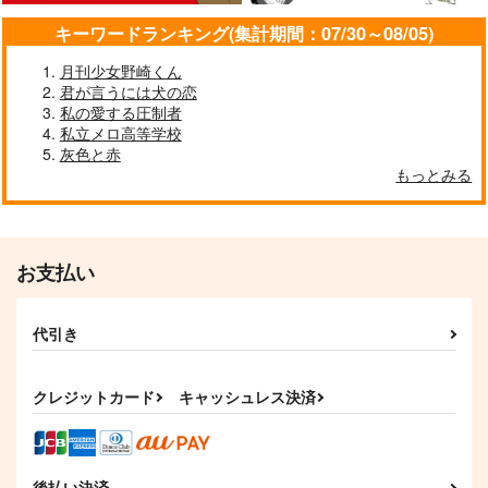
キーワードランキング(集計期間：07/30～08/05)
月刊少女野崎くん
君が言うには犬の恋
私の愛する圧制者
私立メロ高等学校
灰色と赤
徒然幽霊小話
SNGN SKETCH
もっとみる
こことと屋
おつまみ
550
472
円
円
（税込）
（税込）
不死川実弥×不死川玄弥
不死川実弥×不死川玄弥
お支払い
サンプル
サンプル
作品詳細
作品詳細
代引き
クレジットカード
キャッシュレス決済
後払い決済