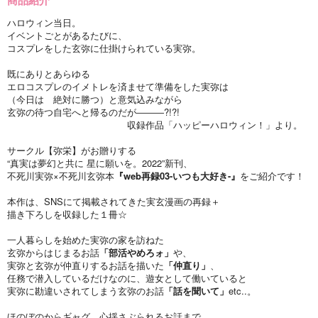
ハロウィン当日。
イベントごとがあるたびに、
コスプレをした玄弥に仕掛けられている実弥。
既にありとあらゆる
エロコスプレのイメトレを済ませて準備をした実弥は
（今日は 絶対に勝つ）と意気込みながら
玄弥の待つ自宅へと帰るのだが―――?!?!
収録作品「ハッピーハロウィン！」より。
サークル【弥栄】がお贈りする
“真実は夢幻と共に 星に願いを。2022”新刊、
不死川実弥×不死川玄弥本
『web再録03-いつも大好き-』
をご紹介です！
本作は、SNSにて掲載されてきた実玄漫画の再録＋
描き下ろしを収録した１冊☆
一人暮らしを始めた実弥の家を訪ねた
玄弥からはじまるお話
「部活やめろォ」
や、
実弥と玄弥が仲直りするお話を描いた
「仲直り」
、
任務で潜入しているだけなのに、遊女として働いていると
実弥に勘違いされてしまう玄弥のお話
「話を聞いて」
etc..。
ほのぼのからギャグ、心揺さぶられるお話まで、