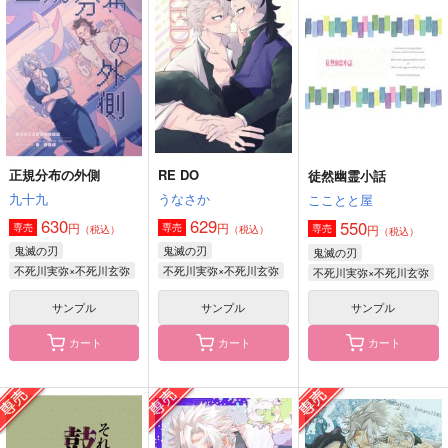
弥栄
944
円
（税込）
鬼滅の刃
不死川実弥×不死川玄弥
サンプル
カート
正規分布の外側
RE DO
徒然幽霊小話
九十九
うなさか
これからも！！よいこ
下心(KOIGOKORO)
こことと屋
銀河鉄道には乗りたく
のさねげんてちょう
ない
トリいんこ
630
629
550
円
円
専売
専売
円
専売
（税込）
（税込）
（税込）
HYPER☆APPLE
おっぺけぺいっ
1,415
鬼滅の刃
鬼滅の刃
円
鬼滅の刃
（税込）
457
787
円
円
不死川実弥×不死川玄弥
不死川実弥×不死川玄弥
（税込）
不死川実弥×不死川玄弥
（税込）
不死川実弥×不死川玄弥
不死川実弥×不死川玄弥
不死川実弥×不死川玄弥
サンプル
サンプル
サンプル
サンプル
サンプル
サンプル
カート
カート
カート
作品詳細
作品詳細
作品詳細