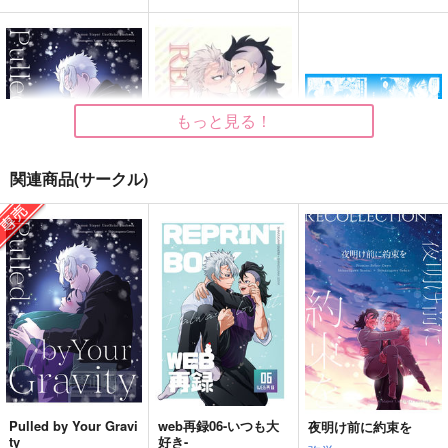
もっと見る！
関連商品(サークル)
Pulled by Your Gravi
RE DO
ぎゆさねWEB再録集
ty
2025
うなさか
弥栄
紙マキマキ
629
円
（税込）
944
787
円
円
（税込）
（税込）
不死川実弥×不死川玄弥
不死川実弥×不死川玄弥
冨岡義勇×不死川実弥
サンプル
サンプル
サンプル
作品詳細
作品詳細
作品詳細
Pulled by Your Gravi
web再録06-いつも大
夜明け前に約束を
ty
好き-