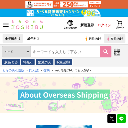
新規登録
ログイン
Language
カート
全年齢向け
成年向け
男性向け
女性向け
詳細
検索
灰色と赤
特級α
鬼滅の刃
呪術廻戦
とらのあな通販
同人誌
弥栄
web再録03-いつも大好き-