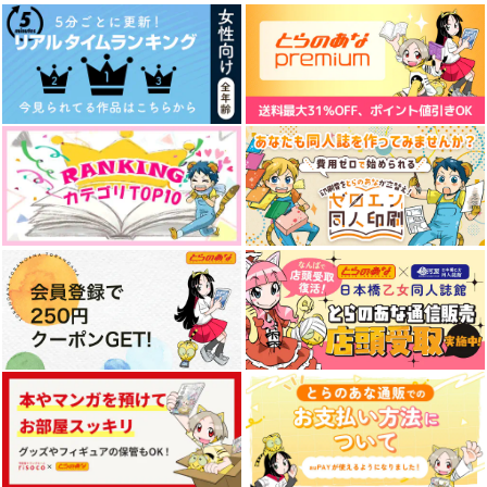
テセウスの櫂を漕ぐ1
Shhh
下心(KOIGOKORO)
アスターの憧憬【再
それは鼓動に近すぎた
テセウスの櫂を漕ぐ1
ロックフィル牧場
青色クラムボン
トリいんこ
版】
おっぺけぺいっ
ロックフィル牧場
1,360
787
1,415
ロックフィル牧場
円
円
専売
専売
円
専売
（税込）
（税込）
（税込）
1,100
1,360
円
円
（税込）
（税込）
鬼滅の刃
鬼滅の刃
鬼滅の刃
1,697
円
（税込）
不死川実弥×不死川玄弥
不死川実弥×不死川玄弥
不死川実弥×不死川玄弥
不死川実弥×不死川玄弥
不死川実弥×不死川玄弥
不死川実弥×不死川玄弥
サンプル
サンプル
サンプル
サンプル
サンプル
サンプル
カート
カート
カート
作品詳細
作品詳細
作品詳細