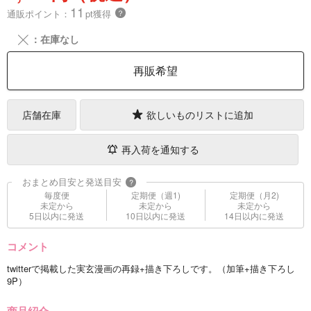
11
通販ポイント：
pt獲得
？
╳
：在庫なし
再販希望
店舗在庫
欲しいものリストに追加
再入荷を通知する
おまとめ目安と発送目安
?
毎度便
定期便（週1)
定期便（月2)
未定から
未定から
未定から
5日以内に発送
10日以内に発送
14日以内に発送
コメント
twitterで掲載した実玄漫画の再録+描き下ろしです。（加筆+描き下ろし
9P）
商品紹介