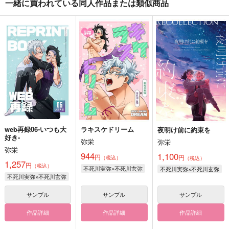
一緒に買われている同人作品または類似商品
web再録06-いつも大
ラキスケドリーム
夜明け前に約束を
好き-
弥栄
弥栄
弥栄
944
1,100
円
円
（税込）
（税込）
1,257
円
（税込）
不死川実弥×不死川玄弥
不死川実弥×不死川玄弥
不死川実弥×不死川玄弥
サンプル
サンプル
サンプル
作品詳細
作品詳細
作品詳細