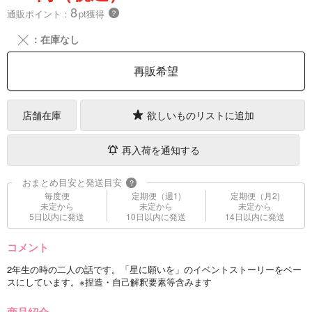
8
通販ポイント：
pt獲得
？
╳
：在庫なし
再販希望
店舗在庫
欲しいものリストに追加
再入荷を通知する
おまとめ目安と発送目安
?
毎度便
定期便（週1)
定期便（月2)
未定から
未定から
未定から
5日以内に発送
10日以内に発送
14日以内に発送
コメント
2年生の時の二人の話です。「星に願いを」のイベントストーリーをベー
スにしています。※捏造・自己解釈要素等含みます
商品紹介