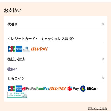
お支払い
代引き
クレジットカード
キャッシュレス決済
後払い決済
Many a true word is
CRACK DIAMOND
【リリケイ総集編】瞬
spoken in jest.
きを集めて
第二研究室
夏色ジムノペディ
チェリー座
787
円
（税込）
とらコイン
1,257
2,860
円
円
（税込）
ケイト・ダイヤモンド
（税込）
トレイ×ジェイド
リリア×ケイト
サンプル
サンプル
サンプル
作品詳細
作品詳細
作品詳細
詳しくはこちら