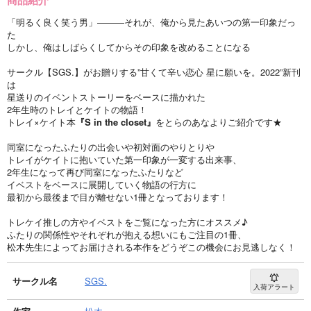
「明るく良く笑う男」―――それが、俺から見たあいつの第一印象だっ
た
しかし、俺はしばらくしてからその印象を改めることになる
サークル【SGS.】がお贈りする”甘くて辛い恋心 星に願いを。2022”新刊
は
星送りのイベントストーリーをベースに描かれた
2年生時のトレイとケイトの物語！
トレイ×ケイト本
『S in the closet』
をとらのあなよりご紹介です★
同室になったふたりの出会いや初対面のやりとりや
トレイがケイトに抱いていた第一印象が一変する出来事、
2年生になって再び同室になったふたりなど
イベストをベースに展開していく物語の行方に
最初から最後まで目が離せない1冊となっております！
トレケイ推しの方やイベストをご覧になった方にオススメ♪
ふたりの関係性やそれぞれが抱える想いにもご注目の1冊、
松木先生によってお届けされる本作をどうぞこの機会にお見逃しなく！
サークル名
SGS.
入荷アラート