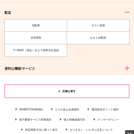
配送
宅配便
ポスト投函
店頭受取
おまとめ配送
11,000円（税込）以上で送料当社負担
便利な機能/サービス
fortunate error
あの夜の先に
透りすがり
チェリー座
472
629
円
円
（税込）
（税込）
店舗を探す
ケイト×イデア
リリア×ケイト
サンプル
サンプル
WEBSITE利用規約
とらのあな会員規約
通信販売ポイント規約
作品詳細
作品詳細
電子書籍サービス利用規約
個人情報保護方針
クッキーポリシー
特定商取引法に基づく表示
なりすまし・いたずら注文について