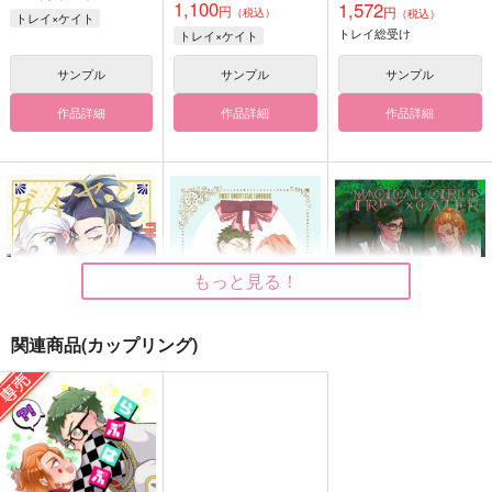
1,100
1,572
円
円
（税込）
（税込）
トレイ×ケイト
トレイ総受け
トレイ×ケイト
サンプル
サンプル
サンプル
作品詳細
作品詳細
作品詳細
もっと見る！
関連商品(カップリング)
ダイヤとプロポーズ
DRIVE MY CAR
魔法少女トレケイ
L-wing
PUNCTUAL
PUNCTUAL
629
787
645
円
円
円
（税込）
（税込）
（税込）
セキ×ショウ
トレイ×ケイト
トレイ×ケイト