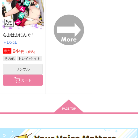
サンプル
サンプル
サンプル
作品詳細
作品詳細
作品詳細
らぶはぷにんぐ！
＋DolcE
944
円
専売
（税込）
その他
トレイ×ケイト
サンプル
カート
ぬぬぬぬぬぬぬぬぬぬ
In The Soup
winter closet
ぬぬっ!!
MOLO
おなかすいた畑
memento
1,257
645
円
円
（税込）
（税込）
629
円
（税込）
沢北栄治×宮城リョータ
エース×デュース
トレイ×ジェイド