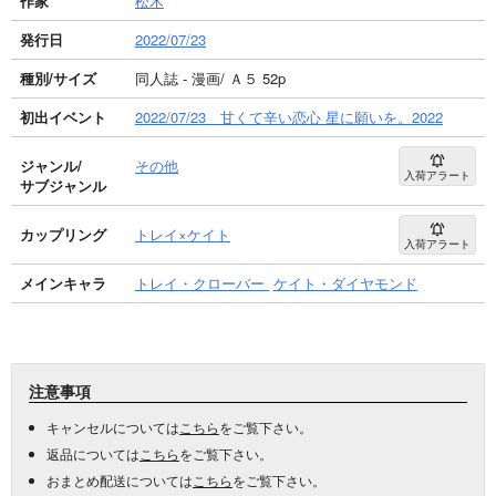
作家
松木
発行日
2022/07/23
種別/サイズ
同人誌 - 漫画/ Ａ５ 52p
初出イベント
2022/07/23 甘くて辛い恋心 星に願いを。2022
ジャンル/
その他
入荷アラート
サブジャンル
カップリング
トレイ×ケイト
入荷アラート
メインキャラ
トレイ・クローバー
ケイト・ダイヤモンド
注意事項
キャンセルについては
こちら
をご覧下さい。
返品については
こちら
をご覧下さい。
おまとめ配送については
こちら
をご覧下さい。