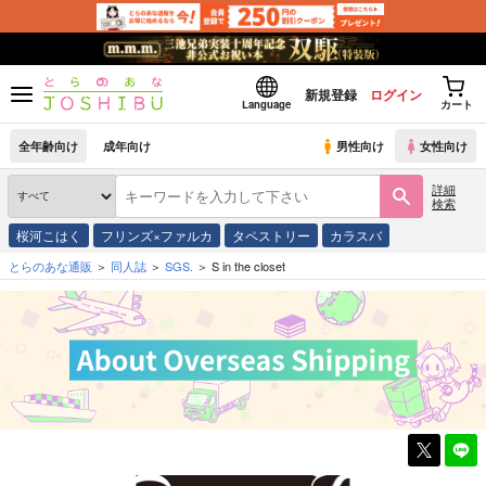
新規登録
ログイン
Language
カート
全年齢向け
成年向け
男性向け
女性向け
詳細
検索
桜河こはく
フリンズ×ファルカ
タペストリー
カラスバ
とらのあな通販
同人誌
SGS.
S in the closet