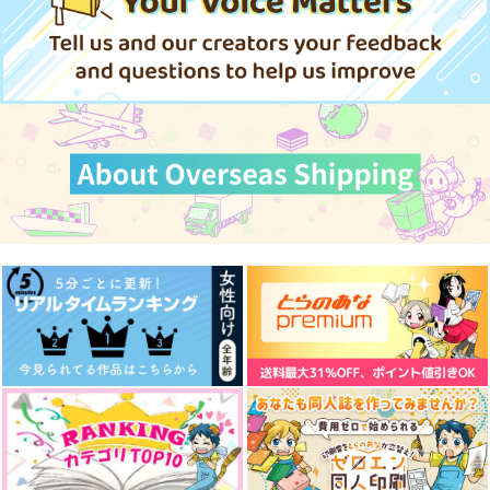
サンプル
サンプル
サンプル
作品詳細
作品詳細
作品詳細
マイ・フェア・レディ
恋はタッタララ
アズイ伝説
痛みがひどいよ
abloom
シラカンバラリ
1,100
787
1,777
円
円
円
（税込）
（税込）
（税込）
ドラルク×ロナルド
オーエン×カイン
アズール×イデア
サンプル
サンプル
サンプル