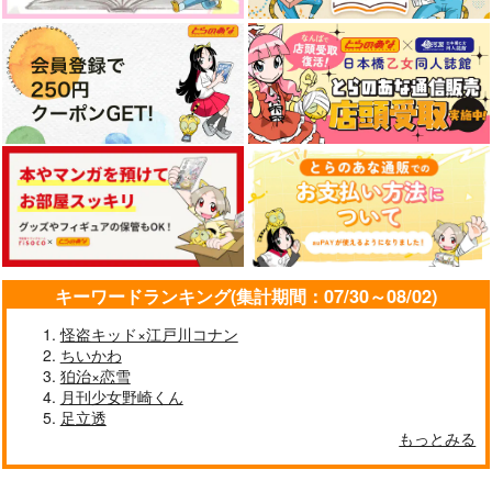
作品詳細
作品詳細
作品詳細
キーワードランキング(集計期間：07/30～08/02)
パレイドリア
とれけい11月号
ラングドシャ
怪盗キッド×江戸川コナン
カタスミ
PUNCTUAL
Whale Magic
ちいかわ
1,144
802
787
円
円
円
狛治×恋雪
（税込）
（税込）
（税込）
月刊少女野崎くん
トレイ・クローバー
佐野愛実×向十希
トレイ×ケイト
足立透
サンプル
サンプル
サンプル
もっとみる
作品詳細
作品詳細
作品詳細