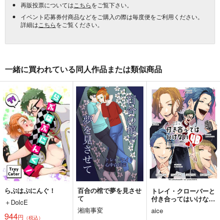
再販投票については
こちら
をご覧下さい。
イベント応募券付商品などをご購入の際は毎度便をご利用ください。
詳細は
こちら
をご覧ください。
一緒に買われている同人作品または類似商品
らぶはぷにんぐ！
百合の棺で夢を見させ
トレイ・クローバーと
て
付き合ってはいけない
＋DolcE
４Ｂ
湘南事変
aice
944
円
（税込）