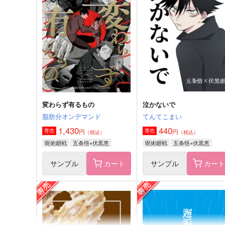
児戯にひとしい
其処であなたが待つのなら
ごはんのおとも
木枯らしキャンプ
1,100
1,650
円
円
（税込）
（税込）
五条悟×伏黒恵
五条悟×伏黒恵
サンプル
作品詳細
サンプル
作品詳細
変わらず有るもの
泣かないで
脂肪分オンデマンド
てんてこまい
1,430
440
円
円
専売
専売
（税込）
（税込）
呪術廻戦
五条悟×伏黒恵
呪術廻戦
五条悟×伏黒恵
サンプル
カート
サンプル
カー