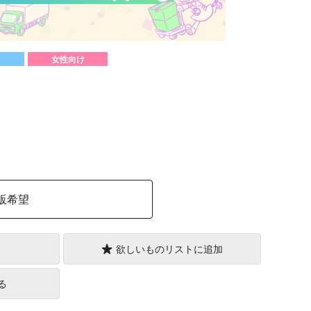
女性向け
）
販希望
欲しいものリストに追加
る