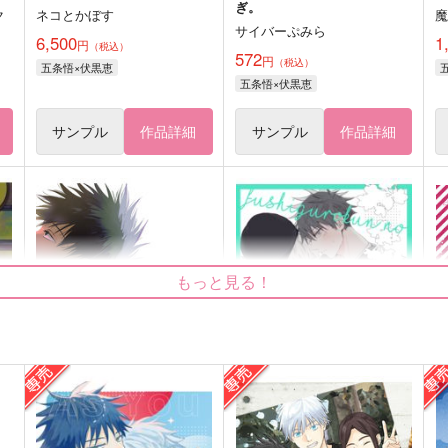
ぎ。
ク
ネコとかぼす
サイバーぷみら
6,500
1
円
（税込）
572
円
（税込）
五条悟×伏黒恵
五条悟×伏黒恵
サンプル
作品詳細
サンプル
作品詳細
もっと見る！