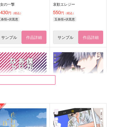
魔女の一撃
哀歓エレジー
,430
550
円
円
（税込）
（税込）
五条悟×伏黒恵
五条悟×伏黒恵
サンプル
作品詳細
サンプル
作品詳細