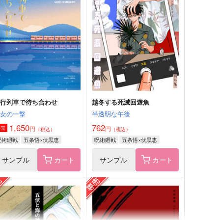
僕がおじさんになっても
想いは行方知れず
つぶつぶおはぎ
六花
44
787
円
円
（税込）
（税込）
五条悟×伏黒恵
五条悟×伏黒恵
サンプル
作品詳細
サンプル
作品詳細
夜行列車で待ち合わせ
越冬する死滅回遊魚
魔女の一撃
半透明な午後
1,650
762
円
円
専売
（税込）
（税込）
呪術廻戦
五条悟×伏黒恵
呪術廻戦
五条悟×伏黒恵
サンプル
カート
サンプル
カート