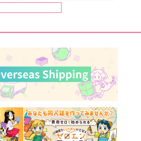
星を拾う旅路
どうなるかわかりませんよ
魔女の一撃
168
60
330
円
円
（税込）
（税込）
五条悟×伏黒恵
伏黒恵×五条悟
サンプル
作品詳細
サンプル
作品詳細
五伏と海の神様 後編ノ壱
夜禽は王の傍らに
ゴミ箱
仄彩方程式
944
1,650
円
円
専売
専売
（税込）
（税込）
呪術廻戦
五条悟×伏黒恵
呪術廻戦
五条悟×伏黒恵
サンプル
カート
サンプル
カート