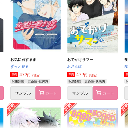
you know what
伏黒くんの〇〇って？
鳥の巣
Bitter Snows
1,572
787
9
円
円
（税込）
（税込）
五条悟×伏黒恵
五条悟×伏黒恵
サンプル
作品詳細
サンプル
作品詳細
お気に召すまま
おでかけサマー
ずっと寝る
おさんぽ
472
472
円
円
専売
専売
（税込）
（税込）
呪術廻戦
五条悟×伏黒恵
呪術廻戦
五条悟×伏黒恵
ト
サンプル
カート
サンプル
カート