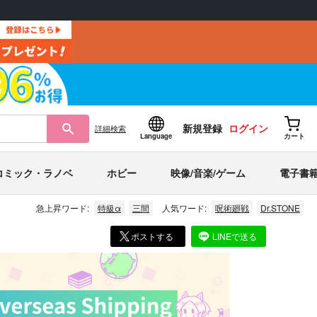
新規登録
ログイン
詳細
検索
Language
カート
コミック・ラノベ
ホビー
映像/音楽/ゲーム
電子書
急上昇ワード:
特級α
三間
人気ワード:
呪術廻戦
Dr.STONE
ポストする
LINEで送る