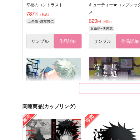
幸福のコントラスト
キューティー★コンプレッ
ス
787
円
（税込）
629
五条悟×虎杖悠仁
円
（税込）
五条悟×伏黒恵
サンプル
作品詳細
サンプル
作品詳細
関連商品(カップリング)