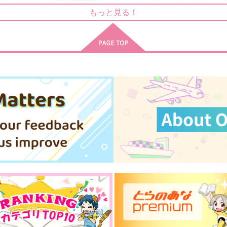
青春ロジック
明日のキスじゃ、間に合わな
い
もっと見る！
哀歓エレジー
vacare-s-presso
1,257
6
円
（税込）
1,265
円
（税込）
五条悟×伏黒恵
五条悟×伏黒恵
サンプル
作品詳細
サンプル
作品詳細
せんぱいこうはい
BABY ON BOARD 総集編
子供騙し。
SEPPA
1,572
4,715
円
円
専売
専売
（税込）
（税込）
呪術廻戦
五条悟×伏黒恵
呪術廻戦
五条悟×伏黒恵
ト
サンプル
カート
サンプル
カート