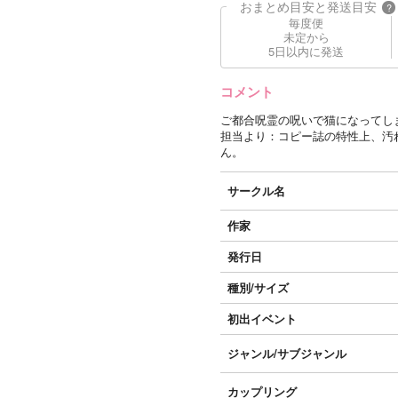
おまとめ目安と発送目安
?
毎度便
未定から
5日以内に発送
コメント
ご都合呪霊の呪いで猫になってしま
担当より：コピー誌の特性上、汚
ん。
サークル名
作家
発行日
種別/サイズ
初出イベント
ジャンル/
サブジャンル
カップリング