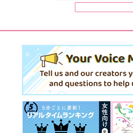
name.
Agitato
木枯らしキャンプ
電脳活劇
1,100
1,415
円
円
（税込）
（税込）
五条悟×伏黒恵
五条悟×伏黒恵
サンプル
作品詳細
サンプル
作品詳細
すでに虜
邂逅―KAIKO
蒼和屋
いつもここから
787
1,320
円
円
専売
専売
（税込）
（税込）
呪術廻戦
五条悟×伏黒恵
呪術廻戦
五条悟×伏黒恵
サンプル
カート
サンプル
カー