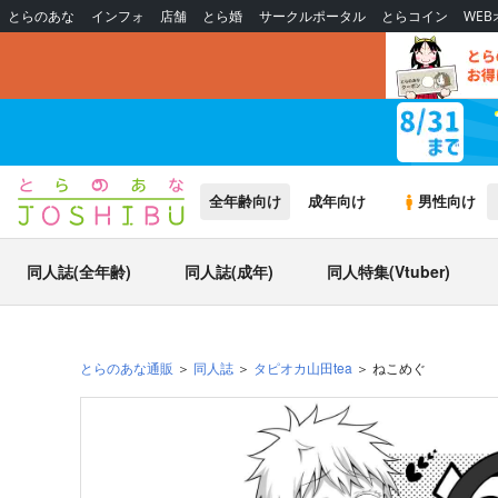
とらのあな
インフォ
店舗
とら婚
サークルポータル
とらコイン
WE
全年齢向け
成年向け
男性向け
同人誌(全年齢)
同人誌(成年)
同人特集(Vtuber)
とらのあな通販
同人誌
タピオカ山田tea
ねこめぐ