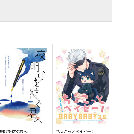
夜明けを紡ぐ君へ
ちょこっとベイビー！