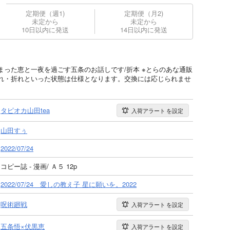
定期便（週1)
定期便（月2)
未定から
未定から
10日以内に発送
14日以内に発送
った恵と一夜を過ごす五条のお話しです/折本 ※とらのあな通販
れ・折れといった状態は仕様となります。交換には応じられませ
タピオカ山田tea
入荷アラート
を設定
山田すぅ
2022/07/24
コピー誌 - 漫画/ Ａ５ 12p
2022/07/24 愛しの教え子 星に願いを。2022
呪術廻戦
入荷アラート
を設定
五条悟×伏黒恵
入荷アラート
を設定