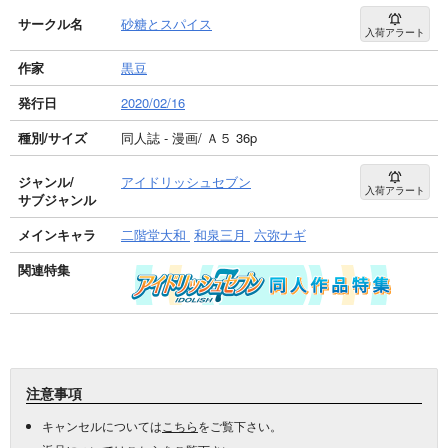
サークル名
砂糖とスパイス
入荷アラート
作家
黒豆
発行日
2020/02/16
種別/サイズ
同人誌 - 漫画/ Ａ５ 36p
ジャンル/
アイドリッシュセブン
入荷アラート
サブジャンル
メインキャラ
二階堂大和
和泉三月
六弥ナギ
関連特集
注意事項
キャンセルについては
こちら
をご覧下さい。