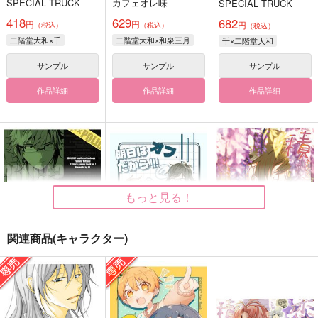
SPECIAL TRUCK
カフェオレ味
SPECIAL TRUCK
418
629
682
円
円
円
（税込）
（税込）
（税込）
二階堂大和×千
二階堂大和×和泉三月
千×二階堂大和
サンプル
サンプル
サンプル
作品詳細
作品詳細
作品詳細
もっと見る！
関連商品(キャラクター)
POLICE？
明日はオフだか
積もる桂花は恋を詠う
×POLICE？=
ら！！！
＜壱＞
ドワーフむら
la frutta
Apple Spice