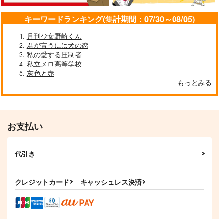
キーワードランキング(集計期間：07/30～08/05)
月刊少女野崎くん
君が言うには犬の恋
私の愛する圧制者
私立メロ高等学校
灰色と赤
もっとみる
お支払い
恋の歌
編むこころ
洸
亜麻
2,044
605
代引き
円
円
（税込）
（税込）
千×二階堂大和
二階堂大和×千
クレジットカード
キャッシュレス決済
サンプル
サンプル
作品詳細
作品詳細