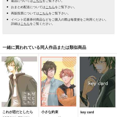
返品については
こちら
をご覧下さい。
おまとめ配送については
こちら
をご覧下さい。
再販投票については
こちら
をご覧下さい。
イベント応募券付商品などをご購入の際は毎度便をご利用ください。
詳細は
こちら
をご覧ください。
一緒に買われている同人作品または類似商品
これが恋だとしたら
小さな約束
key card