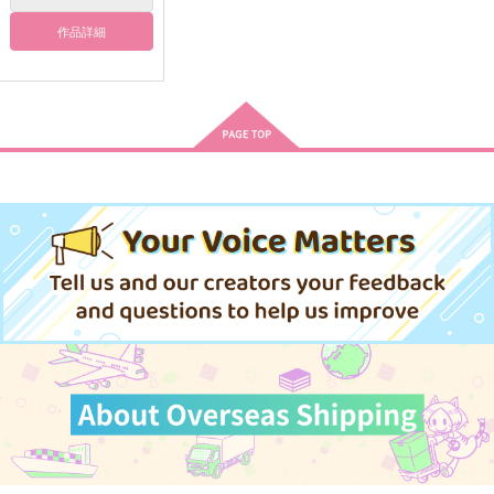
サンプル
サンプル
サンプル
作品詳細
作品詳細
作品詳細
作品詳細
いくじなしで、臆病で
palimpsest
君が寂しく無いように
サロンくずきり
asainosu
綿雲
629
1,147
440
円
円
専売
専売
円
専売
（税込）
（税込）
（税込）
アイドリッシュセブン
アイドリッシュセブン
アイドリッシュセブン
和泉三月×二階堂大和
百
八乙女楽
二階堂大和×和泉三月
二階堂大和
サンプル
サンプル
サンプル
カート
カート
カート
yarn memories
君が寂しく無いように
緑の切片
もちの上にもいちご
綿雲
可燃物が2割
1,100
440
2,044
円
円
円
（税込）
（税込）
（税込）
二階堂大和×和泉三月
二階堂大和×和泉三月
二階堂大和×千
サンプル
サンプル
サンプル