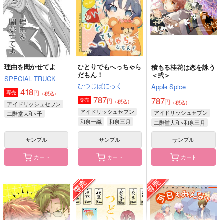
944
330
567
円
円
円
（税込）
（税込）
（税込）
二階堂大和×和泉三月
二階堂大和×和泉三月
二階堂大和×和泉三月
サンプル
サンプル
サンプル
作品詳細
作品詳細
作品詳細
理由を聞かせてよ
ひとりでもへっちゃら
積もる桂花は恋を詠う
だもん！
＜弐＞
SPECIAL TRUCK
ひつじぱにっく
Apple Spice
418
円
専売
（税込）
787
787
円
専売
円
（税込）
（税込）
アイドリッシュセブン
アイドリッシュセブン
アイドリッシュセブン
二階堂大和×千
和泉一織
和泉三月
二階堂大和×和泉三月
サンプル
サンプル
サンプル
カート
カート
カート
Valet x Bullet
積もる桂花は恋を詠う
いくじなしで、臆病で
＜弐＞
Apple Spice
サロンくずきり
Apple Spice
629
629
円
円
（税込）
（税込）
787
円