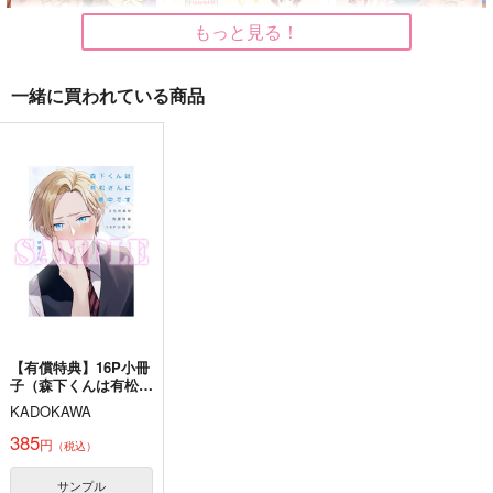
（税込）
二階堂大和×和泉三月
和泉三月×二階堂大和
二階堂大和×和泉三月
もっと見る！
サンプル
サンプル
サンプル
一緒に買われている商品
作品詳細
作品詳細
作品詳細
Valet x Bullet
つどい
今日もみんなでいただ
きます。
Apple Spice
なつのあさ
とりから
629
629
円
円
専売
（税込）
（税込）
1,100
円
専売
（税込）
アイドリッシュセブン
アイドリッシュセブン
アイドリッシュセブン
二階堂大和×和泉三月
狗丸トウマ
四葉環
逢坂壮五
二階堂大和
八乙女楽
和泉三月
サンプル
サンプル
サンプル
カート
カート
カート
【有償特典】16P小冊
子（森下くんは有松さ
&&&
なんにもないって！
透き影
んに夢中です 上下
KADOKAWA
巻）
つばめ
もちもちっくす
洸
385
円
（税込）
629
550
787
円
円
円
（税込）
（税込）
（税込）
二階堂大和
二階堂大和
千×二階堂大和
サンプル