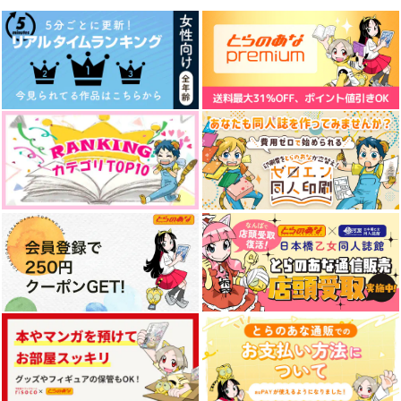
作品詳細
作品詳細
作品詳細
嘘つきに愛の首輪を
くもるる
660
円
専売
（税込）
アイドリッシュセブン
八乙女楽×二階堂大和
サンプル
今に分かるよ
理由を聞かせてよ
欠乏症のバラッド
カート
可燃物が2割
SPECIAL TRUCK
芥箱
787
418
887
円
円
円
（税込）
（税込）
（税込）
二階堂大和×千
二階堂大和×千
八乙女楽×二階堂大和
サンプル
サンプル
サンプル
作品詳細
作品詳細
作品詳細