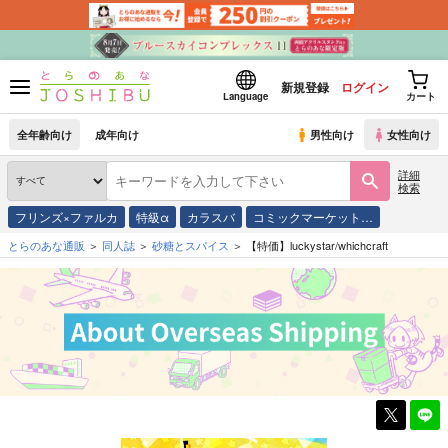
新規登録
ログイン
Language
カート
全年齢向け
成年向け
男性向け
女性向け
詳細
検索
フリンズ×ファルカ
特級α
カラスバ
コミックマーケット…
とらのあな通販
同人誌
砂糖とスパイス
【特価】luckystar/whichcraft