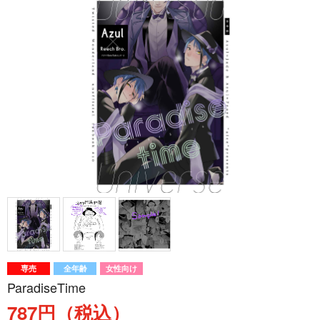
専売
全年齢
女性向け
ParadiseTime
787円（税込）