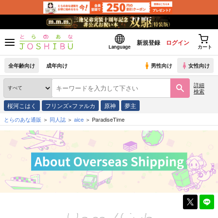
新規登録
ログイン
Language
カート
全年齢向け
成年向け
男性向け
女性向け
詳細
検索
桜河こはく
フリンズ×ファルカ
原神
夢主
とらのあな通販
同人誌
aice
ParadiseTime