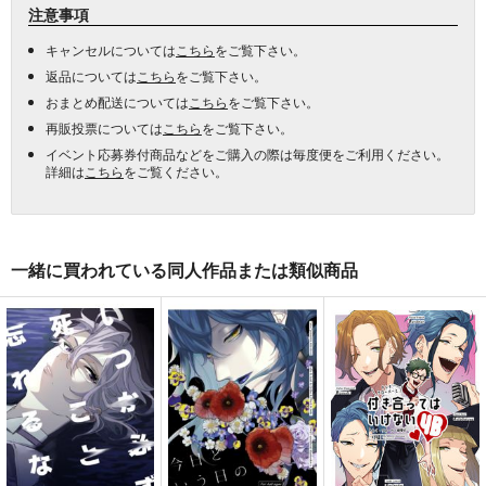
注意事項
キャンセルについては
こちら
をご覧下さい。
返品については
こちら
をご覧下さい。
おまとめ配送については
こちら
をご覧下さい。
再販投票については
こちら
をご覧下さい。
イベント応募券付商品などをご購入の際は毎度便をご利用ください。
詳細は
こちら
をご覧ください。
一緒に買われている同人作品または類似商品