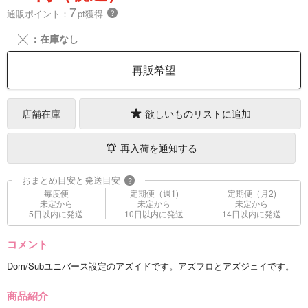
7
通販ポイント：
pt獲得
？
╳
：在庫なし
再販希望
店舗在庫
欲しいものリストに追加
再入荷を通知する
おまとめ目安と発送目安
?
毎度便
定期便（週1)
定期便（月2)
未定から
未定から
未定から
5日以内に発送
10日以内に発送
14日以内に発送
コメント
Dom/Subユニバース設定のアズイドです。アズフロとアズジェイです。
商品紹介