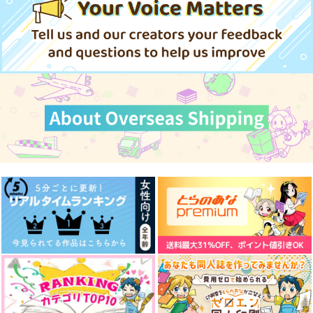
330
330
円
円
専売
専売
（税込）
（税込）
787
472
944
円
円
円
（税込）
（税込）
（税込）
その他
その他
アズール×リーチ兄弟
リーチ兄弟×アズール
リーチ兄弟×アズール
アズール×リーチ兄弟
アズール×リーチ兄弟
サンプル
サンプル
サンプル
サンプル
サンプル
作品詳細
作品詳細
作品詳細
カート
カート
Mermaid Memory
アズイドづくし
はかばかしきしたい
はらへり。
お化け屋敷
扉を開けて
6,287
330
330
円
円
円
（税込）
（税込）
（税込）