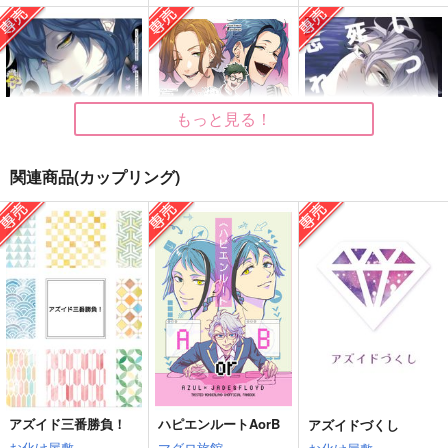
アズイド三番勝負！
めいたんていぬるにゃ
emotional changes
ん
お化け屋敷
JAFA
游文堂
315
787
円
円
（税込）
（税込）
614
円
（税込）
アズール×リーチ兄弟
リーチ兄弟×アズール
もっと見る！
リーチ兄弟×アズール
サンプル
サンプル
サンプル
関連商品(カップリング)
作品詳細
作品詳細
作品詳細
今日という日の花を摘
トレイ・クローバーと
いつか必ず死ぬことを
め
付き合ってはいけない
忘れるな
４Ｂ
aice
aice
aice
2,357
1,572
1,572
円
円
専売
専売
円
専売
（税込）
（税込）
（税込）
トレイ総受け
その他
その他
その他
アズール・アーシェングロット
アズール・アーシェングロット
イデア・シュラウド
イデア・シュラウド
サンプル
サンプル
サンプル
フロイド・リーチ
フロイド・リーチ
カート
カート
カート
アズイド三番勝負！
ハピエンルートAorB
アズイドづくし
お化け屋敷
マグロ旅館