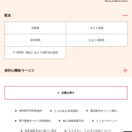
配送
宅配便
ポスト投函
店頭受取
おまとめ配送
11,000円（税込）以上で送料当社負担
便利な機能/サービス
店舗を探す
WEBSITE利用規約
とらのあな会員規約
通信販売ポイント規約
電子書籍サービス利用規約
個人情報保護方針
クッキーポリシー
特定商取引法に基づく表示
なりすまし・いたずら注文について