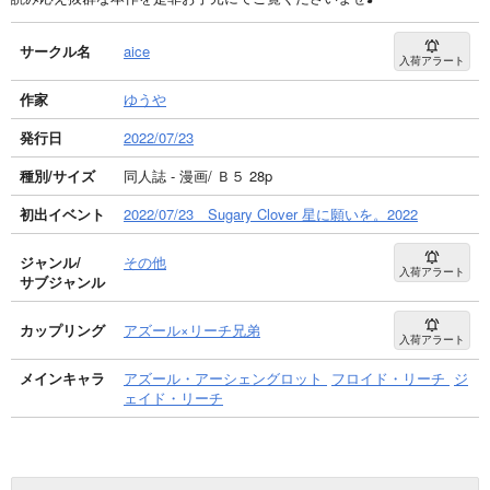
サークル名
aice
入荷アラート
作家
ゆうや
発行日
2022/07/23
種別/サイズ
同人誌 - 漫画/ Ｂ５ 28p
初出イベント
2022/07/23 Sugary Clover 星に願いを。2022
ジャンル/
その他
入荷アラート
サブジャンル
カップリング
アズール×リーチ兄弟
入荷アラート
メインキャラ
アズール・アーシェングロット
フロイド・リーチ
ジ
ェイド・リーチ