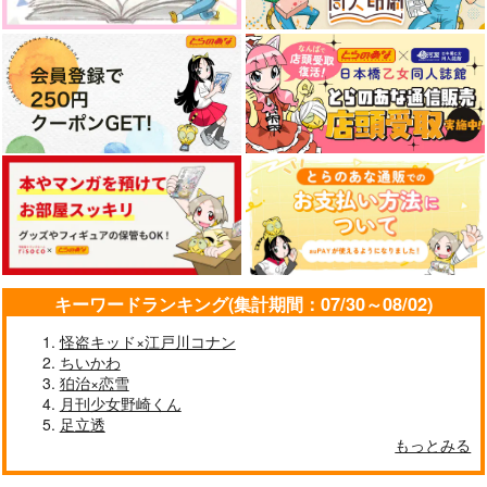
リーチ兄弟×アズール
アズール×リーチ兄弟
アズール×リーチ兄弟
サンプル
サンプル
サンプル
作品詳細
作品詳細
作品詳細
キーワードランキング(集計期間：07/30～08/02)
怪盗キッド×江戸川コナン
ちいかわ
狛治×恋雪
Best partner
アズイ伝説
月刊少女野崎くん
はらへり。
シラカンバラリ
足立透
2,357
1,777
もっとみる
円
円
（税込）
（税込）
リーチ兄弟×アズール
アズール×イデア