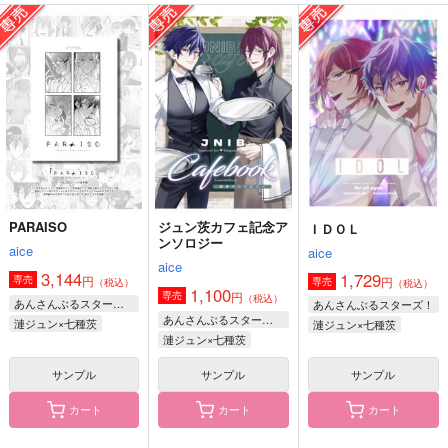
ＩＤＯＬ
最高を、貴方に
つづきは、また明日
aice
お化け屋敷
わくわくショタラン
ド
1,729
330
円
円
（税込）
（税込）
1,415
漣ジュン×七種茨
アズール×リーチ兄弟
円
（税込）
リーチ兄弟×アズール
サンプル
サンプル
サンプル
作品詳細
作品詳細
作品詳細
PARAISO
ジュン茨カフェ記念ア
ＩＤＯＬ
ンソロジー
aice
aice
aice
3,144
1,729
円
専売
円
専売
（税込）
（税込）
1,100
円
専売
（税込）
あんさんぶるスターズ！
あんさんぶるスターズ！
あんさんぶるスターズ！
漣ジュン×七種茨
漣ジュン×七種茨
漣ジュン×七種茨
サンプル
サンプル
サンプル
カート
カート
カート