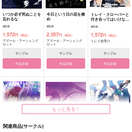
いつか必ず死ぬことを
今日という日の花を摘
トレイ・クローバーと
忘れるな
め
付き合ってはいけない
４Ｂ
aice
aice
aice
1,572
2,357
1,572
円
円
円
（税込）
（税込）
（税込）
アズール・アーシェング
アズール・アーシェング
トレイ総受け
ロット
ロット
サンプル
サンプル
サンプル
作品詳細
作品詳細
作品詳細
もっと見る！
関連商品(サークル)