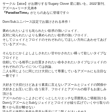
サークル【aice】がお贈りする“Sugary Clover 星に願いを。2022”新刊、
アズール×リーチ兄弟本
『ParadiseTime』
がとらのあなに登場です☆
Dom/Subユニバース設定でお届けされる本作！
褒められたいよりも叱られたい欲求の強いジェイド、
反対に叱られたいよりも褒められたい欲求の強いフロイド、
そしてジェイドとフロイドのそれぞれのしてほしい方向にあわせてあげ
ているアズール。
そんなとにかくよしよしされたい甘やかされたい構って欲しいタイプな
フロイドと
信頼している相手にお仕置きされたい命令されたいタイプなジェイドの
それぞれのプレイについては勿論、
二人を同じように同じだけ大切にして尊重しているアズールにも注目な
一冊です！
大好きで大切だけどあまり素直に言えないアズールとジェイドの関係や
大好きとお互いに言い合う双子、フロイドとアズールの様子もお楽しみ
頂ける
アズールのかっこよさにぞくっとしたりエッチな雰囲気もご堪能頂ける
DomなアズールとSubなジェイドとフロイドが繰り広げていくやり取りの
数々から目が離せない
読み応え抜群な本作を是非お手元にてご覧くださいませ♪