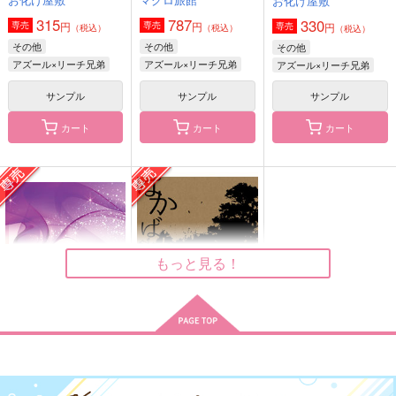
お化け屋敷
ハグHUG
境界で嗤う
Vaultarium
315
787
330
EOSTRE
游文堂
円
円
専売
専売
EOSTRE
円
専売
（税込）
（税込）
（税込）
その他
その他
その他
787
614
1,257
円
円
円
（税込）
（税込）
（税込）
アズール×リーチ兄弟
アズール×リーチ兄弟
アズール×リーチ兄弟
リーチ兄弟×アズール
リーチ兄弟×アズール
リーチ兄弟×アズール
サンプル
サンプル
サンプル
サンプル
サンプル
サンプル
カート
カート
カート
作品詳細
作品詳細
作品詳細
もっと見る！
最高を、貴方に
はかばかしきしたい
ハピエンルートAorB
みつ。
接近禁止令
お化け屋敷
扉を開けて
マグロ旅館
鈍行ビリア
はらへり。