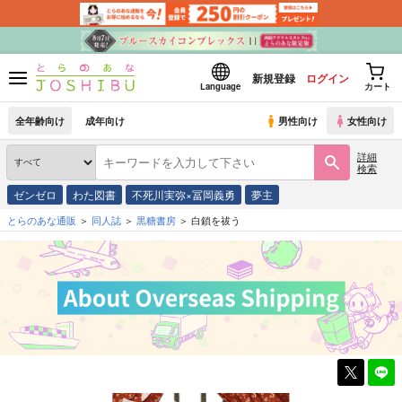
新規登録
ログイン
Language
カート
全年齢向け
成年向け
男性向け
女性向け
詳細
検索
ゼンゼロ
わた図書
不死川実弥×冨岡義勇
夢主
とらのあな通販
同人誌
黒糖書房
白鎖を祓う