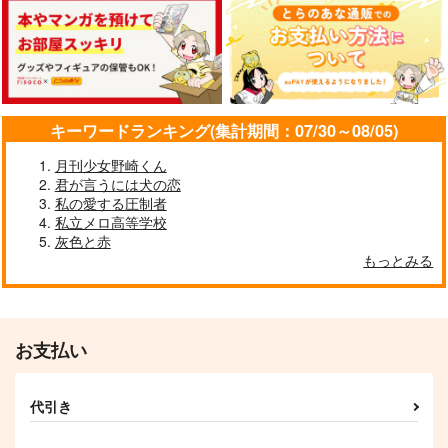
呼吸と音律
蒼氷のプリズム
最強はダンジョンでも
やっぱり最強だった
黒糖書房
黒糖書房
黒糖書房
1,430
1,430
円
円
専売
専売
（税込）
（税込）
1,430
円
専売
（税込）
キーワードランキング(集計期間：07/30～08/05)
呪術廻戦
呪術廻戦
呪術廻戦
五条悟×夏油傑
五条悟×夏油傑
月刊少女野崎くん
五条悟×夏油傑
銀の墨
秘密と嘘と最小律
君が言うには犬の恋
サンプル
サンプル
サンプル
私の愛する圧制者
黒糖書房
黒糖書房
私立メロ高等学校
1,430
1,430
カート
カート
カート
円
円
（税込）
（税込）
灰色と赤
もっとみる
五条悟×夏油傑
五条悟×夏油傑
サンプル
サンプル
作品詳細
作品詳細
お支払い
代引き