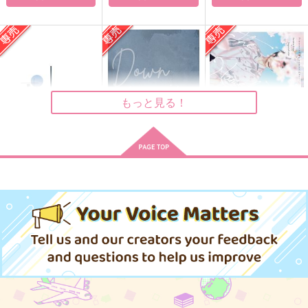
呪術師はハズレ職？い
銀の墨
秘密と嘘と最小律
いえ、異世界でも最強
黒糖書房
黒糖書房
です
黒糖書房
1,430
1,430
円
専売
円
専売
（税込）
（税込）
1,430
円
専売
（税込）
呪術廻戦
呪術廻戦
もっと見る！
オールキャラ
呪術廻戦
五条悟×夏油傑
五条悟×夏油傑
サンプル
サンプル
サンプル
カート
カート
カート
不覊の翼
来来世世に青を刺す
呼吸と音律
箱庭ふたりきり
Down in the dumps
名前のない春
黒糖書房
黒糖書房
黒糖書房
かりそめ
渡海屋
crocus
1,430
1,430
1,430
円
円
円
（税込）
（税込）
（税込）
472
715
787
円
円
専売
専売
円
専売
（税込）
（税込）
（税込）
五条悟×夏油傑
五条悟×夏油傑
五条悟×夏油傑
呪術廻戦
呪術廻戦
呪術廻戦
五条悟×夏油傑
五条悟×夏油傑
五条悟×夏油傑
サンプル
サンプル
サンプル
サンプル
サンプル
サンプル
作品詳細
作品詳細
作品詳細
カート
カート
カート