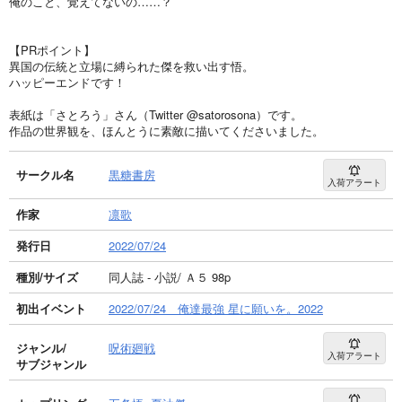
俺のこと、覚えてないの……？
【PRポイント】
異国の伝統と立場に縛られた傑を救い出す悟。
ハッピーエンドです！
表紙は「さとろう」さん（Twitter @satorosona）です。
作品の世界観を、ほんとうに素敵に描いてくださいました。
サークル名
黒糖書房
入荷アラート
作家
凛歌
発行日
2022/07/24
種別/サイズ
同人誌 - 小説/ Ａ５ 98p
初出イベント
2022/07/24 俺達最強 星に願いを。2022
ジャンル/
呪術廻戦
入荷アラート
サブジャンル