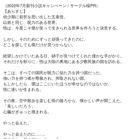
（2022年7月新刊小説キャンペーン / サークル様PR）
【あらすじ】
幼少期に前世を思い出した五条悟。
以前と同じ、呪力のある世界。
悟は、今度こそ傑が笑って生きられる世界を作ろうと決意する。
しかし、そのためにずっと頑張ってきたのに、
どこを探しても傑だけが見つからない。
絶望しかけていたある日、硝子が見つけてくれた僅かな手がかり。
それだけを頼りに、悟は大陸の奥地にある少数民族の国を訪れる。
そこは、すべての国民が呪力に似た力を持つ国だった。
強い力を持つ者が尊敬され、搾取されない国。
もしかしたら、傑はここにいたほうが幸せなのではないか。
悟に迷いが生まれる。
その夜、空中散歩を楽しむ悟の後ろから、懐かしい声が聞こえた。
「美しいだろう」
心臓がぎゅっと掴まれる。
やっと会えた。
やっと会えたのに……。