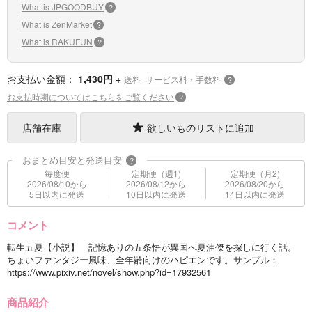
What is JPGOODBUY
?
What is ZenMarket
?
What is RAKUFUN
?
お支払い金額：
1,430円
+
送料+サービス料・手数料
?
お支払時期についてはこちらをご覧ください
?
店舗在庫
欲しいものリストに追加
おまとめ目安と発送目安
?
毎度便
定期便（週1)
定期便（月2)
2026/08/10から
2026/08/12から
2026/08/20から
5日以内に発送
10日以内に発送
14日以内に発送
コメント
転生五夏【小説】 記憶ありの五条悟が異国へ夏油傑を探しに行く話。
ちょいファンタジー風味、全年齢向けのハピエンです。サンプル：
https://www.pixiv.net/novel/show.php?id=17932561
商品紹介