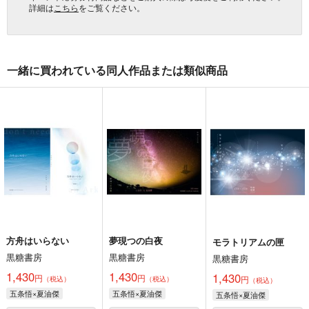
詳細は
こちら
をご覧ください。
一緒に買われている同人作品または類似商品
方舟はいらない
夢現つの白夜
モラトリアムの匣
黒糖書房
黒糖書房
黒糖書房
1,430
1,430
1,430
円
円
円
（税込）
（税込）
（税込）
五条悟×夏油傑
五条悟×夏油傑
五条悟×夏油傑