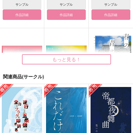
サンプル
サンプル
サンプル
作品詳細
作品詳細
作品詳細
もっと見る！
関連商品(サークル)
モラトリアムの匣２
君の音だけが色づいて
春の青さの瓶詰め
見えた
黒糖書房
黒糖書房
黒糖書房
1,430
1,430
円
円
（税込）
（税込）
1,430
円
（税込）
オールキャラ
五条悟×夏油傑
五条悟×夏油傑
サンプル
サンプル
サンプル