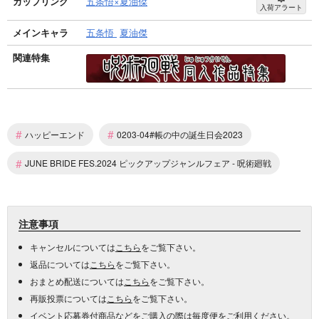
カップリング
五条悟×夏油傑
入荷アラート
メインキャラ
五条悟
夏油傑
関連特集
#
#
ハッピーエンド
0203-04#帳の中の誕生日会2023
#
JUNE BRIDE FES.2024 ピックアップジャンルフェア - 呪術廻戦
注意事項
キャンセルについては
こちら
をご覧下さい。
返品については
こちら
をご覧下さい。
おまとめ配送については
こちら
をご覧下さい。
再販投票については
こちら
をご覧下さい。
イベント応募券付商品などをご購入の際は毎度便をご利用ください。