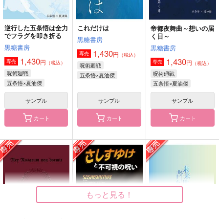
作品詳細
作品詳細
作品詳細
逆行した五条悟は全力
これだけは
帝都夜舞曲～想いの届
でフラグを叩き折る
く日～
黒糖書房
黒糖書房
黒糖書房
1,430
円
専売
（税込）
1,430
1,430
円
専売
円
専売
（税込）
（税込）
呪術廻戦
呪術廻戦
呪術廻戦
五条悟×夏油傑
五条悟×夏油傑
五条悟×夏油傑
サンプル
サンプル
サンプル
カート
カート
カート
碧天のアンザイレン
My Fair Nobleman
最強はダンジョンでも
やっぱり最強だった
黒糖書房
黒糖書房
黒糖書房
1,430
1,430
円
円
（税込）
（税込）
1,430
円
（税込）
五条悟×夏油傑
五条悟×夏油傑
五条悟×夏油傑
もっと見る！
サンプル
サンプル
サンプル