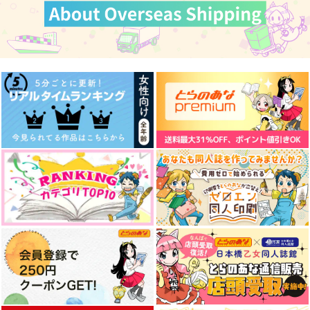
碧天のアンザイレン
不覊の翼
勇者パーティーを追い
出されたビーストテイ
黒糖書房
黒糖書房
マー、最強と再会して
黒糖書房
覚醒する
1,430
1,430
円
円
専売
専売
（税込）
（税込）
1,430
円
専売
（税込）
呪術廻戦
呪術廻戦
呪術廻戦
五条悟×夏油傑
五条悟×夏油傑
五条悟×夏油傑
サンプル
サンプル
サンプル
空白に棲む怪物
雨音と、君と。
インクブルーに誓って
カート
カート
カート
黒糖書房
黒糖書房
黒糖書房
if my wish come true
1,430
1,430
1,430
不可能犯罪捜査課
円
円
円
（税込）
（税込）
（税込）
五条悟×夏油傑
五条悟×夏油傑
五条悟×夏油傑
707
円
専売
（税込）
呪術廻戦
サンプル
サンプル
サンプル
五条悟×夏油傑
作品詳細
作品詳細
作品詳細
サンプル
カート