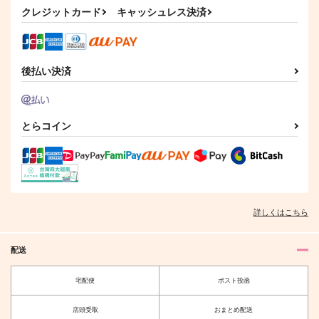
クレジットカード
キャッシュレス決済
追懐くゆる
青の天衣
転生したら聖女だと言
われたけど私は男だし
黒糖書房
黒糖書房
それより隣国の第二王
黒糖書房
後払い決済
子に見覚えがあり過ぎ
1,430
1,430
円
円
専売
専売
（税込）
（税込）
る
1,430
円
専売
（税込）
呪術廻戦
呪術廻戦
呪術廻戦
五条悟×夏油傑
五条悟×夏油傑
五条悟×夏油傑
とらコイン
サンプル
サンプル
サンプル
カート
カート
カート
詳しくはこちら
配送
宅配便
ポスト投函
店頭受取
おまとめ配送