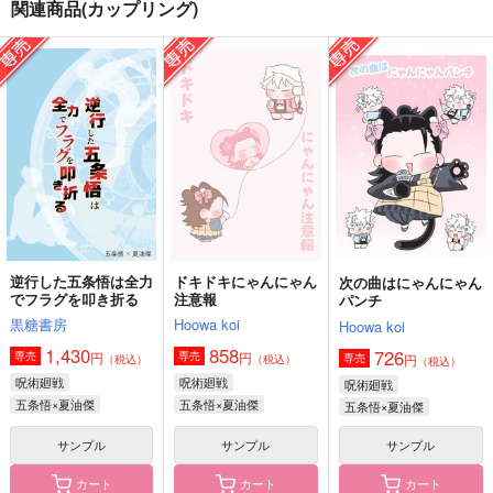
関連商品(カップリング)
作品詳細
作品詳細
作品詳細
Rex Rosarum non d
さしすゆけと不可視の
来来世世に青を刺す
ormit
呪い
黒糖書房
黒糖書房
箸置き
黒糖書房
1,430
円
専売
（税込）
1,430
1,430
円
円
専売
専売
（税込）
（税込）
呪術廻戦
オールキャラ
呪術廻戦
呪術廻戦
五条悟×夏油傑
五条悟×夏油傑
サンプル
サンプル
サンプル
カート
カート
カート
逆行した五条悟は全力
ドキドキにゃんにゃん
次の曲はにゃんにゃん
でフラグを叩き折る
注意報
パンチ
蒼氷のプリズム
忘れ水の渇求
青の天衣
黒糖書房
Hoowa koi
Hoowa koi
黒糖書房
黒糖書房
黒糖書房
1,430
858
726
円
円
専売
専売
円
専売
（税込）
（税込）
（税込）
1,430
1,430
1,430
円
円
円
（税込）
（税込）
（税込）
呪術廻戦
呪術廻戦
呪術廻戦
五条悟×夏油傑
五条悟×夏油傑
五条悟×夏油傑
五条悟×夏油傑
五条悟×夏油傑
五条悟×夏油傑
サンプル
サンプル
サンプル
サンプル
サンプル
サンプル
作品詳細
作品詳細
作品詳細
カート
カート
カート