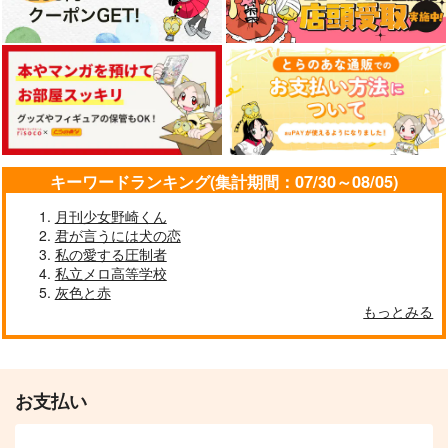
ムッ天下！
572
629
円
円
（税込）
（税込）
550
円
（税込）
イデア×アズール
イデア×アズール
イデア×アズール
サンプル
サンプル
サンプル
作品詳細
作品詳細
作品詳細
キーワードランキング(集計期間：07/30～08/05)
月刊少女野崎くん
君が言うには犬の恋
私の愛する圧制者
私立メロ高等学校
灰色と赤
もっとみる
お支払い
つかいまはねこちゃん
イデアズドルパロブッ
再録集
ク
POET
硝煙