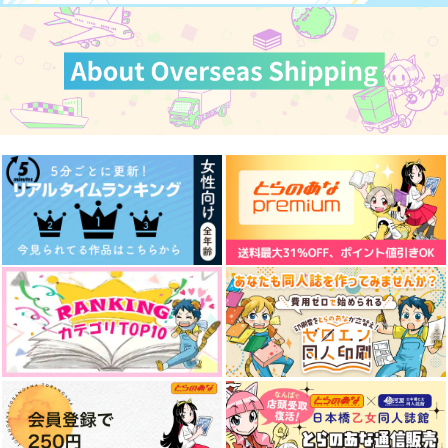
話。
サンプル
TW GALLERIA
Neon Boy
第一の瓶
1,000
629
円
カート
円
（税込）
（税込）
787
円
（税込）
イデア×アズール
イデア×アズール
アズール×イデア
サンプル
サンプル
サンプル
作品詳細
作品詳細
作品詳細
Patchwork magic！
悪いあそび
そこそこ明るい家族計
画
ざらめのお城
HEATBOY