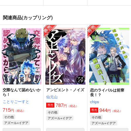
Petits Bonheurs
ホームメイド・出られ
兄弟愛はレベルマ・ス
ない部屋
キルマ・完凸済！
あちちちぃ
関連商品(カップリング)
ニコラシカ
全弾貫通
1,337
円
（税込）
858
1,100
円
円
（税込）
（税込）
イデア×アズール
イデア・シュラウド
ケイト×イデア
サンプル
サンプル
サンプル
作品詳細
作品詳細
作品詳細
交際なんて認めないか
アンビエント・ノイズ
恋のライバルは前寮
ら！
長！？
仙元山
ことりごーすと
chips
787
円
専売
（税込）
715
944
円
円
専売
（税込）
（税込）
その他
その他
その他
アズール×イデア
アズール×イデア
アズール×イデア