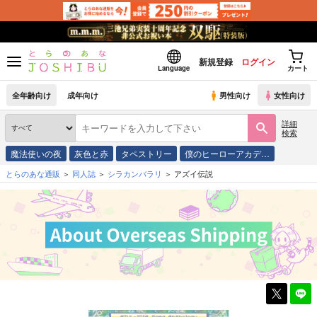
新規登録
ログイン
Language
カート
全年齢向け
成年向け
男性向け
女性向け
詳細
検索
魔法使いの夜
灰色と赤
タペストリー
僕のヒーローアカデ…
とらのあな通販
同人誌
シラカンバラリ
アズイ伝説