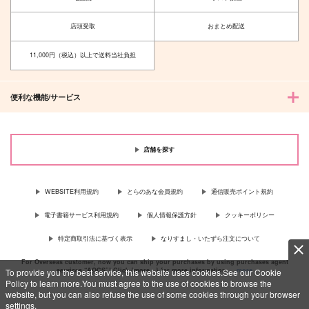
店頭受取
おまとめ配送
11,000円（税込）以上で送料当社負担
便利な機能/サービス
店舗を探す
WEBSITE利用規約
とらのあな会員規約
通信販売ポイント規約
電子書籍サービス利用規約
個人情報保護方針
クッキーポリシー
特定商取引法に基づく表示
なりすまし・いたずら注文について
For Overseas customer, now you can ship your purchases by using purchases agent
services “AOCS”! Click {more…} for more information …
more
To provide you the best service, this website uses cookies.See our Cookie
Policy to learn more.You must agree to the use of cookies to browse the
website, but you can also refuse the use of some cookies through your browser
settings.