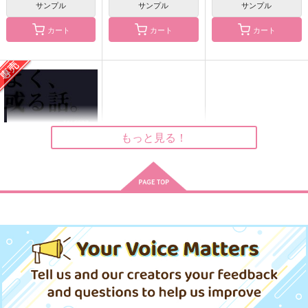
サンプル
サンプル
サンプル
交際なんて認めないか
トレイ・クローバーと
SOUP
ら！
付き合ってはいけない
TIGERLILY
４Ｂ
カート
カート
カート
ことりごーすと
aice
1,572
円
（税込）
715
1,572
円
円
（税込）
（税込）
イデア×アズール
トレイ総受け
アズール×イデア
サンプル
サンプル
サンプル
作品詳細
作品詳細
作品詳細
もっと見る！
よく、或る話。異る
話。
第一の瓶
787
円
専売
（税込）
その他
アズール×イデア
よく、或る話。異る
セロ
mixtureIDAZ