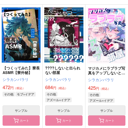
MELTY BITTER SWE
ぜんぶぼくの
SAMURAI MODE
ET
E'toile.
空振りファンタズマ
国道695号
787
630
円
円
（税込）
（税込）
629
円
（税込）
イデア×アズール
イデア×アズール
イデア×アズール
サンプル
サンプル
サンプル
作品詳細
作品詳細
作品詳細
【つくってみた】寮長
????しないと出られ
マジカメにラブラブ写
ASMR【寮外秘】
ない部屋
真をアップしないと出
られない部屋
シラカンバラリ
シラカンバラリ
シラカンバラリ
472
684
425
円
円
円
（税込）
（税込）
（税込）
その他
モブ×イデア
その他
その他
アズール×イデア
アズール×イデア
サンプル
サンプル
サンプル
カート
カート
カート