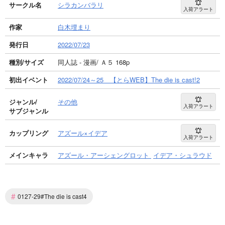
サークル名
シラカンバラリ
入荷アラート
作家
白木埋まり
発行日
2022/07/23
種別/サイズ
同人誌 - 漫画/ Ａ５ 168p
初出イベント
2022/07/24～25 【とらWEB】The die is cast!2
ジャンル/
その他
入荷アラート
サブジャンル
カップリング
アズール×イデア
入荷アラート
メインキャラ
アズール・アーシェングロット
イデア・シュラウド
#
0127-29#The die is cast4