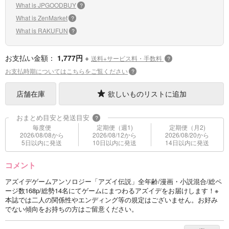
What is JPGOODBUY
?
What is ZenMarket
?
What is RAKUFUN
?
お支払い金額：
1,777円
+
送料+サービス料・手数料
?
お支払時期についてはこちらをご覧ください
?
店舗在庫
欲しいものリストに追加
おまとめ目安と発送目安
?
毎度便
定期便（週1)
定期便（月2)
2026/08/08から
2026/08/12から
2026/08/20から
5日以内に発送
10日以内に発送
14日以内に発送
コメント
アズイデゲームアンソロジー「アズイ伝説」全年齢/漫画・小説混合/総ペ
ージ数168p/総勢14名にてゲームにまつわるアズイデをお届けします！※
本誌では二人の関係性やエンディング等の規定はございません。お好み
でない傾向をお持ちの方はご留意ください。