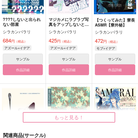
????しないと出られ
マジカメにラブラブ写
【つくってみた】寮長
ない部屋
真をアップしないと出
ASMR【寮外秘】
られない部屋
シラカンバラリ
シラカンバラリ
シラカンバラリ
684
425
472
円
円
円
（税込）
（税込）
（税込）
アズール×イデア
アズール×イデア
モブ×イデア
サンプル
サンプル
サンプル
作品詳細
作品詳細
作品詳細
もっと見る！
関連商品(サークル)