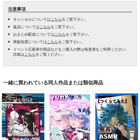
注意事項
キャンセルについては
こちら
をご覧下さい。
返品については
こちら
をご覧下さい。
おまとめ配送については
こちら
をご覧下さい。
再販投票については
こちら
をご覧下さい。
イベント応募券付商品などをご購入の際は毎度便をご利用ください。
詳細は
こちら
をご覧ください。
一緒に買われている同人作品または類似商品