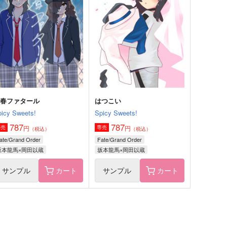
前後不覚の魅惑酒
００のコンフリクト
arch
March
60
849
円
円
（税込）
（税込）
クロード×ベレス
シルヴァン×ベレス
サンプル
作品詳細
サンプル
作品詳細
青春ファタール
はつこい
picy Sweets!
Spicy Sweets!
787
787
円
円
専売
専売
（税込）
（税込）
ate/Grand Order
Fate/Grand Order
坂本龍馬×岡田以蔵
坂本龍馬×岡田以蔵
サンプル
カート
サンプル
カート