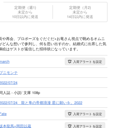
定期便（週1)
定期便（月2)
未定から
未定から
10日以内に発送
14日以内に発送
長や再会、プロポーズをぐだぐだ+お竜さん視点で眺めるオムニ
がどんな想いで参列し、何を思い出すのか。結婚式に出席した気
挿絵はゲストが返信した招待状になっています。
march
入荷アラート
を設定
プニモンテ
2022/07/24
同人誌 - 小説/ 文庫 108p
2022/07/24 龍と隼の帝都浪漫 星に願いを。2022
Fate
入荷アラート
を設定
坂本龍馬×岡田以蔵
入荷アラート
を設定