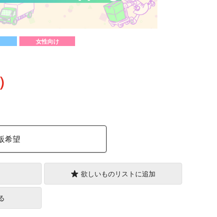
女性向け
込）
販希望
欲しいものリストに追加
る