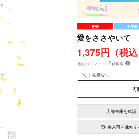
専売
全年齢
愛をささやいて
1,375円（税
12
通販ポイント：
pt獲得
？
╳
：在庫なし
再
店舗在庫
を確認
再入荷を通知す