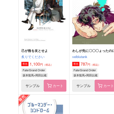
岡田君のクセに生意気だ！
己が咎を友とせよ
4624
炙りでください
629
1,100
円
円
（税込）
（税込）
岡田以蔵×高杉晋作
坂本龍馬×岡田以蔵
サンプル
作品詳細
サンプル
作品詳細
己が咎を友とせよ
わしが先に〇〇〇ょったの
炙りでください
velblutank
1,100
787
円
円
専売
専売
（税込）
（税込）
Fate/Grand Order
Fate/Grand Order
坂本龍馬×岡田以蔵
坂本龍馬×岡田以蔵
サンプル
カート
サンプル
カー