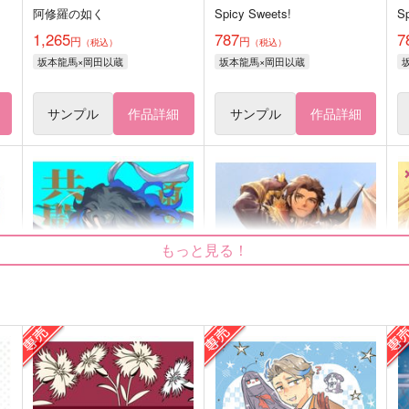
阿修羅の如く
Spicy Sweets!
S
1,265
787
7
円
円
（税込）
（税込）
坂本龍馬×岡田以蔵
坂本龍馬×岡田以蔵
サンプル
作品詳細
サンプル
作品詳細
もっと見る！