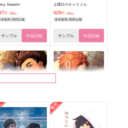
picy Sweets!
土曜日のキャラメル
87
629
円
円
（税込）
（税込）
坂本龍馬×岡田以蔵
坂本龍馬×岡田以蔵
サンプル
作品詳細
サンプル
作品詳細