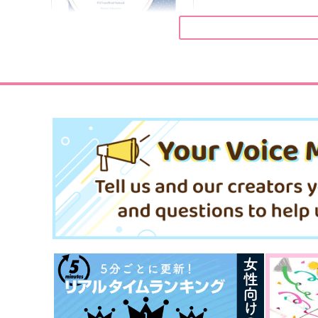
言の葉の紡ぎ方
僕と彼女は
春一番
岡田の丘
2,970
787
円
円
（税込）
（税込）
アスラン×カガリ
猪名寺乱太郎×鶴町伏木蔵
サンプル
作品詳細
サンプル
作品詳細
ブルーマンデー・シンドロー
ム
炙りでください
787
円
専売
（税込）
Fate/Grand Order
坂本龍馬×岡田以蔵
サンプル
カート