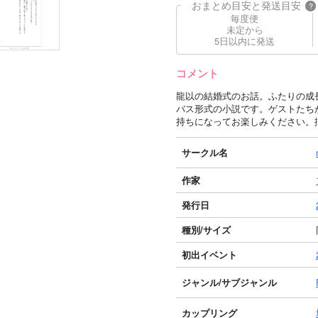
おまとめ目安と発送目安
?
毎度便
未定から
5日以内に発送
コメント
龍以の結婚式のお話。ふたりの成
バス形式の小説です。ゲストたち
持ちになってお楽しみください。
サークル名
作家
発行日
種別/サイズ
初出イベント
ジャンル/
サブジャンル
カップリング