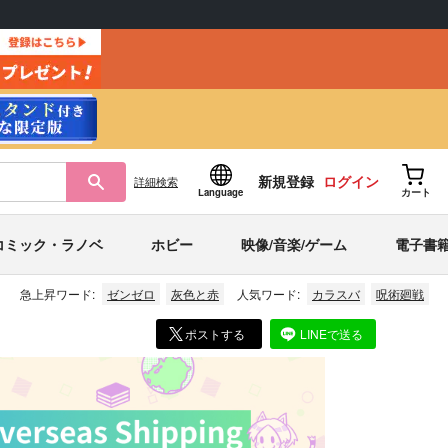
新規登録
ログイン
詳細
検索
Language
カート
コミック・ラノベ
ホビー
映像/音楽/ゲーム
電子書
急上昇ワード:
ゼンゼロ
灰色と赤
人気ワード:
カラスバ
呪術廻戦
ポストする
LINEで送る