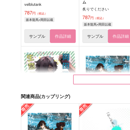
ム
velblutank
炙りでください
787
円
（税込）
787
円
（税込）
坂本龍馬×岡田以蔵
坂本龍馬×岡田以蔵
サンプル
作品詳細
サンプル
作品詳細
関連商品(カップリング)