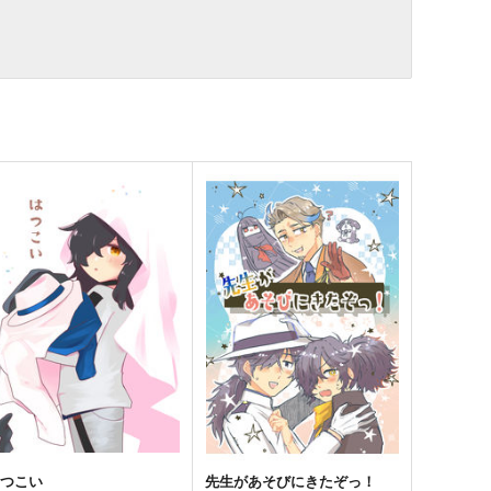
はつこい
先生があそびにきたぞっ！