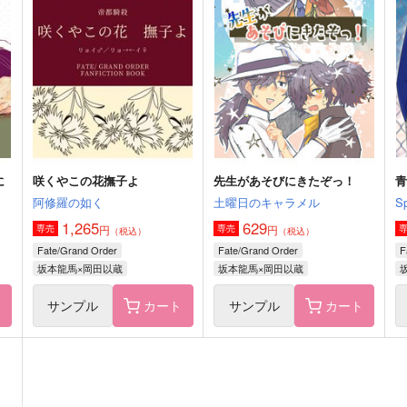
斎藤一と岡田以蔵が共闘する
MEMORIES OF ROAD TO T
本
HE WORLD
M
Owen
March
6
787
1,415
円
円
（税込）
（税込）
斎藤一
クロード×ベレス
サンプル
作品詳細
サンプル
作品詳細
に
咲くやこの花撫子よ
先生があそびにきたぞっ！
阿修羅の如く
土曜日のキャラメル
S
1,265
629
円
円
専売
専売
（税込）
（税込）
Fate/Grand Order
Fate/Grand Order
F
坂本龍馬×岡田以蔵
坂本龍馬×岡田以蔵
ト
サンプル
カート
サンプル
カート