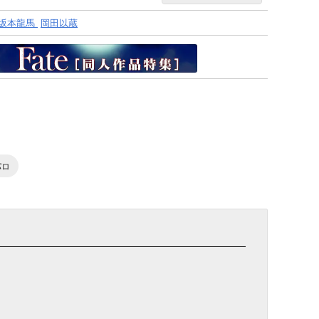
坂本龍馬
岡田以蔵
パロ