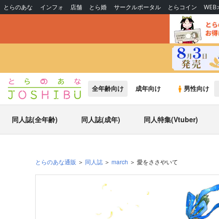
とらのあな
インフォ
店舗
とら婚
サークルポータル
とらコイン
WE
全年齢向け
成年向け
男性向け
同人誌(全年齢)
同人誌(成年)
同人特集(Vtuber)
とらのあな通販
同人誌
march
愛をささやいて