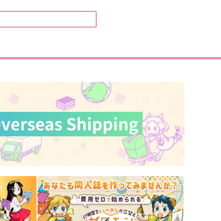
一言以って之をおおえば
One lOve
idge
addict
00
787
円
円
（税込）
（税込）
土方歳三×近藤勇
潮江文次郎×立花仙蔵
サンプル
作品詳細
サンプル
作品詳細