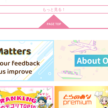
君に捧げるラヴ・ソング
幸せになるその日まで
もっと見る！
岡田の丘
岡田の丘
R
472
1,572
6
円
円
（税込）
（税込）
猪名寺乱太郎×鶴町伏木蔵
猪名寺乱太郎×鶴町伏木蔵
サンプル
作品詳細
サンプル
作品詳細