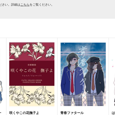
ださい。詳細は
こちら
をご覧ください。
ー
咲くやこの花撫子よ
青春ファタール