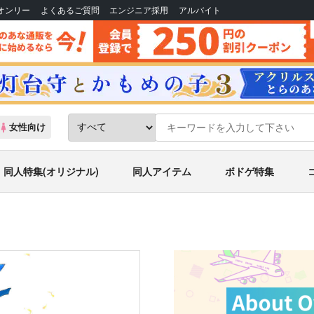
Bオンリー
よくあるご質問
エンジニア採用
アルバイト
女性向け
同人特集(オリジナル)
同人アイテム
ボドゲ特集