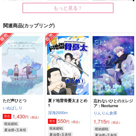
もっと見る！
関連商品(カップリング)
IN THE BLUE
空白に棲む怪物
何かの間違い
五十音
黒糖書房
GAMMAEDGE
1,144
1,430
787
円
円
円
（税込）
（税込）
（税込）
五条悟×夏油傑
五条悟×夏油傑
五条悟×夏油傑
サンプル
サンプル
サンプル
作品詳細
作品詳細
作品詳細
ただ声ひとつ
夏ド地雷骨憂太まとめ
忘れないひとのエレジ
1
ア : Nocturne
いぬばしり
深海2000m
りんりん倉庫
1,430
円
専売
（税込）
550
1,715
円
専売
円
（税込）
（税込）
呪術廻戦
呪術廻戦
呪術廻戦
夏油傑×五条悟
夏油傑×五条悟
夏油傑×五条悟