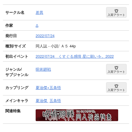
サークル名
差異
入荷アラート
作家
Δ
発行日
2022/07/24
種別/サイズ
同人誌 - 小説/ Ａ５ 44p
初出イベント
2022/07/24 くすぐる感情 星に願いを。2022
ジャンル/
呪術廻戦
入荷アラート
サブジャンル
カップリング
夏油傑×五条悟
入荷アラート
メインキャラ
夏油傑
五条悟
関連特集