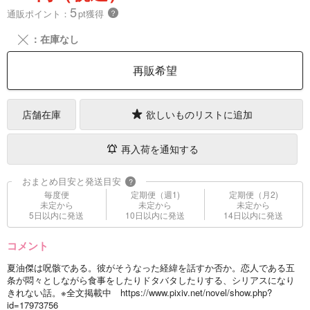
5
通販ポイント：
pt獲得
？
╳
：在庫なし
再販希望
店舗在庫
欲しいものリストに追加
再入荷を通知する
おまとめ目安と発送目安
?
毎度便
定期便（週1)
定期便（月2)
未定から
未定から
未定から
5日以内に発送
10日以内に発送
14日以内に発送
コメント
夏油傑は呪骸である。彼がそうなった経緯を話すか否か。恋人である五
条が悶々としながら食事をしたりドタバタしたりする、シリアスになり
きれない話。※全文掲載中 https://www.pixiv.net/novel/show.php?
id=17973756