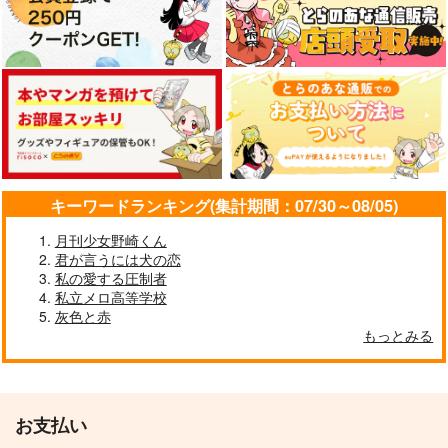
サンプル
サンプル
カート
カート
A LOVESONG
追懐くゆる
MN5 no. 572
こいもや
黒糖書房
かつぢ
2,672
1,430
1,800
円
円
円
（税込）
（税込）
（税込）
五条悟×夏油傑
五条悟×夏油傑
五条悟×夏油傑
サンプル
サンプル
サンプル
キーワードランキング(集計期間：07/30～08/05)
作品詳細
作品詳細
作品詳細
月刊少女野崎くん
君が言うには犬の恋
私の愛する圧制者
私立メロ高等学校
灰色と赤
もっとみる
お支払い