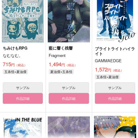
ちみけもRPG
藍に響く残響
ブライトライトハイラ
イト
なむなむ。
Fragment
GAMMAEDGE
715
1,494
円
円
（税込）
（税込）
1,572
円
（税込）
五条悟×夏油傑
夏油傑×五条悟
五条悟×夏油傑
サンプル
サンプル
サンプル
作品詳細
作品詳細
作品詳細