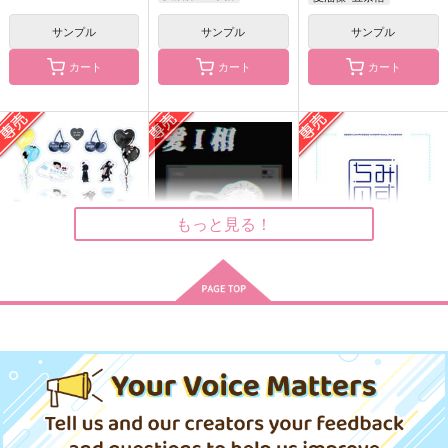
サンプル
サンプル
サンプル
カート
カート
カート
夏五宇宙アンソロジー
ブレイキング・ダウン
前略、葬送
【AREA:725】
白白
煮浸し呪い揚げ
地獄ドライブ
2,044
110
円
円
（税込）
（税込）
3,144
円
（税込）
五条悟×夏油傑
五条悟×夏油傑
夏油傑×五条悟
もっと見る！
サンプル
サンプル
サンプル
作品詳細
作品詳細
作品詳細
夏五ぷっくりシール
愛Ｉ相
ちみのす【再版】
I want you to cry
砂糖菓子
000000
1,100
330
420
円
円
専売
専売
円
専売
（税込）
（税込）
（税込）
呪術廻戦
呪術廻戦
呪術廻戦
夏油傑×五条悟
夏油傑×五条悟
夏油傑×五条悟