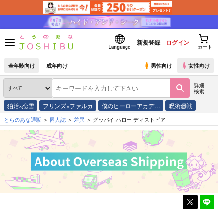
新規登録
ログイン
Language
カート
全年齢向け
成年向け
男性向け
女性向け
詳細
検索
狛治×恋雪
フリンズ×ファルカ
僕のヒーローアカデ…
呪術廻戦
とらのあな通販
同人誌
差異
グッバイ ハロー ディストピア