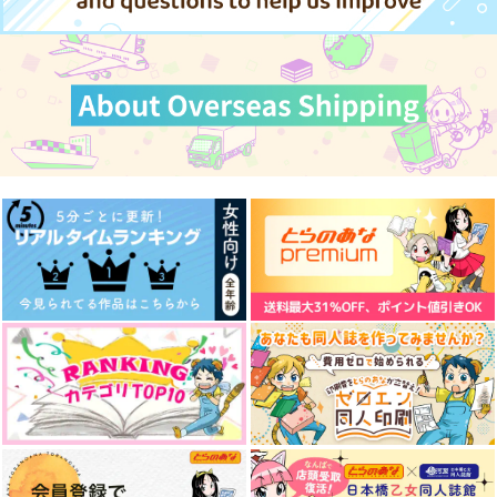
サンプル
サンプル
サンプル
カート
カート
カート
エバーグリーンにはま
たったそれだけの話
星の歌声
だ遠い
黒糖書房
uninhabited island
黒糖書房
1,430
725
円
円
（税込）
（税込）
1,430
円
（税込）
五条悟×夏油傑
夏油傑×五条悟
五条悟×夏油傑
サンプル
サンプル
サンプル
作品詳細
作品詳細
作品詳細
夏油のもの。
contrast
藍紀行
もぎもぎの森
472
472
円
円
専売
専売
（税込）
（税込）
呪術廻戦
呪術廻戦
夏油傑×五条悟
五条悟×夏油傑×五条悟