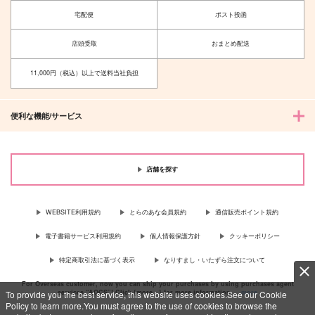
おもち！
今日も今日とて振り回
されてます
宅配便
ポスト投函
移民の歌
haconiwa101
847
円
（税込）
店頭受取
おまとめ配送
550
円
（税込）
五条悟×夏油傑
夏油傑×五条悟
11,000円（税込）以上で送料当社負担
サンプル
サンプル
便利な機能/サービス
作品詳細
作品詳細
店舗を探す
WEBSITE利用規約
とらのあな会員規約
通信販売ポイント規約
電子書籍サービス利用規約
個人情報保護方針
クッキーポリシー
特定商取引法に基づく表示
なりすまし・いたずら注文について
For Overseas customer, now you can ship your purchases by using purchases agent
services “AOCS”! Click {more…} for more information …
more
To provide you the best service, this website uses cookies.See our Cookie
Policy to learn more.You must agree to the use of cookies to browse the