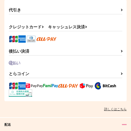
代引き
白む空の端から
不覊の翼
祓ったれサ道！
すいそう
黒糖書房
なにぬ
1,150
1,430
787
クレジットカード
キャッシュレス決済
円
円
円
（税込）
（税込）
（税込）
五条悟×夏油傑
五条悟×夏油傑
五条悟×夏油傑
サンプル
サンプル
サンプル
後払い決済
作品詳細
作品詳細
作品詳細
とらコイン
詳しくはこちら
配送