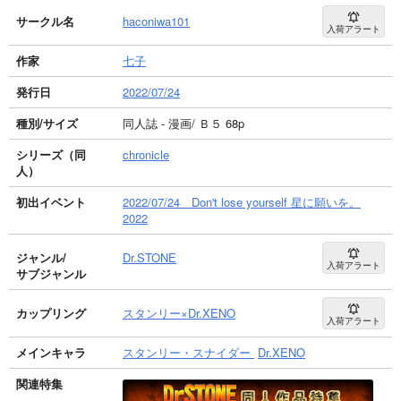
サークル名
haconiwa101
入荷アラート
作家
七子
発行日
2022/07/24
種別/サイズ
同人誌 - 漫画/ Ｂ５ 68p
シリーズ（同
chronicle
人）
初出イベント
2022/07/24 Don't lose yourself 星に願いを。
2022
ジャンル/
Dr.STONE
入荷アラート
サブジャンル
カップリング
スタンリー×Dr.XENO
入荷アラート
メインキャラ
スタンリー・スナイダー
Dr.XENO
関連特集