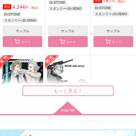
787
円
専売
（税込）
Dr.STONE
4,244
円
専売
Dr.STONE
（税込）
スタンリー×Dr.XENO
スタンリー×Dr.XENO
Dr.STONE
スタンリー×Dr.XENO
アウローラの手に触れ
アニンリー
愛だけが憶えてる
る
サンプル
サンプル
サンプル
はいてない
３９．
夕べの
787
1,144
カート
カート
カート
円
円
（税込）
（税込）
1,147
円
（税込）
スタンリー×Dr.XENO
スタンリー×Dr.XENO
スタンリー×Dr.XENO
サンプル
サンプル
サンプル
作品詳細
作品詳細
作品詳細
もっと見る！
201607SUMMER
NEAR side story: WI
SE
絡め亭
デルタ