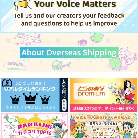
1,257
円
専売
（税込）
315
円
専売
（税込）
Dr.STONE
Dr.STONE
スタンリー×Dr.XENO
二人がここにいる軌跡
終末、なにする？
僕の年下ボーイフレン
スタンリー×Dr.XENO
ド
デルタ
夕べの
サンプル
サンプル
一過性
629
1,179
円
円
（税込）
（税込）
457
円
カート
カート
（税込）
スタンリー×Dr.XENO
スタンリー×Dr.XENO
スタンリー×Dr.XENO
サンプル
サンプル
サンプル
作品詳細
作品詳細
作品詳細