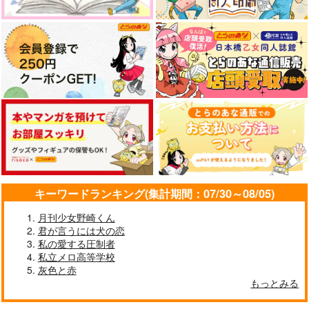
Timing×n
我らの計画X
MisunderstandingLO
VE
SNBK
April
ごりらの桃畑
787
944
円
円
（税込）
（税込）
944
円
（税込）
スタンリー×Dr.XENO
スタンリー×Dr.XENO
スタンリー×Dr.XENO
サンプル
サンプル
サンプル
作品詳細
作品詳細
作品詳細
キーワードランキング(集計期間：07/30～08/05)
月刊少女野崎くん
君が言うには犬の恋
私の愛する圧制者
私立メロ高等学校
灰色と赤
もっとみる