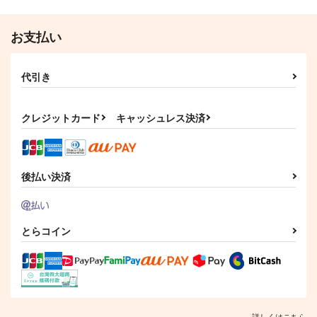
Bad Things
すぜがく！
お支払い
April
エロがり犬舎
1,887
1,257
円
円
（税込）
（税込）
代引き
スタンリー×Dr.XENO
スタンリー×Dr.XENO
サンプル
サンプル
クレジットカード
キャッシュレス決済
作品詳細
作品詳細
後払い決済
とらコイン
詳しくはこちら