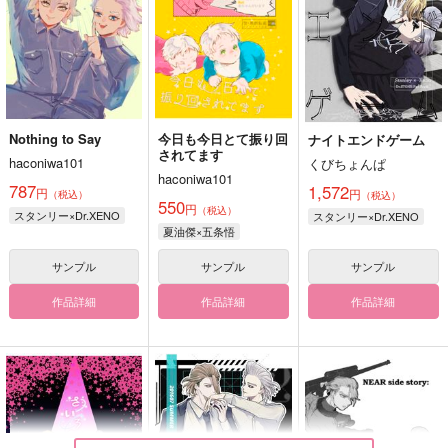
Nothing to Say
今日も今日とて振り回
ナイトエンドゲーム
されてます
haconiwa101
くびちょんぱ
haconiwa101
787
1,572
円
円
（税込）
（税込）
550
円
（税込）
スタンリー×Dr.XENO
スタンリー×Dr.XENO
夏油傑×五条悟
サンプル
サンプル
サンプル
作品詳細
作品詳細
作品詳細