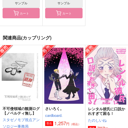
サンプル
サンプル
カート
カート
君の○○を教えて
pack！
SNOW SNOW MERR
Y
SNBK
あきにぎり
関連商品(カップリング)
健康的宇宙。
944
1,257
円
円
（税込）
（税込）
629
円
（税込）
スタンリー×Dr.XENO
スタンリー×Dr.XENO
スタンリー×Dr.XENO
サンプル
サンプル
サンプル
作品詳細
作品詳細
作品詳細
不可侵領域の観測ログ
さいろく。
レンタル彼氏に口説か
【ノベルティ無し】
れすぎて困る！
cardboard.
スタゼノモブ視点アン
たのしいね
1,257
円
専売
（税込）
ソロジー事務局