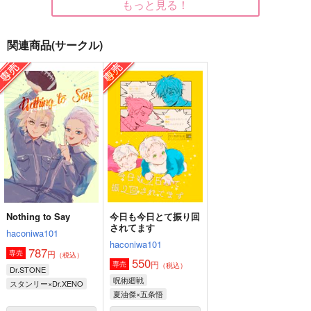
もっと見る！
関連商品(サークル)
さいろく。
201607SUMMER
NEAR side story: WI
SE
cardboard.
絡め亭
デルタ
1,257
1,257
円
円
（税込）
（税込）
315
円
（税込）
スタンリー×Dr.XENO
スタンリー×Dr.XENO
スタンリー×Dr.XENO
サンプル
サンプル
サンプル
作品詳細
作品詳細
作品詳細
Nothing to Say
今日も今日とて振り回
されてます
haconiwa101
haconiwa101
787
円
専売
（税込）
550
円
専売
（税込）
Dr.STONE
呪術廻戦
スタンリー×Dr.XENO
夏油傑×五条悟