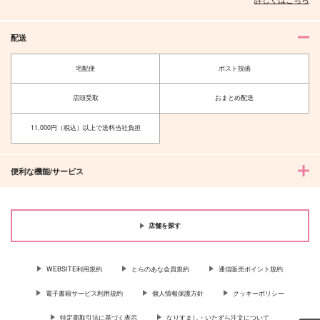
配送
宅配便
ポスト投函
店頭受取
おまとめ配送
11,000円（税込）以上で送料当社負担
便利な機能/サービス
店舗を探す
WEBSITE利用規約
とらのあな会員規約
通信販売ポイント規約
電子書籍サービス利用規約
個人情報保護方針
クッキーポリシー
特定商取引法に基づく表示
なりすまし・いたずら注文について