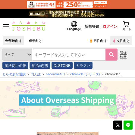
新規登録
ログイン
Language
カート
全年齢向け
成年向け
男性向け
女性向け
詳細
検索
魔法使いの夜
狛治×恋雪
Dr.STONE
カラスバ
とらのあな通販
同人誌
haconiwa101
chronicle
(シリーズ)
chronicle１