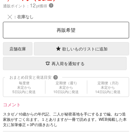
12
通販ポイント：
pt獲得
？
╳
：在庫なし
再販希望
店舗在庫
欲しいものリストに追加
再入荷を通知する
おまとめ目安と発送目安
?
毎度便
定期便（週1)
定期便（月2)
未定から
未定から
未定から
5日以内に発送
10日以内に発送
14日以内に発送
コメント
スタゼノ10歳からの年代記、二人が秘密基地を手にするまで編。ねつ造
家族がすごく出ます。１とありますが一冊で読めます。WEB掲載した本
文に加筆修正＋3Pの描きおろし