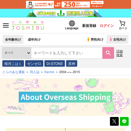
新規登録
ログイン
Language
カート
全年齢向け
成年向け
男性向け
女性向け
詳細
検索
桜河こはく
ゼンゼロ
Dr.STONE
原神
とらのあな通販
同人誌
Karmin
2004→←2015