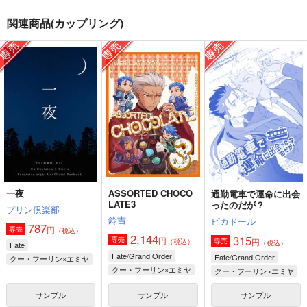
関連商品(カップリング)
ホットチョコレートと
Memory
余燼の呼び声
恋心
御茶屋
crosslogic
NNBV
472
787
円
円
（税込）
（税込）
787
円
（税込）
クー・フーリン×エミヤ
クー・フーリン×エミヤ
クー・フーリン×エミヤ
サンプル
サンプル
サンプル
作品詳細
作品詳細
作品詳細
一夜
ASSORTED CHOCO
通勤電車で運命に出会
LATE3
ったのだが？
プリン倶楽部
鈴吉
ピカドール
787
円
専売
（税込）
2,144
315
円
専売
円
専売
（税込）
（税込）
Fate
Fate/Grand Order
Fate/Grand Order
クー・フーリン×エミヤ
クー・フーリン×エミヤ
クー・フーリン×エミヤ
サンプル
サンプル
サンプル