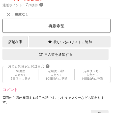
7
通販ポイント：
pt獲得
？
╳
：在庫なし
再販希望
店舗在庫
欲しいものリストに追加
再入荷を通知する
おまとめ目安と発送目安
?
毎度便
定期便（週1)
定期便（月2)
未定から
未定から
未定から
5日以内に発送
10日以内に発送
14日以内に発送
コメント
両面から話が展開する槍弓の話です。少しキャスターなども関わりま
す。