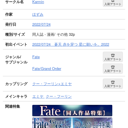
サークル名
Karmin
入荷アラート
作家
ほずみ
発行日
2022/07/24
種別/サイズ
同人誌 - 漫画/ その他 32p
初出イベント
2022/07/24 蒼天 赤を穿つ 星に願いを。2022
ジャンル/
Fate
入荷アラート
サブジャンル
Fate/Grand Order
入荷アラート
カップリング
クー・フーリン×エミヤ
入荷アラート
メインキャラ
エミヤ
クー・フーリン
関連特集