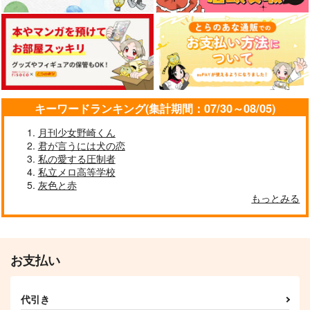
いつまでも気付かない
黄金の夢
カート
カート
カート
CHIKUKYU 2本目
ゆきむい
御茶屋
鈴吉
220
330
715
円
円
円
（税込）
（税込）
（税込）
クー・フーリン×エミヤ
クー・フーリン×エミヤ
クー・フーリン×エミヤ
サンプル
サンプル
サンプル
キーワードランキング(集計期間：07/30～08/05)
作品詳細
作品詳細
作品詳細
月刊少女野崎くん
君が言うには犬の恋
私の愛する圧制者
私立メロ高等学校
灰色と赤
もっとみる
世界の終わりで君を待
つ 終末世界ガイド
NNBV
472
円
専売
（税込）
お支払い
Fate/Grand Order
クー・フーリン×エミヤ
代引き
サンプル
通勤電車で運命に出会
ASSORTED CHOCO
こじれて愛してすれ違