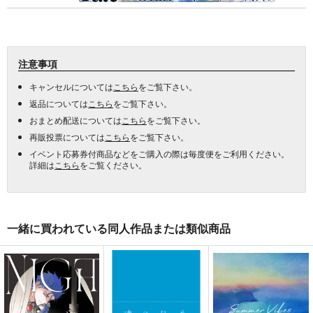
注意事項
キャンセルについては
こちら
をご覧下さい。
返品については
こちら
をご覧下さい。
おまとめ配送については
こちら
をご覧下さい。
再販投票については
こちら
をご覧下さい。
イベント応募券付商品などをご購入の際は毎度便をご利用ください。
詳細は
こちら
をご覧ください。
一緒に買われている同人作品または類似商品