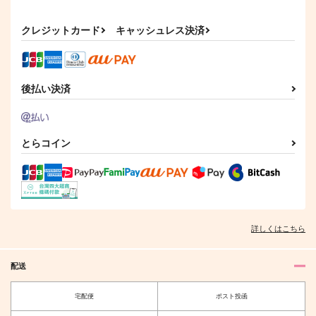
ったのだが？
LATE3
い
カート
ピカドール
鈴吉
ゆきむい
クレジットカード
キャッシュレス決済
315
2,144
495
円
円
円
（税込）
（税込）
（税込）
クー・フーリン×エミヤ
クー・フーリン×エミヤ
クー・フーリン×エミヤ
サンプル
サンプル
サンプル
後払い決済
作品詳細
作品詳細
作品詳細
とらコイン
詳しくはこちら
配送
まだ恋人ではないだ
波間で靴を鳴らして
宅配便
ポスト投函
け。
プリン倶楽部