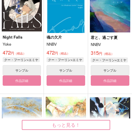
Night Falls
魂の欠片
君と、過ごす夏
Yoke
NNBV
NNBV
472
472
315
円
円
円
（税込）
（税込）
（税込）
クー・フーリン×エミヤ
クー・フーリン×エミヤ
クー・フーリン×エミヤ
サンプル
サンプル
サンプル
作品詳細
作品詳細
作品詳細
もっと見る！