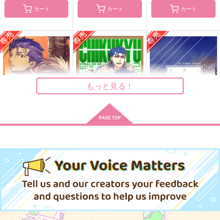
カート
カート
カート
CHIKUKYU
タソガレラブレター
一夜
鈴吉
鈴吉
プリン倶楽部
787
1,430
787
円
円
円
（税込）
（税込）
（税込）
クー・フーリン×エミヤ
クー・フーリン×エミヤ
クー・フーリン×エミヤ
もっと見る！
サンプル
サンプル
サンプル
作品詳細
作品詳細
作品詳細
タソガレラブレター
CHIKUKYU 2本目
世界の終わりで君を待
つ 後編-5
鈴吉
鈴吉
NNBV
1,430
715
円
円
専売
専売
（税込）
（税込）
629
円
専売
（税込）
Fate
Fate/Grand Order
Fate/Grand Order
クー・フーリン×エミヤ
クー・フーリン×エミヤ
クー・フーリン×エミヤ
サンプル
サンプル
サンプル