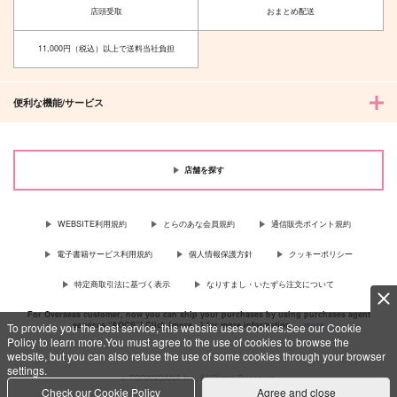
ゆきむい
店頭受取
おまとめ配送
1,100
円
（税込）
220
円
（税込）
クー・フーリン〔キャスター〕×エミヤ〔シャドウサーヴァント〕
11,000円（税込）以上で送料当社負担
クー・フーリン×エミヤ
サンプル
サンプル
便利な機能/サービス
作品詳細
作品詳細
店舗を探す
WEBSITE利用規約
とらのあな会員規約
通信販売ポイント規約
電子書籍サービス利用規約
個人情報保護方針
クッキーポリシー
特定商取引法に基づく表示
なりすまし・いたずら注文について
For Overseas customer, now you can ship your purchases by using purchases agent
services “AOCS”! Click {more…} for more information …
more
To provide you the best service, this website uses cookies.See our Cookie
Policy to learn more.You must agree to the use of cookies to browse the
website, but you can also refuse the use of some cookies through your browser
settings.
c TORANOANA Inc, All Rights Reserved.
Check our Cookie Policy
Agree and close