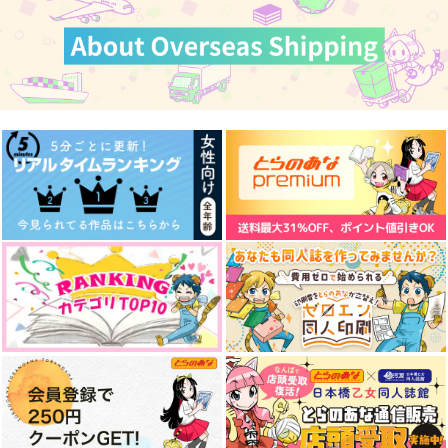
カート
カート
カート
セタンタくんと！
The Triplets
アザーワールドリーツ
アリズム
Yoke
Yoke
関ノ山
472
629
円
円
（税込）
（税込）
787
円
（税込）
クー・フーリン×エミヤ
クー・フーリン×エミヤ
クー・フーリン×エミヤ
サンプル
サンプル
サンプル
作品詳細
作品詳細
作品詳細
余燼の呼び声
世界の終わりで君を待
世界の終わりで君を待
つ 後編-4
つ 後編-3
crosslogic
NNBV
NNBV
787
円
（税込）
787
629
円
専売
円
専売
（税込）
（税込）
Fate
Fate/Grand Order
Fate/Grand Order
クー・フーリン×エミヤ
クー・フーリン×エミヤ
クー・フーリン×エミヤ
サンプル
サンプル
サンプル