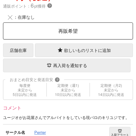
6
通販ポイント：
pt獲得
？
╳
：在庫なし
再販希望
店舗在庫
欲しいものリストに追加
再入荷を通知する
おまとめ目安と発送目安
?
毎度便
定期便（週1)
定期便（月2)
未定から
未定から
未定から
5日以内に発送
10日以内に発送
14日以内に発送
コメント
ユージオがお花屋さんでアルバイトをしている現パロのキリユジです。
サークル名
Perrier
入荷アラート