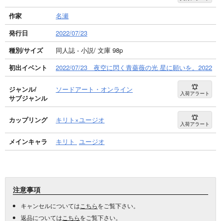
作家
名瀬
発行日
2022/07/23
種別/サイズ
同人誌 - 小説/ 文庫 98p
初出イベント
2022/07/23 夜空に閃く青薔薇の光 星に願いを。2022
ジャンル/
ソードアート・オンライン
入荷アラート
サブジャンル
カップリング
キリト×ユージオ
入荷アラート
メインキャラ
キリト
ユージオ
注意事項
キャンセルについては
こちら
をご覧下さい。
返品については
こちら
をご覧下さい。