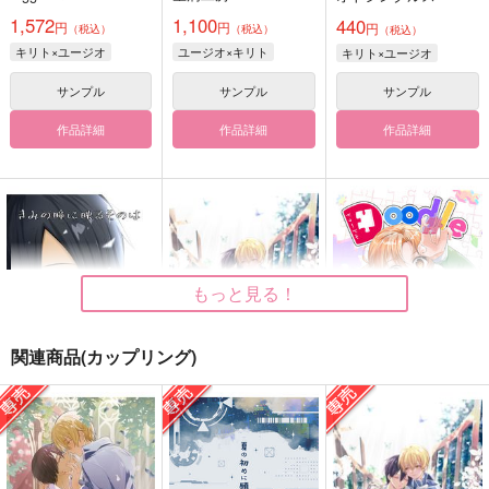
1,572
1,100
440
円
円
円
（税込）
（税込）
（税込）
キリト×ユージオ
ユージオ×キリト
キリト×ユージオ
サンプル
サンプル
サンプル
作品詳細
作品詳細
作品詳細
もっと見る！
関連商品(カップリング)
きみの瞳に映るものは
So far キリユジ
Doodle pieces!
Twilogイラスト再録
星屑工房
もしもびより
trigger.m
787
770
円
円
（税込）
（税込）