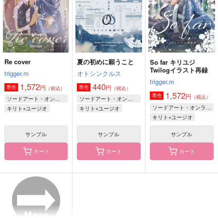
1,572
円
（税込）
ユージオ×キリト
キリト×アスナ
キリト×ユージオ
サンプル
サンプル
サンプル
作品詳細
作品詳細
作品詳細
Re cover
夏の初めに願うこと
So far キリユジ
Twilogイラスト再録
trigger.m
オトシンクルス
trigger.m
1,572
440
円
円
専売
専売
（税込）
（税込）
1,572
円
専売
（税込）
ソードアート・オンライン
ソードアート・オンライン
ソードアート・オンライン
キリト×ユージオ
キリト×ユージオ
キリト×ユージオ
サンプル
サンプル
サンプル
カート
カート
カート
マイ・フェア・レディ
恋はタッタララ
ダイヤとプロポーズ
痛みがひどいよ
abloom
L-wing
1,100
787
629
円
円
円
（税込）
（税込）
（税込）
ドラルク×ロナルド
オーエン×カイン
セキ×ショウ