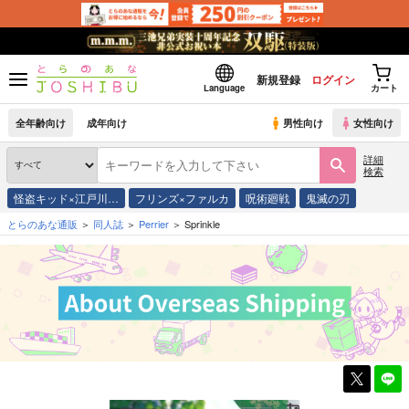
新規登録
ログイン
Language
カート
全年齢向け
成年向け
男性向け
女性向け
詳細
検索
怪盗キッド×江戸川…
フリンズ×ファルカ
呪術廻戦
鬼滅の刃
とらのあな通販
同人誌
Perrier
Sprinkle