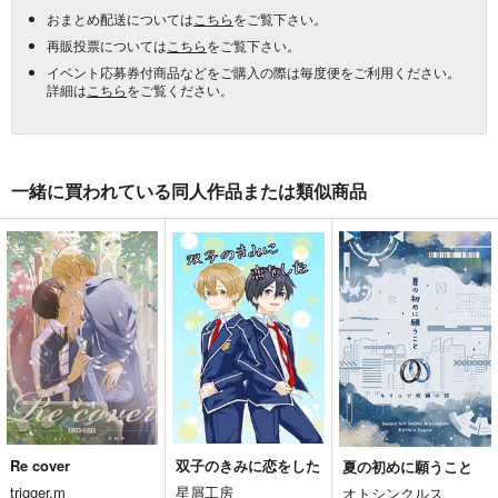
おまとめ配送については
こちら
をご覧下さい。
再販投票については
こちら
をご覧下さい。
イベント応募券付商品などをご購入の際は毎度便をご利用ください。
詳細は
こちら
をご覧ください。
一緒に買われている同人作品または類似商品
Re cover
双子のきみに恋をした
夏の初めに願うこと
trigger.m
星屑工房
オトシンクルス