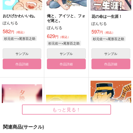
おひげかわいいね。
俺と、アイツと、フォ
花の命は一生涯！
ゼ尾と。
ぽんぢる
ぽんぢる
ぽんぢる
582
597
円
円
（税込）
（税込）
629
円
（税込）
杉元佐一×尾形百之助
杉元佐一×尾形百之助
杉元佐一×尾形百之助
サンプル
サンプル
サンプル
作品詳細
作品詳細
作品詳細
もっと見る！
関連商品(サークル)