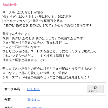
商品紹介
サークル【ぽんぢる】が贈る
”傷もすぎればいとおしい 星に願いを。2022”新刊
[ゴールデンカムイ]杉元佐一×尾形百之助本
『あのひ あのとき あのばしょで２』
がとらのあなに登場です★
黄桜ぽん先生による、
既刊『あのひ あのとき あのばしょで』の続編である本作！
フォゼ尾を杉元運命の出会い、育まれる絆―…
一人と一匹の生活のなかで
ひとりぼっちに強いストレスを感じるようになったフォゼ尾のため、
これいつでも一緒だよ ！と杉元は転職するが
仕事先で尾形と再会することに……！？
夢に出てきた尾形との再会に杉元とフォゼ尾はどう反応するのか？
自由なフォゼ尾の可愛らしい行動にもご注目♪
シリーズファン待望の続編をどうぞこの機会にお見逃しなく！
サークル名
ぽんぢる
入荷アラート
作家
黄桜ぽん
発行日
2022/07/24