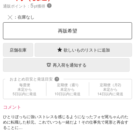
5
通販ポイント：
pt獲得
？
╳
：在庫なし
再販希望
店舗在庫
欲しいものリストに追加
再入荷を通知する
おまとめ目安と発送目安
?
毎度便
定期便（週1)
定期便（月2)
未定から
未定から
未定から
5日以内に発送
10日以内に発送
14日以内に発送
コメント
ひとりぼっちに強いストレスを感じるようになったフォゼ尾ちゃんのた
めに転職した杉元。これでいつも一緒だよ！その仕事先で尾形と再会す
ることに…