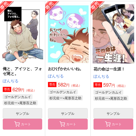
夕映えの輪郭
フォゼになったヤマネ
俺があいつで以下略。
コ
もち米
サラマンダー倶楽部
Clo*Reco
472
944
円
円
（税込）
（税込）
715
円
（税込）
杉元佐一×尾形百之助
杉元佐一×尾形百之助
杉元佐一×尾形百之助
サンプル
サンプル
サンプル
作品詳細
作品詳細
作品詳細
俺と、アイツと、フォ
おひげかわいいね。
花の命は一生涯！
ゼ尾と。
ぽんぢる
ぽんぢる
ぽんぢる
582
597
円
専売
円
専売
（税込）
（税込）
629
円
専売
（税込）
ゴールデンカムイ
ゴールデンカムイ
ゴールデンカムイ
杉元佐一×尾形百之助
杉元佐一×尾形百之助
杉元佐一×尾形百之助
サンプル
サンプル
サンプル
カート
カート
カート