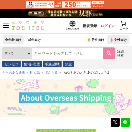
新規登録
ログイン
Language
カート
全年齢向け
成年向け
男性向け
女性向け
詳細
検索
ゼンゼロ
狛治×恋雪
呪術廻戦
夢主
とらのあな通販
同人誌
ぽんぢる
あのひ あのとき あのばしょで２