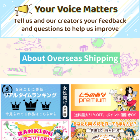
猫の書棚
けぇ再録けだまちゃん
472
944
白黒錆ビ色
1,100
円
円
円
（税込）
（税込）
（税込）
944
472
円
円
専売
（税込）
（税込）
472
杉元佐一×尾形百之助
杉元佐一×尾形百之助
杉元佐一×尾形百之助
円
専売
（税込）
ゴールデンカムイ
ゴールデンカムイ
ゴールデンカムイ
杉元佐一×尾形百之助
杉元佐一×尾形百之助
サンプル
サンプル
サンプル
杉元佐一×尾形百之助
作品詳細
作品詳細
作品詳細
サンプル
サンプル
サンプル
カート
カート
カート
微睡
いずれ同じ鍵
なつのともだち
柑橘類
光々‐みつみつ‐
Clo*Reco
TOWARD LOVE CAL
トランペット杉元とチ
fragment フラグメ
220
865
990
円
円
円
（税込）
（税込）
（税込）
LS #2
ェロ尾形 総集編
ント