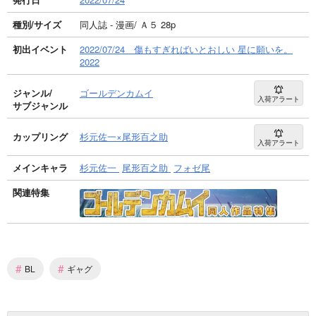
種別/サイズ
同人誌 - 漫画/ Ａ５ 28p
初出イベント
2022/07/24 傷もすぎればいとおしい 星に願いを。
2022
ジャンル/
ゴールデンカムイ
入荷アラート
サブジャンル
カップリング
杉元佐一×尾形百之助
入荷アラート
メインキャラ
杉元佐一
尾形百之助
フォゼ尾
関連特集
#
#
BL
ギャグ