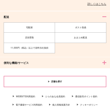
世間亭
詳しくはこちら
550
円
専売
（税込）
ゴールデンカムイ
配送
杉元佐一×尾形百之助
宅配便
ポスト投函
サンプル
カート
店頭受取
おまとめ配送
11,000円（税込）以上で送料当社負担
便利な機能/サービス
店舗を探す
WEBSITE利用規約
とらのあな会員規約
通信販売ポイント規約
電子書籍サービス利用規約
個人情報保護方針
クッキーポリシー