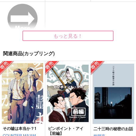
白い夜
遠くて近い
オリオンになろう
ＭＥＳＡ
世間亭
世間亭
629
715
550
円
円
円
（税込）
（税込）
（税込）
杉元佐一×尾形百之助
杉元佐一×尾形百之助
杉元佐一×尾形百之助
もっと見る！
サンプル
サンプル
サンプル
作品詳細
作品詳細
作品詳細
関連商品(カップリング)
その嘘は本当か？1
ピンポイント・アイ
二十三時の秘密のお話
もしも
ふたりで
fragment フラグメ
【前編】
COUNTER MA'AM
世間亭