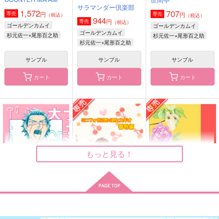
ント
バッブスニップ
バッブスニップ
サラマンダー倶楽部
おみそしる
1,572
707
円
専売
円
専売
（税込）
975
787
（税込）
円
円
944
（税込）
（税込）
円
専売
（税込）
1,572
ゴールデンカムイ
ゴールデンカムイ
円
（税込）
杉元佐一×尾形百之助
杉元佐一×尾形百之助
ゴールデンカムイ
杉元佐一×尾形百之助
杉元佐一×尾形百之助
杉元佐一×尾形百之助
杉元佐一×尾形百之助
サンプル
サンプル
サンプル
サンプル
サンプル
サンプル
作品詳細
作品詳細
作品詳細
カート
カート
カート
もっと見る！
クォーター
大ファンです！
Banded Hands
大ファンです！
ミニフォゼ12匹+1匹
クォーター
猫の書棚
Cis-ツィス-
Crescent
とスギオ番外編 いっ
Cis-ﾂｨｽ-