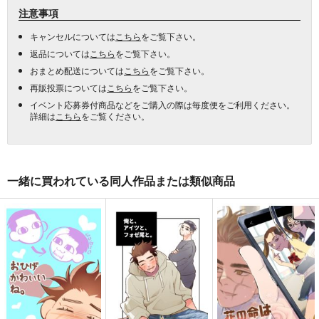
注意事項
キャンセルについては
こちら
をご覧下さい。
返品については
こちら
をご覧下さい。
おまとめ配送については
こちら
をご覧下さい。
再販投票については
こちら
をご覧下さい。
イベント応募券付商品などをご購入の際は毎度便をご利用ください。
詳細は
こちら
をご覧ください。
一緒に買われている同人作品または類似商品