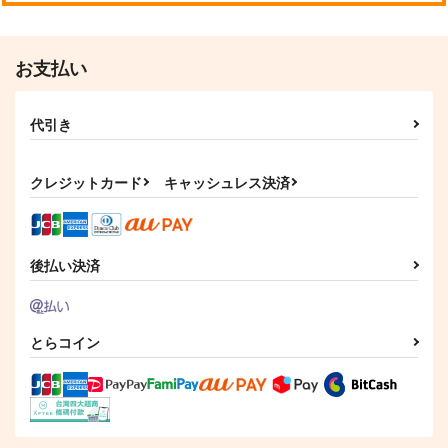
バッブスニップ
バッブスニップ
冬柿
サンプル
サンプル
787
975
円
円
専売
専売
（税込）
（税込）
1,498
円
専売
（税込）
ゴールデンカムイ
ゴールデンカムイ
作品詳細
作品詳細
お支払い
ゴールデンカムイ
杉元佐一×尾形百之助
杉元佐一×尾形百之助
杉元佐一×尾形百之助
代引き
サンプル
サンプル
サンプル
カート
カート
カート
クレジットカード
キャッシュレス決済
後払い決済
とらコイン
オリオンになろう