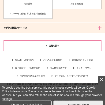
店頭受取
おまとめ配送
シーグラスの恋物語
君とつむぐ物語
千の庭
鳩時計
11,000円（税込）以上で送料当社負担
629
1,100
円
円
（税込）
（税込）
山姥切国広×山姥切長義
山姥切国広×山姥切長義
便利な機能/サービス
サンプル
サンプル
作品詳細
作品詳細
店舗を探す
WEBSITE利用規約
とらのあな会員規約
通信販売ポイント規約
電子書籍サービス利用規約
個人情報保護方針
クッキーポリシー
特定商取引法に基づく表示
なりすまし・いたずら注文について
For Overseas customer, now you can ship your purchases by using purchases agent
services “AOCS”! Click {more…} for more information …
more
To provide you the best service, this website uses cookies.See our Cookie
Policy to learn more.You must agree to the use of cookies to browse the
website, but you can also refuse the use of some cookies through your browser
settings.
c TORANOANA Inc, All Rights Reserved.
Check our Cookie Policy
Agree and close