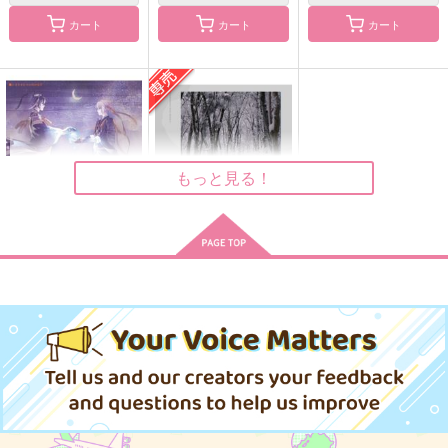
カート
カート
カート
掌の中の…（ペーパー
折れたくないならせい
おいしいおさんぽ-大
付）
ぜい生き延びろ
きなもちちか本丸編-
ロンノとカルス
プラリネ
QUBE STAR
935
787
1,100
円
円
円
（税込）
（税込）
（税込）
もっと見る！
三日月宗近
三日月宗近×山姥切国広
三日月宗近×山姥切国広
サンプル
サンプル
サンプル
作品詳細
作品詳細
作品詳細
掌の中の…（ペーパー
折れたくないならせい
付）
ぜい生き延びろ
ロンノとカルス
プラリネ
935
787
円
円
専売
（税込）
（税込）
刀剣乱舞
刀剣乱舞
三日月宗近×山姥切国広
三日月宗近×山姥切国広
サンプル
サンプル