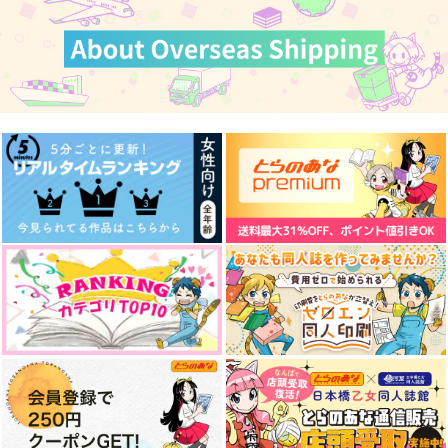
カート
カート
とある本丸のひと休み
大本丸新聞
再録集)本丸さんちの
2
ちいさな国広くん
みくちん本丸
QUBE STAR
ユウラク
944
円
（税込）
787
3,280
円
円
（税込）
三日月宗近
（税込）
三日月宗近
山姥切国広
サンプル
サンプル
サンプル
作品詳細
作品詳細
作品詳細