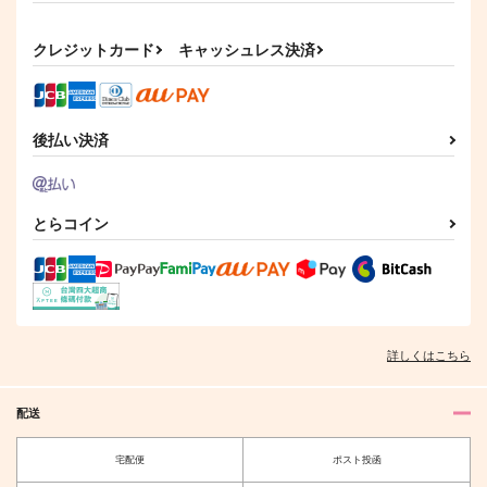
水族館本丸 伯仲ペン
本歌と上手にチェキを
本歌増殖中
ギン舎3
撮りたい国広くん
クレジットカード
キャッシュレス決済
太陽と月のかけら
空想ルミナスボック
PINK POWER
629
円
（税込）
ス
472
円
（税込）
山姥切国広×山姥切長義
582
円
山姥切国広×山姥切長義
（税込）
後払い決済
山姥切国広×山姥切長義
サンプル
サンプル
サンプル
とらコイン
作品詳細
作品詳細
作品詳細
詳しくはこちら
配送
宅配便
ポスト投函