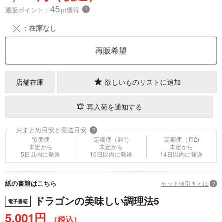
45
通販ポイント：
pt獲得
？
╳
：在庫なし
再販希望
店舗在庫
欲しいものリストに追加
再入荷を通知する
おまとめ目安と発送目安
?
毎度便
定期便（週1)
定期便（月2)
未定から
未定から
未定から
5日以内に発送
10日以内に発送
14日以内に発送
紙の書籍はこちら
セット値引きとは
?
ドラゴンの美味しい調理法5
電子書籍
5,001円
（税込）