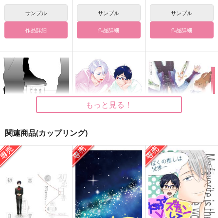
サンプル
サンプル
サンプル
作品詳細
作品詳細
作品詳細
もっと見る！
関連商品(カップリング)
About 10 Years Later
八ヶ月の自覚
Ever Lasting L
Abyss
EA
カツ丼マン's
150
1,642
2,463
円
円
円
（税込）
（税込）
（税込）
ヴィクトル×勝生勇利
ヴィクトル×勝生勇利
勝生勇利×ヴィクトル
サンプル
サンプル
サンプル