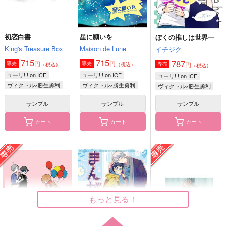
作品詳細
作品詳細
作品詳細
初恋白書
星に願いを
ぼくの推しは世界一
King's Treasure Box
Maison de Lune
イチジク
715
715
787
円
円
専売
専売
円
専売
（税込）
（税込）
（税込）
ユーリ!!! on ICE
ユーリ!!! on ICE
ユーリ!!! on ICE
ヴィクトル×勝生勇利
ヴィクトル×勝生勇利
ヴィクトル×勝生勇利
サンプル
サンプル
サンプル
カート
カート
カート
もっと見る！