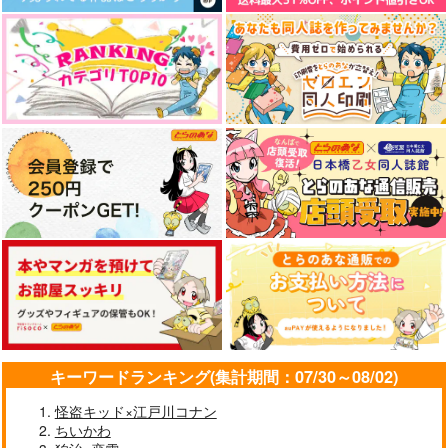
Gravity GPF Compil
colorful box
one day,
ation
わた
noisette＋
すずめのがっこう
787
865
円
専売
円
専売
（税込）
（税込）
4,872
円
専売
（税込）
ユーリ!!! on ICE
ユーリ!!! on ICE
ユーリ!!! on ICE
ヴィクトル×勝生勇利
ヴィクトル×勝生勇利
ヴィクトル×勝生勇利
サンプル
サンプル
サンプル
カート
カート
カート
キーワードランキング(集計期間：07/30～08/02)
怪盗キッド×江戸川コナン
ちいかわ