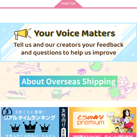
マッカチンとゆうえん
まんがつめ 2022-
Between Kisses and
ち
2026
Cries
コトノハ
とむぽん
Meteor
629
2,200
1,540
円
円
専売
円
専売
（税込）
（税込）
（税込）
ユーリ!!! on ICE
ユーリ!!! on ICE
ユーリ!!! on ICE
ヴィクトル×勝生勇利
ヴィクトル×勝生勇利
ヴィクトル×勝生勇利
サンプル
サンプル
サンプル
カート
カート
カート