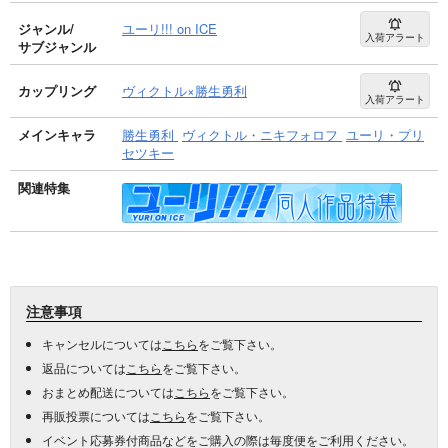
ジャンル/
ユーリ!!! on ICE
入荷アラート
サブジャンル
カップリング
ヴィクトル×勝生勇利
入荷アラート
メインキャラ
勝生勇利
ヴィクトル・ニキフォロフ
ユーリ・プリ
セツキー
関連特集
注意事項
キャンセルについては
こちら
をご覧下さい。
返品については
こちら
をご覧下さい。
おまとめ配送については
こちら
をご覧下さい。
再販投票については
こちら
をご覧下さい。
イベント応募券付商品などをご購入の際は毎度便をご利用ください。