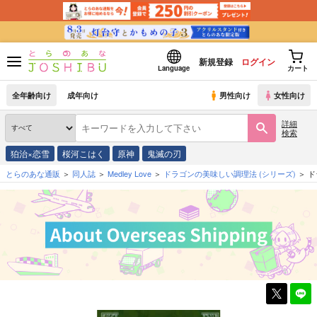
新規登録
ログイン
Language
カート
全年齢向け
成年向け
男性向け
女性向け
詳細
検索
狛治×恋雪
桜河こはく
原神
鬼滅の刃
とらのあな通販
同人誌
Medley Love
ドラゴンの美味しい調理法
(シリーズ)
ド