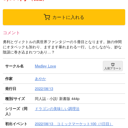
カートに入れる
コメント
勇利とヴィクトルの異世界ファンタジーの５冊目となります。旅の仲間
にオタベックも加わり、ますます暴れまわる一行。しかしながら、妙な
陰謀に巻き込まれつつあり…？
サークル名
Medley Love
入荷アラート
作家
あやか
発行日
2022/08/13
種別/サイズ
同人誌 - 小説/ 新書版 444p
シリーズ（同
ドラゴンの美味しい調理法
人）
初出イベント
2022/08/13 コミックマーケット100（1日目）