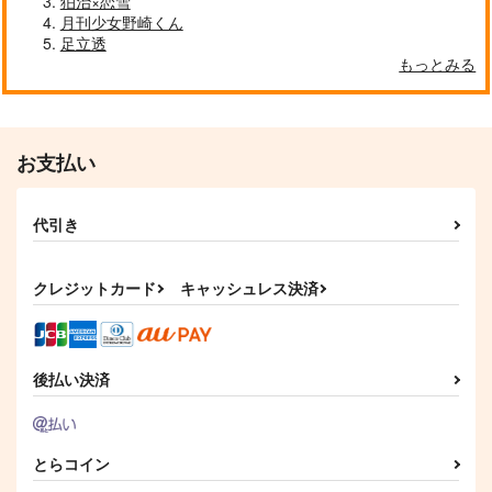
狛治×恋雪
月刊少女野崎くん
足立透
もっとみる
The Final Season, a
マッカチンとワークシ
nd then…
ョップ
Maison de Lune
コトノハ
2,357
472
円
円
専売
専売
（税込）
（税込）
お支払い
ユーリ!!! on ICE
ユーリ!!! on ICE
ヴィクトル×勝生勇利
ヴィクトル×勝生勇利
代引き
サンプル
サンプル
カート
カート
クレジットカード
キャッシュレス決済
後払い決済
とらコイン