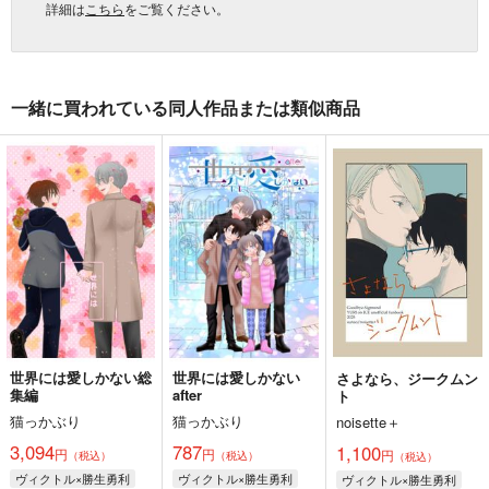
詳細は
こちら
をご覧ください。
一緒に買われている同人作品または類似商品
世界には愛しかない総
世界には愛しかない
さよなら、ジークムン
集編
after
ト
猫っかぶり
猫っかぶり
noisette＋
3,094
787
1,100
円
円
円
（税込）
（税込）
（税込）
ヴィクトル×勝生勇利
ヴィクトル×勝生勇利
ヴィクトル×勝生勇利