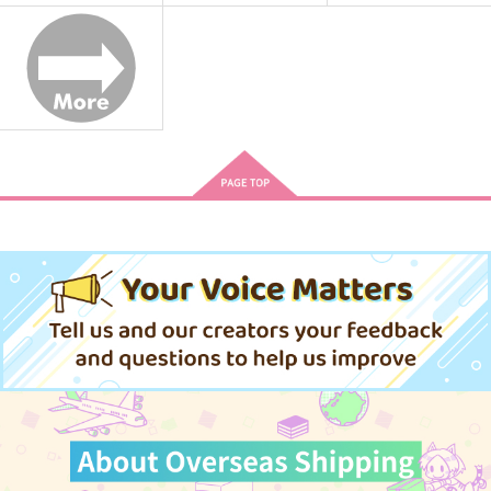
すくすく！
俺の炭治郎がふわふわ
あなたに近づく 満た
に！
される
すくすくひよこくら
1224
nmtk
ぶ
715
1,210
円
円
629
（税込）
（税込）
円
（税込）
煉獄杏寿郎×竈門炭治郎
煉獄杏寿郎×竈門炭治郎
煉獄杏寿郎×竈門炭治郎
サンプル
サンプル
サンプル
作品詳細
作品詳細
作品詳細