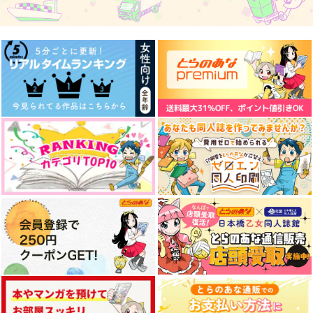
愛洋々！
オールハッピーエン
片想いとかけまして
ド！
みそ漬け
みそ漬け
biwanohi
3,144
715
円
円
（税込）
（税込）
787
円
（税込）
煉獄杏寿郎×竈門炭治郎
煉獄杏寿郎×竈門炭治郎
煉獄杏寿郎×竈門炭治郎
サンプル
サンプル
サンプル
作品詳細
作品詳細
作品詳細