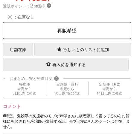
2
通販ポイント：
pt獲得
？
╳
：在庫なし
再販希望
店舗在庫
欲しいものリストに追加
再入荷を通知する
おまとめ目安と発送目安
?
毎度便
定期便（週1)
定期便（月2)
未定から
未定から
未定から
5日以内に発送
10日以内に発送
14日以内に発送
コメント
if時空。鬼殺隊の支援者のモブが煉獄さんに横恋慕して困ってるのをお館
様に相談された炭治郎が奮闘する話。モブ×煉獄さんのシーンは存在しま
せん。