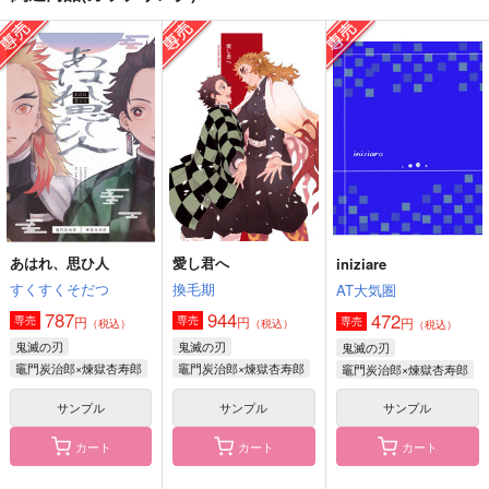
背伸びして初恋 高校
レッツプレイ！ vol.1
愛し君へ
生編
mememonon
換毛期
うさぎの耳
880
944
円
円
（税込）
（税込）
1,572
円
（税込）
煉獄杏寿郎×竈門炭治郎
竈門炭治郎×煉獄杏寿郎
煉獄杏寿郎×竈門炭治郎
サンプル
サンプル
サンプル
作品詳細
作品詳細
作品詳細
あはれ、思ひ人
愛し君へ
iniziare
すくすくそだつ
換毛期
AT大気圏
787
944
472
円
円
専売
専売
円
専売
（税込）
（税込）
（税込）
鬼滅の刃
鬼滅の刃
鬼滅の刃
竈門炭治郎×煉獄杏寿郎
竈門炭治郎×煉獄杏寿郎
竈門炭治郎×煉獄杏寿郎
サンプル
サンプル
サンプル
カート
カート
カート