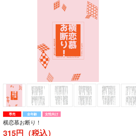
専売
全年齢
女性向け
横恋慕お断り！
315円（税込）