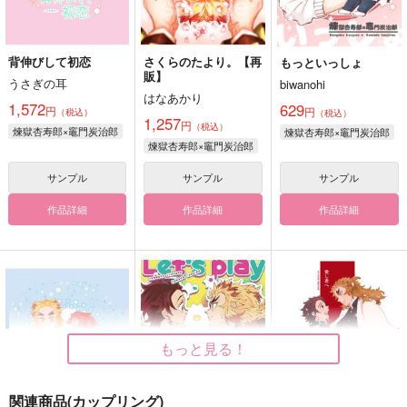
背伸びして初恋
さくらのたより。【再
もっといっしょ
販】
うさぎの耳
biwanohi
はなあかり
1,572
629
円
円
（税込）
（税込）
1,257
円
（税込）
煉獄杏寿郎×竈門炭治郎
煉獄杏寿郎×竈門炭治郎
煉獄杏寿郎×竈門炭治郎
サンプル
サンプル
サンプル
作品詳細
作品詳細
作品詳細
もっと見る！
関連商品(カップリング)