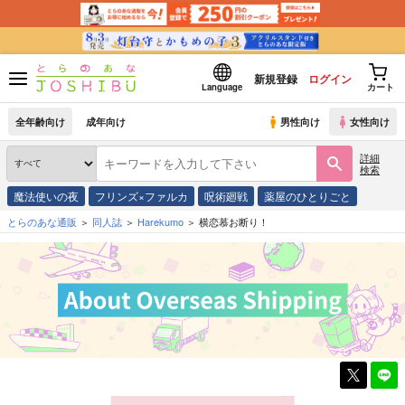
新規登録
ログイン
Language
カート
全年齢向け
成年向け
男性向け
女性向け
詳細
検索
魔法使いの夜
フリンズ×ファルカ
呪術廻戦
薬屋のひとりごと
とらのあな通販
同人誌
Harekumo
横恋慕お断り！