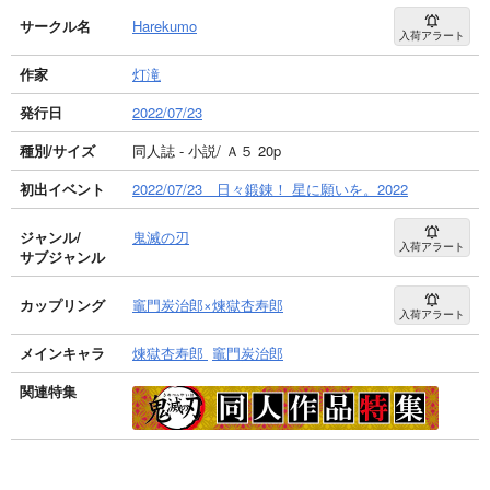
サークル名
Harekumo
入荷アラート
作家
灯滝
発行日
2022/07/23
種別/サイズ
同人誌 - 小説/ Ａ５ 20p
初出イベント
2022/07/23 日々鍛錬！ 星に願いを。2022
ジャンル/
鬼滅の刃
入荷アラート
サブジャンル
カップリング
竈門炭治郎×煉獄杏寿郎
入荷アラート
メインキャラ
煉獄杏寿郎
竈門炭治郎
関連特集