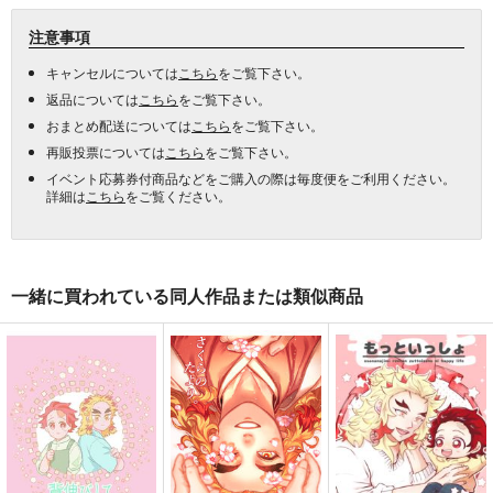
注意事項
キャンセルについては
こちら
をご覧下さい。
返品については
こちら
をご覧下さい。
おまとめ配送については
こちら
をご覧下さい。
再販投票については
こちら
をご覧下さい。
イベント応募券付商品などをご購入の際は毎度便をご利用ください。
詳細は
こちら
をご覧ください。
一緒に買われている同人作品または類似商品