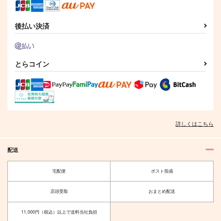
NO GINGER
ベイカー
EyO
629
1,572
944
円
円
円
（税込）
（税込）
（税込）
後払い決済
煉獄杏寿郎×竈門炭治郎
煉獄杏寿郎×竈門炭治郎
煉獄杏寿郎×竈門炭治郎
サンプル
サンプル
サンプル
とらコイン
作品詳細
作品詳細
作品詳細
詳しくはこちら
配送
宅配便
ポスト投函
店頭受取
おまとめ配送
甘雨
囚われたのは
ゴリラがぼっち
nmtk
11,000円（税込）以上で送料当社負担