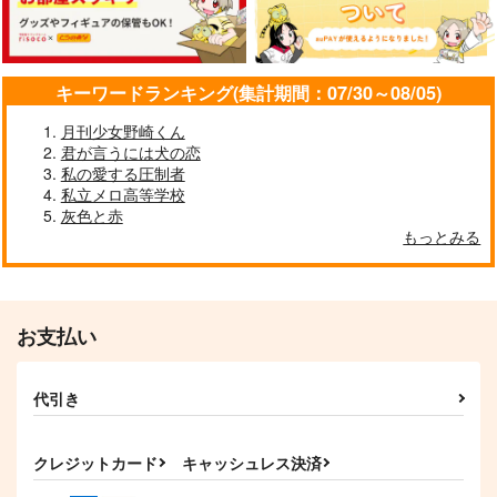
恋譚色彩
出張！アソートメント
あなたとともに
junk
うたげや
なるようにしかならな
い
2,672
1,572
円
円
（税込）
（税込）
550
煉獄杏寿郎×竈門炭治郎
煉獄杏寿郎×竈門炭治郎
円
キーワードランキング(集計期間：07/30～08/05)
（税込）
煉獄杏寿郎×竈門炭治郎
月刊少女野崎くん
君が言うには犬の恋
サンプル
サンプル
サンプル
私の愛する圧制者
作品詳細
作品詳細
作品詳細
私立メロ高等学校
灰色と赤
もっとみる
お支払い
代引き
クレジットカード
キャッシュレス決済
融点
rntnグラフィティ2
黒白4