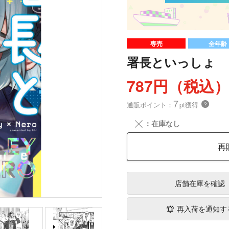
専売
全年齢
署長といっしょ
787円（税込
7
通販ポイント：
pt獲得
？
╳
：在庫なし
再
店舗在庫
を確認
再入荷を通知す