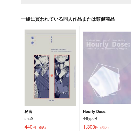
一緒に買われている同人作品または類似商品
秘密
Hourly Dose:
sha9
44typeR
440
1,300
円
円
（税込）
（税込）