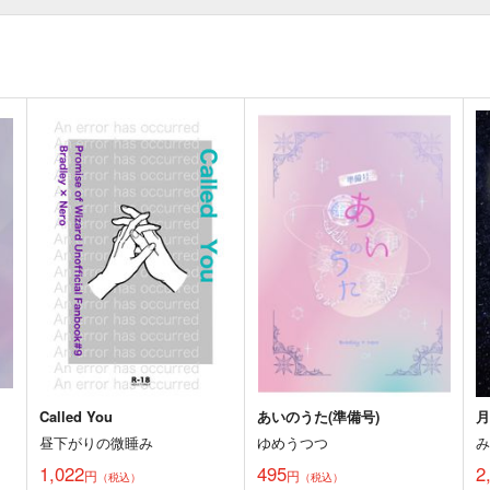
Called You
あいのうた(準備号)
昼下がりの微睡み
ゆめうつつ
1,022
495
2
円
円
（税込）
（税込）