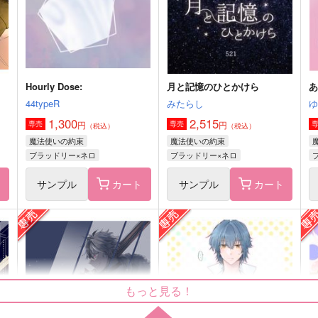
ブラッドリー×ネロ
ブラッドリー×ネロ
サンプル
作品詳細
サンプル
作品詳細
Hourly Dose:
月と記憶のひとかけら
あ
44typeR
みたらし
1,300
2,515
円
円
専売
専売
（税込）
（税込）
魔法使いの約束
魔法使いの約束
ブラッドリー×ネロ
ブラッドリー×ネロ
ト
サンプル
カート
サンプル
カート
恋はタッタララ
噂の真相
C
abloom
亜細亜の純情
もっと見る！
787
1,144
1
円
円
（税込）
（税込）
ブラッドリー
オーエン×カイン