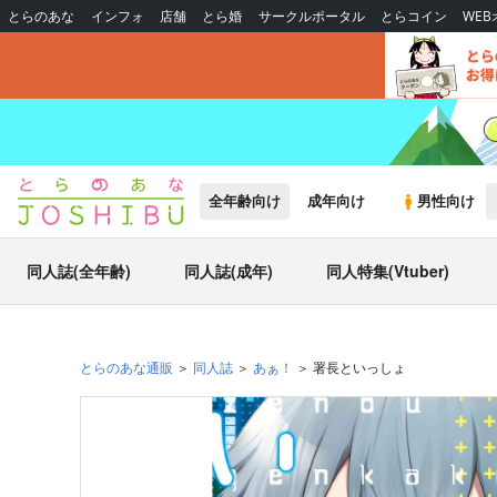
とらのあな
インフォ
店舗
とら婚
サークルポータル
とらコイン
WE
全年齢向け
成年向け
男性向け
同人誌(全年齢)
同人誌(成年)
同人特集(Vtuber)
とらのあな通販
同人誌
あぁ！
署長といっしょ