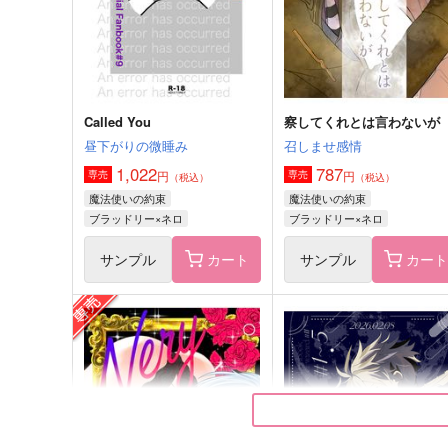
ブラッドリー×ネロ
ブラッドリー×ネロ
サンプル
作品詳細
サンプル
作品詳細
Called You
察してくれとは言わないが
昼下がりの微睡み
召しませ感情
1,022
787
円
円
専売
専売
（税込）
（税込）
魔法使いの約束
魔法使いの約束
ブラッドリー×ネロ
ブラッドリー×ネロ
サンプル
カート
サンプル
カー
オーガニックパンツの約束
TIME FLYER
にほんあし
Rabi
700
629
円
円
（税込）
（税込）
ブラッドリー×ネロ
ブラッドリー×ネロ