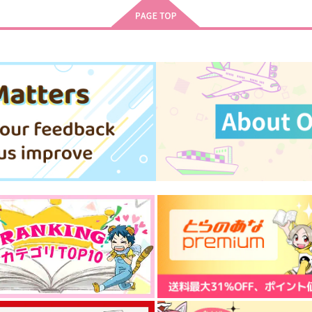
サンプル
作品詳細
サンプル
作品詳細
astrolabe/ne
ネロさんのポケット
salt
salt
4
2,200
472
円
円
専売
専売
（税込）
（税込）
魔法使いの約束
魔法使いの約束
ブラッドリー×ネロ
ブラッドリー×ネロ
ト
サンプル
カート
サンプル
カート