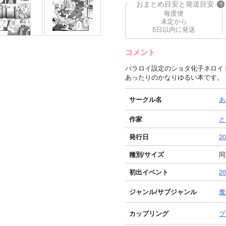
おまとめ目安と発送目安
?
毎度便
未定から
5日以内に発送
コメント
パラロイ設定のショタ化子ネロイ
あったりのかなりゆるい本です。
サークル名
あ
作家
と
発行日
20
種別/サイズ
同
初出イベント
2
ジャンル/
サブジャンル
魔
カップリング
ブ