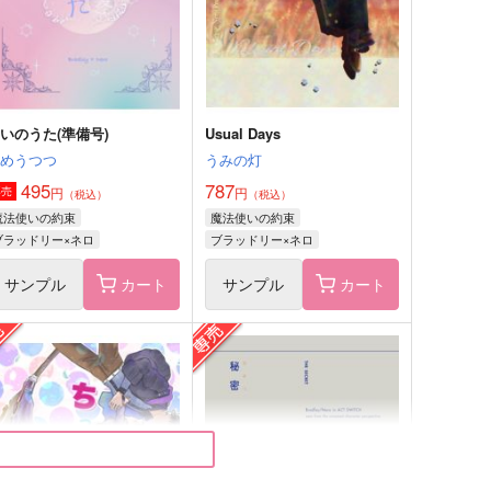
ブラッドリー×ネロ
ブラッドリー×ネロ
サンプル
作品詳細
サンプル
作品詳細
いのうた(準備号)
Usual Days
ゆめうつつ
うみの灯
495
787
円
円
専売
（税込）
（税込）
魔法使いの約束
魔法使いの約束
ブラッドリー×ネロ
ブラッドリー×ネロ
サンプル
カート
サンプル
カート
UTE8/9
KissKissKiss!
ぐふぐふ
TEIEN
,430
472
円
円
（税込）
（税込）
ネロ×ファウスト
ネロ×真木晶♀