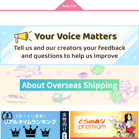
友達ってなんだっ
星に境界
リピート(A)
け！？
marcato
えとせとらとら
灯台守
1,100
787
円
円
（税込）
（税込）
715
円
（税込）
オールキャラ
ディルック×ガイア
ヴァッシュ×ウルフウッド
サンプル
サンプル
サンプル
作品詳細
作品詳細
作品詳細
ドリームバード
メランコリック・ダイ
ツキノホコラ