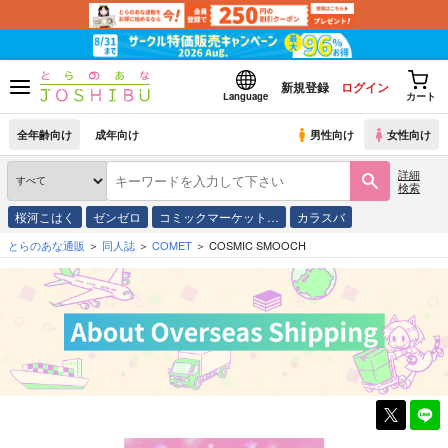
新規登録
ログイン
Language
カート
全年齢向け
成年向け
男性向け
女性向け
詳細
検索
桜河こはく
ゼンゼロ
コミックマーケット…
カラスバ
とらのあな通販
同人誌
COMET
COSMIC SMOOCH