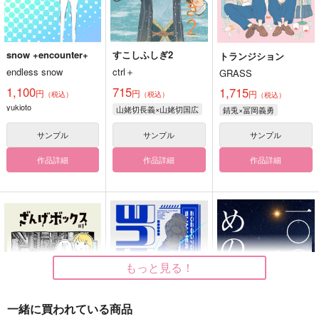
snow +encounter+
すこしふしぎ2
トランジション
endless snow
ctrl＋
GRASS
1,100
715
1,715
円
円
円
（税込）
（税込）
（税込）
yukioto
山姥切長義×山姥切国広
錆兎×冨岡義勇
サンプル
サンプル
サンプル
作品詳細
作品詳細
作品詳細
もっと見る！
一緒に買われている商品