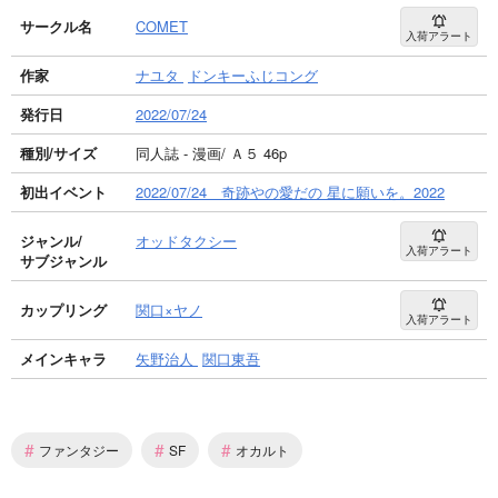
サークル名
COMET
入荷アラート
作家
ナユタ
ドンキーふじコング
発行日
2022/07/24
種別/サイズ
同人誌 - 漫画/ Ａ５ 46p
初出イベント
2022/07/24 奇跡やの愛だの 星に願いを。2022
ジャンル/
オッドタクシー
入荷アラート
サブジャンル
カップリング
関口×ヤノ
入荷アラート
メインキャラ
矢野治人
関口東吾
#
#
#
ファンタジー
SF
オカルト