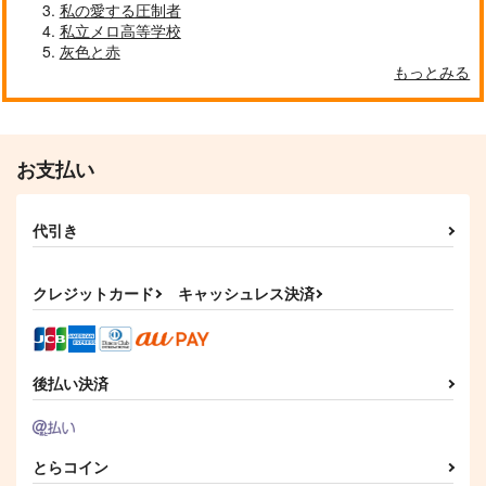
私の愛する圧制者
ド
220
787
円
円
（税込）
（税込）
私立メロ高等学校
472
クラウス×スティーブン
ルード×レノ
灰色と赤
円
（税込）
もっとみる
サンプル
サンプル
サンプル
作品詳細
作品詳細
作品詳細
お支払い
代引き
クレジットカード
キャッシュレス決済
後払い決済
BAD BEAT
[2608]アナイクス ア
[2608]ファルカ アクス
クスタ
タ
crazy region
みり屋
みり屋
とらコイン
2,144
円
（税込）