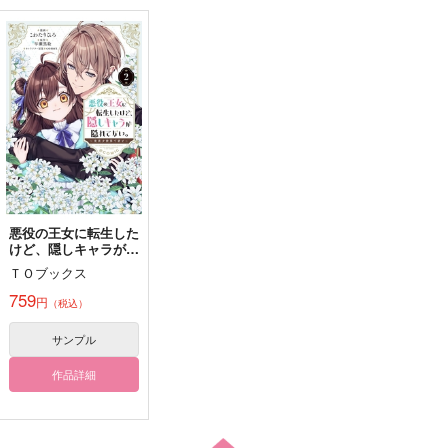
ざんげボックス#1
DROGUE
一〇〇万回めのエレン
ざんげボックス
どっかん
ぐげがぼ
1,100
1,572
330
円
円
円
（税込）
（税込）
（税込）
爆豪勝己×緑谷出久
リヴァイ×エレン
サンプル
サンプル
サンプル
作品詳細
作品詳細
作品詳細
悪役の王女に転生した
けど、隠しキャラが隠
れてない。～光差す世
ＴＯブックス
界で君と～
@COMIC 第2巻
759
円
（税込）
サンプル
作品詳細