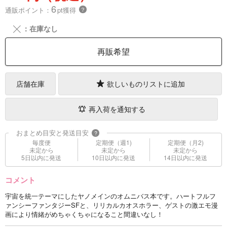
6
通販ポイント：
pt獲得
？
╳
：在庫なし
再販希望
店舗在庫
欲しいものリストに追加
再入荷を通知する
おまとめ目安と発送目安
?
毎度便
定期便（週1)
定期便（月2)
未定から
未定から
未定から
5日以内に発送
10日以内に発送
14日以内に発送
コメント
宇宙を統一テーマにしたヤノメインのオムニバス本です。ハートフルフ
ァンシーファンタジーSFと、リリカルカオスホラー、ゲストの激エモ漫
画により情緒がめちゃくちゃになること間違いなし！