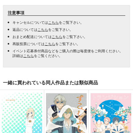
注意事項
キャンセルについては
こちら
をご覧下さい。
返品については
こちら
をご覧下さい。
おまとめ配送については
こちら
をご覧下さい。
再販投票については
こちら
をご覧下さい。
イベント応募券付商品などをご購入の際は毎度便をご利用ください。
詳細は
こちら
をご覧ください。
一緒に買われている同人作品または類似商品