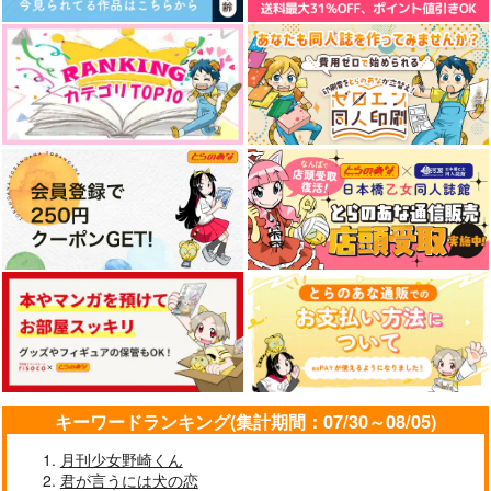
バー 永田礼路短編集
ARTWORK～
子熊星団
２
2023Summer
永田医院午前０時
ツキノホコラ
1,100
円
（税込）
1,572
2,044
円
円
（税込）
（税込）
ヴァシリ×尾形百之助
ビリー
サンプル
サンプル
サンプル
作品詳細
作品詳細
作品詳細
キーワードランキング(集計期間：07/30～08/05)
日本昔話
TWENTY FOUR VII
クリアファイル
月刊少女野崎くん
君が言うには犬の恋
AIR WALKS
L10
スナネコシンドバッ