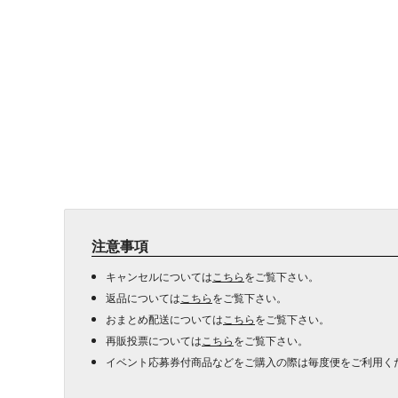
注意事項
キャンセルについては
こちら
をご覧下さい。
返品については
こちら
をご覧下さい。
おまとめ配送については
こちら
をご覧下さい。
再販投票については
こちら
をご覧下さい。
イベント応募券付商品などをご購入の際は毎度便をご利用く