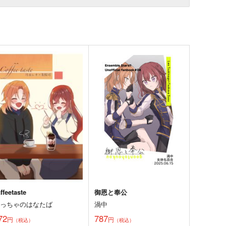
ffeetaste
御恩と奉公
まっちゃのはなたば
渦中
72
787
円
円
（税込）
（税込）