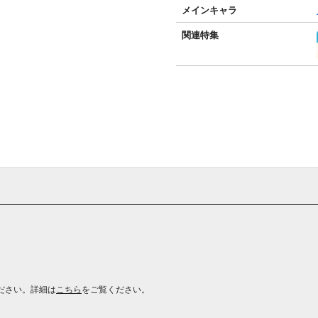
メインキャラ
関連特集
ださい。詳細は
こちら
をご覧ください。