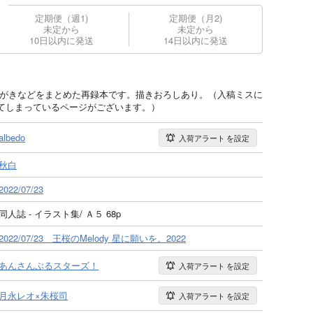
定期便（週1)
定期便（月2)
未定から
未定から
10日以内に発送
14日以内に発送
ebらくがきなどをまとめた再録本です。描きおろしあり。（入稿ミスに
てしまっているページがございます。）
albedo
入荷アラート
を設定
秋白
2022/07/23
同人誌 - イラスト集/ Ａ５ 68p
2022/07/23 王桜のMelody 星に願いを。2022
あんさんぶるスターズ！
入荷アラート
を設定
月永レオ×朱桜司
入荷アラート
を設定