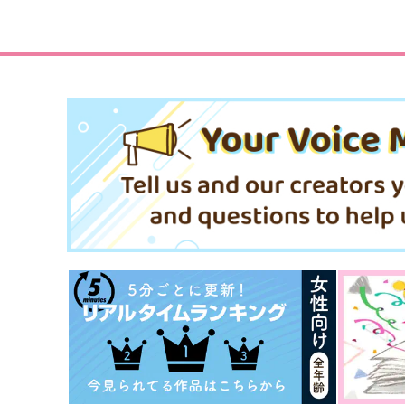
サンプル
作品詳細
サンプル
作品詳細
先輩はアイドル
司のぬい活Diary
渦中
まっちゃのはなたば
787
787
円
円
専売
専売
（税込）
（税込）
あんさんぶるスターズ！
あんさんぶるスターズ！
月永レオ×朱桜司
月永レオ×朱桜司
サンプル
カート
サンプル
カー
告白
湯の花組曲
miso soup
とりのこばこ
707
330
円
円
（税込）
（税込）
月永レオ×瀬名泉
月永レオ×鳴上嵐