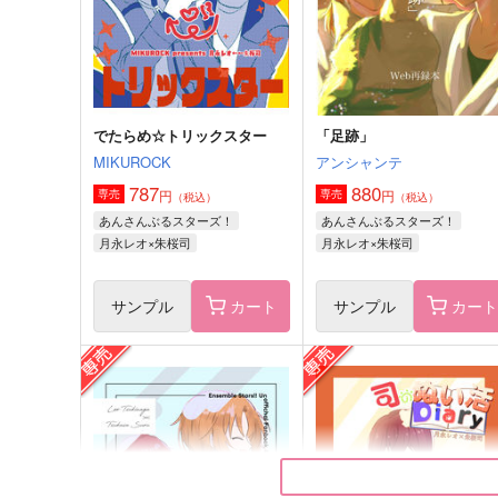
月永レオ×朱桜司
月永レオ×朱桜司
サンプル
作品詳細
サンプル
作品詳細
でたらめ☆トリックスター
「足跡」
MIKUROCK
アンシャンテ
787
880
円
円
専売
専売
（税込）
（税込）
あんさんぶるスターズ！
あんさんぶるスターズ！
月永レオ×朱桜司
月永レオ×朱桜司
サンプル
カート
サンプル
カー
KINGS FREQUENCY
Cherish Collection
散らかるベビー
#NF402
3,457
715
円
円
（税込）
（税込）
月永レオ×朱桜司
月永レオ×朱桜司