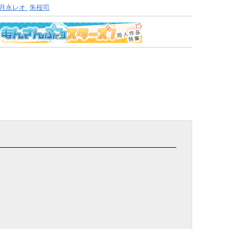
月永レオ
朱桜司