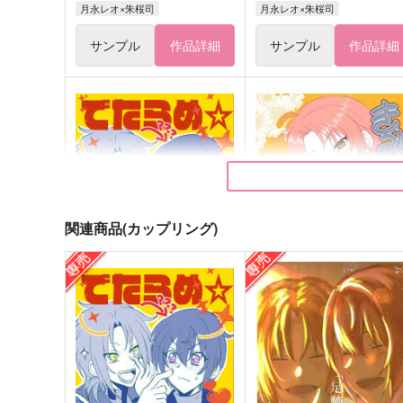
月永レオ×朱桜司
月永レオ×朱桜司
サンプル
作品詳細
サンプル
作品詳細
関連商品(カップリング)
でたらめ☆トリックスター
きみ攻略マニュアル
MIKUROCK
MIKUROCK
787
787
円
円
（税込）
（税込）