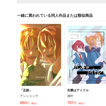
一緒に買われている同人作品または類似商品
「足跡」
先輩はアイドル
アンシャンテ
渦中
880
787
円
円
（税込）
（税込）