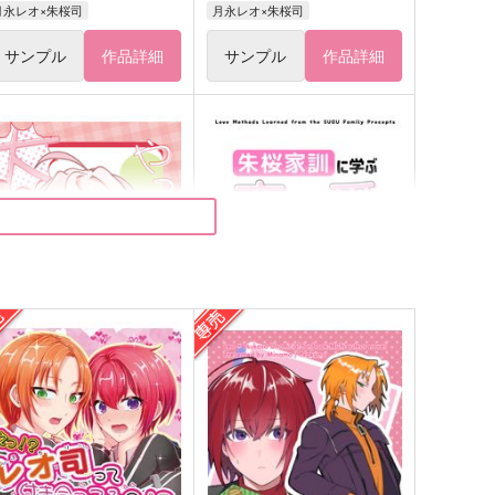
月永レオ×朱桜司
月永レオ×朱桜司
サンプル
作品詳細
サンプル
作品詳細
やっぱり大嫌い
朱桜家訓に学ぶ恋愛メソッド
黄金リンゴ農場
アップルポップ
29
858
円
円
（税込）
（税込）