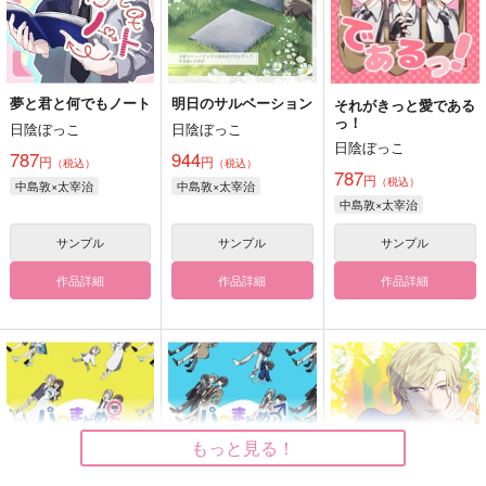
夢と君と何でもノート
明日のサルベーション
それがきっと愛である
っ！
日陰ぼっこ
日陰ぼっこ
日陰ぼっこ
787
944
円
円
（税込）
（税込）
787
円
（税込）
中島敦×太宰治
中島敦×太宰治
中島敦×太宰治
サンプル
サンプル
サンプル
作品詳細
作品詳細
作品詳細
もっと見る！