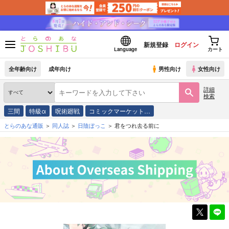
新規登録
ログイン
Language
カート
全年齢向け
成年向け
男性向け
女性向け
詳細
検索
三間
特級α
呪術廻戦
コミックマーケット…
とらのあな通販
同人誌
日陰ぼっこ
君をつれ去る前に