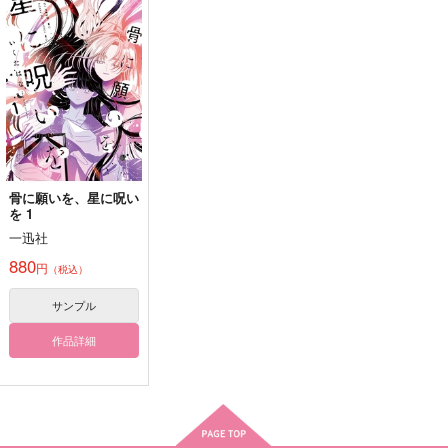
ライトブルーの証明
クレイジー ビ サイ
くらっしゅ あまあま
ープ
monolog
PINK POWER
ダー
海外套
Love is ok！
コビトノユメ
1,572
315
東北事変
円
円
（税込）
（税込）
2,044
944
770
円
専売
円
専売
（税込）
円
（税込）
（税込）
755
ジェイド×フロイド
山姥切国広×山姥切長義
円
専売
（税込）
その他
東堂尽八
その他
その他
フロイド×ジェイド
フロイド×ジェイド
サンプル
サンプル
サンプル
フロイド×ジェイド
作品詳細
作品詳細
作品詳細
サンプル
サンプル
サンプル
カート
カート
カート
骨に願いを、星に呪い
を 1
一迅社
880
円
（税込）
サンプル
作品詳細
星に願いを
星の涙に願いを込めて
星降る夜に願いを
Maison de Lune
@ガレット
日々、ねこぐらし。