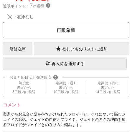
7
通販ポイント：
pt獲得
？
╳
：在庫なし
再販希望
店舗在庫
欲しいものリストに追加
再入荷を通知する
おまとめ目安と発送目安
?
毎度便
定期便（週1)
定期便（月2)
未定から
未定から
未定から
5日以内に発送
10日以内に発送
14日以内に発送
コメント
実家からお見合い話を持ちかけられたフロイドと、それについて悩むジ
ェイドのお話。ジェイドの自信とプライド、ジェイドの強さの理由を知
るフロイドがジェイドとの在り方に悩みます。