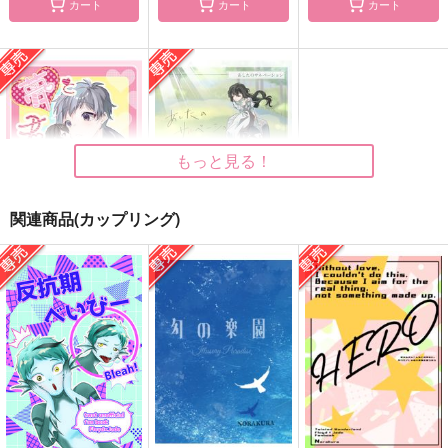
カート
カート
カート
キセキに願いを
キラキラふたつ
hang out
fksm.//
お大事にどうぞ
性癖の闇鍋
787
1,430
787
円
円
円
（税込）
（税込）
（税込）
丹恒×星
フロイド×ジェイド
ジェイド×フロイド
もっと見る！
サンプル
サンプル
サンプル
作品詳細
作品詳細
作品詳細
関連商品(カップリング)
夢と君と何でもノート
明日のサルベーション
日陰ぼっこ
日陰ぼっこ
787
944
円
円
専売
専売
（税込）
（税込）
文豪ストレイドッグス
文豪ストレイドッグス
中島敦×太宰治
中島敦×太宰治
サンプル
サンプル
カート
カート