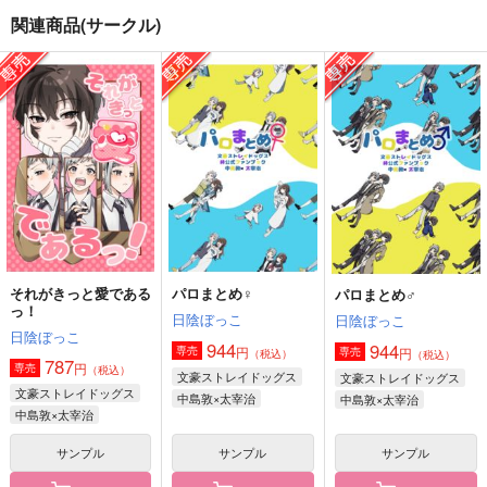
関連商品(サークル)
パロまとめ♀
パロまとめ♂
ずっと、ただの、友だ
ち
日陰ぼっこ
日陰ぼっこ
ZiGZAG
944
944
円
円
（税込）
（税込）
787
円
（税込）
中島敦×太宰治
中島敦×太宰治
ルーク×ヴィル
サンプル
サンプル
サンプル
作品詳細
作品詳細
作品詳細
それがきっと愛である
パロまとめ♀
パロまとめ♂
っ！
日陰ぼっこ
日陰ぼっこ
日陰ぼっこ
944
944
円
専売
円
専売
（税込）
（税込）
787
円
専売
（税込）
文豪ストレイドッグス
文豪ストレイドッグス
文豪ストレイドッグス
中島敦×太宰治
中島敦×太宰治
中島敦×太宰治
サンプル
サンプル
サンプル