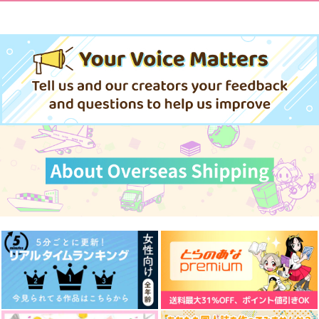
世界の中心は決まって
記憶
キラキラふたつ
715
1,430
600
円
円
いる
円
（税込）
（税込）
（税込）
のらりくらり
お大事にどうぞ
ヴィクトル×勝生勇利
千×百
のらりくらり
山田利吉×土井半助
660
1,430
円
専売
円
専売
（税込）
（税込）
770
円
専売
（税込）
サンプル
サンプル
サンプル
その他
その他
その他
フロイド×ジェイド
フロイド×ジェイド
作品詳細
作品詳細
作品詳細
フロイド×ジェイド
サンプル
サンプル
サンプル
カート
カート
カート
なぎなた 特別号
星に願いを
★願い星★
がちょうさんマジッ
ク！
1,100
円
（税込）