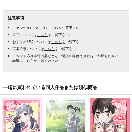
注意事項
キャンセルについては
こちら
をご覧下さい。
返品については
こちら
をご覧下さい。
おまとめ配送については
こちら
をご覧下さい。
再販投票については
こちら
をご覧下さい。
イベント応募券付商品などをご購入の際は毎度便をご利用ください。
詳細は
こちら
をご覧ください。
一緒に買われている同人作品または類似商品