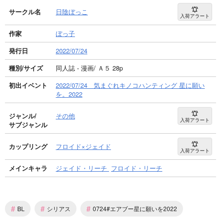
サークル名
日陰ぼっこ
入荷アラート
作家
ぼっ子
発行日
2022/07/24
種別/サイズ
同人誌 - 漫画/ Ａ５ 28p
初出イベント
2022/07/24 気まぐれキノコハンティング 星に願い
を。2022
ジャンル/
その他
入荷アラート
サブジャンル
カップリング
フロイド×ジェイド
入荷アラート
メインキャラ
ジェイド・リーチ
フロイド・リーチ
#
#
#
BL
シリアス
0724#エアブー星に願いを2022