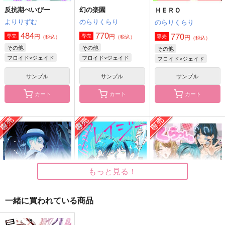
反抗期べいびー
幻の楽園
ＨＥＲＯ
その瞳に映る色
君にまつわる愛の話
君に、青い星の冠を
よりりずむ
のらりくらり
のらりくらり
性癖の闇鍋
白紙のメモ帖
よもやま文庫
484
770
770
円
円
専売
専売
円
専売
（税込）
（税込）
（税込）
1,572
2,200
944
円
円
円
（税込）
（税込）
（税込）
その他
その他
その他
ぐだ子
フロイド×ジェイド
フィガロ×ファウスト
フロイド×ジェイド
フロイド×ジェイド
フロイド×ジェイド
サンプル
サンプル
サンプル
サンプル
サンプル
サンプル
作品詳細
作品詳細
作品詳細
カート
カート
カート
もっと見る！
一緒に買われている商品
東巻概念マスキングテ
monolog
鳩星に願いをキス