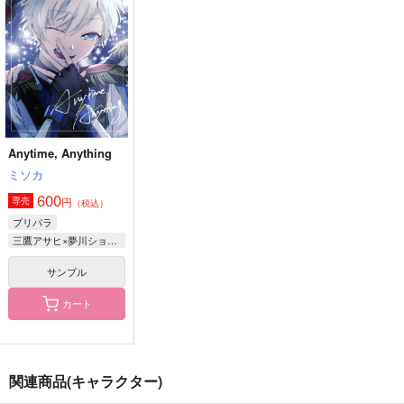
SNBK
絡め亭
デルタ
944
1,257
円
円
（税込）
（税込）
315
円
（税込）
スタンリー×Dr.XENO
スタンリー×Dr.XENO
スタンリー×Dr.XENO
サンプル
サンプル
サンプル
作品詳細
作品詳細
作品詳細
Anytime, Anything
ミソカ
600
円
専売
（税込）
プリパラ
三鷹アサヒ×夢川ショウゴ×高瀬コヨイ
サンプル
カート
さいろく。
WANTED
SNOW SNOW MERR
関連商品(キャラクター)
Y
cardboard.
ポップコーン戦隊