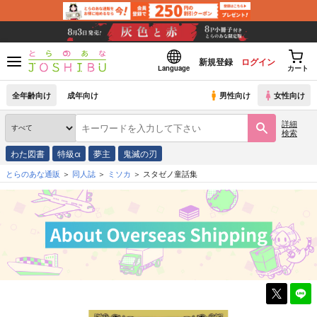
新規登録
ログイン
Language
カート
全年齢向け
成年向け
男性向け
女性向け
詳細
検索
わた図書
特級α
夢主
鬼滅の刃
とらのあな通販
同人誌
ミソカ
スタゼノ童話集