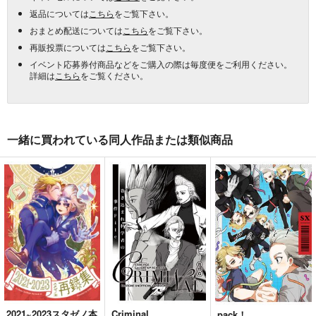
返品については
こちら
をご覧下さい。
おまとめ配送については
こちら
をご覧下さい。
再販投票については
こちら
をご覧下さい。
イベント応募券付商品などをご購入の際は毎度便をご利用ください。
詳細は
こちら
をご覧ください。
一緒に買われている同人作品または類似商品
2021~2023スタゼノ本
Criminal
pack！