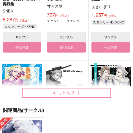
再録集
甘もの屋
あきにぎり
SNBK
707
1,257
円
円
（税込）
（税込）
6,287
円
（税込）
スタンリー・スナイダー
スタンリー×Dr.XENO
スタンリー×Dr.XENO
サンプル
サンプル
サンプル
作品詳細
作品詳細
作品詳細
もっと見る！
関連商品(サークル)
君の○○を教えて
NEAR side story: WI
201607SUMMER
SE