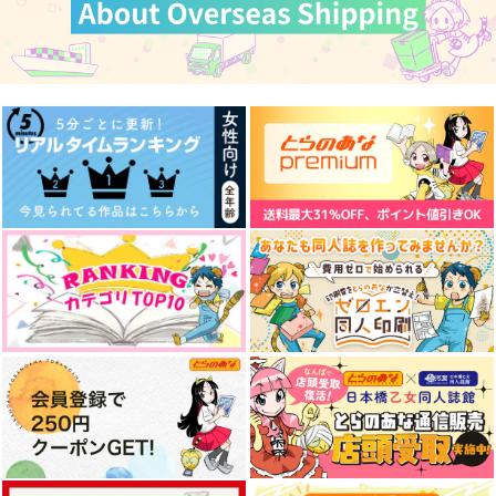
スタンリー×Dr.XENO
スタンリー×Dr.XENO
スタンリー×Dr.XENO
サンプル
サンプル
サンプル
作品詳細
作品詳細
作品詳細
Anytime, Anything
ハローどこかの宇宙よ
Altitude 高度
り
ミソカ
デルタ
なるべく禁酒
600
787
円
円
（税込）
（税込）
1,100
円
（税込）
三鷹アサヒ×夢川ショウゴ×高瀬コヨイ
スタンリー×Dr.XENO
Dr.XENO×スタンリー