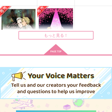
1,147
円
（税込）
スタンリー×Dr.XENO
スタンリー×Dr.XENO
スタンリー×Dr.XENO
サンプル
サンプル
サンプル
作品詳細
作品詳細
作品詳細
もっと見る！
BLACK ODETTE
さいろく。
べらぼうにおはよ
cardboard.
う！！
1,257
円
専売
（税込）
472
円
Dr.STONE
専売
（税込）
スタンリー×Dr.XENO
Dr.STONE
スタンリー×ゼノ
二人がここにいる軌跡
終末、なにする？
僕の年下ボーイフレン
ド
デルタ
夕べの
サンプル
サンプル
一過性
629
1,179
円
円
（税込）
（税込）
カート
カート
457
円
（税込）