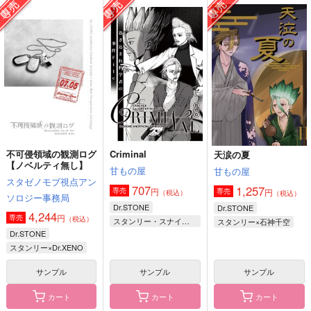
健康的宇宙。
1,257
1,100
円
円
（税込）
（税込）
629
円
（税込）
スタンリー×Dr.XENO
スタンリー×ゼノ
スタンリー×Dr.XENO
サンプル
サンプル
サンプル
作品詳細
作品詳細
作品詳細
不可侵領域の観測ログ
Criminal
天涙の夏
【ノベルティ無し】
甘もの屋
甘もの屋
スタゼノモブ視点アン
707
1,257
円
専売
円
専売
（税込）
（税込）
ソロジー事務局
Dr.STONE
Dr.STONE
4,244
円
専売
（税込）
スタンリー・スナイダー
スタンリー×石神千空
Dr.STONE
石神千空
スタンリー×Dr.XENO
ゼノ・ヒューストン・ウィングフィールド
アウローラの手に触れ
アニンリー
愛だけが憶えてる
サンプル
サンプル
サンプル
る
はいてない
３９．
カート
カート
カート
夕べの
787
1,144
円
円
（税込）
（税込）