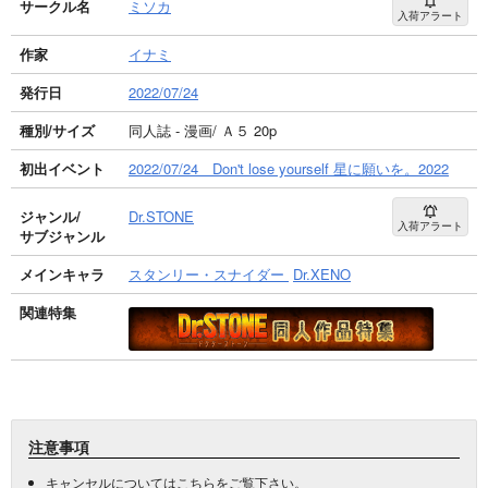
サークル名
ミソカ
入荷アラート
作家
イナミ
発行日
2022/07/24
種別/サイズ
同人誌 - 漫画/ Ａ５ 20p
初出イベント
2022/07/24 Don't lose yourself 星に願いを。2022
ジャンル/
Dr.STONE
入荷アラート
サブジャンル
メインキャラ
スタンリー・スナイダー
Dr.XENO
関連特集
注意事項
キャンセルについては
こちら
をご覧下さい。