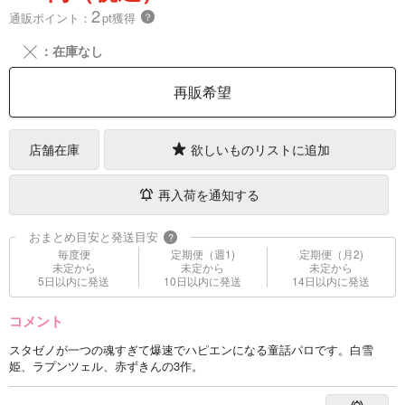
2
通販ポイント：
pt獲得
？
╳
：在庫なし
再販希望
店舗在庫
欲しいものリストに追加
再入荷を通知する
おまとめ目安と発送目安
?
毎度便
定期便（週1)
定期便（月2)
未定から
未定から
未定から
5日以内に発送
10日以内に発送
14日以内に発送
コメント
スタゼノが一つの魂すぎて爆速でハピエンになる童話パロです。白雪
姫、ラプンツェル、赤ずきんの3作。