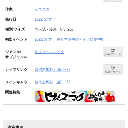
作家
んでこの
発行日
2022/07/31
種別/サイズ
同人誌 - 漫画/ Ａ５ 20p
初出イベント
2022/07/31 俺サマ意中のアイツに夢中8
ジャンル/
ヒプノシスマイク
入荷アラート
サブジャンル
カップリング
碧棺左馬刻×山田一郎
入荷アラート
メインキャラ
碧棺左馬刻
山田一郎
関連特集
注意事項