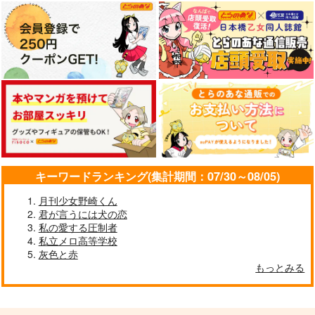
1,430
円
専売
（税込）
ヒプノシスマイク
ヒプノシスマイク
ヒプノシスマイク
碧棺左馬刻×山田一郎
サンプル
サンプル
サンプル
碧棺左馬刻×山田一郎
碧棺左馬刻×山田一郎
作品詳細
作品詳細
作品詳細
サンプル
サンプル
サンプル
カート
カート
カート
キーワードランキング(集計期間：07/30～08/05)
月刊少女野崎くん
君が言うには犬の恋
私の愛する圧制者
ぬいちゃんのとあるい
ぬいちゃん小説短編集
私立メロ高等学校
ちにち
いぬCafe
灰色と赤
二十日。
もっとみる
787
君とのキョリを近づけ
魔王一郎の前に盗賊が
円
失星
（税込）
315
たい
現れた
円
（税込）
山田一郎×碧棺左馬刻
ガラパゴス諸島
山田一郎×碧棺左馬刻
最初で最後
最初で最後
787
円
専売
（税込）