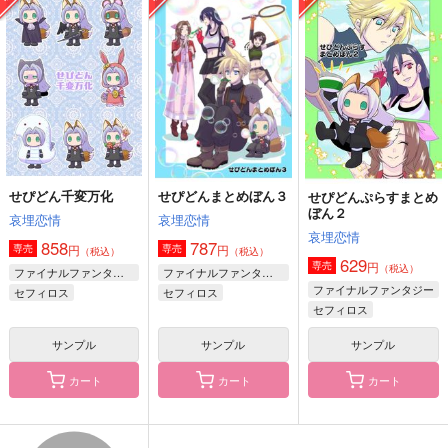
せぴどん千変万化
フロムチルドレン
NuiFE IS NOT FAIR
哀埋恋情
ケロケロ
ももんまんじ
858
2,357
990
円
円
円
（税込）
（税込）
（税込）
セフィロス
碧棺左馬刻×山田一郎
碧棺左馬刻×山田一郎
サンプル
サンプル
サンプル
作品詳細
作品詳細
作品詳細
せぴどん千変万化
せぴどんまとめぼん３
せぴどんぷらすまとめ
ぼん２
哀埋恋情
哀埋恋情
哀埋恋情
858
787
円
円
専売
専売
（税込）
（税込）
629
円
専売
（税込）
ファイナルファンタジー
ファイナルファンタジー
ファイナルファンタジー
セフィロス
セフィロス
セフィロス
クラウド・ストライフ
クラウド・ストライフ
サンプル
サンプル
サンプル
カート
カート
カート
あの夢の続き
アイワナビーア
ラストコール
lf@hk
グルドカッツェ
クロニック