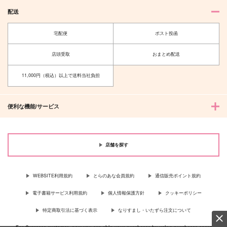
715
1,100
円
専売
円
専売
（税込）
（税込）
ヒプノシスマイク
配送
ヒプノシスマイク
ヒプノシスマイク
碧棺左馬刻×山田一郎
碧棺左馬刻×山田一郎
碧棺左馬刻×山田一郎
宅配便
ポスト投函
サンプル
サンプル
サンプル
店頭受取
おまとめ配送
カート
カート
カート
11,000円（税込）以上で送料当社負担
便利な機能/サービス
店舗を探す
WEBSITE利用規約
とらのあな会員規約
通信販売ポイント規約
電子書籍サービス利用規約
個人情報保護方針
クッキーポリシー
特定商取引法に基づく表示
なりすまし・いたずら注文について