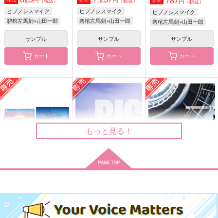
円
専売
（税込）
（税込）
（税込）
629
990
1,100
円
円
円
（税込）
（税込）
（税込）
ヒプノシスマイク
ヒプノシスマイク
ヒプノシスマイク
碧棺左馬刻×山田一郎
碧棺左馬刻×山田一郎
碧棺左馬刻×山田一郎
碧棺左馬刻×山田一郎
碧棺左馬刻×山田一郎
碧棺左馬刻×山田一郎
サンプル
サンプル
サンプル
サンプル
サンプル
サンプル
作品詳細
作品詳細
作品詳細
カート
カート
カート
もっと見る！
Ordinary Days
願わくは24/7
ぬいはなんにもできな
黎明
BIG SUN
ありふれた物語
いぬ！
漁火
白い恋人達
どんどはれ
BCH+
BCH+
ももんまんじ
1,179
944
円
円
（税込）
（税込）
2,829
1,257
1,572
円
円
専売
専売
円
専売
2,860
（税込）
（税込）
（税込）
円
（税込）
碧棺左馬刻×山田一郎
碧棺左馬刻×山田一郎