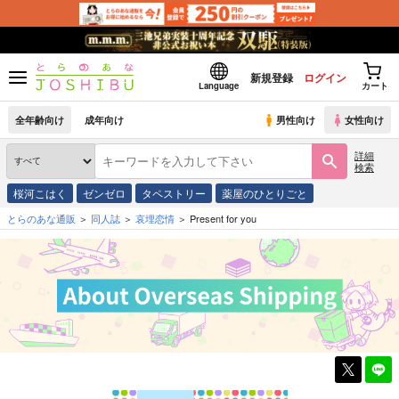
新規登録
ログイン
Language
カート
全年齢向け
成年向け
男性向け
女性向け
詳細
検索
桜河こはく
ゼンゼロ
タペストリー
薬屋のひとりごと
とらのあな通販
同人誌
哀埋恋情
Present for you