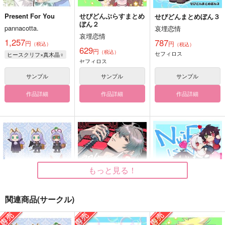
Present For You
せぴどんぷらすまとめ
せぴどんまとめぼん３
ぼん２
pannacotta.
哀埋恋情
哀埋恋情
1,257
787
円
円
（税込）
（税込）
629
円
（税込）
セフィロス
ヒースクリフ×真木晶♀
セフィロス
サンプル
サンプル
サンプル
作品詳細
作品詳細
作品詳細
もっと見る！
関連商品(サークル)