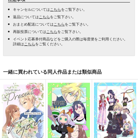
キャンセルについては
こちら
をご覧下さい。
返品については
こちら
をご覧下さい。
おまとめ配送については
こちら
をご覧下さい。
再販投票については
こちら
をご覧下さい。
イベント応募券付商品などをご購入の際は毎度便をご利用ください。
詳細は
こちら
をご覧ください。
一緒に買われている同人作品または類似商品