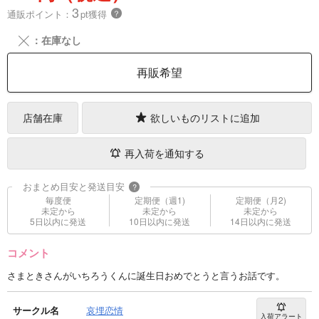
3
通販ポイント：
pt獲得
？
╳
：在庫なし
再販希望
店舗在庫
欲しいものリストに追加
再入荷を通知する
おまとめ目安と発送目安
?
毎度便
定期便（週1)
定期便（月2)
未定から
未定から
未定から
5日以内に発送
10日以内に発送
14日以内に発送
コメント
さまときさんがいちろうくんに誕生日おめでとうと言うお話です。
サークル名
哀埋恋情
入荷アラート