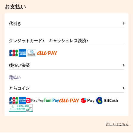
715
286
円
円
専売
専売
（税込）
（税込）
サンプル
サンプル
お支払い
ヒプノシスマイク
ヒプノシスマイク
ヒプノシスマイク
碧棺左馬刻×山田一郎
作品詳細
作品詳細
碧棺左馬刻×山田一郎
碧棺左馬刻×山田一郎
代引き
サンプル
サンプル
サンプル
カート
カート
カート
クレジットカード
キャッシュレス決済
後払い決済
とらコイン
We do not Weave Ou
cherry?
うたかたの
r bars
Face the music
おてんば
詳しくはこちら
晴レノチ仏
放課後の空き教室
629
円
専売
（税込）