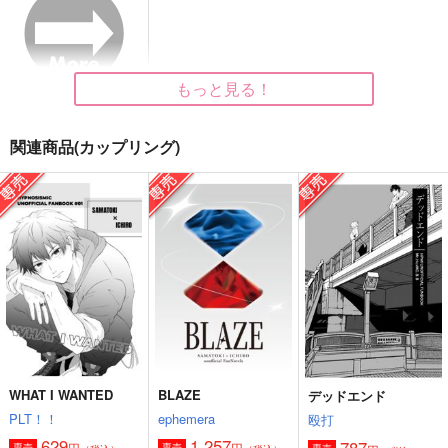
787
787
1,257
円
円
円
（税込）
（税込）
（税込）
山田一郎×碧棺左馬刻
山田一郎×碧棺左馬刻
碧棺左馬刻×山田一郎
もっと見る！
サンプル
サンプル
サンプル
作品詳細
作品詳細
作品詳細
関連商品(カップリング)
ポラリスだって眠くな
合法！ノーライクトリ
キスしてもいいです
WHAT I WANTED
BLAZE
デッドエンド
る
ップ！
か？
PLT！！
ephemera
殴打
おやすみなさい
とりあえず生で。
DEATHROCK
629
1,257
787
円
円
専売
専売