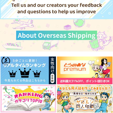
ヒプノシスマイク
ヒプノシスマイク
ヒプノシスマイク
碧棺左馬刻×山田一郎
碧棺左馬刻×山田一郎
碧棺左馬刻×山田一郎
碧棺左馬刻×山田一郎
サンプル
サンプル
サンプル
サンプル
サンプル
サンプル
作品詳細
作品詳細
作品詳細
カート
カート
カート
にんげんちょろいぬ
彼方を忘れずにいられ
□是他、他是□？
Oops!
うさいちdays2 -web
るでしょう？
うさいちdays -web再
ももんまんじ
キミが創ったボク
再録本vol.2-
録本vol.1-
サマイチに巻き込まれ
fluorite
1,100
865
ほしのゆりかご
円
ほしのゆりかご
円
（税込）
（税込）
る2・3番手アンソロ
605
円
（税込）
碧棺左馬刻×山田一郎
碧棺左馬刻×山田一郎
787
787
ジー
円
専売
円
専売
（税込）
（税込）
山田一郎×碧棺左馬刻