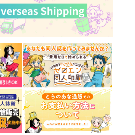
29
787
円
円
（税込）
（税込）
夏油傑×五条悟
松野一松×松野おそ松
サンプル
作品詳細
サンプル
作品詳細