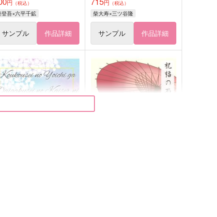
00
715
円
円
（税込）
（税込）
柴登吾×六平千鉱
柴大寿×三ツ谷隆
サンプル
作品詳細
サンプル
作品詳細
高校生の世一が大学生のカイ
祝福の雨
ーに3年かけて丸め込まれる
あーもんどはちみつ
？)話
いちごはちみつ
472
円