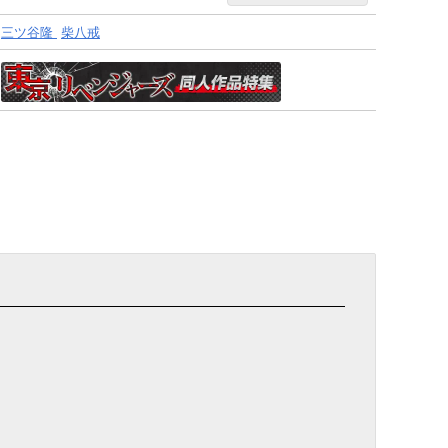
三ツ谷隆
柴八戒