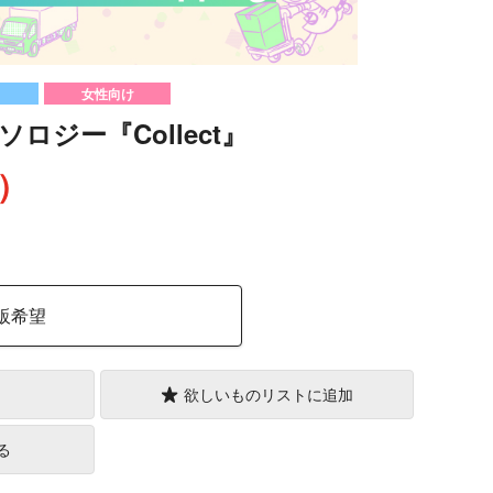
女性向け
ロジー『Collect』
込）
販希望
欲しいものリストに追加
る