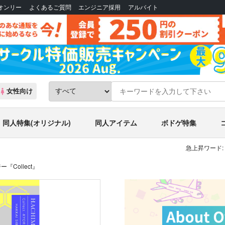
Bオンリー
よくあるご質問
エンジニア採用
アルバイト
女性向け
同人特集(オリジナル)
同人アイテム
ボドゲ特集
急上昇ワード:
Collect』