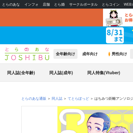
とらのあな
インフォ
店舗
とら婚
サークルポータル
とらコイン
WE
全年齢向け
成年向け
男性向け
同人誌(全年齢)
同人誌(成年)
同人特集(Vtuber)
とらのあな通販
同人誌
てとらぽっど
はちみつ距離アンソロジー『