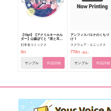
（税込）
（税込）
柴大寿×三ツ谷隆
柴大寿×三ツ谷隆
サンプル
作品詳細
サンプル
作品詳細
【10pt】【アクリルキーホル
アンフィスバエナのくちづ
ダー】山森ぽてと『君と耳か
け 1
ら恋をする』(とらのあなBL
幻冬舎コミックス
スクウェア・エニックス
コミックフェア2026)
0
770
円
円
（税込）
サンプル
作品詳細
サンプル
作品詳細
光速スペクトル
この愛を、ぜんぶ
はちみつみかん
はちみつレモネード