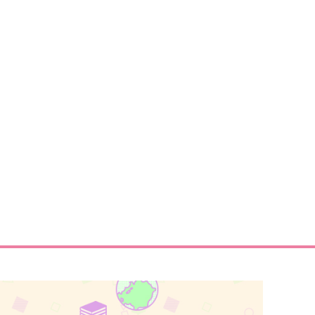
（税込）
,100
円
（税込）
陸奥守吉行×肥前忠広
カイザー×潔世一
サンプル
作品詳細
サンプル
作品詳細
だからどっちなのよ！
あの頃の俺たちは
はちみつカレー
はちみつノイズ