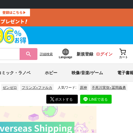
新規登録
ログイン
詳細
検索
Language
カート
コミック・ラノベ
ホビー
映像/音楽/ゲーム
電子書
ゼンゼロ
フリンズ×ファルカ
人気ワード:
原神
不死川実弥×冨岡義勇
ポストする
LINEで送る