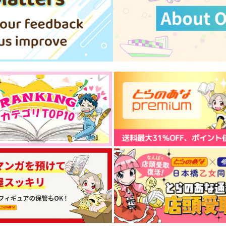
1,000
900
6
円
円
（税込）
（税込）
アルハイゼン
爆豪勝己×轟焦凍
サンプル
作品詳細
サンプル
作品詳細