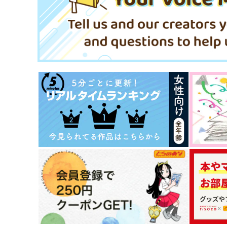
900
990
円
円
（税込）
（税込）
アイノ
爆豪勝己×切島鋭児郎
サンプル
作品詳細
サンプル
作品詳細
静けさが心に染み入る蝉の声
Too Over!
はちみつみかん
はちみつノイズ