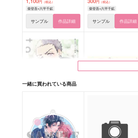
1,100
300
円
円
（税込）
（税込）
柴登吾×六平千鉱
柴登吾×六平千鉱
サンプル
作品詳細
サンプル
作品詳細
一緒に買われている商品
おともだちはじめました。
ルナとやさしいおにいちゃ
mauve latte
ハブハブランチ
715
787
円
円