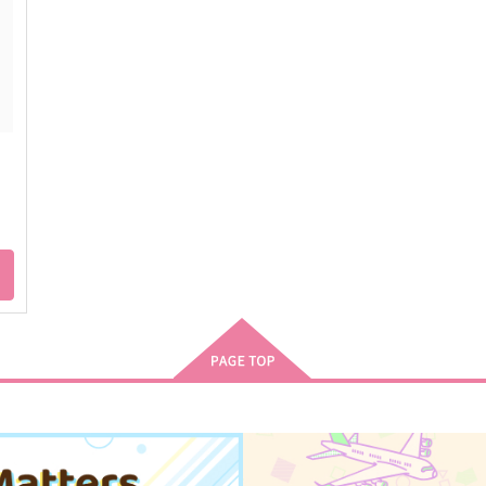
（税込）
1
1,572
柴大寿×三ツ谷隆
円
（税込）
加藤団蔵×笹山兵太夫
サンプル
作品詳細
サンプル
作品詳細
親愛なる1年A組のみんなへ
学ぼう！基礎授業
はちみつティーソーダ
はちみつみかん