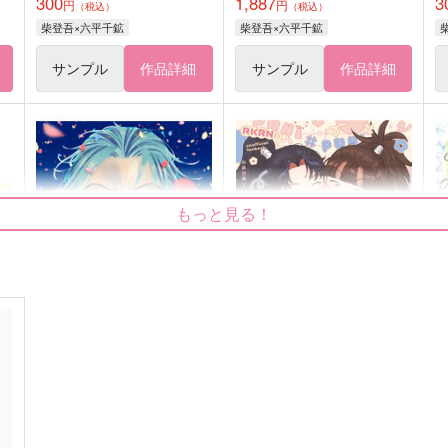
300
1,887
3
円
円
（税込）
（税込）
柴登吾×六平千鉱
柴登吾×六平千鉱
サンプル
作品詳細
サンプル
作品詳細
もっと見る！
ん
HAPPY HAPPY WEDDING
団兵0距離アンソロジーぷにっ
ザ
ハブハブランチ
団兵0距離アンソロジーぷに
(
っ
944
円