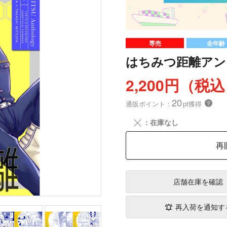
専売
全年齢
はちみつ距離アンソ
2,200円（税
20
通販ポイント：
pt獲得
？
╳
：在庫なし
再
店舗在庫
を確認
再入荷を通知す