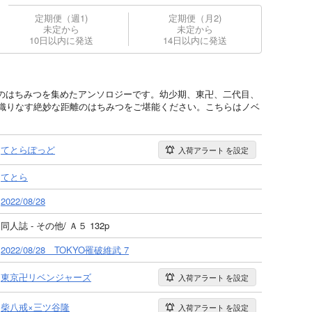
定期便（週1)
定期便（月2)
未定から
未定から
10日以内に発送
14日以内に発送
のはちみつを集めたアンソロジーです。幼少期、東卍、二代目、
が織りなす絶妙な距離のはちみつをご堪能ください。こちらはノベ
てとらぽっど
入荷アラート
を設定
てとら
2022/08/28
同人誌 - その他/ Ａ５ 132p
2022/08/28 TOKYO罹破維武 7
東京卍リベンジャーズ
入荷アラート
を設定
柴八戒×三ツ谷隆
入荷アラート
を設定