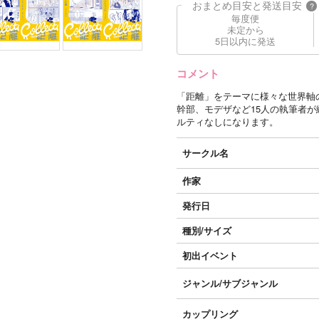
おまとめ目安と発送目安
?
毎度便
未定から
5日以内に発送
コメント
「距離」をテーマに様々な世界軸
幹部、モデザなど15人の執筆者
ルティなしになります。
サークル名
作家
発行日
種別/サイズ
初出イベント
ジャンル/
サブジャンル
カップリング