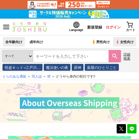
新規登録
ログイン
Language
カート
全年齢向け
成年向け
男性向け
女性向け
詳細
検索
怪盗キッド×江戸川…
魔法使いの夜
原神
薬屋のひとりごと
とらのあな通販
同人誌
燈
どうやら身内の犯行です!!