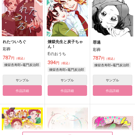
れたついろぐ
煉獄先生と炭子ちゃ
罪過
ん！
彩葬
彩葬
Eのおうち
787
787
円
円
（税込）
（税込）
394
円
（税込）
煉獄杏寿郎×竈門炭治郎
煉獄杏寿郎×竈門炭治郎
煉獄杏寿郎×竈門炭治郎
サンプル
サンプル
サンプル
作品詳細
作品詳細
作品詳細