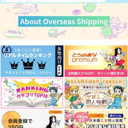
カート
カート
カート
あなたとともに
證明寫眞
許婚の君と埋み火の恋
なるようにしかならな
87vie
うたげや
い
975
472
円
円
（税込）
（税込）
550
円
煉獄杏寿郎×竈門炭治郎
煉獄杏寿郎×竈門炭治郎
（税込）
煉獄杏寿郎×竈門炭治郎
サンプル
サンプル
サンプル
作品詳細
作品詳細
作品詳細