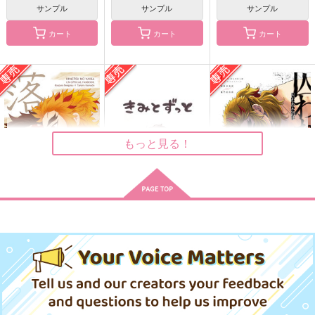
サンプル
サンプル
サンプル
カート
カート
カート
恋譚色彩
触れえぬ恋の話
片想いとかけまして
junk
hamicco
みそ漬け
2,672
880
715
円
円
円
（税込）
（税込）
（税込）
煉獄杏寿郎×竈門炭治郎
煉獄杏寿郎×竈門炭治郎
煉獄杏寿郎×竈門炭治郎
サンプル
サンプル
サンプル
もっと見る！
作品詳細
作品詳細
作品詳細
落涙
きみとずっと
囚われたのは
S.A.Color
ちんちくりん
nmtk
660
1,300
770
円
円
専売
専売
円
専売
（税込）
（税込）
（税込）
鬼滅の刃
鬼滅の刃
鬼滅の刃
煉獄杏寿郎×竈門炭治郎
煉獄杏寿郎×竈門炭治郎
煉獄杏寿郎×竈門炭治郎
サンプル
サンプル
サンプル