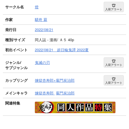
サークル名
燈
入荷アラート
作家
驕嵜 罧
発行日
2022/08/21
種別/サイズ
同人誌 - 漫画/ Ａ５ 40p
初出イベント
2022/08/21 超日輪鬼譚 2022夏
ジャンル/
鬼滅の刃
入荷アラート
サブジャンル
カップリング
煉獄杏寿郎×竈門炭治郎
入荷アラート
メインキャラ
煉獄杏寿郎
竈門炭治郎
関連特集