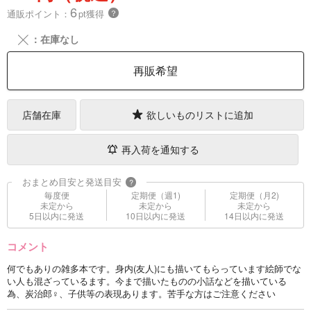
6
通販ポイント：
pt獲得
？
╳
：在庫なし
再販希望
店舗在庫
欲しいものリストに追加
再入荷を通知する
おまとめ目安と発送目安
?
毎度便
定期便（週1)
定期便（月2)
未定から
未定から
未定から
5日以内に発送
10日以内に発送
14日以内に発送
コメント
何でもありの雑多本です。身内(友人)にも描いてもらっています絵師でな
い人も混ざっているます。今まで描いたものの小話などを描いている
為、炭治郎♀、子供等の表現あります。苦手な方はご注意ください