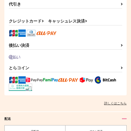
代引き
れんたんノート２
俺の炭治郎がふわふわ
満たしてあげよう こ
に！
ちらへおいで
みそ漬け
クレジットカード
キャッシュレス決済
1224
nmtk
2,357
円
（税込）
715
787
円
円
（税込）
（税込）
煉獄杏寿郎×竈門炭治郎
煉獄杏寿郎×竈門炭治郎
煉獄杏寿郎×竈門炭治郎
後払い決済
サンプル
サンプル
サンプル
作品詳細
作品詳細
作品詳細
とらコイン
詳しくはこちら
配送