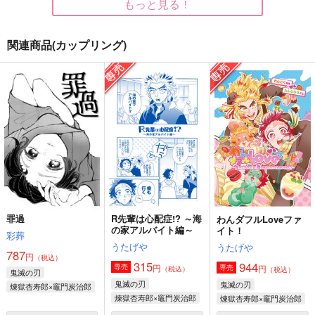
もっと見る！
関連商品(カップリング)
出張！アソートメント
あなたに花を
たんポコ
うたげや
はにかみピンク。
おかっぱよ
1,572
1,144
385
円
円
円
（税込）
（税込）
（税込）
煉獄杏寿郎×竈門炭治郎
煉獄杏寿郎×竈門炭治郎
煉獄杏寿郎×竈門炭治郎
サンプル
サンプル
サンプル
作品詳細
作品詳細
作品詳細
罪過
R先輩は心配症!? ～海
わんダフルLoveファ
の家アルバイト編～
イト！
彩葬
うたげや
うたげや
787
円
（税込）
315
944
円
専売
円
専売
（税込）
（税込）
鬼滅の刃
鬼滅の刃
鬼滅の刃
煉獄杏寿郎×竈門炭治郎
煉獄杏寿郎×竈門炭治郎
煉獄杏寿郎×竈門炭治郎