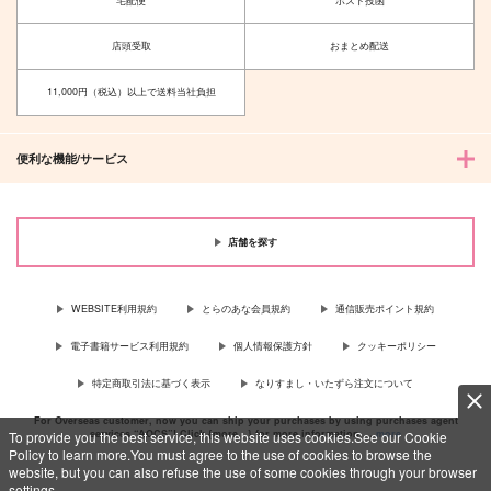
宅配便
ポスト投函
彼は誰時の世界へ
あなたに近づく 満た
と 中編
される
店頭受取
おまとめ配送
junk
nmtk
1,572
1,210
円
円
11,000円（税込）以上で送料当社負担
（税込）
（税込）
煉獄杏寿郎×竈門炭治郎
煉獄杏寿郎×竈門炭治郎
サンプル
サンプル
便利な機能/サービス
作品詳細
作品詳細
店舗を探す
WEBSITE利用規約
とらのあな会員規約
通信販売ポイント規約
電子書籍サービス利用規約
個人情報保護方針
クッキーポリシー
特定商取引法に基づく表示
なりすまし・いたずら注文について
For Overseas customer, now you can ship your purchases by using purchases agent
services “AOCS”! Click {more…} for more information …
more
To provide you the best service, this website uses cookies.See our Cookie
Policy to learn more.You must agree to the use of cookies to browse the
website, but you can also refuse the use of some cookies through your browser
settings.