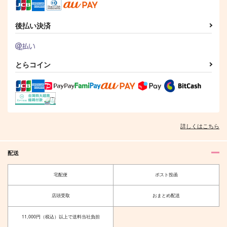
後払い決済
とらコイン
もっと知りたい!!きみ
ASSORTMENT イデ
ずっと僕に夢中でい
のコト
アズ短編再録集
て！
詳しくはこちら
たらこミルク
Hekate
ザザ降り
944
1,887
472
円
円
専売
専売
円
専売
（税込）
（税込）
（税込）
配送
その他
その他
その他
イデア×アズール
イデア×アズール
イデア×アズール
宅配便
ポスト投函
サンプル
サンプル
サンプル
店頭受取
おまとめ配送
カート
カート
カート
11,000円（税込）以上で送料当社負担