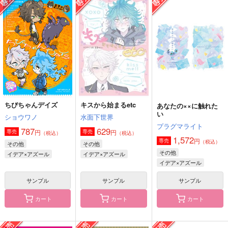
Interviewとあるカフ
水面に流るる花の葬送
グラサン
ェにて
うすべに文庫
うすべに文庫
うすべに文庫
472
315
円
円
専売
（税込）
（税込）
237
円
（税込）
ACCA13区監察課
オール
ACCA13区監察課
ACCA13区監察課
キャラ
パイン×リーリウム
パイン×リーリウム
サンプル
サンプル
サンプル
【スゼに銀鉄スリーナ
短編小説集『スゼと書
Interviewとあるカフ
作品詳細
作品詳細
作品詳細
インのパロは絶対にさ
いて実存と読む』
ェにて
ちびちゃんデイズ
キスから始まるetc
あなたの××に触れた
せない方が良いことを
い
うすべに文庫
うすべに文庫
うすべに文庫
ショウワノ
水面下世界
示す悪例】
プラグマライト
342
795
237
787
629
円
円
円
円
円
専売
専売
（税込）
（税込）
（税込）
（税込）
（税込）
1,572
円
専売
（税込）
スタンリー×ゼノ
スタンリー×ゼノ
パイン×リーリウム
その他
その他
その他
イデア×アズール
イデア×アズール
サンプル
サンプル
サンプル
イデア×アズール
作品詳細
作品詳細
作品詳細
サンプル
サンプル
サンプル
カート
カート
カート