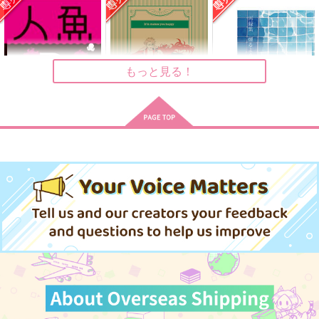
短編小説集『スゼと書
【スゼに銀鉄スリーナ
ストーンワールド○○○
いて実存と読む』
インのパロは絶対にさ
大改革！！
せない方が良いことを
うすべに文庫
うすべに文庫
うすべに文庫
示す悪例】
787
セール中
専売
セール中
専売
円
専売
（税込）
795
342
もっと見る！
円
円
Dr.STONE
Dr.XENO
（税込）
（税込）
スタンリー・スナイダー
Dr.STONE
Dr.STONE
オールキャラ
スタンリー×ゼノ
スタンリー×ゼノ
短編小説集『スゼと書
パイン長官のパインは
SOUP
サンプル
サンプル
サンプル
いて真理と読む』
パインナップルじゃな
TIGERLILY
いのよ
人魚の行水
If it makes you happ
うすべに文庫
うすべに文庫
再録集 煙るような光
作品詳細
カート
カート
1,572
y
円
（税込）
プラヌラ舎
ザザ降り
795
330
円
円
（税込）
（税込）
TW GALLERIA
イデア×アズール
597
3,573
円
専売
スタンリー×ゼノ
パイン×リーリウム
円
専売
（税込）
（税込）
499
円
専売
（税込）
その他
その他
サンプル
サンプル
サンプル
その他
イデア×アズール
イデア×アズール
イデア×アズール
作品詳細
作品詳細
作品詳細
サンプル
サンプル
サンプル
カート
カート
カート