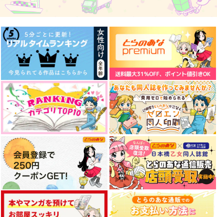
エポード・マキアーイ
エポード・マキアーイ
短編小説集『スゼと書
メージイラスト集『フ
メージイラスト集『フ
いて真理と読む』
ァンタズマ（亡霊）』
ァンタズマ（亡霊）』
うすべに文庫
うすべに文庫
うすべに文庫
ポストカードブック付
き
1,210
1,760
円
円
専売
専売
セール中
専売
（税込）
（税込）
795
その他
その他
円
（税込）
イデア×アズール
イデア×アズール
Dr.STONE
VANITAS
白銀の棺
collectionroom
スタンリー×ゼノ
INANE
鍋つかみ
天気雨
572
787
1,572
サンプル
サンプル
サンプル
円
円
円
（税込）
（税込）
ぼくらのいろいろ
MELTY BITTER SWE
（税込）
I wanna be your gent
ET
イデア・シュラウド
leman
カラスバ×キョウヤ
レオナ×カリム
coto coto
作品詳細
作品詳細
カート
国道695号
とらじま
2,970
円
専売
サンプル
サンプル
サンプル
（税込）
629
1,572
円
専売
円
専売
（税込）
（税込）
その他
作品詳細
作品詳細
作品詳細
その他
その他
イデア×アズール
イデア×アズール
イデア×アズール
サンプル
サンプル
サンプル
カート
カート
カート