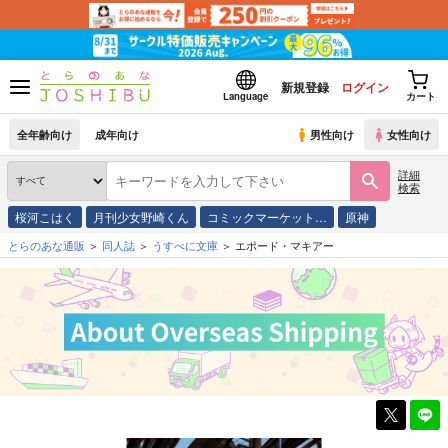
新規登録
ログイン
Language
カート
全年齢向け
成年向け
男性向け
女性向け
詳細
検索
桜河こはく
月刊少女野崎くん
コミックマーケット…
原神
とらのあな通販
同人誌
うすべに文庫
エポード・マキアー