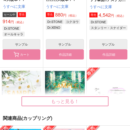
神の使者前編
うすべに文庫
うすべに文庫
うすべに文庫
880
4,542
円
セール中
専売
専売
円
専売
（税込）
（税込）
914
円
Dr.STONE
コクヨウ
Dr.STONE
（税込）
Dr.XENO
スタンリー・スナイダー
Dr.STONE
スタンリー・スナイダー
Dr.XENO
オールキャラ
スタンリー・スナイダー
サンプル
サンプル
サンプル
Dr.XENO
作品詳細
作品詳細
カート
ストーンワールド○○○
水面に流るる花の葬送
アメリカ組VSデスチ
大改革！！
ワワ軍団!!アステカの
うすべに文庫
神の使者前編
うすべに文庫
うすべに文庫
472
円
（税込）
787
4,542
円
円
（税込）
（税込）
パイン×リーリウム
Dr.XENO
スタンリー・スナイダー
サンプル
サンプル
サンプル
もっと見る！
作品詳細
作品詳細
作品詳細
関連商品(カップリング)