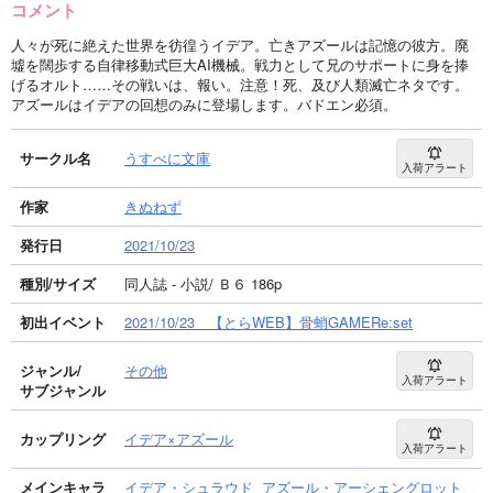
コメント
人々が死に絶えた世界を彷徨うイデア。亡きアズールは記憶の彼方。廃
墟を闊歩する自律移動式巨大AI機械。戦力として兄のサポートに身を捧
げるオルト……その戦いは、報い。注意！死、及び人類滅亡ネタです。
アズールはイデアの回想のみに登場します。バドエン必須。
サークル名
うすべに文庫
入荷アラート
作家
きぬねず
発行日
2021/10/23
種別/サイズ
同人誌 - 小説/ Ｂ６ 186p
初出イベント
2021/10/23 【とらWEB】骨蛸GAMERe:set
ジャンル/
その他
入荷アラート
サブジャンル
カップリング
イデア×アズール
入荷アラート
メインキャラ
イデア・シュラウド
アズール・アーシェングロット