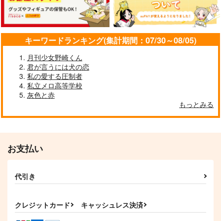
くらがりのカタルシス
パイン長官のパインは
パインナップルじゃな
キーワードランキング(集計期間：07/30～08/05)
うすべに文庫
いのよ
うすべに文庫
1,991
円
月刊少女野崎くん
（税込）
荒野の屍
アズイ伝説
330
円
（税込）
君が言うには犬の恋
その他
ベルリオーズの猫
シラカンバラリ
ACCA13区監察課
私の愛する圧制者
イデア×アズール
880
1,777
パイン×リーリウム
私立メロ高等学校
円
円
（税込）
（税込）
灰色と赤
レオナ×ヴィル
アズール×イデア
サンプル
サンプル
もっとみる
ぜんぶぼくの
SAMURAI MODE
青い炎に触れてみた
い!! - 新装完全版
サンプル
サンプル
E'toile.
空振りファンタズマ
作品詳細
作品詳細
プラヌラ舎
787
630
作品詳細
作品詳細
円
円
専売
専売
（税込）
（税込）
1,572
円
専売
（税込）
その他
その他
お支払い
その他
イデア×アズール
イデア×アズール
イデア×アズール
代引き
サンプル
サンプル
サンプル
カート
カート
カート
クレジットカード
キャッシュレス決済