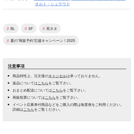
オルト・シュラウド
#
#
#
BL
SF
死ネタ
#
夏の”再販予約”応援キャンペーン！2025
注意事項
商品特性上、注文後の
キャンセル
は承っておりません。
返品については
こちら
をご覧下さい。
おまとめ配送については
こちら
をご覧下さい。
再販投票については
こちら
をご覧下さい。
イベント応募券付商品などをご購入の際は毎度便をご利用ください。
詳細は
こちら
をご覧ください。