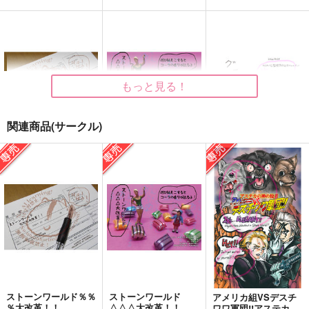
もっと見る！
関連商品(サークル)
ストーンワールド％％
ストーンワールド
グラサン
％大改革！！
△△△大改革！！
うすべに文庫
うすべに文庫
うすべに文庫
315
円
（税込）
914
880
円
円
（税込）
（税込）
オールキャラ
オールキャラ
コクヨウ
サンプル
サンプル
サンプル
作品詳細
作品詳細
作品詳細
ストーンワールド％％
ストーンワールド
アメリカ組VSデスチ
％大改革！！
△△△大改革！！
ワワ軍団!!アステカの