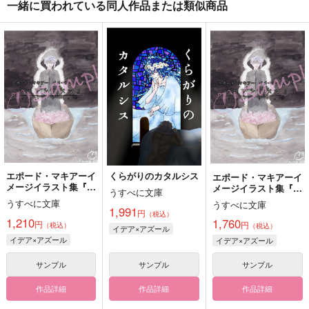
一緒に買われている同人作品または類似商品
エポード・マキアーイ
くらがりのカタルシス
エポード・マキアーイ
メージイラスト集『フ
メージイラスト集『フ
うすべに文庫
ァンタズマ（亡霊）』
ァンタズマ（亡霊）』
うすべに文庫
うすべに文庫
ポストカードブック付
1,991
円
（税込）
き
1,210
1,760
円
円
（税込）
（税込）
イデア×アズール
イデア×アズール
イデア×アズール
サンプル
サンプル
サンプル
作品詳細
作品詳細
作品詳細