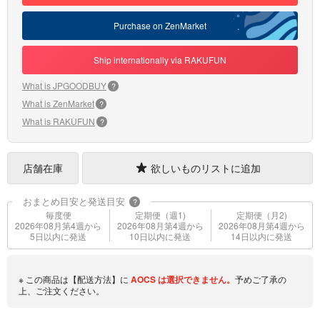
Purchase on ZenMarket
Ship internationally via RAKUFUN
What is JPGOODBUY
?
What is ZenMarket
?
What is RAKUFUN
?
店舗在庫
欲しいものリストに追加
おまとめ目安と発送目安
?
毎度便
定期便（週1)
定期便（月2)
2026年08月第4週から
2026年08月第4週から
2026年08月第4週から
5日以内に発送
10日以内に発送
14日以内に発送
※ この商品は【配送方法】に
AOCS
は選択できません。
予めご了承の
上、ご注文ください。