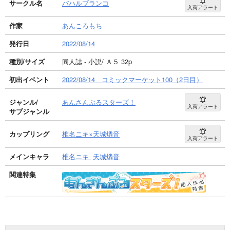
サークル名
バハルブランコ
入荷アラート
作家
あんころもち
発行日
2022/08/14
種別/サイズ
同人誌 - 小説/ Ａ５ 32p
初出イベント
2022/08/14 コミックマーケット100（2日目）
ジャンル/
あんさんぶるスターズ！
入荷アラート
サブジャンル
カップリング
椎名ニキ×天城燐音
入荷アラート
メインキャラ
椎名ニキ
天城燐音
関連特集