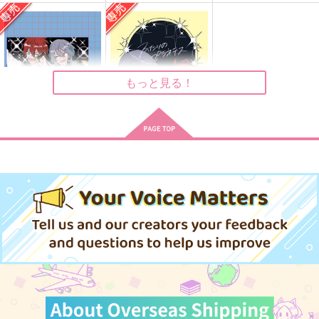
MINIRINI
て結婚しました
120秒
ねこちゃんカレー
寄生中
787
629
円
円
（税込）
（税込）
629
円
（税込）
天城燐音×椎名ニキ
天城燐音×椎名ニキ
天城燐音×椎名ニキ
もっと見る！
サンプル
サンプル
サンプル
作品詳細
作品詳細
作品詳細
椎名ニキがアイドルで
ふたりのプラネテス
ある理由
まんぷく亭
まんぷく亭
787
円
専売
（税込）
472
円
専売
（税込）
あんさんぶるスターズ！
あんさんぶるスターズ！
椎名ニキ×天城燐音
椎名ニキ×天城燐音
サンプル
サンプル
カート
カート
アイドルは歯が命！！
すべてのさいわいをか
溢れてる
けてねがう