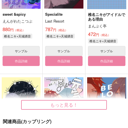
sweet &spicy
Specialite
椎名ニキがアイドルで
ある理由
えんがわたこつぶ
Last Resort
まんぷく亭
880
787
円
円
（税込）
（税込）
472
円
（税込）
椎名ニキ×天城燐音
椎名ニキ×天城燐音
椎名ニキ×天城燐音
サンプル
サンプル
サンプル
作品詳細
作品詳細
作品詳細
もっと見る！
関連商品(カップリング)