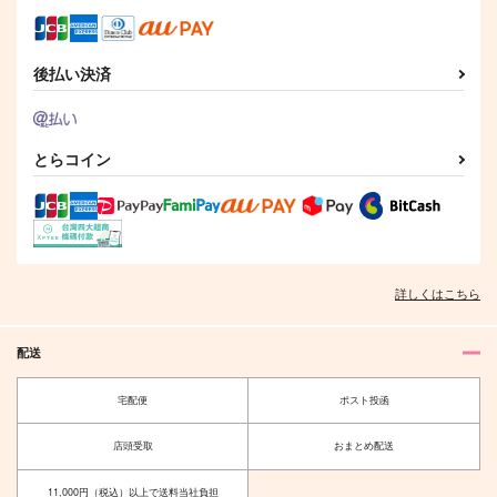
円
（税込）
（税込）
1,100
円
（税込）
天城燐音×天城一彩
HiMERU×天城燐音
天城燐音
後払い決済
サンプル
サンプル
サンプル
作品詳細
作品詳細
作品詳細
とらコイン
詳しくはこちら
配送
宅配便
ポスト投函
Rough & Honey
RE:RECORDING2
鳩ほりっく
Russian Roulette
店頭受取
おまとめ配送
944
1,430
円
円
（税込）
（税込）
天城燐音×HiMERU
天城燐音×HiMERU
11,000円（税込）以上で送料当社負担