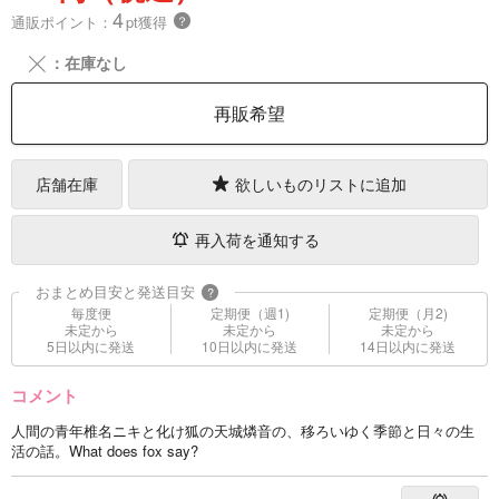
4
通販ポイント：
pt獲得
？
╳
：在庫なし
再販希望
店舗在庫
欲しいものリストに追加
再入荷を通知する
おまとめ目安と発送目安
?
毎度便
定期便（週1)
定期便（月2)
未定から
未定から
未定から
5日以内に発送
10日以内に発送
14日以内に発送
コメント
人間の青年椎名ニキと化け狐の天城燐音の、移ろいゆく季節と日々の生
活の話。What does fox say?