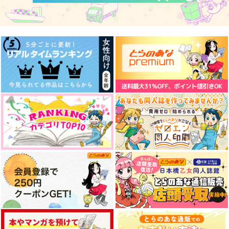
あわわ！
120秒
朝のおこげ
715
1,572
円
円
（税込）
（税込）
1,100
円
（税込）
天城燐音×椎名ニキ
天城燐音×椎名ニキ
天城燐音×椎名ニキ
サンプル
サンプル
サンプル
作品詳細
作品詳細
作品詳細
いっしょにくらそ！
ダブセン短編2
兄さん！！〇〇とは、
何だ？4.5
瘢
usami