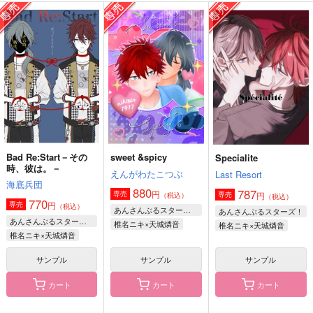
ふたりのプラネテス
元気になったら
belong with
まんぷく亭
PicaresqueRomeo
まぐろファンタジア
787
629
629
円
円
円
（税込）
（税込）
（税込）
椎名ニキ×天城燐音
椎名ニキ×天城燐音
天城燐音×椎名ニキ
サンプル
サンプル
サンプル
作品詳細
作品詳細
作品詳細
Bad Re:Start－その
sweet &spicy
Specialite
時、彼は。－
えんがわたこつぶ
Last Resort
海底兵団
880
787
円
専売
円
専売
（税込）
（税込）
770
円
専売
（税込）
あんさんぶるスターズ！
あんさんぶるスターズ！
あんさんぶるスターズ！
椎名ニキ×天城燐音
椎名ニキ×天城燐音
椎名ニキ×天城燐音
サンプル
サンプル
サンプル
カート
カート
カート
Chu Chu
なんだかんだありまし