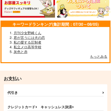
おちゃわん
550
629
円
円
（税込）
（税込）
692
円
（税込）
天城燐音×天城一彩
天城燐音×HiMERU
天城燐音×天城一彩
サンプル
サンプル
サンプル
キーワードランキング(集計期間：07/30～08/05)
作品詳細
作品詳細
作品詳細
月刊少女野崎くん
君が言うには犬の恋
私の愛する圧制者
私立メロ高等学校
灰色と赤
もっとみる
お支払い
代引き
愛して、もっと輝いて
シッター,シッター！
メル燐HOLIC
Bee
おちゃわん
E&L
クレジットカード
キャッシュレス決済
街屋
1,100
2,200
円