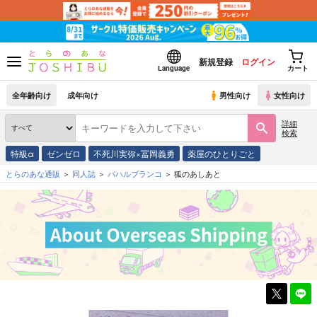
新規登録
ログイン
Language
カート
全年齢向け
成年向け
男性向け
女性向け
詳細
検索
特級α
ゼンゼロ
不死川実弥×冨岡義勇
薬屋のひとりごと
とらのあな通販
同人誌
バハルブランコ
狐のあしあと