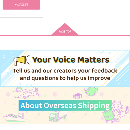
作品詳細
ゆちゆちがチューして
星火燦々
その時は、お前と 2
気持ち良くならないと
瑠璃波見
かせきのくに
出られない部屋に彼氏
四つ足の
と一緒に閉じ込められ
944
1,100
円
円
（税込）
（税込）
ました
550
円
（税込）
源間浩一×常丸要太
カハク×フシ
村田×愈史郎
サンプル
サンプル
サンプル
作品詳細
作品詳細
作品詳細