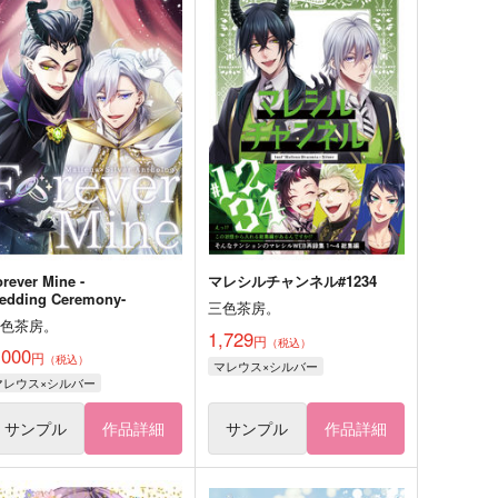
orever Mine -
マレシルチャンネル#1234
edding Ceremony-
三色茶房。
三色茶房。
1,729
円
（税込）
,000
円
（税込）
マレウス×シルバー
マレウス×シルバー
サンプル
作品詳細
サンプル
作品詳細