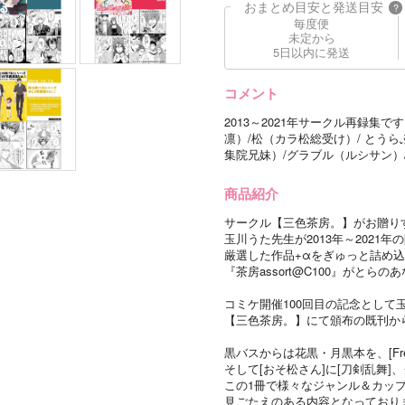
おまとめ目安と発送目安
?
毎度便
未定から
5日以内に発送
コメント
2013～2021年サークル再録集
凛）/松（カラ松総受け）/ とう
集院兄妹）/グラブル（ルシサン）
商品紹介
サークル【三色茶房。】がお贈りす
玉川うた先生が2013年～2021
厳選した作品+αをぎゅっと詰め
『茶房assort@C100』がとら
コミケ開催100回目の記念として
【三色茶房。】にて頒布の既刊か
黒バスからは花黒・月黒本を、[Fr
そして[おそ松さん]に[刀剣乱舞]、
この1冊で様々なジャンル＆カッ
見ごたえのある内容となっており