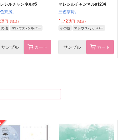
レシルチャンネル#5
マレシルチャンネル#1234
三色茶房。
三色茶房。
29
1,729
円
円
（税込）
（税込）
その他
マレウス×シルバー
その他
マレウス×シルバー
サンプル
カート
サンプル
カート
薬研が隊長！～再録～３
薬研が隊長！～鵜飼派編成～
３
-wing
L-wing
,357
円
（税込）
787
円
（税込）
ールキャラ
オールキャラ
サンプル
作品詳細
サンプル
作品詳細