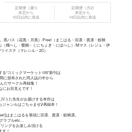
定期便（週1)
定期便（月2)
未定から
未定から
10日以内に発送
14日以内に発送
です。黒バス（花黒・月黒）/Free!（まこはる・宗凛・貴凛・鮫柄
らぶ（燭へし・鶯鶴・くにちょぎ・にほへし）/Mマス（レジェ・伊
/ツイステ（マレシル・2C）
る“コミックマーケット100”新刊は
年の間に頒布された同人誌の中から
込んだサークル再録集！
のあなにお目見えです！
玉川うた先生がお届けする本作は
らジャンルはごちゃまぜ♪再録本！
ee!]はまこはるを筆頭に宗凛、貴凛・鮫柄凛。
グラブルetc…
プリングをお楽しみ頂ける
ます！