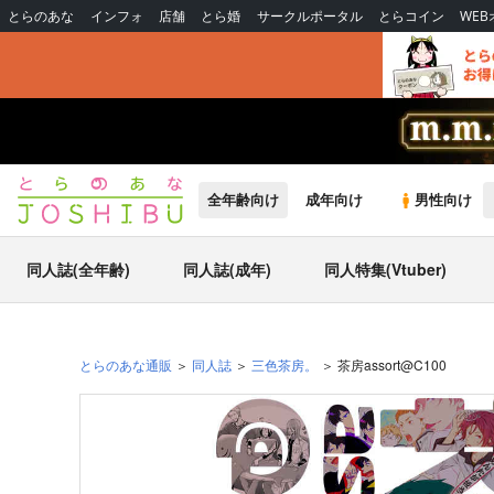
とらのあな
インフォ
店舗
とら婚
サークルポータル
とらコイン
WE
全年齢向け
成年向け
男性向け
同人誌(全年齢)
同人誌(成年)
同人特集(Vtuber)
とらのあな通販
同人誌
三色茶房。
茶房assort@C100