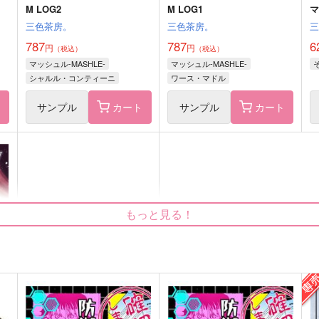
M LOG2
M LOG1
マ
三色茶房。
三色茶房。
787
787
6
円
円
（税込）
（税込）
マッシュル-MASHLE-
マッシュル-MASHLE-
シャルル・コンティーニ
ワース・マドル
ワース・マドル
オーター・マドル
ト
サンプル
カート
サンプル
カート
ドミナ・ブローライブ
アベル・ウォーカー
ま
茶碗飯再録定食1
本丸ひびのこと3
茶碗飯
おむすびおいしい
L
もっと見る！
2,357
1,572
2
円
円
（税込）
（税込）
オールキャラ
オールキャラ
オ
サンプル
作品詳細
サンプル
作品詳細