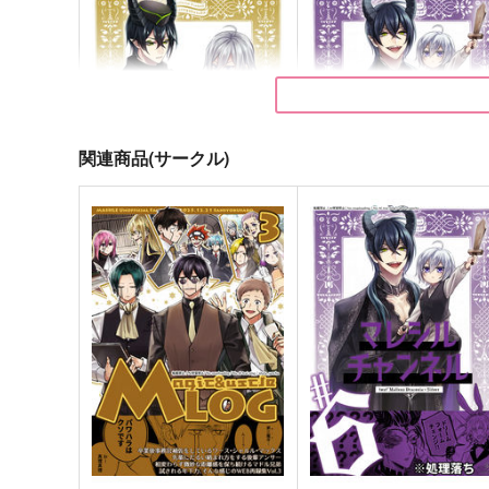
関連商品(サークル)
マレシルチャンネル#5
マレシルチャンネル#6
三色茶房。
三色茶房。
629
472
円
円
（税込）
（税込）
マレウス×シルバー
マレウス×シルバー
サンプル
作品詳細
サンプル
作品詳細