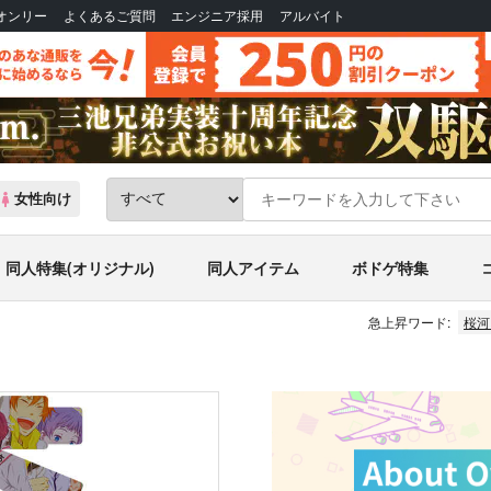
Bオンリー
よくあるご質問
エンジニア採用
アルバイト
女性向け
同人特集(オリジナル)
同人アイテム
ボドゲ特集
急上昇ワード:
桜河