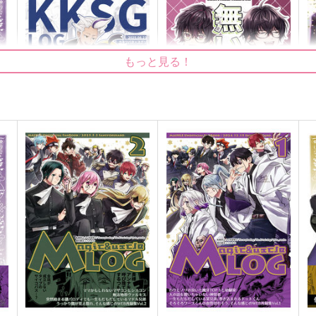
もっと見る！
KKSG LOG2
無い記憶
刀
朱色茶房、
竹馬のぎゃう
L
629
472
円
円
（税込）
（税込）
1
佐伯イッテツ
カキツバタ×スグリ
オ
サンプル
作品詳細
サンプル
作品詳細