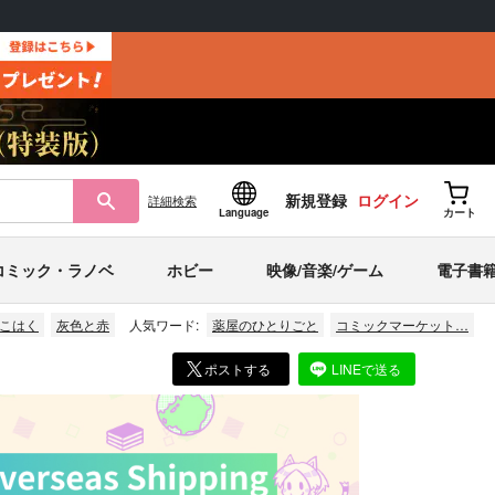
新規登録
ログイン
詳細
検索
Language
カート
コミック・ラノベ
ホビー
映像/音楽/ゲーム
電子書
こはく
灰色と赤
人気ワード:
薬屋のひとりごと
コミックマーケット…
ポストする
LINEで送る