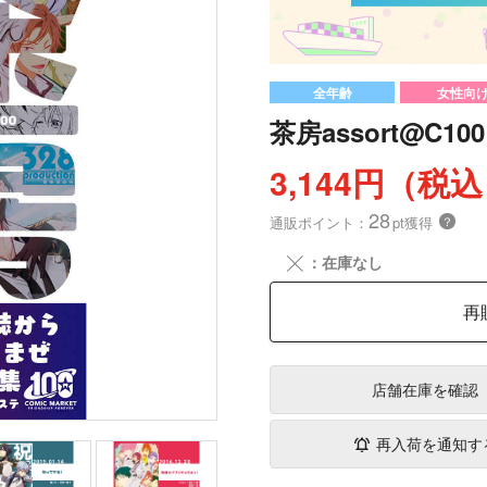
全年齢
女性向
茶房assort@C100
3,144円（税
28
通販ポイント：
pt獲得
？
╳
：在庫なし
再
店舗在庫
を確認
再入荷を通知す