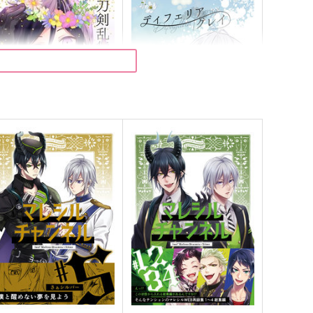
剣乱舞の同人誌100冊目を
ディフェリアグレイ
祝う本
蒼色系統
-wing
975
円
（税込）
,100
円
（税込）
山姥切長義×女審神者
ールキャラ
サンプル
作品詳細
サンプル
作品詳細