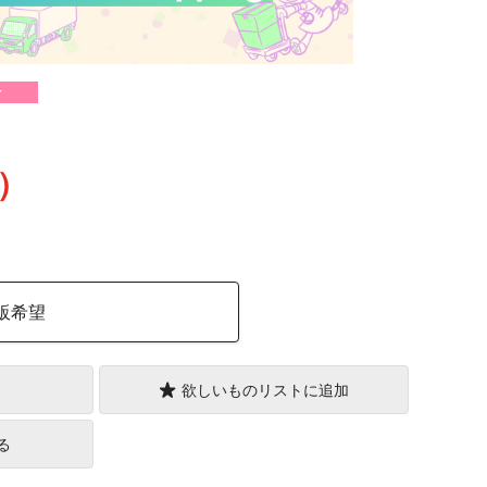
け
込）
販希望
欲しいものリストに追加
る