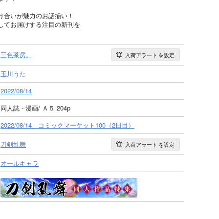
け合いが魅力のお話揃い！
してお届けする注目の新刊を
三色茶房。
入荷アラート
を設定
玉川うた
2022/08/14
同人誌 - 漫画/ Ａ５ 204p
2022/08/14 コミックマーケット100（2日目）
刀剣乱舞
入荷アラート
を設定
オールキャラ