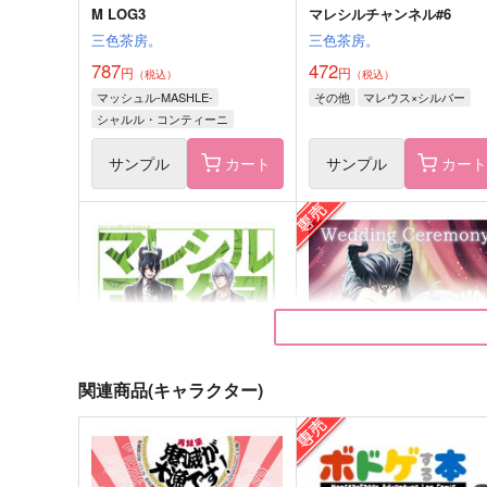
M LOG3
マレシルチャンネル#6
三色茶房。
三色茶房。
787
472
円
円
（税込）
（税込）
マッシュル-MASHLE-
その他
マレウス×シルバー
シャルル・コンティーニ
ワース・マドル
サンプル
カート
サンプル
カー
誉ご褒美
続 落ち込む審神者がおり
して
dream leaf
dream leaf
944
円
（税込）
1,100
円
（税込）
オールキャラ
関連商品(キャラクター)
オールキャラ
サンプル
作品詳細
サンプル
作品詳細