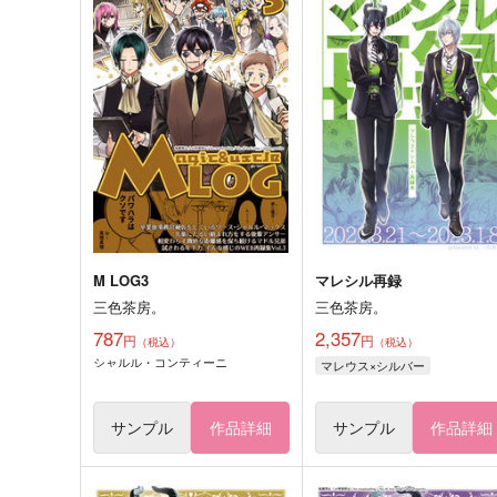
M LOG3
マレシル再録
三色茶房。
三色茶房。
787
2,357
円
円
（税込）
（税込）
シャルル・コンティーニ
マレウス×シルバー
サンプル
作品詳細
サンプル
作品詳細