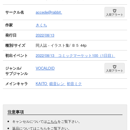
サークル名
accede@rabbit.
入荷アラート
作家
きくち
発行日
2022/08/13
種別/サイズ
同人誌 - イラスト集/ Ｂ５ 44p
初出イベント
2022/08/13 コミックマーケット100（1日目）
ジャンル/
VOCALOID
入荷アラート
サブジャンル
メインキャラ
KAITO
鏡音レン
初音ミク
注意事項
キャンセルについては
こちら
をご覧下さい。
返品については
こちら
をご覧下さい。