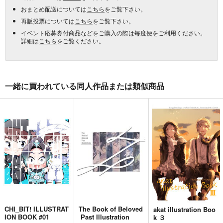
おまとめ配送については
こちら
をご覧下さい。
再販投票については
こちら
をご覧下さい。
イベント応募券付商品などをご購入の際は毎度便をご利用ください。
詳細は
こちら
をご覧ください。
一緒に買われている同人作品または類似商品
CHI_BIT! ILLUSTRAT
The Book of Beloved
akat illustration Boo
ION BOOK #01
Past Illustration
k ３