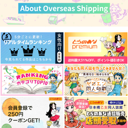
サンプル
サンプル
サンプル
作品詳細
作品詳細
作品詳細
○○デビューはじめま
illustration LOG3
ELYTHORN ILLUSTR
した
ATION ARCHIVE
taira.zip
完全１度。
ふわふわたまごベーコ
787
円
（税込）
ン
472
円
（税込）
申鶴
1,100
KAITO×MEIKO
円
（税込）