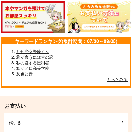
エリジウム×ソーンズ
サンプル
サンプル
サンプル
作品詳細
作品詳細
作品詳細
キーワードランキング(集計期間：07/30～08/05)
月刊少女野崎くん
君が言うには犬の恋
私の愛する圧制者
私立メロ高等学校
灰色と赤
もっとみる
LOVE KU illustration
Smoker×Law Illustra
LOG 2018-2025
tion web log
お支払い
KUぜんぜつご
その日ぐらし
770
1,100
円
円
（税込）
（税込）
代引き
金城剛士
スモーカー×ロー