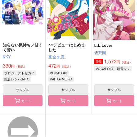
550
770
1,257
円
円
円
（税込）
（税込）
（税込）
水心子正秀
レノックス×フィガロ
サンプル
サンプル
サンプル
作品詳細
作品詳細
作品詳細
知らない気持ち／甘く
○○デビューはじめま
L.L.Lover
て苦い
した
碧茶園
KKY
完全１度。
1,572
円
専売
（税込）
330
472
円
円
（税込）
（税込）
VOCALOID
鏡音レン
プロジェクトセカイ
VOCALOID
鏡音レン×KAITO
KAITO×MEIKO
サンプル
サンプル
サンプル
カート
カート
カート
ILLUSTRATIONBOO
ILLUSTRATIONBOO
バニーとトマト缶と異
K#02
K
世界転生
塩分過多
塩分過多
邪文庫