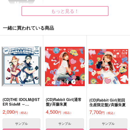
1,257
2,357
250
円
円
円
（税込）
（税込）
（税込）
バーナビー×虎徹
もっと見る！
サンプル
サンプル
サンプル
一緒に買われている商品
作品詳細
作品詳細
作品詳細
(CD)THE IDOLM@ST
(CD)Rabbit Girl(通常
(CD)Rabbit Girl(初回
ER SideM ～
盤)/斉藤朱夏
生産限定盤)/斉藤朱夏
RABBIT PANIC
FLOWER RABBIT
知らない気持ち／甘く
P@SSION CHALLEN
2,090
4,500
7,700
て苦い
円
円
円
（税込）
（税込）
花と庭
室町ギムナジウム
GE We are 315！
（税込）
～ MONTHLY THEME
KKY
472
629
円
円
SONG 02 神速一魂
（税込）
（税込）
サンプル
サンプル
サンプル
330
円
（税込）
円堂守×基山ヒロト
七松小平太×平滝夜叉丸