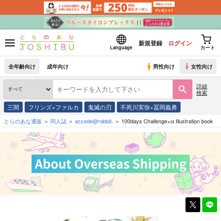
新規登録
ログイン
Language
カート
全年齢向け
成年向け
男性向け
女性向け
詳細
検索
三間
フリンズ×ファルカ
鬼滅の刃
不死川実弥×冨岡義勇
とらのあな通販
同人誌
accede@rabbit.
100days Challenge+α Illustration book