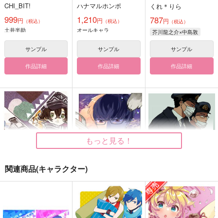
CHI_BIT!
ハナマルホンポ
くれ＊りら
999
1,210
787
円
円
円
（税込）
（税込）
（税込）
土井半助
オールキャラ
芥川龍之介×中島敦
サンプル
サンプル
サンプル
作品詳細
作品詳細
作品詳細
もっと見る！
関連商品(キャラクター)
Illustration Book Vol
Approximately 100da
ILLUSTRATIONBOO
.1
ys later
K#03
らぴすらずり。
ロックハート
塩分過多