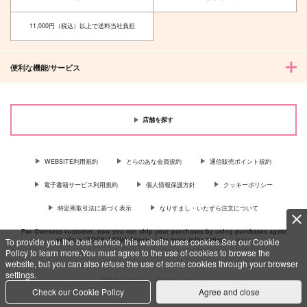
11,000円（税込）以上で送料当社負担
便利な機能/サービス
店舗を探す
WEBSITE利用規約
とらのあな会員規約
通信販売ポイント規約
電子書籍サービス利用規約
個人情報保護方針
クッキーポリシー
特定商取引法に基づく表示
なりすまし・いたずら注文について
For Overseas customer, now you can ship your purchases by using purchases agent
services “AOCS”! Click {more…} for more information …
more
To provide you the best service, this website uses cookies.See our Cookie
Policy to learn more.You must agree to the use of cookies to browse the
website, but you can also refuse the use of some cookies through your browser
settings.
c TORANOANA Inc, All Rights Reserved.
Check our Cookie Policy
Agree and close