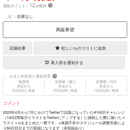
12
通販ポイント：
pt獲得
？
╳
：在庫なし
再販希望
店舗在庫
欲しいものリストに追加
再入荷を通知する
おまとめ目安と発送目安
?
毎度便
定期便（週1)
定期便（月2)
未定から
未定から
未定から
5日以内に発送
10日以内に発送
14日以内に発送
コメント
2022年4月から7月にかけてTwitterで話題になっていた#100日チャレンジ
（100日間毎日イラストをTwitterにアップする）に挑戦した際に描いたイ
ラスト＋αをまとめた一冊です。※体調不良やスケジュール調整失敗によ
り84日目分までの収録になります（未収録あり）