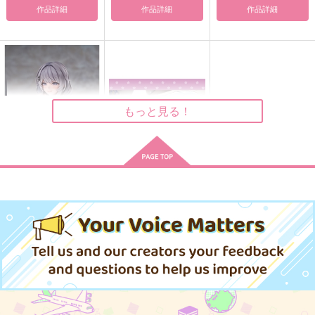
鏡音レン×KAITO
作品詳細
作品詳細
作品詳細
サンプル
サンプル
サンプル
作品詳細
作品詳細
作品詳細
もっと見る！
ASCENDIA Machi パ
【有償特典】ういり先
ジャマ
生描き下ろし差分イラ
Ver. illustration by M
ストB2タペストリー
20,680
KADOKAWA
円
（税込）
achi 完成品 豪華版
（この恋、おくちにあ
いますか？ ～優等生
1,650
推しが来たけど絶対ド
反社とフリーター 日
円
Happy Birthday, MEI
（税込）
の白姫さんは問題児の
ッキリだと思ってる俺
常編
KO!
俺と毎日キスしてる
サンプル
サンプル
Collect Mania
Collect Mania
黒猫大和
～）
787
303
315
円
円
円
（税込）
（税込）
作品詳細
作品詳細
（税込）
三途春千夜×花垣武道
三途春千夜×花垣武道
KAITO×MEIKO