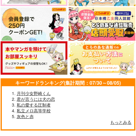
（税込）
（税込）
1,650
円
（税込）
ゲゲ郎×水木
諸伏高明×夢主
フリンズ×女夢主
サンプル
サンプル
サンプル
作品詳細
作品詳細
作品詳細
キーワードランキング(集計期間：07/30～08/05)
月刊少女野崎くん
君が言うには犬の恋
私の愛する圧制者
私立メロ高等学校
9年目の不運プリンス
10年目の告白【オマ
灰色と赤
ケなし版】
同室マニア
もっとみる
メローイエロー
1,166
円
（税込）
865
円
（税込）