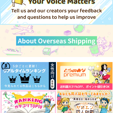
イースト・プレス
イースト・プレス
アスタリスク
雨の木カントリー
オノマトペッチ
−）
858
円
（税込）
370
770
897
944
1,572
円
円
円
円
円
（税込）
（税込）
（税込）
（税込）
（税込）
ゲゲ郎×水木
土井半助×山田利吉
ゲゲ郎×水木
サンプル
サンプル
サンプル
サンプル
サンプル
サンプル
作品詳細
作品詳細
作品詳細
作品詳細
作品詳細
作品詳細
今際の際に見る夢は
銀の夢、軍師の心
幸福な物語の一ページ
目へ
てちてち
日本社畜学会
ピアチェーレ
330
944
円
円