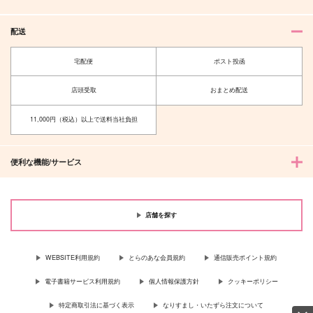
配送
宅配便
ポスト投函
店頭受取
おまとめ配送
11,000円（税込）以上で送料当社負担
便利な機能/サービス
店舗を探す
WEBSITE利用規約
とらのあな会員規約
通信販売ポイント規約
電子書籍サービス利用規約
個人情報保護方針
クッキーポリシー
特定商取引法に基づく表示
なりすまし・いたずら注文について