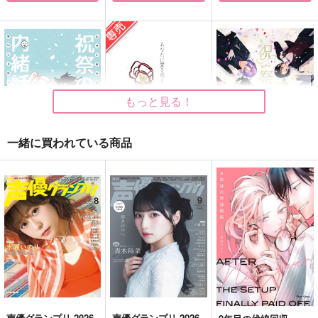
胡蝶の夢
夢灯
狐仮虎威恋
モルワイデ鯖
無糖スペクタクル
遊具
1,100
787
1,572
円
円
円
（税込）
（税込）
（税込）
保科宗四郎
冨岡義勇×胡蝶しのぶ
鉢屋三郎×女夢主
もっと見る！
サンプル
サンプル
サンプル
作品詳細
作品詳細
作品詳細
一緒に買われている商品
祝祭の内緒話
あなたに愛を伝えたか
祝祭 ～初期刀が十周
った
年記念祝祭に行くアン
▼最初の刀を選んでく
ソロジー～
エナドリはミルクティ
▼最初の刀を選んでく
ださい
ー
ださい
880
円
（税込）
787
3,929
円
専売
円
（税込）
（税込）
刀剣乱舞
初期刀
刀剣乱舞
刀×女審神者
刀剣乱舞
初期刀
審神者
審神者
サンプル
サンプル
サンプル
君の記憶の片隅へ
DROGUE
親友と踊る夢を見
声優グランプリ 2026
声優グランプリ 2026