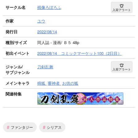
サークル名
残像ろぼろふ
入荷アラート
作家
ユウ
発行日
2022/08/14
種別/サイズ
同人誌 - 漫画/ Ｂ５ 48p
初出イベント
2022/08/14 コミックマーケット100（2日目）
ジャンル/
刀剣乱舞
入荷アラート
サブジャンル
メインキャラ
鳴狐
審神者
お供の狐
関連特集
#
#
ファンタジー
シリアス