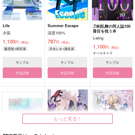
Life
Summer Escape
刀剣乱舞の同人誌100
冊目を祝う本
夕凪
湿度100%
L-wing
1,100
787
円
円
（税込）
（税込）
1,100
円
（税込）
藤原愁×鳴宮湊
月永レオ×瀬名泉
オールキャラ
サンプル
サンプル
サンプル
作品詳細
作品詳細
作品詳細
もっと見る！