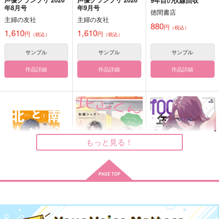
9年目の伏線回収
る 青
カート
カート
カート
年8月号
年9月号
無限遠点
どっかん
徳間書店
アイス
主婦の友社
主婦の友社
944
1,572
円
円
880
（税込）
（税込）
円
（税込）
2,090
1,610
1,610
円
（税込）
円
円
冨岡義勇×胡蝶しのぶ
爆豪勝己×緑谷出久
（税込）
（税込）
七ツ森実×主人公
サンプル
サンプル
サンプル
サンプル
サンプル
サンプル
作品詳細
作品詳細
作品詳細
作品詳細
作品詳細
作品詳細
Ordinary days
千年先も
遥かなる空
もっと見る！
キジトラ
3×8Pascal
3×8Pascal
787
1,729
1,257
円
円
専売
専売
円
専売
（税込）
（税込）
（税込）
刀剣乱舞
燭台切光忠
刀剣乱舞
髭切×審神者
刀剣乱舞
髭切×審神者
審神者
【有償特典】12P小冊
北山くんと南谷く
100年の推し 3
サンプル
サンプル
サンプル
子（北山くんと南谷く
ん お付き合い1年目
百年先も覚えてるから
101回目の夢を見よう
夢灯す夜
彗星社
ん −お付き合い1年目
カート
カート
カート