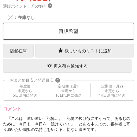
7
通販ポイント：
pt獲得
？
╳
：在庫なし
再販希望
店舗在庫
欲しいものリストに追加
再入荷を通知する
おまとめ目安と発送目安
?
毎度便
定期便（週1)
定期便（月2)
未定から
未定から
未定から
5日以内に発送
10日以内に発送
14日以内に発送
コメント
―「これは 遠い遠い 記憶…。 記憶の抜け殻にすがって、あるじの
ために 今日も 今日を 続けていく」 とある本丸での、審神者に寄
り添いたい鳴狐の気持ちをめぐる、切ない漫画です。