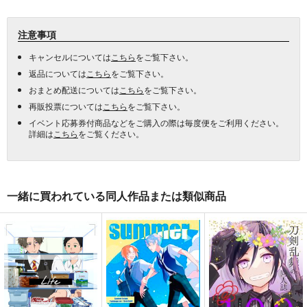
注意事項
キャンセルについては
こちら
をご覧下さい。
返品については
こちら
をご覧下さい。
おまとめ配送については
こちら
をご覧下さい。
再販投票については
こちら
をご覧下さい。
イベント応募券付商品などをご購入の際は毎度便をご利用ください。
詳細は
こちら
をご覧ください。
一緒に買われている同人作品または類似商品