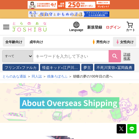
新規登録
ログイン
Language
カート
全年齢向け
成年向け
男性向け
女性向け
詳細
検索
フリンズ×ファルカ
怪盗キッド×江戸川…
夢主
不死川実弥×冨岡義勇
とらのあな通販
同人誌
残像ろぼろふ
胡蝶の夢の100年目の君へ