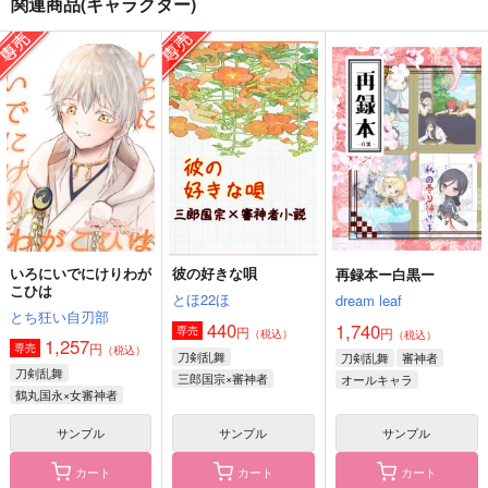
関連商品(キャラクター)
100 Love Stories
胡蝶の夢
胡蝶の夢
光質インク
みなとやさん
花語り
990
1,887
2,144
円
円
円
（税込）
（税込）
（税込）
煉獄杏寿郎×竈門炭治郎
童磨×胡蝶しのぶ
髭切×女審神者
サンプル
サンプル
サンプル
作品詳細
作品詳細
作品詳細
いろにいでにけりわが
彼の好きな唄
再録本ー白黒ー
こひは
とほ22ほ
dream leaf
とち狂い自刃部
440
1,740
円
専売
円
（税込）
（税込）
1,257
円
専売
（税込）
刀剣乱舞
刀剣乱舞
審神者
刀剣乱舞
三郎国宗×審神者
オールキャラ
鶴丸国永×女審神者
サンプル
サンプル
サンプル
カート
カート
カート