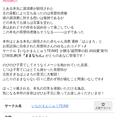
とある本丸に源清磨が顕現された
主の采配により立ち会ったのは長曽祢虎徹
彼の源清磨に対する想いは複雑であるが
どの本丸でも彼らは言葉を交わし
差はあれどその存在を認め合って過ごしている
この本丸の長曽祢虎徹もそうなる―――はずであった
本作はとある本丸に顕現された赤ちゃん清麿 通称「ばぶまろ」と
お世話係に任命された長曽祢さんのゆるふわコメディ♪
サークル【いなかまんじゅうTEAM】が贈る”超閃華の刻 2022夏”新刊
[刀剣乱舞]本
『ままならん』
がとらのあなに登場です！
のびのび子育てしてそうなイメージを抱かれていた反面、
じつは子育てにはとても疎かった長曽祢が
元気すぎるばぶまろの育児に大奮闘！
ふたりのままならない日々に思わず頬が緩むこと間違いなしです♪
ほっこり癒される、本丸の日常を堪能いただける逸品。
気になる本作の全容はぜひお手元に取ってお楽しみくださいませ！
サークル名
いなかまんじゅうTEAM
入荷アラート