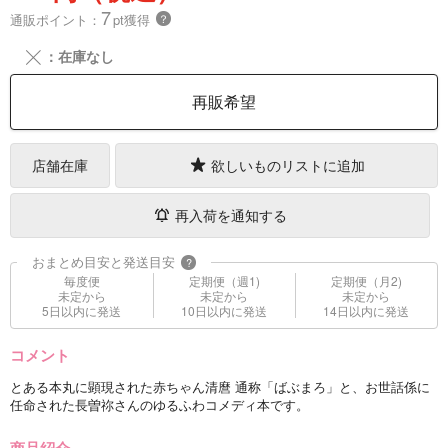
7
通販ポイント：
pt獲得
？
╳
：在庫なし
再販希望
店舗在庫
欲しいものリストに追加
再入荷を通知する
おまとめ目安と発送目安
?
毎度便
定期便（週1)
定期便（月2)
未定から
未定から
未定から
5日以内に発送
10日以内に発送
14日以内に発送
コメント
とある本丸に顕現された赤ちゃん清麿 通称「ばぶまろ」と、お世話係に
任命された長曽祢さんのゆるふわコメディ本です。
商品紹介