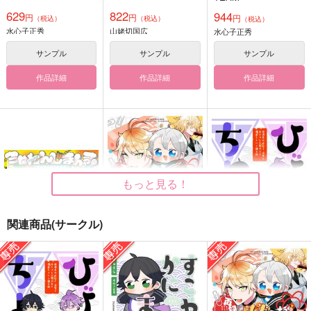
629
822
944
円
円
円
（税込）
（税込）
（税込）
水心子正秀
山姥切国広
水心子正秀
サンプル
サンプル
サンプル
作品詳細
作品詳細
作品詳細
もっと見る！
関連商品(サークル)
ちゃれんじまんま！
にゃんせんおじさんと
ひびせいちょう
ばぶちょぎ再録集！
いなかまんじゅう
いなかまんじゅう
いなかまんじゅう
TEAM
TEAM
TEAM