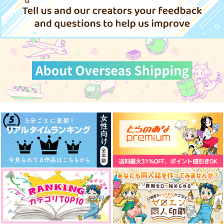
長曽祢虎徹×創作審神者
水心子正秀
源清麿
サンプル
サンプル
サンプル
サンプル
サンプル
サンプル
作品詳細
作品詳細
作品詳細
カート
カート
カート
SUIMARO LOVE LO
人はそれを恋と呼ぶ
VE
春、となり
グリッサンドに流れ星
水心子くんは素直でカ
とまとたべたい
ワイイ6番目の王子
吉糧屋
たこやきパルフェ
ゆうびんぽすと
944
様！
円
（税込）
十五夜堂
638
787
1,100
円
（税込）
円
円
専売
（税込）
（税込）
源清麿×女審神者
440
円
専売
水心子正秀×源清麿
（税込）
刀剣乱舞
刀剣乱舞
水心子正秀
刀剣乱舞
源清麿×水心子正秀
源清麿