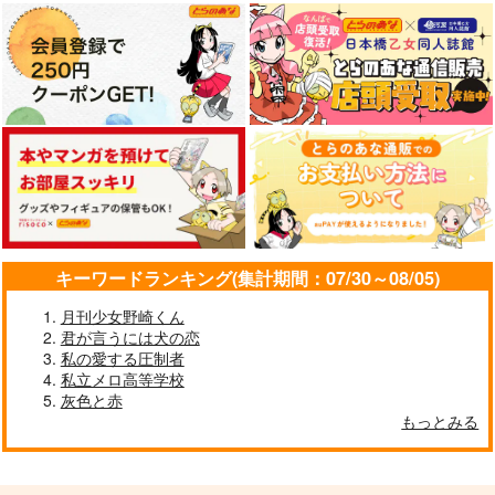
サンプル
サンプル
水心子正秀×女審神者
作品詳細
作品詳細
サンプル
サンプル
サンプル
カート
カート
カート
キーワードランキング(集計期間：07/30～08/05)
月刊少女野崎くん
君が言うには犬の恋
私の愛する圧制者
私立メロ高等学校
花の妖精とオオカミく
紫髪の可愛い子
好き好き大好きっ清麿
灰色と赤
ん
くん！
milky crown
もっとみる
milky crown
なつびより
472
円
専売
（税込）
472
787
円
専売
円
専売
（税込）
（税込）
刀剣乱舞
刀剣乱舞
刀剣乱舞
水心子正秀×源清麿