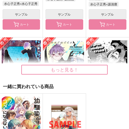
1,800
源清麿×女審神者
円
（税込）
水心子正秀×水心子正秀
水心子正秀×源清麿
源清麿×女審神者
サンプル
サンプル
サンプル
サンプル
サンプル
サンプル
カート
カート
カート
作品詳細
作品詳細
作品詳細
もっと見る！
一緒に買われている商品
君と揺蕩う夢を見る
幸福なゼラニウム2
triple major triad！
青い実りが熟すとき
紫髪の可愛い子
花の妖精とオオカミく
月海庭園
かいせんきむち
不自然派もち工房
ん
ケヤキの丘
milky crown
770
787
472
milky crown
円
円
専売
専売
円
専売
（税込）
（税込）
（税込）
1,257
472
円
円
（税込）
（税込）
刀剣乱舞
刀剣乱舞
水心子正秀
472
刀剣乱舞
水心子正秀
円
（税込）
源清麿×水心子正秀
水心子正秀×源清麿
水心子正秀×源清麿
源清麿
大慶直胤