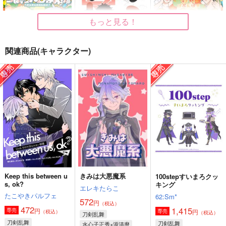
大慶直胤×源清麿
水心子正秀×源清麿
源清麿×女審神者
もっと見る！
サンプル
サンプル
サンプル
作品詳細
作品詳細
作品詳細
関連商品(キャラクター)
ちゃれんじまんま！
すこやかかよ
海デビュー！
いなかまんじゅう
いなかまんじゅう
いなかまんじゅう
TEAM
TEAM
TEAM
787
944
822
円
円
専売
専売
円
専売
（税込）
（税込）
（税込）
刀剣乱舞
山姥切国広
刀剣乱舞
水心子正秀
刀剣乱舞
山姥切国広
山姥切長義
肥前忠広
山姥切長義
サンプル
サンプル
サンプル
カート
カート
カート
Keep this between u
きみは大悪魔系
100stepすいまろクッ
春、となり
かけ引くたぐいの愛じ
麿さにアンソロジー
s, ok?
キング
エレキたらこ
ゃない
For my Valentine
たこやきパルフェ
たこやきパルフェ
62:Sm*
さくらもち戦域
572
烏兎巡り-
円
（税込）
787
円
472
（税込）
1,415
円
専売
円
専売
UTOMEGURI-
（税込）
440
（税込）
刀剣乱舞
円
（税込）
源清麿×水心子正秀
刀剣乱舞
刀剣乱舞
水心子正秀×源清麿