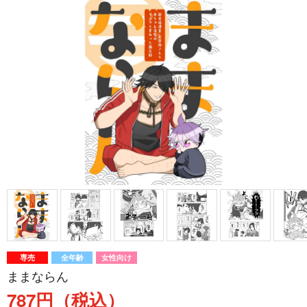
専売
全年齢
女性向け
ままならん
787円（税込）