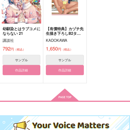
源清麿
大慶直胤
水心子正秀×源清麿
サンプル
サンプル
サンプル
サンプル
サンプル
サンプル
カート
カート
カート
作品詳細
作品詳細
作品詳細
幼馴染とはラブコメに
【有償特典】カヅチ先
ならない 21
生描き下ろしB2タペ
ストリー（田舎の黒ギ
講談社
KADOKAWA
ャルJKと結婚しまし
た 1）
792
1,650
円
円
（税込）
（税込）
サンプル
サンプル
作品詳細
作品詳細
ひびせいちょう
波路にふれる
描く予定のなかった1
好き好き大好きっ清麿
波路にふれる
Veronica
コマを膨らませた弊そ
くん！
いなかまんじゅう
Sengiri
Sengiri
螺鈿清麿
ねさに本
ヨモツイヌサカ
TEAM
なつびより
1,257
円
1,257
（税込）
1,100
円
円
（税込）
（税込）
550
円
専売
1,415
787
（税込）
円
刀剣乱舞
専売
円
（税込）
（税込）
長曽祢虎徹×源清麿
源清麿×長曽祢虎徹
刀剣乱舞
長曽祢虎徹×源清麿
刀剣乱舞
大慶直胤
源清麿×女審神者