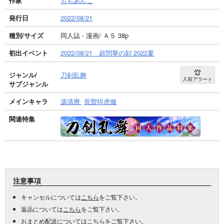
作家
ももあんこ
発行日
2022/08/21
種別/サイズ
同人誌 - 漫画/ Ａ５ 38p
初出イベント
2022/08/21 超閃華の刻 2022夏
ジャンル/
刀剣乱舞
入荷アラート
サブジャンル
メインキャラ
源清麿
長曽祢虎徹
関連特集
注意事項
キャンセルについては
こちら
をご覧下さい。
返品については
こちら
をご覧下さい。
おまとめ配送については
こちら
をご覧下さい。