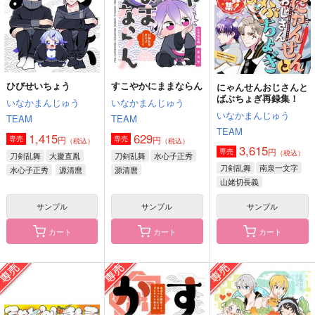
787
1,415
円
円
（税込）
（税込）
3,615
円
（税込）
山姥切国広
大慶直胤
南泉一文字
サンプル
サンプル
サンプル
作品詳細
作品詳細
作品詳細
ひびせいちょう
すこやかにままならん
にゃんせんおじさんと
ばぶちょぎ再録集！
いなかまんじゅう
いなかまんじゅう
いなかまんじゅう
TEAM
TEAM
TEAM
1,415
629
円
円
専売
専売
（税込）
（税込）
3,615
円
専売
（税込）
刀剣乱舞
大慶直胤
刀剣乱舞
水心子正秀
刀剣乱舞
南泉一文字
水心子正秀
源清麿
源清麿
山姥切長義
サンプル
サンプル
サンプル
カート
カート
カート
実は色すら記憶にな
3つの集合の個数定理
白磁のきみ
い。
ぺよぺよはぴー
しちしち
さくらもち戦域
660
315
円
円
（税込）
（税込）
495
円
（税込）