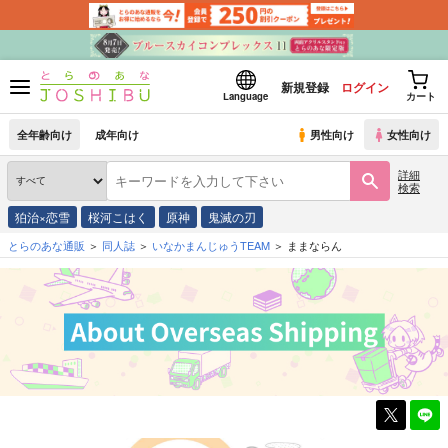
新規登録
ログイン
Language
カート
全年齢向け
成年向け
男性向け
女性向け
詳細
検索
狛治×恋雪
桜河こはく
原神
鬼滅の刃
とらのあな通販
同人誌
いなかまんじゅうTEAM
ままならん