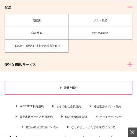
配送
宅配便
ポスト投函
店頭受取
おまとめ配送
11,000円（税込）以上で送料当社負担
便利な機能/サービス
店舗を探す
WEBSITE利用規約
とらのあな会員規約
通信販売ポイント規約
電子書籍サービス利用規約
個人情報保護方針
クッキーポリシー
特定商取引法に基づく表示
なりすまし・いたずら注文について