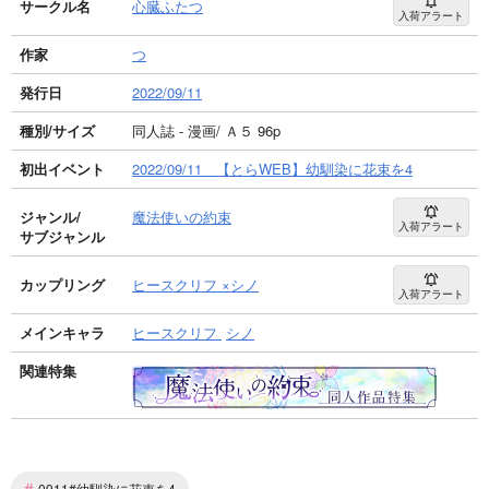
サークル名
心臓ふたつ
入荷アラート
作家
つ
発行日
2022/09/11
種別/サイズ
同人誌 - 漫画/ Ａ５ 96p
初出イベント
2022/09/11 【とらWEB】幼馴染に花束を4
ジャンル/
魔法使いの約束
入荷アラート
サブジャンル
カップリング
ヒースクリフ ×シノ
入荷アラート
メインキャラ
ヒースクリフ
シノ
関連特集
#
0911#幼馴染に花束を4