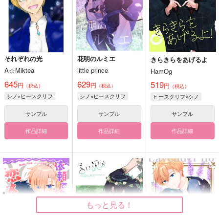
それぞれの光
花明のルミエ
きらきらをあげるよ
A☆Miktea
little prince
HamOg
645
629
519
円
円
円
（税込）
（税込）
（税込）
シノ×ヒースクリフ
シノ×ヒースクリフ
ヒースクリフ×シノ
サンプル
サンプル
サンプル
作品詳細
作品詳細
作品詳細
もっと見る！