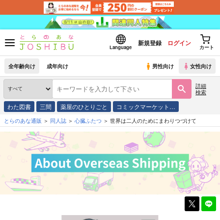
新規登録
ログイン
Language
カート
全年齢向け
成年向け
男性向け
女性向け
詳細
検索
わた図書
三間
薬屋のひとりごと
コミックマーケット…
とらのあな通販
同人誌
心臓ふたつ
世界は二人のためにまわりつづけて