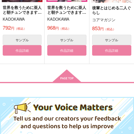
世界を救うために亜人
世界を救うために亜人
後輩とはじめる二人ぐ
と朝チュンできます
と朝チュンできます
らし
Present For You
スターチスの花が降る
優しい夢だけをみて
か? 9
か? 10
KADOKAWA
KADOKAWA
コアマガジン
空へ
pannacotta.
畳と麦茶
792
968
pannacotta.
853
円
円
円
（税込）
（税込）
（税込）
1,257
362
円
円
（税込）
（税込）
1,257
円
（税込）
ヒースクリフ
ヒースクリフ×真木晶♀
サンプル
サンプル
サンプル
ヒースクリフ×真木晶♀
作品詳細
作品詳細
作品詳細
サンプル
サンプル
サンプル
作品詳細
作品詳細
作品詳細