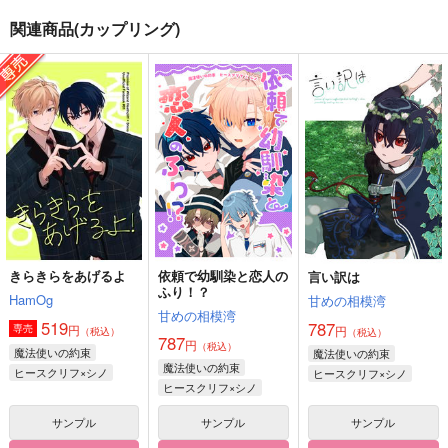
関連商品(カップリング)
依頼で幼馴染と恋人の
言い訳は
ラベンダーの花言葉
ふり！？
甘めの相模湾
GYU-HI
甘めの相模湾
787
1,045
円
円
（税込）
（税込）
787
円
（税込）
ヒースクリフ×シノ
ヒースクリフ×シノ
ヒースクリフ×シノ
サンプル
サンプル
サンプル
作品詳細
作品詳細
作品詳細
きらきらをあげるよ
依頼で幼馴染と恋人の
言い訳は
ふり！？
HamOg
甘めの相模湾
甘めの相模湾
519
787
円
専売
円
（税込）
（税込）
787
円
（税込）
魔法使いの約束
魔法使いの約束
魔法使いの約束
ヒースクリフ×シノ
ヒースクリフ×シノ
ヒースクリフ×シノ
サンプル
サンプル
サンプル