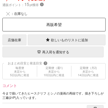
15
通販ポイント：
pt獲得
？
╳
：在庫なし
再販希望
店舗在庫
欲しいものリストに追加
再入荷を通知する
おまとめ目安と発送目安
?
毎度便
定期便（週1)
定期便（月2)
未定から
未定から
未定から
5日以内に発送
10日以内に発送
14日以内に発送
コメント
今まで描いてきたヒースクリフ とシノの漫画の再録です。描き下ろしが
三遍(21P)入っています。