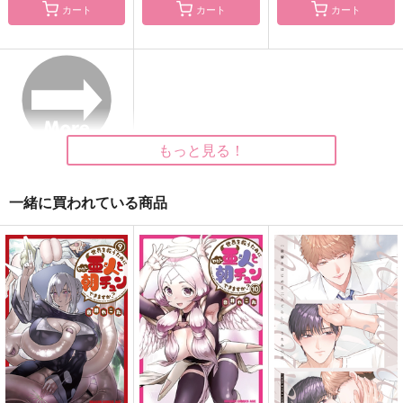
カート
カート
カート
二人だけの世界で愛を
ヒースクリフ
シュガーポットに雨音
囁く
PhootoBook
彩
冷凍こっぺぱん
A☆Miktea
pannacotta.
3,457
1,540
1,572
円
円
円
（税込）
（税込）
（税込）
ヒースクリフ
×夢主人公(女)
ヒースクリフ×真木晶♀
もっと見る！
サンプル
サンプル
サンプル
一緒に買われている商品
作品詳細
作品詳細
作品詳細