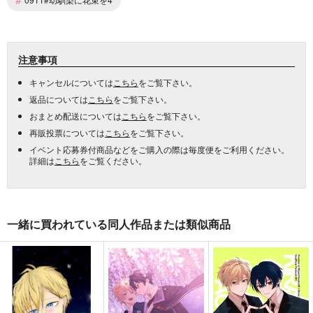
注意事項
キャンセルについては
こちら
をご覧下さい。
返品については
こちら
をご覧下さい。
おまとめ配送については
こちら
をご覧下さい。
再販投票については
こちら
をご覧下さい。
イベント応募券付商品などをご購入の際は毎度便をご利用ください。
詳細は
こちら
をご覧ください。
一緒に買われている同人作品または類似商品