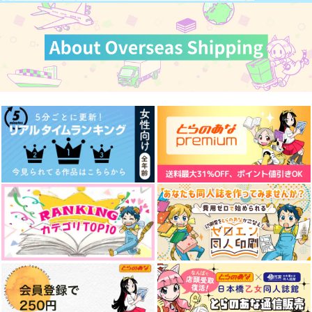
世界の終わりに宙をみ
きみのための花
一文にもならぬ課題
る
されど情けは人のため
キカフ
にならず
tk10955
束子
715
円
（税込）
787
629
円
円
（税込）
（税込）
カイン×オーエン
摂津のきり丸
デイビット×テスカトリポカ
サンプル
サンプル
サンプル
作品詳細
作品詳細
作品詳細