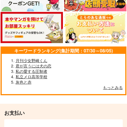
2人のために鐘は鳴る
あなたの声で世界が廻
ここにいない
る
夜が明ける
礼賛午前二時
愛逢月
865
315
円
円
（税込）
（税込）
944
円
（税込）
冨岡義勇×竈門炭治郎
ミスラ×ルチル
大倶利伽羅×歌仙兼定
サンプル
サンプル
サンプル
キーワードランキング(集計期間：07/30～08/05)
作品詳細
作品詳細
作品詳細
月刊少女野崎くん
君が言うには犬の恋
私の愛する圧制者
私立メロ高等学校
灰色と赤
もっとみる
お支払い
十二時の魔法が解けて
飛び越えろムーンリバ