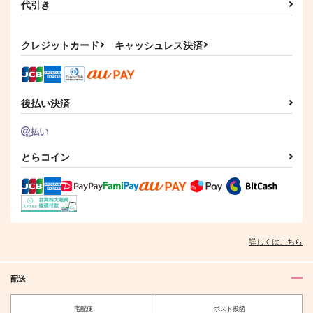
代引き
も
ー
いちごザウルス
礼賛午前二時
629
440
クレジットカード
キャッシュレス決済
円
円
（税込）
（税込）
クロエ+オーエン
ミスラ×ルチル
サンプル
サンプル
後払い決済
作品詳細
作品詳細
とらコイン
詳しくはこちら
配送
宅配便
ポスト投函