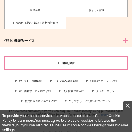
店頭受取
おまとめ配送
11,000円（税込）以上で送料当社負担
便利な機能/サービス
店舗を探す
WEBSITE利用規約
とらのあな会員規約
通信販売ポイント規約
電子書籍サービス利用規約
個人情報保護方針
クッキーポリシー
特定商取引法に基づく表示
なりすまし・いたずら注文について
For Overseas customer, now you can ship your purchases by using purchases agent
services “AOCS”! Click {more…} for more information …
more
To provide you the best service, this website uses cookies.See our Cookie
Policy to learn more.You must agree to the use of cookies to browse the
website, but you can also refuse the use of some cookies through your browser
settings.